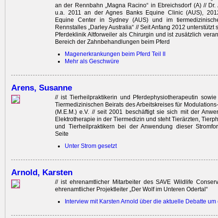
an der Rennbahn „Magna Racino“ in Ebreichsdorf (A) // Dr. 
u.a. 2011 an der Agnes Banks Equine Clinic (AUS), 20
Equine Center in Sydney (AUS) und im tiermedizinisch
Rennstalles „Darley Australia“ // Seit Anfang 2012 unterstützt
Pferdeklinik Altforweiler als Chirurgin und ist zusätzlich ­vera
Bereich der Zahnbehandlungen beim Pferd
Magenerkrankungen beim Pferd Teil II
Mehr als Geschwüre
Arens, Susanne
// ist Tierheilpraktikerin und Pferdephysiotherapeutin sowi
Tiermedizinischen Beirats des Arbeitskreises für Modulations
(M.E.M.) e.V. // seit 2001 beschäftigt sie sich mit der An
Elektrotherapie in der Tiermedizin und steht Tierärzten, Tier
und Tierheilpraktikern bei der Anwendung dieser Stromfo
Seite
Unter Strom gesetzt
Arnold, Karsten
// ist ehrenamtlicher Mitarbeiter des SAVE Wildlife Conse
ehrenamtlicher Projektleiter „Der Wolf im Unteren Odertal“
Interview mit Karsten Arnold über die aktuelle Debatte um