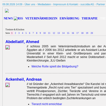
09.08.2026 14:09 -
Über uns
-
Mediadaten
-
Impressum & Kontakt
-
succidia AG
-
Partner
NEWS
VETERINÄRMEDIZIN
ERNÄHRUNG
THERAPIE
TIE
Tierärzte & Kliniken
Seite
1
2
3
4
5
6
7
8
9
10
11
12
13
14
15
16
17
18
19
20
Abdellatif, Ahmed
// schloss 2005 sein ­Veterinärmedizinstudium an der Ass
Ägypten ab // 2006 bis 2012 arbeitete er als Assistant Lectu
Üniversität in einer Klein- und Großtierpraxis und par
Masterarbeit // Seit April 2012 macht er seine Doktorarbeit 
Kleintierchirurgie, JLU Gießen
Welche Rolle spielt die Bildgebung?
Ackenheil, Andreas
// ist Gründer der „Ackenheil Anwaltskanzlei“ Die Kanzlei ist 
Themengebiete „Recht rund ums Tier“ spezialisiert und bunde
vertritt Privatpersonen, Züchter, Tierärzte und Vereine in 
Tierrechts // engagiert sich seit Jahren im Tierschutz und nim
Problem der erblich bedingten Zucht­erkrankungen an
Tierarzt nicht erreichbar