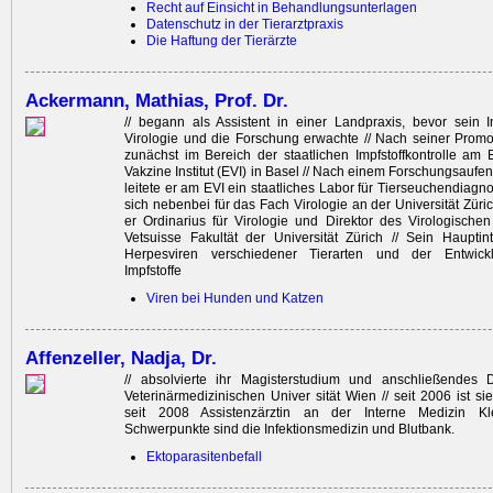
Recht auf Einsicht in Behandlungsunterlagen
Datenschutz in der Tierarztpraxis
Die Haftung der Tierärzte
Ackermann, Mathias, Prof. Dr.
// begann als Assistent in einer Landpraxis, bevor sein I
Virologie und die Forschung erwachte // Nach seiner Promot
zunächst im Bereich der staatlichen Impfstoffkontrolle am
Vakzine Institut (EVI) in Basel // Nach einem Forschungsaufe
leitete er am EVI ein staatliches Labor für Tierseuchendiagnost
sich nebenbei für das Fach Virologie an der Universität Zürich
er Ordi­narius für Virologie und Direktor des Viro­logischen
Vetsuisse Fakultät der Universität Zürich // Sein Hauptin
Herpesviren verschiedener Tierarten und der Entwickl
Impfstoffe
Viren bei Hunden und Katzen
Affenzeller, Nadja, Dr.
// absolvierte ihr Magisterstudium und anschließendes 
Veterinärmedizinischen Univer sität Wien // seit 2006 ist si
seit 2008 Assistenzärztin an der Interne Medizin Kle
Schwerpunkte sind die Infektionsmedizin und Blutbank.
Ektoparasitenbefall