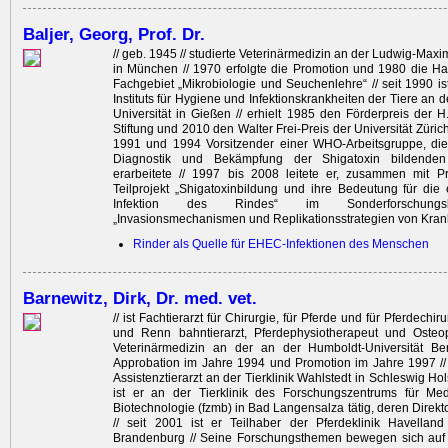
Baljer, Georg, Prof. Dr.
// geb. 1945 // studierte Veterinärmedizin an der Ludwig-Maxim
in München // 1970 erfolgte die Promotion und 1980 die Habi
Fachgebiet „Mikrobiologie und Seuchenlehre“ // seit 1990 ist
Instituts für Hygiene und Infektionskrankheiten der Tiere an d
Universität in Gießen // erhielt 1985 den Förderpreis der
Stiftung und 2010 den Walter Frei-Preis der Universität Züric
1991 und 1994 Vorsitzender einer WHO-Arbeitsgruppe, die
Diagnostik und Bekämpfung der Shigatoxin bildenden
erarbeitete // 1997 bis 2008 leitete er, zusammen mit P
Teilprojekt „Shigatoxinbildung und ihre Bedeutung für die e
Infektion des Rindes“ im Sonderforschungs
„Invasionsmechanismen und Replikationsstrategien von Kran
Rinder als Quelle für EHEC-Infektionen des Menschen
Barnewitz, Dirk, Dr. med. vet.
// ist Fachtierarzt für Chirurgie, für Pferde und für Pferdechirur
und Renn bahntierarzt, Pferdephysiotherapeut und Osteopa
Veterinärmedizin an der an der Humboldt-Universität Berl
Approbation im Jahre 1994 und Promotion im Jahre 1997 //
Assistenztierarzt an der Tierklinik Wahlstedt in Schleswig Hols
ist er an der Tierklinik des Forschungszentrums für Med
Biotechnologie (fzmb) in Bad Langensalza tätig, deren Direkt
// seit 2001 ist er Teilhaber der Pferdeklinik Havelland
Brandenburg // Seine Forschungsthemen bewegen sich auf