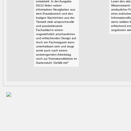
entwickelt. In der Ausgabe
Leser den aktu
03/12 fielen neben
Wissensstand i
informativen Neuigkeiten aus
verdaulicher F
dem Praxisbereich und den
einer erdrück
lustigen Nachrichten aus der
Informationsflu
Tierwelt viele anspruchsvolle
wenn solides 
und praxisrelevante
erfrischend en
Fachartikel in einem
angeboten wir
ungewöhnlich anschaulichen
und erfrischenden Design auf.
Auch ein Fachmagazin kann
unterhaltsam sein und taugt
somit auch nach einem
anstrengenden Arbeitstag
noch zur Feierabendlektüre im
Gartenstuhl. Gefällt mir!“