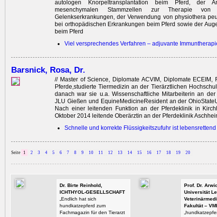
autologen Knorpeltransplantation beim Pferd, der
mesenchymalen Stammzellen zur Therapie vo
Gelenkserkrankungen, der Verwendung von physiothera peu
bei orthopädischen Erkrankungen beim Pferd sowie der Aug
beim Pferd
Viel versprechendes Verfahren – adjuvante Immuntherapi
Barsnick, Rosa, Dr.
// Master of Science, Diplomate ACVIM, Diplomate ECEIM, Fa
Pferde,studierte Tiermedizin an der Tierärztlichen Hochschul
danach war sie u.a. Wissenschaftliche ­Mitarbeiterin an der 
JLU ­Gießen und EquineMedicineResident an der OhioStateUn
Nach einer leitenden Funktion an der Pferdeklinik in Kirchh
Oktober 2014 leitende Oberärztin an der Pferdeklinik Aschhe
Schnelle und korrekte Flüssigkeitszufuhr ist lebensrettend
Seite
1
2
3
4
5
6
7
8
9
10
11
12
13
14
15
16
17
18
19
20
Dr. Birte Reinhold,
Prof. Dr. Arw
ICHTHYOL-GESELLSCHAFT
Universität Le
„Endlich hat sich
Veterinärmedi
hundkatzepferd zum
Fakultät – VM
Fachmagazin für den Tierarzt
„hundkatzepfer