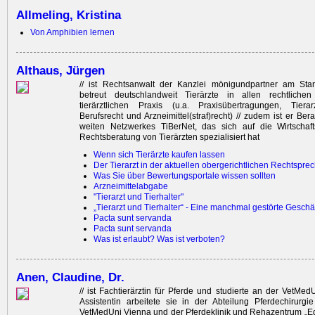
Allmeling, Kristina
Von Amphibien lernen
Althaus, Jürgen
// ist Rechtsanwalt der Kanzlei mönigundpartner am Stan
betreut deutschlandweit Tierärzte in ­allen rechtlich
tierärztlichen Praxis (u.a. Praxisübertragungen, Tierarzth
Berufsrecht und Arzneimittel(straf)recht) // zudem ist er Be
weiten Netzwerkes TiBerNet, das sich auf die ­Wirtschaft
Rechtsberatung von Tierärzten spezialisiert hat
Wenn sich Tierärzte kaufen lassen
Der Tierarzt in der aktuellen obergerichtlichen Rechtspre
Was Sie über Bewertungsportale wissen sollten
Arzneimittelabgabe
"Tierarzt und Tierhalter"
„Tierarzt und Tierhalter“ - Eine manchmal gestörte Gesch
Pacta sunt servanda
Pacta sunt servanda
Was ist erlaubt? Was ist verboten?
Anen, Claudine, Dr.
// ist Fachtierärztin für Pferde und studierte an der VetMed
Assistentin arbeitete sie in der Abteilung Pferdechirurgie
VetMedUni Vienna und der Pferdeklinik und Rehazentrum „Eq