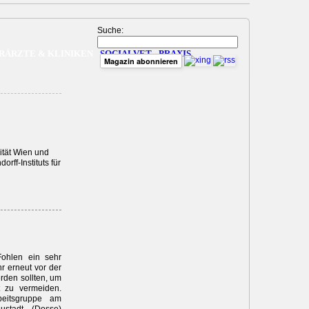
Suche:
RÄRZTE & KLINIKEN
SOCIALVET
PRAXIS
Magazin abonnieren
ität Wien und
ff-Instituts für
Fohlen ein sehr
r erneut vor der
rden sollten, um
t zu vermeiden.
beitsgruppe am