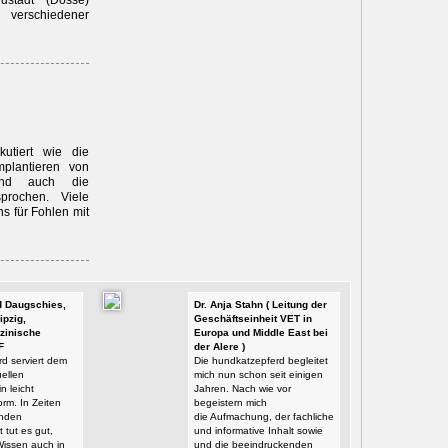
ustadt (Dosse)
 verschiedener
utiert wie die
plantieren von
und auch die
prochen. Viele
s für Fohlen mit
id Daugschies,
Dr. Anja Stahn ( Leitung der
ipzig,
Geschäftseinheit VET in
zinische
Europa und Middle East bei
F
der Alere )
d serviert dem
Die hundkatzepferd begleitet
ellen
mich nun schon seit einigen
n leicht
Jahren. Nach wie vor
orm. In Zeiten
begeistern mich
enden
die Aufmachung, der fachliche
t tut es gut,
und informative Inhalt sowie
Wissen auch in
und die beeindruckenden