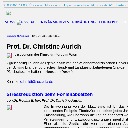
09.08.2026 11:00 -
Über uns
-
Mediadaten
-
Impressum & Kontakt
-
succidia AG
-
Partner
NEWS
VETERINÄRMEDIZIN
ERNÄHRUNG
THERAPIE
TIE
Tierärzte & Kliniken
> Prof. Dr. Christine Aurich
Prof. Dr. Christine Aurich
// ist Leiterin der Klinik für Pferde in Wien
// gleichzeitig Leiterin des gemeinsam von der Veterinärmedizinischen Univers
der Stiftung Brandenburgisches Haupt- und Landgestüt betriebenen Graf-Lehndor
Pferdewissenschaften in Neustadt (Dosse)
Kontakt:
schmidt@succidia.de
Stressreduktion beim Fohlenabsetzen
von Dr. Regina Erber, Prof. Dr. Christine Aurich
Die Entwöhnung von der Mutterstute ist für das 
belastendes Ereignis. Pferdezüchter stehen jedes Jah
Entscheidung, wie und wann die Fohlen abgesetzt we
Verletzungen und Entwicklungsstörungen möglichs
Eine aktuelle Studie, die von der eigenen Ar