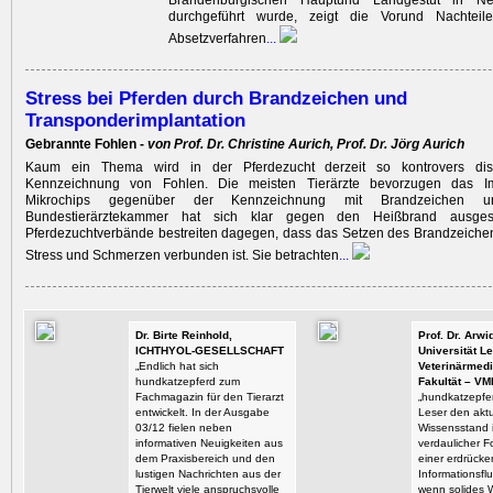
Brandenburgischen Hauptund Landgestüt in Ne
durchgeführt wurde, zeigt die Vorund Nachteile
Absetzverfahren
...
Stress bei Pferden durch Brandzeichen und
Transponderimplantation
Gebrannte Fohlen -
von Prof. Dr. Christine Aurich, Prof. Dr. Jörg Aurich
Kaum ein Thema wird in der Pferdezucht derzeit so kontrovers disk
Kennzeichnung von Fohlen. Die meisten Tierärzte bevorzugen das Im
Mikrochips gegenüber der Kennzeichnung mit Brandzeichen 
Bundestierärztekammer hat sich klar gegen den Heißbrand ausges
Pferdezuchtverbände bestreiten dagegen, dass das Setzen des Brandzeichen
Stress und Schmerzen verbunden ist. Sie betrachten
...
Dr. Birte Reinhold,
Prof. Dr. Arw
ICHTHYOL-GESELLSCHAFT
Universität Le
„Endlich hat sich
Veterinärmedi
hundkatzepferd zum
Fakultät – VM
Fachmagazin für den Tierarzt
„hundkatzepfer
entwickelt. In der Ausgabe
Leser den aktu
03/12 fielen neben
Wissensstand i
informativen Neuigkeiten aus
verdaulicher F
dem Praxisbereich und den
einer erdrück
lustigen Nachrichten aus der
Informationsflu
Tierwelt viele anspruchsvolle
wenn solides 