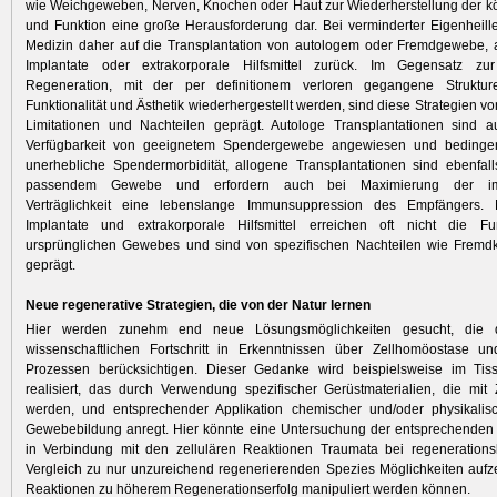
wie Weichgeweben, Nerven, Knochen oder Haut zur Wiederherstellung der k
und Funktion eine große Herausforderung dar. Bei verminderter Eigenheillei
Medizin daher auf die Transplantation von autologem oder Fremdgewebe, a
Implantate oder extrakorporale Hilfsmittel zurück. Im Gegensatz zu
Regeneration, mit der per definitionem verloren gegangene Struktur
Funktionalität und Ästhetik wiederhergestellt werden, sind diese Strategien 
Limitationen und Nachteilen geprägt. Autologe Transplantationen sind a
Verfügbarkeit von geeignetem Spendergewebe angewiesen und bedingen
unerhebliche Spendermorbidität, allogene Transplantationen sind ebenfal
passendem Gewebe und erfordern auch bei Maximierung der im
Verträglichkeit eine lebenslange Immunsuppression des Empfängers. N
Implantate und extrakorporale Hilfsmittel erreichen oft nicht die Fun
ursprünglichen Gewebes und sind von spezifischen Nachteilen wie Fremdk
geprägt.
Neue regenerative Strategien, die von der Natur lernen
Hier werden zunehm end neue Lösungsmöglichkeiten gesucht, die 
wissenschaftlichen Fortschritt in Erkenntnissen über Zellhomöostase un
Prozessen berücksichtigen. Dieser Gedanke wird beispielsweise im Tis
realisiert, das durch Verwendung spezifischer Gerüstmaterialien, die mit 
werden, und entsprechender Applikation chemischer und/oder physikalis
Gewebebildung anregt. Hier könnte eine Untersuchung der entsprechenden
in Verbindung mit den zellulären Reaktionen Traumata bei regeneration
Vergleich zu nur unzureichend regenerierenden Spezies Möglichkeiten aufz
Reaktionen zu höherem Regenerationserfolg manipuliert werden können.