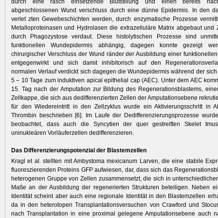
durch eine rasch einsetzende Blutstillung und einen bereits na
abgeschlossenen Wund verschluss durch eine dünne Epidermis. In den da
verlet zten Gewebeschichten werden, durch enzymatische Prozesse vermitte
Metalloproteinasen und Hydrolasen die extrazelluläre Matrix abgebaut und 
durch Phagozystose verdaut. Diese histolytischen Prozesse sind unmitt
funktionellen Wundepidermis abhängig, dagegen konnte gezeigt we
chirurgischer Verschluss der Wund ränder der Ausbildung einer funktionell
entgegenwirkt und sich damit inhibitorisch auf den Regenerationsverla
normalen Verlauf verdickt sich dagegen die Wundepidermis während der sic
5 – 10 Tage zum induktiven apical epithelial cap (AEC). Unter dem AEC komm
15. Tag nach der Amputation zur Bildung des Regenerationsblastems, einer
Zellkappe, die sich aus dedifferenzierten Zellen der Amputationsebene rekrutier
für den Wiedereintritt in den Zellzyklus wurde ein Aktivierungsschritt in 
Thrombin beschrieben [6]. Im Laufe der Dedifferenzierungsprozesse wurd
beobachtet, dass auch die Syncytien der quer gestreiften Skelet tmus
uninukleären Vorläuferzellen dedifferenzieren.
Das Differenzierungspotenzial der Blastemzellen
Kragl et al. stellten mit Ambystoma mexicanum Larven, die eine stabile Exp
fluoreszierenden Proteins GFP aufwiesen, dar, dass sich das Regenerationsb
heterogenen Gruppe von Zellen zusammensetzt, die sich in unterschiedlich
Maße an der Ausbildung der regenerierten Strukturen beteiligen. Neben ei
Identität scheint aber auch eine regionale Identität in den Blastemzellen erh
da in den heterotopen Transplantationsversuchen von Crawford und Stocu
nach Transplantation in eine proximal gelegene Amputationsebene auch na