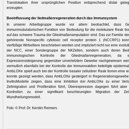
Translokation ihrer ursprünglichen Position entsprechend distal gele
erzeugten.
Beeinflussung der liedmaßenregeneration durch das Immunsystem
In unserer Arbeitsgruppe wurde vor allem beobachtet, dass G
immunmodulatorischen Funktion von Bedeutung für die molekulare Reak tio
auf das schwere Trauma der Gliedmaßenamputation sind. Das zur Familie de
gehörende Nonspecific cytotoxic cell receptor protein 1 (NCCRP1) konn
vierfüßige Wirbeltiere beschrieben werden und impliziert nicht nur eine evolu
der NCC, einer Sondergruppe der NKZellen, sondern auch deren Bed
immunologischen Kontrolle der Gliedmaßenregeneration, da e
Expressionssteigerung gegenüber unverletztem Gewebe nachgewiesen wer
vermutlich ebenfalls bei der Kontrolle der Immunreaktion beteiligte epiderm
AmbLOXe spielt auch bei der Kontrolle basaler zellulärer Reak tionen eine wi
konnte gezeigt werden, dass AmbLOXe gesteigert in Regenerationsgewebe e
InvitroModelle zeigen, dass eine Inhibition der AmbLOXe zu einer Ve
Zellmigration und Proliferation führt, Überexpression dagegen führt abe
Kontrollen zu einer signifikant beschleunigten Migration der Z
Wundheilungsmodell.
Foto: © Prof. Dr. Kerstin Reimers