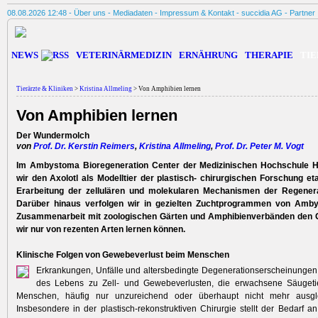
08.08.2026 12:48 -
Über uns
-
Mediadaten
-
Impressum & Kontakt
-
succidia AG
-
Partner
NEWS
VETERINÄRMEDIZIN
ERNÄHRUNG
THERAPIE
TIE
Tierärzte & Kliniken
>
Kristina Allmeling
> Von Amphibien lernen
Von Amphibien lernen
Der Wundermolch
von
Prof. Dr. Kerstin Reimers
,
Kristina Allmeling
,
Prof. Dr. Peter M. Vogt
Im Ambystoma Bioregeneration Center der Medizinischen Hochschule H
wir den Axolotl als Modelltier der plastisch- chirurgischen Forschung et
Erarbeitung der zellulären und molekularen Mechanismen der Regenera
Darüber hinaus verfolgen wir in gezielten Zuchtprogrammen von Amby
Zusammenarbeit mit zoologischen Gärten und Amphibienverbänden den 
wir nur von rezenten Arten lernen können.
Klinische Folgen von Gewebeverlust beim Menschen
Erkrankungen, Unfälle und altersbedingte Degenerationserscheinungen
des Lebens zu Zell- und Gewebeverlusten, die erwachsene Säugeti
Menschen, häufig nur unzureichend oder überhaupt nicht mehr ausgl
Insbesondere in der plastisch-rekonstruktiven Chirurgie stellt der Bedarf 