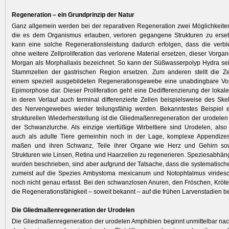
Regeneration – ein Grundprinzip der Natur
Ganz allgemein werden bei der reparativen Regeneration zwei Möglichkeite
die es dem Organismus erlauben, verloren gegangene Strukturen zu erse
kann eine solche Regenerationsleistung dadurch erfolgen, dass die verbl
ohne weitere Zellproliferation das verlorene Material ersetzen, dieser Vorga
Morgan als Morphallaxis bezeichnet. So kann der Süßwasserpolyp Hydra se
Stammzellen der gastrischen Region ersetzen. Zum anderen stellt die Zell
einem speziell ausgebildeten Regenerationsgewebe eine unabdingbare Vo
Epimorphose dar. Dieser Proliferation geht eine Dedifferenzierung der lokale
in deren Verlauf auch terminal differenzierte Zellen beispielsweise des Ske
des Nervengewebes wieder teilungsfähig werden. Bekanntestes Beispiel 
strukturellen Wiederherstellung ist die Gliedmaßenregeneration der urodelen
der Schwanzlurche. Als einzige vierfüßige Wirbeltiere sind Urodelen, als
auch als adulte Tiere gemeinhin noch in der Lage, komplexe Appendizes
maßen und ihren Schwanz, Teile ihrer Organe wie Herz und Gehirn so
Strukturen wie Linsen, Retina und Haarzellen zu regenerieren. Speziesabhäng
wurden beschrieben, sind aber aufgrund der Tatsache, dass die systematisch
zumeist auf die Spezies Ambystoma mexicanum und Notophtalmus viridesc
noch nicht genau erfasst. Bei den schwanzlosen Anuren, den Fröschen, Kröte
die Regenerationsfähigkeit – soweit bekannt – auf die frühen Larvenstadien b
Die Gliedmaßenregeneration der Urodelen
Die Gliedmaßenregeneration der urodelen Amphibien beginnt unmittelbar nac