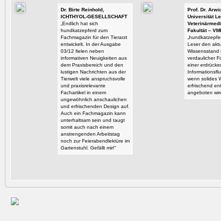
Dr. Birte Reinhold,
Prof. Dr. Arw
ICHTHYOL-GESELLSCHAFT
Universität Le
„Endlich hat sich
Veterinärmedi
hundkatzepferd zum
Fakultät – VM
Fachmagazin für den Tierarzt
„hundkatzepfer
entwickelt. In der Ausgabe
Leser den aktu
03/12 fielen neben
Wissensstand i
informativen Neuigkeiten aus
verdaulicher F
dem Praxisbereich und den
einer erdrück
lustigen Nachrichten aus der
Informationsflu
Tierwelt viele anspruchsvolle
wenn solides 
und praxisrelevante
erfrischend en
Fachartikel in einem
angeboten wir
ungewöhnlich anschaulichen
und erfrischenden Design auf.
Auch ein Fachmagazin kann
unterhaltsam sein und taugt
somit auch nach einem
anstrengenden Arbeitstag
noch zur Feierabendlektüre im
Gartenstuhl. Gefällt mir!“