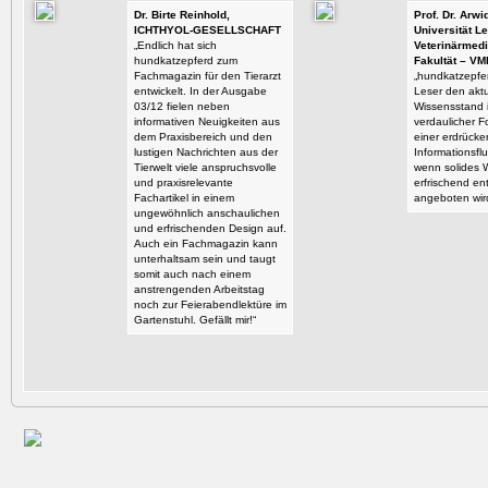
Dr. Birte Reinhold,
Prof. Dr. Arw
ICHTHYOL-GESELLSCHAFT
Universität Le
„Endlich hat sich
Veterinärmedi
hundkatzepferd zum
Fakultät – VM
Fachmagazin für den Tierarzt
„hundkatzepfer
entwickelt. In der Ausgabe
Leser den aktu
03/12 fielen neben
Wissensstand i
informativen Neuigkeiten aus
verdaulicher F
dem Praxisbereich und den
einer erdrück
lustigen Nachrichten aus der
Informationsflu
Tierwelt viele anspruchsvolle
wenn solides 
und praxisrelevante
erfrischend en
Fachartikel in einem
angeboten wir
ungewöhnlich anschaulichen
und erfrischenden Design auf.
Auch ein Fachmagazin kann
unterhaltsam sein und taugt
somit auch nach einem
anstrengenden Arbeitstag
noch zur Feierabendlektüre im
Gartenstuhl. Gefällt mir!“