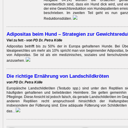
Ausgabe 04.14) wurden die Ursachen genan
verantwortlich sind, dass ein Hund dick wird, und ein
der eine Gewichtsreduktion von Hundepatienten errei
beschrieben. Im zweiten Teil geht es nun gan
Reduktionsdiäten.
Adipositas beim Hund – Strategien zur Gewichtsredu
Viel zu fett -
von PD Dr. Petra Kölle
Adipositas betrifft bis zu 50% der in Europa gehaltenen Hunde. Bei Übe
Idealgewichtes um mehr als 10% spricht man von beginnender Adipositas, 
von Adi­positas. Sie ist als ein medizinisches, soziales und tierschutz­re
anzusehen.
Die richtige Ernährung von Landschildkröten
von PD Dr. Petra Kölle
Europäische Landschildkröten (Testudo spp.) sind unter den Reptilien si
häufigsten gehaltenen und beliebtesten Heimtiere. Sie gelten gemeinhi
Pfleglinge. Diese Ansicht ist jedoch falsch, da gerade Landschildkröten im Ge
anderen Reptilien recht anspruchsvoll hinsichtlich der Haltungsb
insbesondere der Fütterung sind. Eine adäquate Fütterung von Schildkröten is
das
...