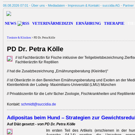
06.08.2026 07:01 -
Über uns
-
Mediadaten
-
Impressum & Kontakt
-
succidia AG
-
Partner
NEWS
VETERINÄRMEDIZIN
ERNÄHRUNG
THERAPIE
TIE
Tierärzte & Kliniken
> PD Dr. Petra Kölle
PD Dr. Petra Kölle
// ist Fachtierärztin für Fische inklusive der Teilgebietsbezeichnung Zierf
Fachtierärztin für Reptilien
// hat die Zusatzbezeichnung „Ernährungsberatung (Kleintier)“
// ist Oberärztin in den Bereichen Ernährungsberatung und Exoten an der Med
Kleintierklinik der Ludwig- Maximilians-Universität (LMU) München
// Privatdozentin für die Lehr fächer Zoologie, Fischkrankheiten und Reptilien
Kontakt:
schmidt@succidia.de
Adipositas beim Hund – Strategien zur Gewichtsredu
Auf Diät gesetzt -
von PD Dr. Petra Kölle
Im ersten Teil des Artikels (erschienen in der hu