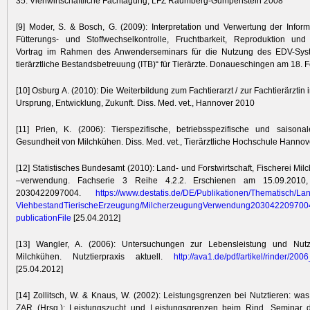
35. Viehwirtschaftliche Fachtagung, LFZ Raumberg-Gumpenstein 2008
[9] Moder, S. & Bosch, G. (2009): Interpretation und Verwertung der Infor
Fütterungs- und Stoffwechselkontrolle, Fruchtbarkeit, Reproduktion und 
Vortrag im Rahmen des Anwenderseminars für die Nutzung des EDV-Syste
tierärztliche Bestandsbetreuung (ITB)“ für Tierärzte. Donaueschingen am 18. 
[10] Osburg A. (2010): Die Weiterbildung zum Fachtierarzt / zur Fachtierärztin
Ursprung, Entwicklung, Zukunft. Diss. Med. vet., Hannover 2010
[11] Prien, K. (2006): Tierspezifische, betriebsspezifische und saisona
Gesundheit von Milchkühen. Diss. Med. vet., Tierärztliche Hochschule Hannov
[12] Statistisches Bundesamt (2010): Land- und Forstwirtschaft, Fischerei Mi
–verwendung. Fachserie 3 Reihe 4.2.2. Erschienen am 15.09.2010, 
2030422097004.
https:/
/
www.destat
is.de/
DE/
Publikationen/
Thematisch/
Lan
Viehbestan
dTierische
Erzeugung/
Milcherzeu
gungVerwen
dung203042
209700
publicatio
nFile
[25.04.2012]
[13] Wangler, A. (2006): Untersuchungen zur Lebensleistung und Nut
Milchkühen. Nutztierpraxis aktuell.
http:/
/
ava1.de/
pdf/
artikel/
rinder/
2006
[25.04.2012]
[14] Zollitsch, W. & Knaus, W. (2002): Leistungsgrenzen bei Nutztieren: was 
ZAR (Hrsg.): Leistungszucht und Leistungsgrenzen beim Rind. Seminar 