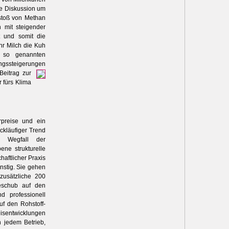
le Diskussion um
sstoß von Methan
 mit steigender
 und somit die
hr Milch die Kuh
s so genannten
ungssteigerungen
Beitrag zur
r fürs Klima
rpreise und ein
ckläufiger Trend
e Wegfall der
ene strukturelle
aftlicher Praxis
nstig. Sie gehen
usätzliche 200
eschub auf den
d professionell
uf den Rohstoff-
eisentwicklungen
n jedem Betrieb,