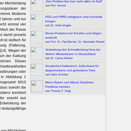
„Das Problem löst man nicht allein im Stall“
er Milchleistung
von
Prof. Hensel
zungsdauer der
abnimmt. Moderne
PED und PRRS erfolgreich unter Kontrolle
nf Jahren und nur
bringen
icht einmal vier
von
Dr. Heike Engels
lchkuh der Rasse
Neues Pestivirus bei Schafen und Ziegen
d damit jenseits
entdeckt
 ist vielfach für
von
Prof. Dr. Paul Becher
,
Dr. Alexander Posted
tung (Fütterung,
Verbreitung des Schmallenberg-Virus bei
 [14]. Wegen der
kleinen Wiederkäuern in Deutschland
ach der Kalbung
von
Dr. Carina Helmer
können. Dieses
Gnadenhof Kellerranch: Zufluchtsort für
hselkrankheiten
abgeschobene und gefundene Tiere
tsstörungen oder
von
Anika Schröter
 in Abbildung 1
 insgesamt 6910
Wenn Ratten und Mäuse Nutztieren
Probleme bereiten
 dass sowohl die
von
Thomas F. Voigt
zidenz korreliert
 der sowohl aus
 Entwicklung der
d leistungsfähige
s von Milchkühen