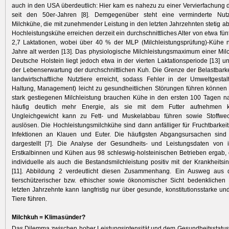
auch in den USA überdeutlich: Hier kam es nahezu zu einer Vervierfachung d
seit den 50er-Jahren [8]. Demgegenüber steht eine verminderte Nut
Milchkühe, die mit zunehmender Leistung in den letzten Jahrzehnten stetig 
Hochleistungskühe erreichen derzeit ein durchschnittliches Alter von etwa fü
2,7 Laktationen, wobei über 40 % der MLP (Milchleistungsprüfung)-Kühe n
Jahre alt werden [13]. Das physiologische Milchleistungsmaximum einer Mi
Deutsche Holstein liegt jedoch etwa in der vierten Laktationsperiode [13] un
der Lebenserwartung der durchschnittlichen Kuh. Die Grenze der Belastbarkeit
landwirtschaftliche Nutztiere erreicht, sodass Fehler in der Umweltgestal
Haltung, Management) leicht zu gesundheitlichen Störungen führen können
stark gestiegenen Milchleistung brauchen Kühe in den ersten 100 Tagen n
häufig deutlich mehr Energie, als sie mit dem Futter aufnehmen 
Ungleichgewicht kann zu Fett- und Muskelabbau führen sowie Stoffwec
auslösen. Die Hochleistungsmilchkühe sind dann anfälliger für Fruchtbarkei
Infektionen an Klauen und Euter. Die häufigsten Abgangsursachen sind
dargestellt [7]. Die Analyse der Gesundheits- und Leistungsdaten von
Erstkalbinnen und Kühen aus 98 schleswig-holsteinischen Betrieben ergab,
individuelle als auch die Bestandsmilchleistung positiv mit der Krankheitsin
[11]. Abbildung 2 verdeutlicht diesen Zusammenhang. Ein Ausweg aus
tierschützerischer bzw. ethischer sowie ökonomischer Sicht bedenklichen
letzten Jahrzehnte kann langfristig nur über gesunde, konstitutionsstarke un
Tiere führen.
Milchkuh = Klimasünder?
Das Dilemma zwischen hoher Leistungsintensität und dem Gesundheitsstatu