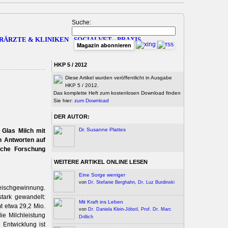
Suche:
RÄRZTE & KLINIKEN
SOCIALVET
PRAXIS
Magazin abonnieren
HKP 5 / 2012
Diese Artikel wurden veröffentlicht in Ausgabe
HKP 5 / 2012.
Das komplette Heft zum kostenlosen Download finden
Sie hier:
zum Download
DER AUTOR:
Dr. Susanne Plattes
 Glas Milch mit
h Antworten auf
liche Forschung
WEITERE ARTIKEL ONLINE LESEN
Eine Sorge weniger
von
Dr. Stefanie Berghahn
,
Dr. Luz Burdinski
leischgewinnung.
stark gewandelt:
Mit Kraft ins Leben
t etwa 29,2 Mio.
von
Dr. Daniela Klein-Jöbstl
,
Prof. Dr. Marc
ie Milchleistung
Drillich
 Entwicklung ist