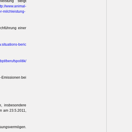
eistung steigt
tp:/
/
www.animal
-
e
r-milchlei
stung-
urchführung einer
.situat
ions-beric
bpt/
berufspolitik/
n-Emissionen bei
re, insbesondere
en am 23.5.2011,
assungsvermögen.