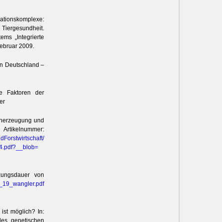
mationskomplexe:
Tiergesundheit.
ms „Integrierte
Februar 2009.
 in Deutschland –
le Faktoren der
er
lcherzeugung und
Artikelnummer:
dForstw
irtschaft/
4.pdf?
__blob=
zungsdauer von
_19_wa
ngler.pdf
ist möglich? In:
des genetischen