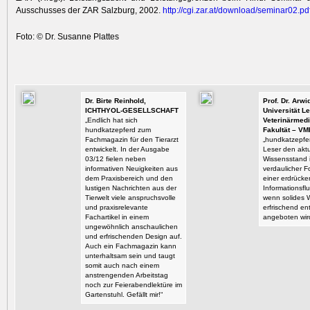
Ausschusses der ZAR Salzburg, 2002.
http:/
/
cgi.zar.at/
download/
seminar02.pd
Foto: © Dr. Susanne Plattes
Dr. Birte Reinhold,
Prof. Dr. Arw
ICHTHYOL-GESELLSCHAFT
Universität Le
„Endlich hat sich
Veterinärmedi
hundkatzepferd zum
Fakultät – VM
Fachmagazin für den Tierarzt
„hundkatzepfer
entwickelt. In der Ausgabe
Leser den aktu
03/12 fielen neben
Wissensstand i
informativen Neuigkeiten aus
verdaulicher F
dem Praxisbereich und den
einer erdrück
lustigen Nachrichten aus der
Informationsflu
Tierwelt viele anspruchsvolle
wenn solides 
und praxisrelevante
erfrischend en
Fachartikel in einem
angeboten wir
ungewöhnlich anschaulichen
und erfrischenden Design auf.
Auch ein Fachmagazin kann
unterhaltsam sein und taugt
somit auch nach einem
anstrengenden Arbeitstag
noch zur Feierabendlektüre im
Gartenstuhl. Gefällt mir!“