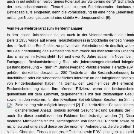
auch in gut geführten, verborgenes Potenzial zur Steigerung der Wirtschaftlic
der bestandsbetreuende Tierarzt als externer Betriebsberater durchaus 
Betriebsabläufe eingreifen, denn die Voraussetzung für eine hohe Lebenslei
mit langer Nutzungsdauer, ist eine stabile Herdengesundheit [9].
Vom Feuerwehrtierarzt zum Herdenmanager
In den letzten Jahrzehnten hat es auch in der Veterinärmedizin ein Um
Bereits 1953 wurde auf einem Tierärztekongress in Stockholm der beginnend
des tierärztlichen Berufes hin zur präventiven Veterinärmedizin deutlich, wo
die Gesunderhaltung des Tierbestands zum Zweck der menschlichen Ernähru
das Einzeltier im Fokus steht [10]. Erst etwa 40 Jahre später, im November
Fachgruppe Bestandsbetreuung Rind als „Interessengemeinschaft Integrier
Bestandsbetreuung – Rind“ im Bundesverband Praktizierender Tierärzte (BPT
gehören derzeit bundesweit ca. 280 Tierärzte an, die Bestandsbetreuung b
durchführen oder ein wissenschaftliches Interesse an der integrierten tierärz
von Rinderbeständen haben [4]. Gemäß den Leitlinien des BPT erreicht di
Bestandsbetreuung dann ihre höchste Effizienz, wenn der bestandsbetr
gemeinsam mit dem Landwirt, gegebenenfalls mit den zuständigen Gesun
sowie mit den weiteren, für den jeweiligen Betrieb tätigen Beratern im Sinn 
Ziele so eng wie möglich
kooperiert [2]. Die tierärztliche Bestandsbetr
ganzheitlichen Ansatz, sodass sowohl Gesundheit und Leistung der T
auch die diese beeinflussenden Faktoren berücksichtigt werden [2]. Diese
moderne Milchviehhalter mit Herdengrößen von über 200 Rindern sowie der
nicht neu und unterstützt diese bei der enormen Anforderung, die die großen 
stellen. Ohne den Einsatz modernster Technik sowie EDV-Lösungen sind solch