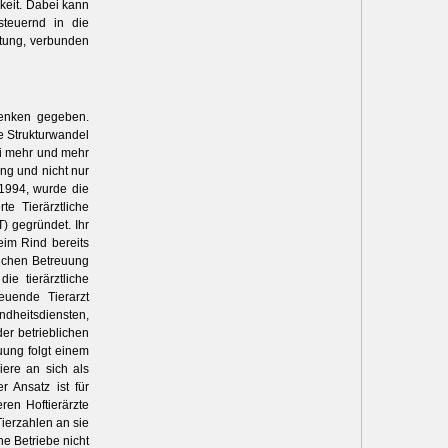
hkeit. Dabei kann
steuernd in die
stung, verbunden
denken gegeben.
e Strukturwandel
bei mehr und mehr
ng und nicht nur
 1994, wurde die
te Tierärztliche
) gegründet. Ihr
eim Rind bereits
tlichen Betreuung
e tierärztliche
euende Tierarzt
dheitsdiensten,
der betrieblichen
euung folgt einem
iere an sich als
r Ansatz ist für
en Hoftierärzte
Tierzahlen an sie
e Betriebe nicht