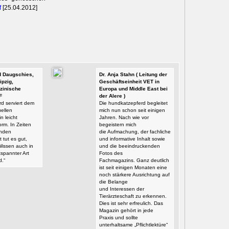
f
[25.04.2012]
id Daugschies,
Dr. Anja Stahn ( Leitung der
ipzig,
Geschäftseinheit VET in
zinische
Europa und Middle East bei
F
der Alere )
d serviert dem
Die hundkatzepferd begleitet
ellen
mich nun schon seit einigen
n leicht
Jahren. Nach wie vor
orm. In Zeiten
begeistern mich
enden
die Aufmachung, der fachliche
t tut es gut,
und informative Inhalt sowie
Wissen auch in
und die beeindruckenden
tspannter Art
Fotos des
d.“
Fachmagazins. Ganz deutlich
ist seit einigen Monaten eine
noch stärkere Ausrichtung auf
die Belange
und Interessen der
Tierärzteschaft zu erkennen.
Dies ist sehr erfreulich. Das
Magazin gehört in jede
Praxis und sollte
unterhaltsame „Pflichtlektüre“