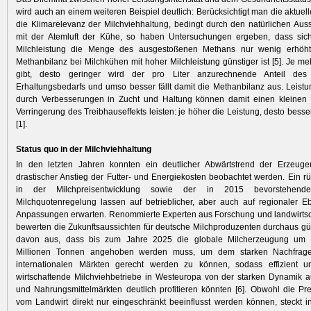
wird auch an einem weiteren Beispiel deutlich: Berücksichtigt man die aktuel
die Klimarelevanz der Milchviehhaltung, bedingt durch den natürlichen Au
mit der Atemluft der Kühe, so haben Untersuchungen ergeben, dass sich
Milchleistung die Menge des ausgestoßenen Methans nur wenig erhöht
Methanbilanz bei Milchkühen mit hoher Milchleistung günstiger ist [5]. Je me
gibt, desto geringer wird der pro Liter anzurechnende Anteil de
Erhaltungsbedarfs und umso besser fällt damit die Methanbilanz aus. Leist
durch
Verbesserungen in Zucht und Haltung können damit einen kleinen 
Verringerung des Treibhauseffekts leisten: je höher die Leistung, desto besse
[1].
Status quo in der Milchviehhaltung
In den letzten Jahren konnten ein deutlicher Abwärtstrend der Erzeuge
drastischer Anstieg der Futter- und Energiekosten beobachtet werden. Ein rü
in der Milchpreisentwicklung sowie der in 2015 bevorstehend
Milchquotenregelung lassen auf betrieblicher, aber auch auf regionaler Eb
Anpassungen erwarten. Renommierte Experten aus Forschung und landwirtsch
bewerten die Zukunftsaussichten für deutsche Milchproduzenten durchaus gü
davon aus, dass bis zum Jahre 2025 die globale Milcherzeugung um z
Millionen Tonnen angehoben werden muss, um dem starken Nachfrag
internationalen Märkten gerecht werden zu können, sodass effizient un
wirtschaftende Milchviehbetriebe in Westeuropa von der starken Dynamik a
und Nahrungsmittelmärkten deutlich profitieren könnten [6]. Obwohl die Pr
vom Landwirt direkt nur eingeschränkt beeinflusst werden können, steckt i