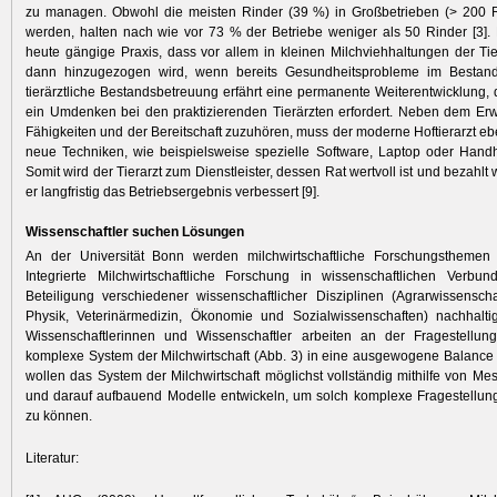
zu managen. Obwohl die meisten Rinder (39 %) in Großbetrieben (> 200 R
werden, halten nach wie vor 73 % der Betriebe weniger als 50 Rinder [3]. L
heute gängige Praxis, dass vor allem in kleinen Milchviehhaltungen der Tier
dann hinzugezogen wird, wenn bereits Gesundheitsprobleme im Bestan
tierärztliche Bestandsbetreuung erfährt eine permanente Weiterentwicklung, 
ein Umdenken bei den praktizierenden Tierärzten erfordert. Neben dem Erw
Fähigkeiten und der Bereitschaft zuzuhören, muss der moderne Hoftierarzt ebe
neue Techniken, wie beispielsweise spezielle Software, Laptop oder Hand
Somit wird der Tierarzt zum Dienstleister, dessen Rat wertvoll ist und bezahl
er langfristig das Betriebsergebnis verbessert [9].
Wissenschaftler suchen Lösungen
An der Universität Bonn werden milchwirtschaftliche Forschungsthemen
Integrierte Milchwirtschaftliche Forschung in wissenschaftlichen Verbun
Beteiligung verschiedener wissenschaftlicher Disziplinen (Agrarwissenschaf
Physik, Veterinärmedizin, Ökonomie und Sozialwissenschaften) nachhaltig
Wissenschaftlerinnen und Wissenschaftler arbeiten an der Fragestellun
komplexe System der Milchwirtschaft (Abb. 3) in eine ausgewogene Balance f
wollen das System der Milchwirtschaft möglichst vollständig mithilfe von Me
und darauf aufbauend Modelle entwickeln, um solch komplexe Fragestellun
zu können.
Literatur: