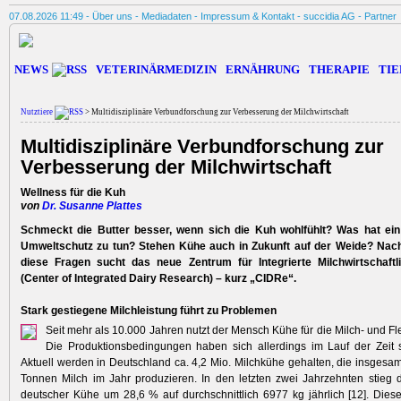
07.08.2026 11:49 -
Über uns
-
Mediadaten
-
Impressum & Kontakt
-
succidia AG
-
Partner
NEWS
VETERINÄRMEDIZIN
ERNÄHRUNG
THERAPIE
TIE
Nutztiere
> Multidisziplinäre Verbundforschung zur Verbesserung der Milchwirtschaft
Multidisziplinäre Verbundforschung zur
Verbesserung der Milchwirtschaft
Wellness für die Kuh
von
Dr. Susanne Plattes
Schmeckt die Butter besser, wenn sich die Kuh wohlfühlt? Was hat ein
Umweltschutz zu tun? Stehen Kühe auch in Zukunft auf der Weide? Nac
diese Fragen sucht das neue Zentrum für Integrierte Milchwirtschaft
(Center of Integrated Dairy Research) – kurz „CIDRe“.
Stark gestiegene Milchleistung führt zu Problemen
Seit mehr als 10.000 Jahren nutzt der Mensch Kühe für die Milch- und F
Die Produktionsbedingungen haben sich allerdings im Lauf der Zeit 
Aktuell werden in Deutschland ca. 4,2 Mio. Milchkühe gehalten, die insgesam
Tonnen Milch im Jahr produzieren. In den letzten zwei Jahrzehnten stieg d
deutscher Kühe um 28,6 % auf durchschnittlich 6977 kg jährlich [12]. Diese