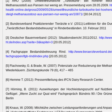
[1] AHO (2009): Umweltfreundliche „Turbokühe“: Bei höherer Milchl
Methanausstoß aus Pansen nur wenig an. Pressemeldung vom 28.05.2009.
ht
health-on
line.de/
gross/
2009/
05/
28/
umweltfreu
ndliche-tu
rbokuehe-b
ei-hoeher
stei
gt-methana
usstosz-au
s-pansen-n
ur-wenig-an/
10871/
[30.04.2012]
[2] Bundesverband Praktizierender Tierärzte e.V. (2011):Leitlinien für die D
„Tierärztlichen Bestandsbetreuung“ in Rinderbeständen. 10. Februar 2011
[3] Deutscher Bauernverband (2012): Situationsbericht 2011/2012.
http:/
/
www
ht.de/
index.asp?
seite=
3&
kapitel=
3
[20.05.2012]
[4] Fachgruppe Bestandsbetreuung Rind.
http:/
/
www.tierae
rzteverban
d.de/
fachgruppen/
fgb-rind/
index.php
[20.05.2012]
[5] Flachowsky, G. & Brade, W. (2007): Potenziale zur Reduzierung der Metha
Wiederkäuern. Züchtungskunde 79 (6), 417 – 465
[6] Hemme T. (2012): Pressemitteilung des IFCN Dairy Research Center.
[7] Hörning, B. (2011): Auswirkungen der Hochleistungszucht auf Nutztie
Geflügel. „Wenn Zucht zur Qual wird“ Fachgespräch Bündnis 90 / Die Grün
Berlin
[8] Knaus, W. (2008): Milchkühe zwischen Leistungsanforderungen und Anp