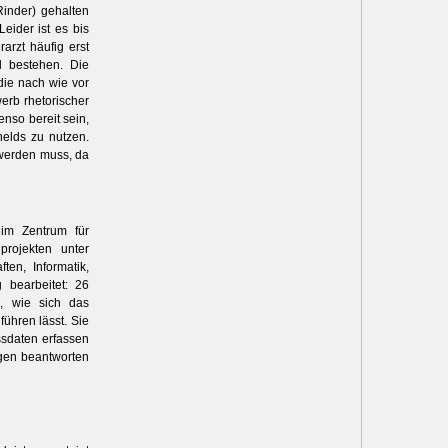
inder) gehalten
eider ist es bis
arzt häufig erst
d bestehen. Die
die nach wie vor
erb rhetorischer
nso bereit sein,
helds zu nutzen.
t werden muss, da
 im Zentrum für
dprojekten unter
ten, Informatik,
 bearbeitet: 26
g, wie sich das
ühren lässt. Sie
ssdaten erfassen
gen beantworten