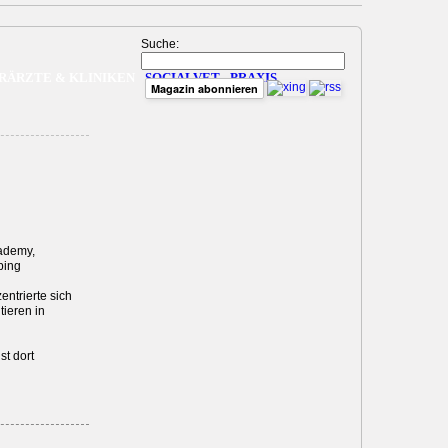
Suche:
RÄRZTE & KLINIKEN
SOCIALVET
PRAXIS
Magazin abonnieren
cademy,
ping
ntrierte sich
tieren in
st dort