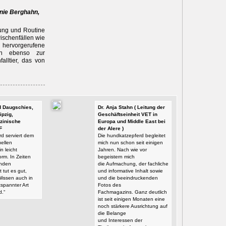
anie Berghahn,
rung und Routine
ischenfällen wie
 hervorgerufene
en ebenso zur
lltier, das von
id Daugschies,
Dr. Anja Stahn ( Leitung der
ipzig,
Geschäftseinheit VET in
zinische
Europa und Middle East bei
F
der Alere )
d serviert dem
Die hundkatzepferd begleitet
ellen
mich nun schon seit einigen
n leicht
Jahren. Nach wie vor
orm. In Zeiten
begeistern mich
enden
die Aufmachung, der fachliche
t tut es gut,
und informative Inhalt sowie
Wissen auch in
und die beeindruckenden
tspannter Art
Fotos des
d.“
Fachmagazins. Ganz deutlich
ist seit einigen Monaten eine
noch stärkere Ausrichtung auf
die Belange
und Interessen der