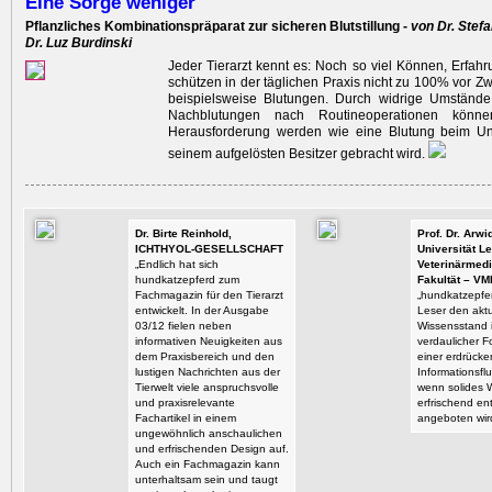
Eine Sorge weniger
Pflanzliches Kombinationspräparat zur sicheren Blutstillung -
von Dr. Stef
Dr. Luz Burdinski
Jeder Tierarzt kennt es: Noch so viel Können, Erfah
schützen in der täglichen Praxis nicht zu 100% vor Zw
beispielsweise Blutungen. Durch widrige Umstände
Nachblutungen nach Routineoperationen könn
Herausforderung werden wie eine Blutung beim Unfa
seinem aufgelösten Besitzer gebracht wird.
Dr. Birte Reinhold,
Prof. Dr. Arw
ICHTHYOL-GESELLSCHAFT
Universität Le
„Endlich hat sich
Veterinärmedi
hundkatzepferd zum
Fakultät – VM
Fachmagazin für den Tierarzt
„hundkatzepfer
entwickelt. In der Ausgabe
Leser den aktu
03/12 fielen neben
Wissensstand i
informativen Neuigkeiten aus
verdaulicher F
dem Praxisbereich und den
einer erdrück
lustigen Nachrichten aus der
Informationsflu
Tierwelt viele anspruchsvolle
wenn solides 
und praxisrelevante
erfrischend en
Fachartikel in einem
angeboten wir
ungewöhnlich anschaulichen
und erfrischenden Design auf.
Auch ein Fachmagazin kann
unterhaltsam sein und taugt