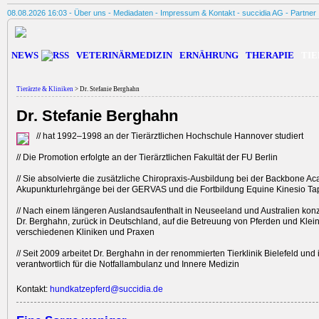
08.08.2026 16:03 -
Über uns
-
Mediadaten
-
Impressum & Kontakt
-
succidia AG
-
Partner
NEWS
VETERINÄRMEDIZIN
ERNÄHRUNG
THERAPIE
TIE
Tierärzte & Kliniken
> Dr. Stefanie Berghahn
Dr. Stefanie Berghahn
// hat 1992–1998 an der Tierärztlichen Hochschule Hannover studiert
// Die Promotion erfolgte an der Tierärztlichen Fakultät der FU Berlin
// Sie absolvierte die zusätzliche Chiropraxis-Ausbildung bei der Backbone A
Akupunkturlehrgänge bei der GERVAS und die Fortbildung Equine Kinesio Ta
// Nach einem längeren Auslandsaufenthalt in Neuseeland und Australien konze
Dr. Berghahn, zurück in Deutschland, auf die Betreuung von Pferden und Klein
verschiedenen Kliniken und Praxen
// Seit 2009 arbeitet Dr. Berghahn in der renommierten Tierklinik Bielefeld und i
verantwortlich für die Notfallambulanz und Innere Medizin
Kontakt:
hundkatzepferd@succidia.de