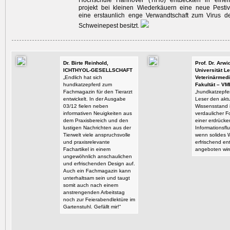
Hochschule Hannover ­(TiHo) entdeckten in eine
projekt bei kleinen Wiederkäuern eine neue ­Pestiv
eine erstaunlich enge Verwandtschaft zum Virus de
Schweinepest besitzt.
Dr. Birte Reinhold,
Prof. Dr. Arw
ICHTHYOL-GESELLSCHAFT
Universität Le
„Endlich hat sich
Veterinärmedi
hundkatzepferd zum
Fakultät – VM
Fachmagazin für den Tierarzt
„hundkatzepfer
entwickelt. In der Ausgabe
Leser den aktu
03/12 fielen neben
Wissensstand i
informativen Neuigkeiten aus
verdaulicher F
dem Praxisbereich und den
einer erdrück
lustigen Nachrichten aus der
Informationsflu
Tierwelt viele anspruchsvolle
wenn solides 
und praxisrelevante
erfrischend en
Fachartikel in einem
angeboten wir
ungewöhnlich anschaulichen
und erfrischenden Design auf.
Auch ein Fachmagazin kann
unterhaltsam sein und taugt
somit auch nach einem
anstrengenden Arbeitstag
noch zur Feierabendlektüre im
Gartenstuhl. Gefällt mir!“