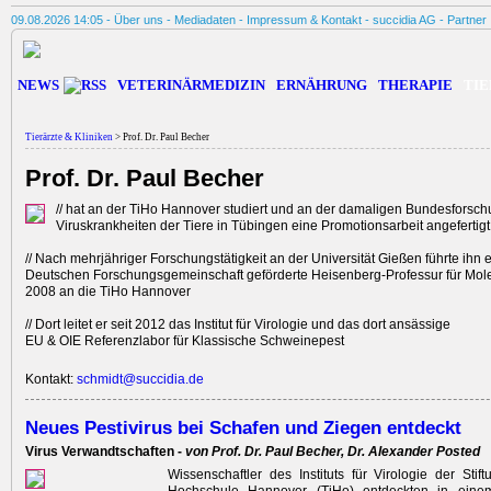
09.08.2026 14:05 -
Über uns
-
Mediadaten
-
Impressum & Kontakt
-
succidia AG
-
Partner
NEWS
VETERINÄRMEDIZIN
ERNÄHRUNG
THERAPIE
TIE
Tierärzte & Kliniken
> Prof. Dr. Paul Becher
Prof. Dr. Paul Becher
// hat an der TiHo Hannover studiert und an der damaligen Bundesforschu
Viruskrankheiten der Tiere in Tübingen eine Promotionsarbeit angefertigt
// Nach mehrjähriger Forschungs­tätigkeit an der Universität Gießen führte ihn 
Deutschen Forschungs­gemeinschaft geförderte Heisenberg-Professur für Mole
2008 an die TiHo Hannover
// Dort leitet er seit 2012 das Institut für Virologie und das dort ansässige
EU & OIE Referenzlabor für Klassische Schweinepest
Kontakt:
schmidt@succidia.de
Neues Pestivirus bei Schafen und Ziegen entdeckt
Virus Verwandtschaften -
von Prof. Dr. Paul Becher, Dr. Alexander Posted
Wissenschaftler des Instituts für Virologie der Stift