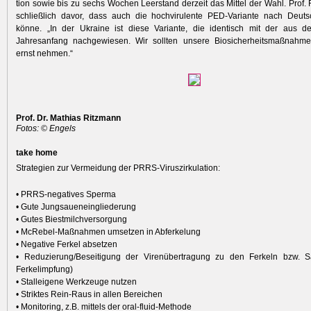
tion sowie bis zu sechs Wochen Leerstand derzeit das Mittel der Wahl. Prof.
schließlich davor, dass auch die hochvirulente PED-Variante nach Deu
könne. „In der Ukraine ist diese Variante, die identisch mit der aus de
Jahresanfang nachgewiesen. Wir sollten unsere Biosicherheitsmaßnahm
ernst nehmen.“
Prof. Dr. Mathias Ritzmann
Fotos: © Engels
take home
Strategien zur Vermeidung der PRRS-Viruszirkulation:
• PRRS-negatives Sperma
• Gute Jungsaueneingliederung
• Gutes Biestmilchversorgung
• McRebel-Maßnahmen umsetzen in Abferkelung
• Negative Ferkel absetzen
• Reduzierung/Beseitigung der Virenübertragung zu den Ferkeln bzw. Sa
Ferkelimpfung)
• Stalleigene Werkzeuge nutzen
• Striktes Rein-Raus in allen Bereichen
• Monitoring, z.B. mittels der oral-fluid-Methode