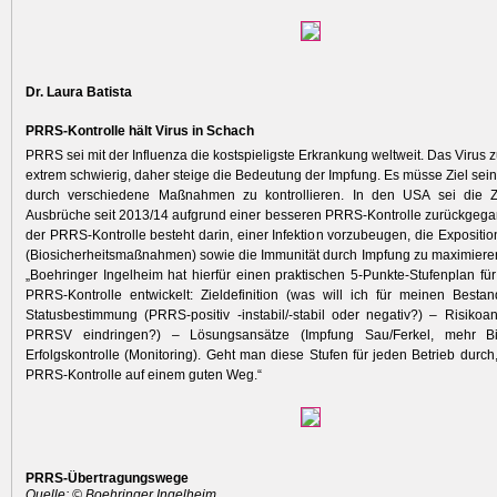
Dr. Laura Batista
PRRS-Kontrolle hält Virus in Schach
PRRS sei mit der Influenza die kostspieligste ­Erkrankung weltweit. Das Virus z
extrem schwierig, daher steige die Bedeutung der Impfung. Es müsse Ziel sein
durch verschiedene Maßnahmen zu kontrollieren. In den USA sei die 
Ausbrüche seit 2013/14 aufgrund einer besseren PRRS-Kontrolle zurückgega
der PRRS-Kontrolle besteht darin, einer Infektion vorzubeugen, die Expositio
(Bio­sicherheitsmaßnahmen) sowie die Immu­nität durch Impfung zu maximieren“,
„Boehringer Ingelheim hat hierfür einen praktischen 5-Punkte-Stufenplan für
PRRS-Kontrolle entwickelt: Zieldefinition (was will ich für meinen Besta
Statusbestimmung (PRRS-positiv -instabil/-stabil oder negativ?) – Risiko
PRRSV eindringen?) – Lösungsansätze (Impfung Sau/Ferkel, mehr Bio
Erfolgskontrolle (Monitoring). Geht man diese Stufen für jeden Betrieb durch
PRRS-Kontrolle auf einem guten Weg.“
PRRS-Übertragungswege
Quelle: © Boehringer Ingelheim