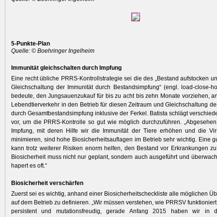
5-Punkte-Plan
Quelle: © Boehringer Ingelheim
Immunität gleichschalten durch Impfung
Eine recht übliche PRRS-Kontrollstrategie sei die des „Bestand aufstocken u
Gleichschaltung der Immunität durch Bestands­impfung“ (engl. load-close-
bedeute, den Jungsauenzukauf für bis zu acht bis zehn Monate vorziehen, a
Lebendtierverkehr in den Betrieb für diesen Zeitraum und Gleichschaltung de
durch Gesamtbestandsimpfung inklusive der Ferkel. Batista schlägt versch
vor, um die PRRS-Kontrolle so gut wie möglich durchzuführen. „Abgesehe
Impfung, mit deren Hilfe wir die Immunität der Tiere erhöhen und die Vi
minimieren, sind hohe Biosicherheitsauflagen im Betrieb sehr wichtig. Eine gu
kann trotz weiterer Risiken enorm helfen, den Bestand vor Erkrankungen z
Biosicherheit muss nicht nur geplant, sondern auch ausgeführt und überwac
hapert es oft.“
Biosicherheit verschärfen
Zuerst sei es wichtig, anhand einer Biosicherheitscheckliste alle möglichen 
auf dem Betrieb zu definieren. „Wir müssen verstehen, wie PRRSV funktioniert
persistent und mutationsfreudig, gerade Anfang 2015 haben wir in