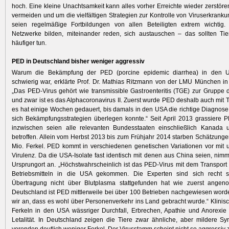
hoch. Eine kleine Unachtsamkeit kann alles vorher Erreichte wieder zerstöre
vermeiden und um die vielfältigen Strategien zur Kontrolle von Viruserkrank
seien regelmäßige Fortbildungen von allen Beteiligten extrem wichtig. 
Netzwerke bilden, miteinander reden, sich austauschen – das sollten Tie
häufiger tun.
PED in Deutschland bisher weniger aggressiv
Warum die Bekämpfung der PED (porcine epidemic diarrhea) in den 
schwierig war, erklärte Prof. Dr. Mathias Ritzmann von der LMU München in
„Das PED-­Virus gehört wie transmissible Gastroenteritis (TGE) zur Gruppe 
und zwar ist es das Alphacoronavirus II. Zuerst wurde PED deshalb auch mit 
es hat einige Wochen gedauert, bis damals in den USA die richtige Diagnos
sich Bekämpfungsstrategien überlegen konnte.“ Seit April 2013 grassiere
inzwischen seien alle relevanten Bundesstaaten einschließlich Kanada
betroffen. Allein vom Herbst 2013 bis zum Frühjahr 2014 starben Schätzunge
Mio. Ferkel. PED kommt in verschiedenen genetischen Variationen vor mit u
Virulenz. Da die USA-Isolate fast identisch mit denen aus China seien, nim
Ursprungort an. „Höchstwahrscheinlich ist das PED-Virus mit dem Transport
Betriebsmitteln in die USA gekommen. Die Experten sind sich recht s
Übertragung nicht über Blutplasma stattgefunden hat wie zuerst ange
Deutschland ist PED mittlerweile bei über 100 Betrieben nachgewiesen wor
wir an, dass es wohl über Personenverkehr ins Land gebracht wurde.“ Klinisch
Ferkeln in den USA wässriger Durchfall, Erbrechen, Apathie und Anorexie
Letalität. In Deutschland zeigen die Tiere zwar ähnliche, aber mildere 