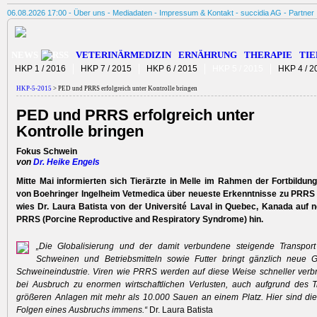
06.08.2026 17:00 -
Über uns
-
Mediadaten
-
Impressum & Kontakt
-
succidia AG
-
Partner
NEWS
VETERINÄRMEDIZIN
ERNÄHRUNG
THERAPIE
TIE
HKP 1 / 2016
HKP 7 / 2015
HKP 6 / 2015
HKP 5 / 2015
HKP 4 / 2
HKP-5-2015
> PED und PRRS erfolgreich unter Kontrolle bringen
PED und PRRS erfolgreich unter
Kontrolle bringen
Fokus Schwein
von
Dr. Heike Engels
Mitte Mai informierten sich Tierärzte in Melle im Rahmen der Fortbildun
von Boehringer Ingelheim Vetmedica über neueste Erkenntnisse zu PRRS
wies Dr. Laura Batista von der Université Laval in Quebec, Kanada auf n
PRRS (Porcine Reproductive and Respiratory Syndrome) hin.
„Die Globalisierung und der damit verbundene steigende Transpor
Schweinen und Betriebsmitteln sowie Futter bringt gänzlich neue G
Schweineindustrie. Viren wie PRRS werden auf diese Weise schneller verbr
bei Ausbruch zu enormen wirtschaftlichen Verlusten, auch aufgrund des 
größeren Anlagen mit mehr als 10.000 Sauen an einem Platz. Hier sind die 
Folgen eines Ausbruchs immens.“
Dr. Laura Batista