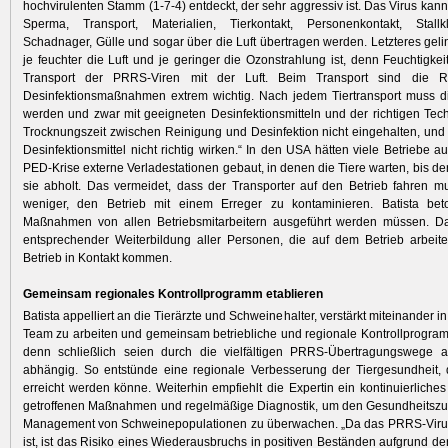
hochvirulenten Stamm (1-7-4) entdeckt, der sehr aggressiv ist. Das Virus kann 
Sperma, Transport, Materialien, Tierkontakt, Personenkontakt, Stallkl
Schadnager, Gülle und sogar über die Luft übertragen werden. Letzteres geli
je feuchter die Luft und je geringer die Ozonstrahlung ist, denn Feuchtigkei
Transport der PRRS-Viren mit der Luft. Beim Transport sind die R
Desinfektionsmaßnahmen extrem wichtig. Nach jedem Tiertransport muss di
werden und zwar mit geeigneten Desinfektionsmitteln und der richtigen Techn
Trocknungszeit zwischen Reinigung und Desinfektion nicht eingehalten, un
Desinfektionsmittel nicht richtig wirken.“ In den USA hätten viele Betriebe 
PED-Krise externe Verladestationen gebaut, in denen die Tiere warten, bis de
sie abholt. Das vermeidet, dass der Transporter auf den Betrieb fahren m
weniger, den Betrieb mit einem Erreger zu kontaminieren. Batista bet
Maßnahmen von allen Betriebsmitarbeitern ausgeführt werden müssen. D
entsprechender Weiterbildung ­aller Personen, die auf dem Betrieb arbei
Betrieb in Kontakt kommen.
Gemeinsam regionales Kontrollprogramm etablieren
Batista appelliert an die Tierärzte und Schweine­halter, verstärkt miteinander in
Team zu arbeiten und gemeinsam betriebliche und regionale Kontrollprogra
denn schließlich seien durch die vielfältigen PRRS-Übertragungswege a
abhängig. So entstünde eine regionale Verbes­serung der Tiergesundheit, d
erreicht werden könne. Weiterhin empfiehlt die Expertin ein kontinuierliches
getroffenen Maßnahmen und regelmäßige Diag­nostik, um den Gesundheitszu
Management von Schweinepopulationen zu überwachen. „Da das PRRS-Virus 
ist, ist das Risiko eines Wiederausbruchs in posi­tiven Beständen aufgrund der