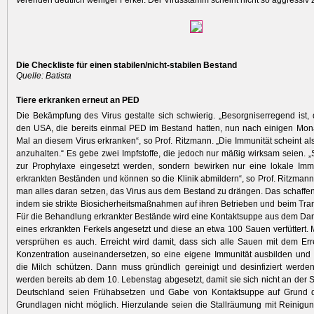
verenden deutlich weniger Ferkel. Der ­Virusstamm scheint nicht so aggressiv z
Die Checkliste für einen stabilen/nicht-stabilen Bestand
Quelle: Batista
Tiere erkranken erneut an PED
Die Bekämpfung des Virus gestalte sich schwierig. „Besorgniserregend ist, 
den USA, die bereits einmal PED im Bestand hatten, nun nach einigen Mon
Mal an diesem Virus erkranken“, so Prof. Ritzmann. „Die Immunität scheint al
anzuhalten.“ Es gebe zwei Impfstoffe, die jedoch nur mäßig wirksam seien. „
zur Prophylaxe eingesetzt werden, sondern bewirken nur eine lokale Immu
erkrankten Beständen und können so die Klinik abmildern“, so Prof. Ritzman
man alles daran setzen, das Virus aus dem Bestand zu drängen. Das schaffen
indem sie strikte Biosicherheitsmaßnahmen auf ihren Betrieben und beim Tra
Für die Behandlung erkrankter Bestände wird eine Kontaktsuppe aus dem Da
eines erkrankten Ferkels angesetzt und diese an etwa 100 Sauen verfüttert.
versprühen es auch. Erreicht wird damit, dass sich alle Sauen mit dem Err
Konzentration auseinandersetzen, so eine eigene Immunität ausbilden und 
die Milch schützen. Dann muss gründlich gereinigt und desinfiziert werde
werden bereits ab dem 10. Lebenstag abgesetzt, damit sie sich nicht an der Sa
Deutschland seien Frühabsetzen und Gabe von Kontaktsuppe auf Grund d
Grundlagen nicht möglich. Hierzulande seien die Stallräumung mit Reinigu