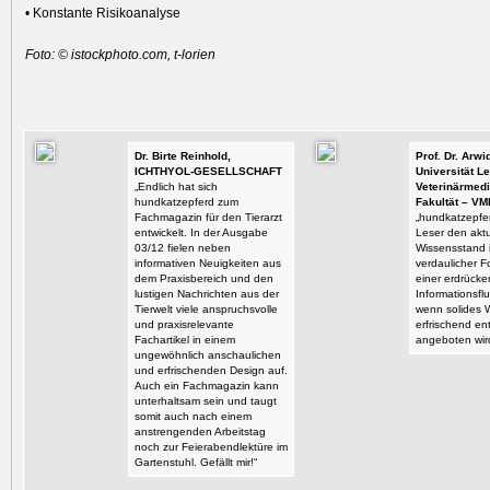
• Konstante Risikoanalyse
Foto: © istockphoto.com, t-lorien
Dr. Birte Reinhold,
Prof. Dr. Arw
ICHTHYOL-GESELLSCHAFT
Universität Le
„Endlich hat sich
Veterinärmedi
hundkatzepferd zum
Fakultät – VM
Fachmagazin für den Tierarzt
„hundkatzepfer
entwickelt. In der Ausgabe
Leser den aktu
03/12 fielen neben
Wissensstand i
informativen Neuigkeiten aus
verdaulicher F
dem Praxisbereich und den
einer erdrück
lustigen Nachrichten aus der
Informationsflu
Tierwelt viele anspruchsvolle
wenn solides 
und praxisrelevante
erfrischend en
Fachartikel in einem
angeboten wir
ungewöhnlich anschaulichen
und erfrischenden Design auf.
Auch ein Fachmagazin kann
unterhaltsam sein und taugt
somit auch nach einem
anstrengenden Arbeitstag
noch zur Feierabendlektüre im
Gartenstuhl. Gefällt mir!“