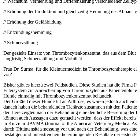
// Wachstum, Vermehrung und Differenzierung verschiedener Zelltyp
// Erhöhung der Produktion und gleichzeitig Hemmung des Abbaus v
// Erhöhung der Gefäßbildung
// Entzündungshemmung
// Schmerzstillung
Der gezielte Einsatz von Thrombozytenkonzentrat, das aus dem Blut d
langfristig Schmerzstillung und Mobilität.
Frau Dr. Surma, für die Kleintiermedizin ist Thrombozytentherapie
vor?
Bisher gibt es hierzu zwei Feldstudien. Diese Studien hat die Firma Pa
Filtersystem zur Anreicherung von Thrombozyten aus Patientenblut entw
Hunde einmalig mit Thrombozytenkonzentrat behandelt.
Der Großteil dieser Hunde litt an Arthrose, es waren jedoch auch e
danach haben die behandelnden Tierärzte zusammen mit den Patiente
der Tiere zeigten nach der Behandlung eine deutliche Besserung der L
können auch Aussagen dazu gemacht werden, dass der Effekt bereits 
in Kürze im JAVMA (Journal of the American Veterinary Medical Assoc
durch Trittintensitätsmessung vor und nach der Behandlung, was eine 
bestätigen und unterstreichen die ermutigenden Resultate der ersten