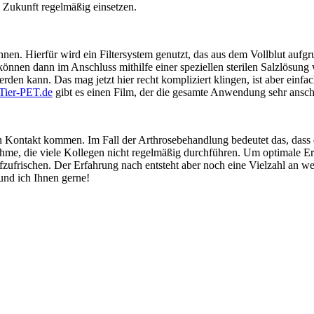
 Zukunft regelmäßig einsetzen.
en. Hierfür wird ein Filtersystem genutzt, das aus dem Vollblut aufg
önnen dann im Anschluss mithilfe einer speziellen sterilen Salzlösung 
rden kann. Das mag jetzt hier recht kompliziert klingen, ist aber einfa
ier-P
ET.de
gibt es einen Film, der die gesamte Anwendung sehr anscha
Kontakt kommen. Im Fall der Arthrosebehandlung bedeutet das, dass 
hme, die viele Kollegen nicht regelmäßig durchführen. Um optimale Erge
ufzufrischen. Der Erfahrung nach entsteht aber noch eine Vielzahl an w
und ich Ihnen gerne!