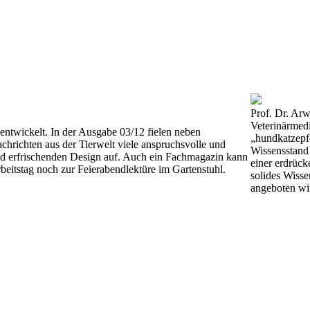
Prof. Dr. Arw
Veterinärmed
entwickelt. In der Ausgabe 03/12 fielen neben
„hundkatzepfe
chrichten aus der Tierwelt viele anspruchsvolle und
Wissensstand 
nd erfrischenden Design auf. Auch ein Fachmagazin kann
einer erdrück
beitstag noch zur Feierabendlektüre im Gartenstuhl.
solides Wisse
angeboten wi