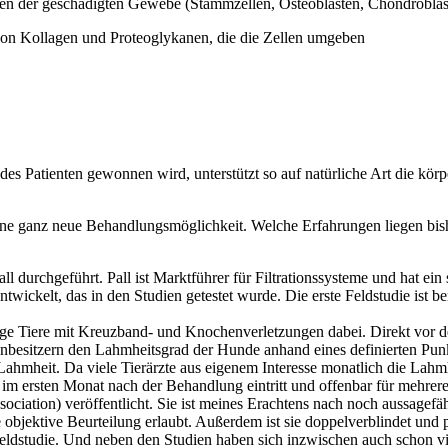
en der geschädigten Gewebe (Stammzellen, Osteoblasten, Chondroblast
on Kollagen und Proteoglykanen, die die Zellen umgeben
es Patienten gewonnen wird, unterstützt so auf natür­liche Art die kör
 eine ganz neue Behandlungsmöglichkeit. Welche Erfahrungen liegen bi
ll durchgeführt. Pall ist Marktführer für Filtrationssysteme und hat ein
ickelt, das in den Studien getestet wurde. Die erste Feldstudie ist bere
inige Tiere mit Kreuzband- und Knochenverletzungen dabei. Direkt vor
nbesitzern den Lahmheitsgrad der Hunde anhand eines definierten Pun
ahmheit. Da viele Tierärzte aus eigenem Interesse monatlich die Lahmhe
im ersten Monat nach der Behandlung eintritt und offenbar für mehrere
iation) veröffentlicht. Sie ist meines Erachtens nach noch aussagefäh
objektive Beurteilung erlaubt. Außerdem ist sie doppelverblindet und p
 Feldstudie. Und neben den Studien haben sich inzwischen auch schon v