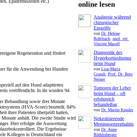
en, Epidermiszellen etc.)
online lesen
Analgesie während
chirurgischer
Eingriffe
von
Dr. Helene
Rohrbach
,
med. vet.
Vincent Marolf
Diagnostik des
pereigene Regeneration und fördert
Hyperkortisolismus
beim Hund
sher für die ­Anwendung bei Hunden
von
Lisa-Maria
Grandt
,
Prof. Dr. Reto
Neiger
 speziell auf den Hund adaptiertes
Tumoren der Leber
its veröffent­licht. In ihr wurden 94
beim Hund – oft
erfolgreich
 der Behandlung sowie drei Monate
behandelbar
ktesystems (HVA-Score) beurteilt. 84%
von
Dr. Martin Kessler
it ihrer Patienten überprüft hatten,
 Monate anhält. Die zweite Studie wird
Nekrotisierende
iger. Hier erfolgte die Auswertung
Meningoenzephalitis
lazebokontrolliert. Die Ergebnisse
von
Dr. Anne
iele Kollegen in Deutschland ein
Röthlisberger