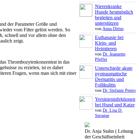
Nierenkranke
Hunde bestmöglich
begleiten und
unterstützen
rund der Parameter Größe und
von
Anna Dittus
wieder vom Filter gelöst werden. So
ch, schnell und vor allem ohne den
Euthanasie bei
ulich zeigt.
Klein- und
Heimtieren
von
Dr. Jeannette
Pfeffer
das Thrombozytenkonzentrat in das
bnisse zu erzielen, ist es daher
Unterschiede akute
eiteren Fragen, wenn man sich mit einer
pyotraumatische
Dermatitis und
Follikulitis
von
Dr. Stefanie Peters
Yersinieninfektionen
bei Hund und Katze
von
Dr. Lisa D.
Sprague
Dr. Anja Stahn ( Leitung
der Geschäftseinheit