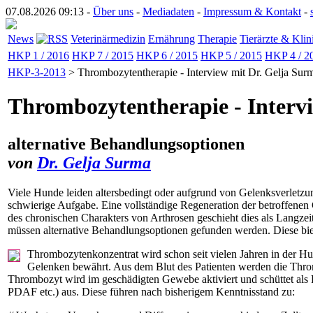
07.08.2026 09:13 -
Über uns
-
Mediadaten
-
Impressum & Kontakt
-
News
Veterinärmedizin
Ernährung
Therapie
Tierärzte & Klin
HKP 1 / 2016
HKP 7 / 2015
HKP 6 / 2015
HKP 5 / 2015
HKP 4 / 2
HKP-3-2013
> Thrombozytentherapie - Interview mit Dr. Gelja Sur
Thrombozytentherapie - Interv
alternative Behandlungsoptionen
von
Dr. Gelja Surma
Viele Hunde leiden altersbedingt oder aufgrund von Gelenksverletzung
schwierige Aufgabe. Eine vollständige Regeneration der betroffene
des chronischen Charakters von Arthrosen geschieht dies als Langzei
müssen alternative Behandlungsoptio­nen gefunden werden. Diese bi
Thrombozytenkonzentrat wird schon seit vielen Jahren in der 
Gelenken bewährt. Aus dem Blut des Patienten werden die Thromb
Thrombozyt wird im geschädigten Gewebe aktiviert und schüttet a
PDAF etc.) aus. Diese führen nach bisherigem Kenntnisstand zu: