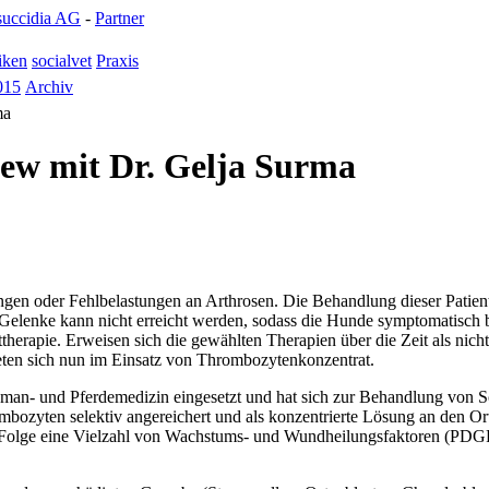
succidia AG
-
Partner
iken
socialvet
Praxis
015
Archiv
ma
iew mit Dr. Gelja Surma
en oder Fehlbelastungen an ­Arthrosen. Die Behandlung dieser ­Patiente
n Gelenke kann nicht erreicht werden, sodass die Hunde symptomatisc
ttherapie. Erweisen sich die gewählten Therapien über die Zeit als nic
eten sich nun im Einsatz von Thrombozytenkonzentrat.
Human- und Pferdemedizin eingesetzt und hat sich zur Behandlung von
ozyten selektiv angereichert und als konzentrierte Lösung an den Ort 
ls Folge eine Vielzahl von Wachstums- und Wundheilungsfaktoren (P