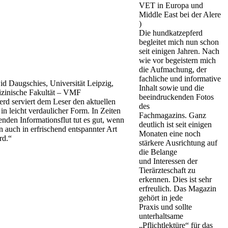
VET in Europa und
Middle East bei der Alere
)
Die hundkatzepferd
begleitet mich nun schon
seit einigen Jahren. Nach
wie vor begeistern mich
die Aufmachung, der
fachliche und informative
id Daugschies, Universität Leipzig,
Inhalt sowie und die
izinische Fakultät – VMF
beeindruckenden Fotos
rd serviert dem Leser den aktuellen
des
in leicht verdaulicher Form. In Zeiten
Fachmagazins. Ganz
enden Informationsflut tut es gut, wenn
deutlich ist seit einigen
n auch in erfrischend entspannter Art
Monaten eine noch
rd.“
stärkere Ausrichtung auf
die Belange
und Interessen der
Tierärzteschaft zu
erkennen. Dies ist sehr
erfreulich. Das Magazin
gehört in jede
Praxis und sollte
unterhaltsame
„Pflichtlektüre“ für das