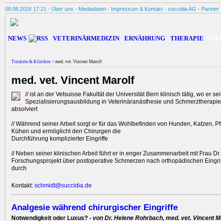
08.08.2026 17:21 -
Über uns
-
Mediadaten
-
Impressum & Kontakt
-
succidia AG
-
Partner
NEWS
VETERINÄRMEDIZIN
ERNÄHRUNG
THERAPIE
TIE
Tierärzte & Kliniken
> med. vet. Vincent Marolf
med. vet. Vincent Marolf
// ist an der Vetsuisse Fakultät der Universität Bern klinisch tätig, wo er se
Spezialisierungsausbildung in Veterinäranästhesie und Schmerztherapi
absolviert
// Während seiner Arbeit sorgt er für das Wohlbefinden von Hunden, Katzen, P
Kühen und ermöglicht den Chirurgen die
Durchführung komplizierter Eingriffe
// Neben seiner klinischen Arbeit führt er in enger Zusammenarbeit mit Frau Dr
Forschungsprojekt über postoperative Schmerzen nach ­orthopädischen Eingr
durch
Kontakt:
schmidt@succidia.de
Analgesie während chirurgischer Eingriffe
Notwendigkeit oder Luxus? -
von Dr. Helene Rohrbach, med. vet. Vincent M