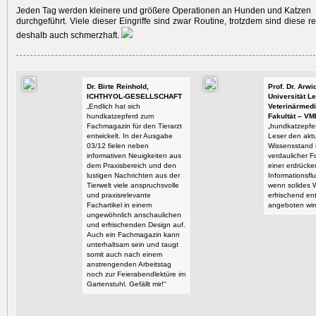
Jeden Tag werden kleinere und größere Operationen an Hunden und Katzen
durchgeführt. Viele dieser Eingriffe sind zwar Routine, trotzdem sind diese re
deshalb auch schmerzhaft.
Dr. Birte Reinhold,
Prof. Dr. Arw
ICHTHYOL-GESELLSCHAFT
Universität Le
„Endlich hat sich
Veterinärmedi
hundkatzepferd zum
Fakultät – VM
Fachmagazin für den Tierarzt
„hundkatzepfer
entwickelt. In der Ausgabe
Leser den aktu
03/12 fielen neben
Wissensstand i
informativen Neuigkeiten aus
verdaulicher F
dem Praxisbereich und den
einer erdrück
lustigen Nachrichten aus der
Informationsflu
Tierwelt viele anspruchsvolle
wenn solides 
und praxisrelevante
erfrischend en
Fachartikel in einem
angeboten wir
ungewöhnlich anschaulichen
und erfrischenden Design auf.
Auch ein Fachmagazin kann
unterhaltsam sein und taugt
somit auch nach einem
anstrengenden Arbeitstag
noch zur Feierabendlektüre im
Gartenstuhl. Gefällt mir!“