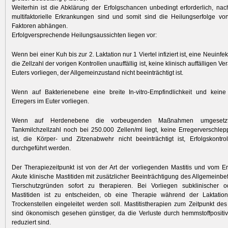
Weiterhin ist die Abklärung der Erfolgschancen unbedingt erforderlich, na
multifaktorielle Erkrankungen sind und somit sind die Heilungserfolge v
Faktoren abhängen.
Erfolgversprechende Heilungsaussichten liegen vor:
Wenn bei einer Kuh bis zur 2. Laktation nur 1 Viertel infiziert ist, eine Neuinfekt
die Zellzahl der vorigen Kontrollen unauffällig ist, keine klinisch auffälligen 
Euters vorliegen, der Allgemeinzustand nicht beeinträchtigt ist.
Wenn auf Bakterienebene eine breite In-vitro-Empfindlichkeit und keine
Erregers im Euter vorliegen.
Wenn auf Herdenebene die vorbeugenden Maßnahmen umgesetzt
Tankmilchzellzahl noch bei 250.000 Zellen/ml liegt, keine Erregerverschl
ist, die Körper- und Zitzenabwehr nicht beeinträchtigt ist, Erfolgskontr
durchgeführt werden.
Der Therapiezeitpunkt ist von der Art der vorliegenden Mastitis und vom E
Akute klinische Mastitiden mit zusätzlicher Beeinträchtigung des Allgemeinbe
Tierschutzgründen sofort zu therapieren. Bei Vorliegen subklinischer o
Mastitiden ist zu entscheiden, ob eine Therapie während der Laktati
Trockenstellen eingeleitet werden soll. Mastitistherapien zum Zeitpunkt des
sind ökonomisch gesehen günstiger, da die Verluste durch hemmstoffpositiv
reduziert sind.