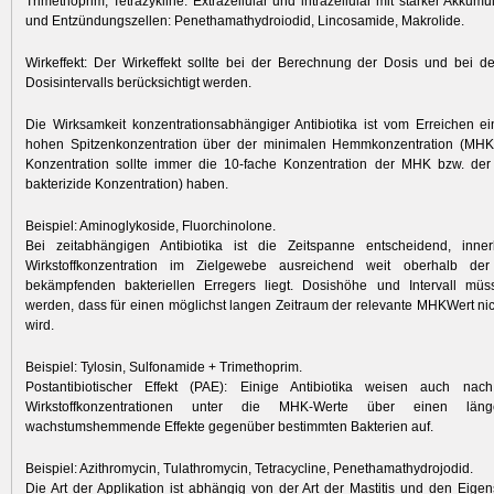
Trimethoprim, Tetrazykline. Extrazellulär und intrazellulär mit starker Akkumul
und Entzündungszellen: Penethamathydroiodid, Lincosamide, Makrolide.
Wirkeffekt: Der Wirkeffekt sollte bei der Berechnung der Dosis und bei de
Dosisintervalls berücksichtigt werden.
Die Wirksamkeit konzentrationsabhängiger Antibiotika ist vom Erreichen e
hohen Spitzenkonzentration über der minimalen Hemmkonzentration (MHK
Konzentration sollte immer die 10-fache Konzentration der MHK bzw. de
bakterizide Konzentration) haben.
Beispiel: Aminoglykoside, Fluorchinolone.
Bei zeitabhängigen Antibiotika ist die Zeitspanne entscheidend, inne
Wirkstoffkonzentration im Zielgewebe ausreichend weit oberhalb 
bekämpfenden bakteriellen Erregers liegt. Dosishöhe und Intervall mü
werden, dass für einen möglichst langen Zeitraum der relevante MHKWert nich
wird.
Beispiel: Tylosin, Sulfonamide + Trimethoprim.
Postantibiotischer Effekt (PAE): Einige Antibiotika weisen auch na
Wirkstoffkonzentrationen unter die MHK-Werte über einen läng
wachstumshemmende Effekte gegenüber bestimmten Bakterien auf.
Beispiel: Azithromycin, Tulathromycin, Tetracycline, Penethamathydrojodid.
Die Art der Applikation ist abhängig von der Art der Mastitis und den Eigen