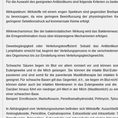
Für die Auswahl des geeigneten Antibiotikums sind folgende Kriterien zu bed
Wirkspektrum: Wirkstoffe mit einem engen Spektrum sind gegenüber Breitspe
zu bevorzugen, da eine geringere Beeinflussung der physiologischen Ke
geringerer Selektionsdruck auf kommensale Keime erfolgt.
Wirkmechanismus: Bei der bakteriostatischen Wirkung wird das Bakterienw
die Erregerelimination muss über körpereigene Mechanismen erfolgen.
Gewebegängigkeit oder Verteilungskoeffizient: Sobald das Antibiotik
Lymphbahn erreicht hat, beginnt der Verteilungsprozess in die verschieden
des Organismus bis zur Einstellung eines Verteilungsgleichgewichts.
Schwache Säuren liegen im Blut vor allem ionisiert vor und können so
Eutergewebe und in die Milch gelangen. Sie können die intakte Blut-Euter
passieren und sind somit für die parenterale Mastitistherapie bei intakten
geeignet. Für schwache Basen gilt das Gegenteil, d.h., sie liegen im Blut nicht 
können daher auch bei intakten Membranen in das Eutergewebe und die 
Darüber hinaus führt ein niedriger pH-Wert in der Milch (Mastitismilch) zu e
einer schwachen Base.
Beispiel: Enrofloxacin, Marbofloxacin, Penethamathydroiodid, Pirlimycin, Tylos
In Abhängigkeit vom Verteilungsvolumen befinden sich Wirkstoffe: Ausschließli
Aminoglykoside, Penicilline, Cephalosporine. Extrazellulär und intrazellulär