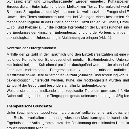
„kuhassoziierte“ und „umweltassoziierte“ Erreger eingeteilt. Kuhassoziie
Erreger, die am Euter haften und beim Melkakt von Tier zu Tier verbreitet we
S. aureus, Sc. agalactiae und Mykoplasmen. Umweltassoziierte Erreger sind Er
Umwelt des Tieres vorkommen und erst bei Vorliegen eines bestimmten K
mangelnder Hygiene in das Euter eindringen. Dazu zählen Sc. Uberis, Enter
E. coli und Klebsiella. Für die richtige Interpretation der Eutergesundheit sin
die Ergebnisse der klinischen Euteruntersuchung und der Vorbericht mit den
bakteriologischen Untersuchung in Verbindung zu bringen (Abb. 1).
Kontrolle der Eutergesundheit
Mithilfe der Zellzahl in der Tankmilch und den Einzeltierzellzahlen ist eine
laufende Kontrolle der Eutergesundheit möglich. Bakteriologische Unters
zumindest bei jeder Kuh einmal pro Jahr durchgeführt werden. Um einen lau
über das vorkommende Erregerspektrum zu haben, müssen natürlich a
Mastitisfälle sowie Tiere mit erhöhter Zellzahl (2-malige Überschreitung von 2
bakteriologisch untersucht werden. Kühe, die trockengestellt wurden 
Zeitpunkt der Geburt sind besonders anfällig für Euterinfektionen.
Weiters stellen neu melkende und zugekaufte Tiere ein gewisses Infektio
Daher sollten gerade diese Tiergruppen genau untersucht und regelmäßig kont
Therapeutische Grundsätze
Unter Beachtung der „good veterinary practice“ sollte vor einer antibiotischen
das Resistenzverhalten des nachgewiesenen Mastitiserregers bekannt sein
Ergebnisse der Antibiogramme bzw. der Bestimmung der minimalen Hemmko
großer Bedeutung (Abb. 2).