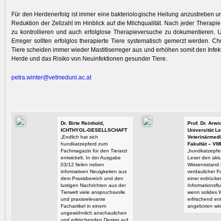
Für den Herdenerfolg ist immer eine bakteriologische Heilung anzustreben un
Reduktion der Zellzahl im Hinblick auf die Milchqualität. Nach jeder Therapie
zu kontrollieren und auch erfolglose Therapieversuche zu dokumentieren.
Erreger sollten erfolglos therapierte Tiere systematisch gemerzt werden. Chr
Tiere scheiden immer wieder Mastitiserreger aus und erhöhen somit den Infekt
Herde und das Risiko von Neuinfektionen gesunder Tiere.
petra.winter@vetmeduni.ac.at
Dr. Birte Reinhold,
Prof. Dr. Arw
ICHTHYOL-GESELLSCHAFT
Universität Le
„Endlich hat sich
Veterinärmedi
hundkatzepferd zum
Fakultät – VM
Fachmagazin für den Tierarzt
„hundkatzepfer
entwickelt. In der Ausgabe
Leser den aktu
03/12 fielen neben
Wissensstand i
informativen Neuigkeiten aus
verdaulicher F
dem Praxisbereich und den
einer erdrück
lustigen Nachrichten aus der
Informationsflu
Tierwelt viele anspruchsvolle
wenn solides 
und praxisrelevante
erfrischend en
Fachartikel in einem
angeboten wir
ungewöhnlich anschaulichen
und erfrischenden Design auf.