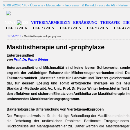
08.08.2026 07:43 -
Über uns
-
Mediadaten
-
Impressum & Kontakt
-
succidia AG
-
Partner
NEWS
VETERINÄRMEDIZIN
ERNÄHRUNG
THERAPIE
TIE
HKP 1 / 2016
HKP 7 / 2015
HKP 6 / 2015
HKP 5 / 2015
HKP 4 / 2
HKP-6-2010
> Mastitistherapie und -prophylaxe
Mastitistherapie und -prophylaxe
Eutergesundheit
von
Prof. Dr. Petra Winter
Eutergesundheit und Milchqualität sind keine leeren Schlagworte, sonder
eng mit der zukünftigen Existenz der Milcherzeuger verbunden sind. Da
Faktorenkrankheit „Mastitis“ stellt für Landwirt und Tierarzt gleicherm
dar, für dessen Lösung und somit erfolgreiche Therapie es bis heu
Standard“-Methode gibt. Ao. Univ. Prof. Dr. Petra Winter beleuchtet in Teil 
den effektiven und sicheren Einsatz von Antibiotika zur Mastitistherapie im 
umfassendes Mastitissanierungsprogramm.
Bakteriologische Untersuchung von Viertelgemelksproben
Der Erregernachweis ist für die richtige Behandlung der Mastitis unentbehrli
die Behebung der ursächlichen Probleme. Bestimmte Erregergruppen 
Rückschlüsse auf Managementfehler zu. Daher werden die Mastitiserreger