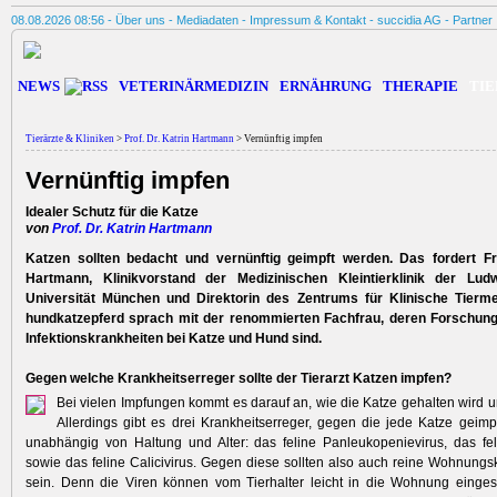
08.08.2026 08:56 -
Über uns
-
Mediadaten
-
Impressum & Kontakt
-
succidia AG
-
Partner
NEWS
VETERINÄRMEDIZIN
ERNÄHRUNG
THERAPIE
TIE
Tierärzte & Kliniken
>
Prof. Dr. Katrin Hartmann
> Vernünftig impfen
Vernünftig impfen
Idealer Schutz für die Katze
von
Prof. Dr. Katrin Hartmann
Katzen sollten bedacht und vernünftig geimpft werden. Das fordert Fr
Hartmann, Klinikvorstand der Medizinischen Kleintierklinik der Ludw
Universität München und Direktorin des Zentrums für Klinische Tierm
hundkatzepferd sprach mit der renommierten Fachfrau, deren Forschu
Infektionskrankheiten bei Katze und Hund sind.
Gegen welche Krankheitserreger sollte der Tierarzt Katzen impfen?
Bei vielen Impfungen kommt es darauf an, wie die Katze gehalten wird und
Allerdings gibt es drei Krankheitserreger, gegen die jede Katze geimpf
unabhängig von Haltung und Alter: das feline Panleukopenievirus, das fe
sowie das feline Calicivirus. Gegen diese sollten also auch reine Wohnungs
sein. Denn die Viren können vom Tierhalter leicht in die Wohnung einges