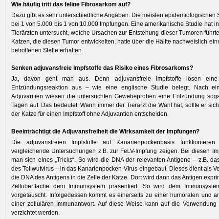
Wie häufig tritt das feline Fibrosarkom auf?
Dazu gibt es sehr unterschiedliche Angaben. Die meisten epidemiologischen
bei 1 von 5.000 bis 1 von 10.000 Impfungen. Eine amerikanische Studie hat in
Tierärzten untersucht, welche Ursachen zur Entstehung dieser Tumoren führt
Katzen, die diesen Tumor entwickelten, hatte über die Hälfte nachweislich ei
betroffenen Stelle erhalten.
Senken adjuvansfreie Impfstoffe das Risiko eines Fibrosarkoms?
Ja, davon geht man aus. Denn adjuvansfreie Impfstoffe lösen eine 
Entzündungsreaktion aus – wie eine englische Studie belegt. Nach ei
Adjuvantien wiesen die untersuchten Gewebeproben eine Entzündung sog
Tagen auf. Das bedeutet: Wann immer der Tierarzt die Wahl hat, sollte er sic
der Katze für einen Impfstoff ohne Adjuvantien entscheiden.
Beeinträchtigt die Adjuvansfreiheit die Wirksamkeit der Impfungen?
Die adjuvansfreien Impfstoffe auf Kanarien­pockenbasis funktioniere
vergleichende Untersuchungen z.B. zur FeLV-Impfung zeigen. Bei diesen I
man sich eines „Tricks“. So wird die DNA der relevanten Antigene – z.B. da
des Tollwutvirus – in das Kanarienpocken-Virus eingebaut. Dieses dient als Ve
die DNA des Antigens in die Zelle der Katze. Dort wird dann das Antigen expri
Zelloberfläche dem Immunsystem präsentiert. So wird dem Immunsystem
vorgetäuscht. Infolgedessen kommt es einerseits zu einer humoralen und a
einer zellulären Immunantwort. Auf diese Weise kann auf die Verwendung 
verzichtet werden.