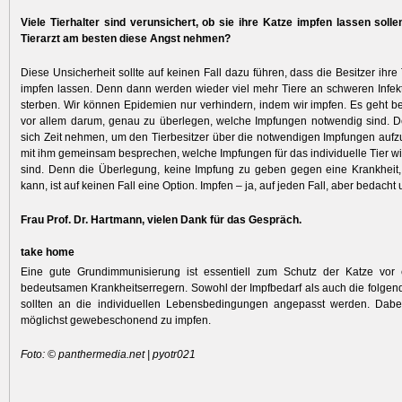
Viele Tierhalter sind verunsichert, ob sie ihre Katze impfen lassen soll
Tierarzt am besten diese Angst nehmen?
Diese Unsicherheit sollte auf keinen Fall dazu führen, dass die Besitzer ihre
impfen lassen. Denn dann werden wieder viel mehr Tiere an schweren Infek
sterben. Wir können Epidemien nur verhindern, indem wir impfen. Es geht be
vor allem darum, genau zu überlegen, welche Impfungen notwendig sind. Der
sich Zeit nehmen, um den Tierbesitzer über die notwendigen Impfungen aufzuk
mit ihm gemeinsam besprechen, welche Impfun­gen für das individuelle Tier wi
sind. Denn die Überlegung, keine Impfung zu geben gegen eine Krankheit, 
kann, ist auf keinen Fall eine Option. Impfen – ja, auf jeden Fall, aber bedacht 
Frau Prof. Dr. Hartmann, vielen Dank für das Gespräch.
take home
Eine gute Grundimmunisierung ist essentiell zum Schutz der Katze vor 
bedeutsamen Krankheitserregern. Sowohl der Impfbedarf als auch die folgend
sollten an die indi­viduellen Lebensbedingungen angepasst werden. Dabei
möglichst gewebeschonend zu impfen.
Foto: © panthermedia.net | pyotr021