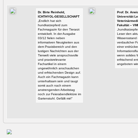
Dr. Birte Reinhold,
Prof. Dr. Arw
ICHTHYOL-GESELLSCHAFT
Universität Le
„Endlich hat sich
Veterinärmedi
hundkatzepferd zum
Fakultät – VM
Fachmagazin für den Tierarzt
„hundkatzepfer
entwickelt. In der Ausgabe
Leser den aktu
03/12 fielen neben
Wissensstand i
informativen Neuigkeiten aus
verdaulicher F
dem Praxisbereich und den
einer erdrück
lustigen Nachrichten aus der
Informationsflu
Tierwelt viele anspruchsvolle
wenn solides 
und praxisrelevante
erfrischend en
Fachartikel in einem
angeboten wir
ungewöhnlich anschaulichen
und erfrischenden Design auf.
Auch ein Fachmagazin kann
unterhaltsam sein und taugt
somit auch nach einem
anstrengenden Arbeitstag
noch zur Feierabendlektüre im
Gartenstuhl. Gefällt mir!“