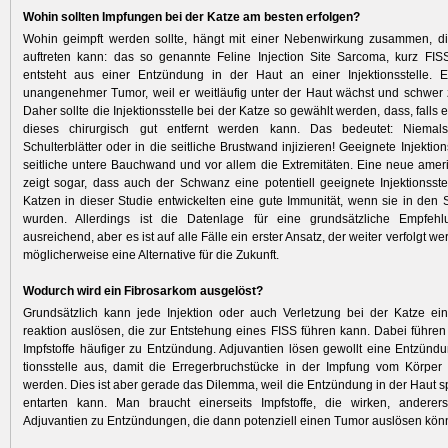
Wohin sollten Impfungen bei der Katze am besten erfolgen?
Wohin geimpft werden sollte, hängt mit einer Nebenwirkung zusammen, di
auftreten kann: das so genannte Feline Injection Site Sarcoma, kurz FIS
entsteht aus einer Entzündung in der Haut an einer Injektionsstelle. E
unangenehmer Tumor, weil er weitläufig unter der Haut wächst und schwer z
Daher sollte die Injektionsstelle bei der Katze so gewählt werden, dass, falls e
dieses chirurgisch gut entfernt werden kann. Das bedeutet: Niemal
Schulterblätter oder in die seitliche Brustwand injizieren! Geeignete Injektion
seitliche untere Bauchwand und vor allem die Extremitäten. Eine neue amer
zeigt sogar, dass auch der Schwanz eine potentiell geeignete Injektionsstell
Katzen in dieser Studie entwickelten eine gute Immunität, wenn sie in den
wurden. Allerdings ist die ­Datenlage für eine grundsätzliche Empfeh
ausreichend, aber es ist auf alle Fälle ein erster Ansatz, der weiter verfolgt we
möglicherweise eine Alternative für die Zukunft.
Wodurch wird ein Fibrosarkom ausgelöst?
Grundsätzlich kann jede Injektion oder auch Verletzung bei der Katze ei
reaktion auslösen, die zur Entstehung eines FISS führen kann. Dabei führen
Impfstoffe häufiger zu Entzündung. Adjuvantien lösen gewollt eine Entzündu
tionsstelle aus, damit die Erregerbruchstücke in der Impfung vom Körp
werden. Dies ist aber gerade das Dilemma, weil die Entzündung in der Haut 
entarten kann. Man braucht einerseits Impfstoffe, die wirken, anderers
Adjuvantien zu Entzündungen, die dann potenziell einen Tumor auslösen kön