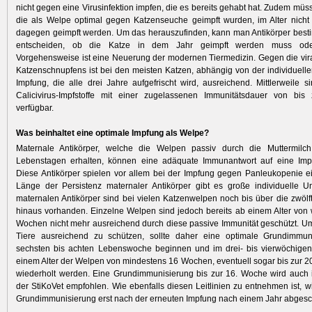
nicht gegen eine Virusinfektion impfen, die es bereits gehabt hat. Zudem müs
die als Welpe optimal gegen Katzenseuche geimpft wurden, im Alter nicht
dagegen geimpft werden. Um das herauszufinden, kann man Antikörper bes
entscheiden, ob die Katze in dem Jahr geimpft werden muss oder
Vorgehensweise ist eine Neuerung der modernen Tiermedizin. Gegen die vir
Katzenschnupfens ist bei den meisten Katzen, abhängig von der individuellen
Impfung, die alle drei Jahre aufgefrischt wird, ausreichend. Mitt­lerweile 
Calicivirus-Impfstoffe mit einer zugelassenen Immunitätsdauer von bis
verfügbar.
Was beinhaltet eine optimale Impfung als Welpe?
Maternale Antikörper, welche die Welpen passiv durch die Muttermilc
Lebenstagen erhalten, können eine adäquate Immunantwort auf eine Imp
Diese Antikörper spielen vor allem bei der Impfung gegen Panleukopenie ei
Länge der Persistenz maternaler Antikörper gibt es große individuelle U
maternalen Antikörper sind bei vielen Katzenwelpen noch bis über die zwö
hinaus vorhanden. Einzelne Welpen sind jedoch bereits ab einem Alter von 
Wochen nicht mehr ausreichend durch diese passive Immunität geschützt. Um
Tiere ausreichend zu schützen, sollte daher eine optimale Grund­immun
sechsten bis achten Lebenswoche beginnen und im drei- bis vierwöchigen
einem Alter der Welpen von mindestens 16 Wochen, eventuell sogar bis zur 
wiederholt werden. Eine Grund­immunisierung bis zur 16. Woche wird auch i
der StiKoVet empfohlen. Wie ebenfalls diesen Leitlinien zu entnehmen ist, wi
Grundimmunisierung erst nach der erneuten Impfung nach einem Jahr abgesc