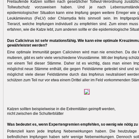
Freilaufende Katzen sollten nach gesetzlicher Tollwut-Verordnung zusätzli
Tollwutschutz vorzuweisen haben. Und je nach Lebensumständ
epidemiologischer Situation kann eine ­Impfung gegen weitere Erreger wie 
Leukämievirus (FeLV) oder Chlamydia felis sinnvoll sein. Im Impfgespräc
Tierarzt, welche Impfungen individuell zu empfehlen sind. Zum einen muss
erfahren, wie die Katze lebt, zum anderen sollte er die epidemiologische Situa
Das Calicivirus ist sehr mutationsfähig. Wie kann eine optimale Kreuzimmu
gewährleistet werden?
Eine optimale Immunität gegen Caliciviren wird man nie erreichen. Da die Ca
mutieren, gibt es sehr viele verschiedene Virusstämme. Mit der Impfung schüt
vor einem Teil dieser Stämme. Daher ist es wichtig, dass man einen Impf
möglichst neue Stämme enthält, die gegen Feldstämme getestet sind und sic
möglichst viele dieser Feldstämme durch das Impfvirus neutralisiert werden.
schützen zum Teil nur vor etwa einem Drittel aller im Feld vorkommenden St
Katzen sollten beispielweise in die Extremitäten geimpft werden,
nicht zwischen die Schulterblätter
Was bedeutet es, wenn Expertengremien empfehlen, so wenig wie nötig zu
Potenziell kann jede Impfung Nebenwirkungen haben. Die heutzutage
befindlichen Impfungen haben sehr wenige Nebenwirkungen. Dennoch soll