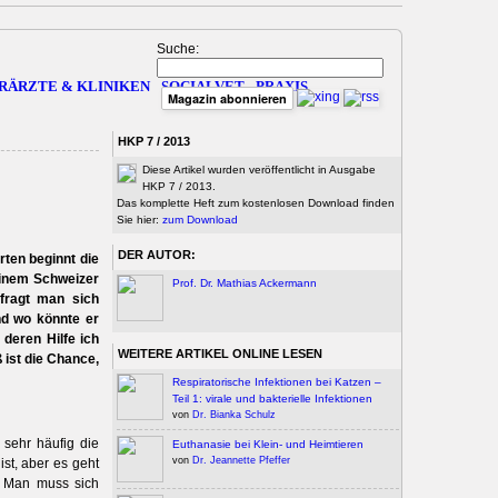
Suche:
RÄRZTE & KLINIKEN
SOCIALVET
PRAXIS
Magazin abonnieren
HKP 7 / 2013
Diese Artikel wurden veröffentlicht in Ausgabe
HKP 7 / 2013.
Das komplette Heft zum kostenlosen Download finden
Sie hier:
zum Download
DER AUTOR:
rten beginnt die
einem Schweizer
Prof. Dr. Mathias Ackermann
fragt man sich
nd wo könnte er
deren Hilfe ich
WEITERE ARTIKEL ONLINE LESEN
 ist die Chance,
Respiratorische Infektionen bei Katzen –
Teil 1: virale und bakterielle Infektionen
von
Dr. Bianka Schulz
 sehr häufig die
Euthanasie bei Klein- und Heimtieren
von
Dr. Jeannette Pfeffer
st, aber es geht
u. Man muss sich