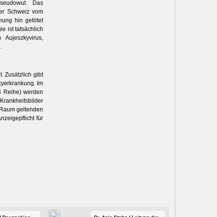
 Pseudowut. Das
der Schweiz vom
nung hin getötet
e ist tatsächlich
Aujeszkyvirus,
.
 ­Zusätzlich gibt
kyerkrankung. Im
B Reihe) werden
Krankheitsbilder
n Raum geltenden
nzeigepflicht für