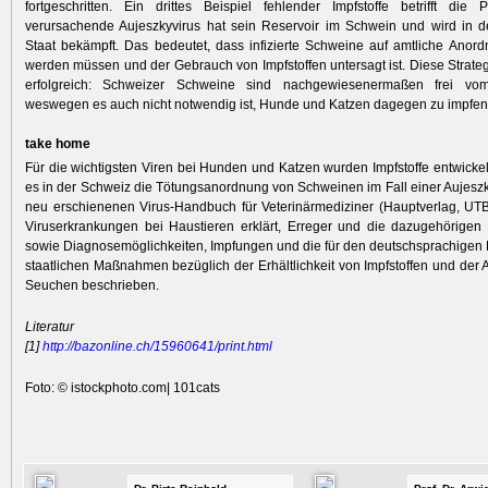
fortgeschritten. Ein drittes Beispiel fehlender Impfstoffe betrifft die
verursachende Aujeszkyvirus hat sein Reservoir im Schwein und wird in 
Staat bekämpft. Das bedeutet, dass infizierte Schweine auf amtliche Anord
werden müssen und der Gebrauch von Impfstoffen untersagt ist. Diese Strategi
erfolgreich: Schweizer Schweine sind nachgewiesenermaßen frei vom 
weswegen es auch nicht notwendig ist, Hunde und Katzen ­dagegen zu impfen
take home
Für die wichtigsten Viren bei Hunden und Katzen wurden Impfstoffe entwickelt.
es in der Schweiz die Tötungsanordnung von Schweinen im Fall einer Aujesz
neu erschienenen Virus-Handbuch für Veterinärmediziner (Hauptverlag, UT
Viruserkrankungen bei Haustieren erklärt, Erreger und die dazugehörigen 
sowie Diagnosemöglichkeiten, Impfungen und die für den deutschsprachige
staatlichen Maßnahmen bezüglich der Erhältlichkeit von Impfstoffen und der A
Seuchen beschrieben.
Literatur
[1]
http:/
/
bazonline.ch/
15960641/
print.html
Foto: © istockphoto.com| 101cats