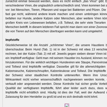
zunächst einmal bewusst werden, dass es nicht einfach „das Virus“ gibt. 
verschiedener Viren, die unglaublich unterschiedlich sind. Viren kommen bei 
vor: bei Menschen, Tieren, Pflanzen und sogar bei Bakterien und Pilzen. Die
fast gar nicht, während andere krank machen und einen umbringen können.
befallen nur Hunde, andere Katzen oder Menschen, aber weitere Viren kö
großen Kreis von Lebewesen befallen, z.B. Tollwut, die sehr viele Tierarte
Menschen ­betrifft. In diesem letzteren Fall spricht man dann von einer Zoonose,
die von Tieren auf den Menschen übertragen werden kann und umgekehrt.
Impfstoffe
Glücklicherweise ist die Anzahl „schlimmer Viren“, die unsere Haustiere b
überschaubar. Beim Hund (Tab. 1) ist in der Schweiz mit etwa 13 verschi
rechnen, bei der Katze (Tab. 2) mit elf. Jeweils gegen ­sieben dieser Viren ist 
ein Impfstoff verfügbar. Geht man mit ­seinem Haustier ins Ausland, können no
hinzukommen. Für die wirklich wichtigen Hundeviren wie Staupe, Parvo­viros
und Tollwut sind Impfstoffe verfügbar. Dasselbe gilt für die allerwichtigste
Katzenseuche, Katzenschnupfen, Katzenleukose und Tollwut. Die Impfstoffe f
der Schweiz einer staatlichen Kontrolle unterworfen. Wenn ihre Unsc
Wirksamkeit nicht vorher wissenschaftlich nachgewiesen werden konnte, d
verkauft oder angewendet werden. Diese Kontrolle hat sicher große Vortei
Qualität der verfügbaren Impfstoffe, führt aber leider auch ­dazu, dass 
Impfstoffe nicht erhältlich sind. Häufig ist dies der Fall, weil der Aufwand d
Zulassung für den Hersteller zu groß ist und es sich deshalb nicht lohnt.