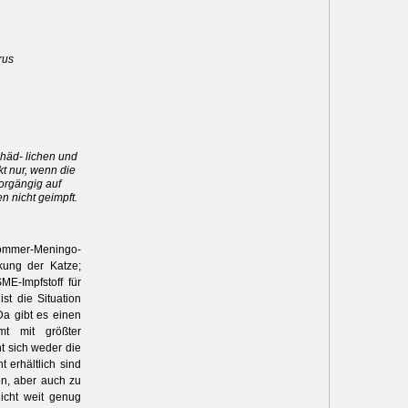
rus
chäd- lichen und
kt nur, wenn die
vorgängig auf
n nicht geimpft.
ommer-­Meningo-
kung der Katze;
ME-Impfstoff für
st die Situation
Da gibt es einen
t mit größter
nt sich weder die
 erhältlich sind
en, aber auch zu
icht weit genug