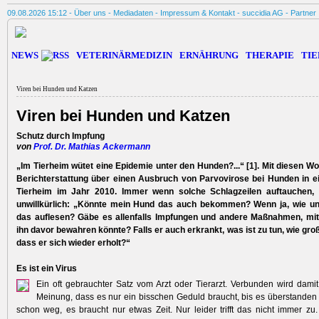
09.08.2026 15:12 -
Über uns
-
Mediadaten
-
Impressum & Kontakt
-
succidia AG
-
Partner
NEWS
VETERINÄRMEDIZIN
ERNÄHRUNG
THERAPIE
TIE
Viren bei Hunden und Katzen
Viren bei Hunden und Katzen
Schutz durch Impfung
von
Prof. Dr. Mathias Ackermann
„Im Tierheim wütet eine Epidemie unter den Hunden?...“ [1]. Mit diesen Wo
Berichterstattung über einen Ausbruch von Parvovirose bei Hunden in 
Tierheim im Jahr 2010. Immer wenn solche Schlagzeilen auftauchen, 
unwillkürlich: „Könnte mein Hund das auch bekommen? Wenn ja, wie u
das auflesen? Gäbe es allenfalls Impfungen und andere Maßnahmen, mit 
ihn davor bewahren könnte? Falls er auch erkrankt, was ist zu tun, wie groß
dass er sich wieder erholt?“
Es ist ein Virus
Ein oft gebrauchter Satz vom Arzt oder Tierarzt. Verbunden wird damit
Meinung, dass es nur ein bisschen ­Geduld braucht, bis es überstanden i
schon weg, es braucht nur ­etwas Zeit. Nur leider trifft das nicht immer z