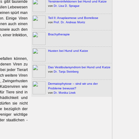
Es gibt tausende
Yersinieninfektionen bei Hund und Katze
von
Dr. Lisa D. Sprague
­allen Lebewesen
 einen spürt man
 ­Einige ­Viren
Teil II: Anaplasmose und Borreliose
von
Prof. Dr. Andreas Moritz
nnen auch einen
n sowie auch den
Brachytherapie
 einer Infektion,
Husten bei Hund und Katze
efallen ­können,
edenen Viren zu
Das Vestibularsyndrom bei Hund und Katze
bei jeder Tierart
von
Dr. Tanja Steinberg
ch weitere ­Viren
e, Zwingerhusten
Dermatophytose – sind wir uns der
n Katzenviren wie
Probleme bewusst?
ür Tiere sind in
von
Dr. Monika Linek
hädlichkeit und
ürfen sie nicht
le bezüglich der
weniger wichtige
er staat­lichen ­