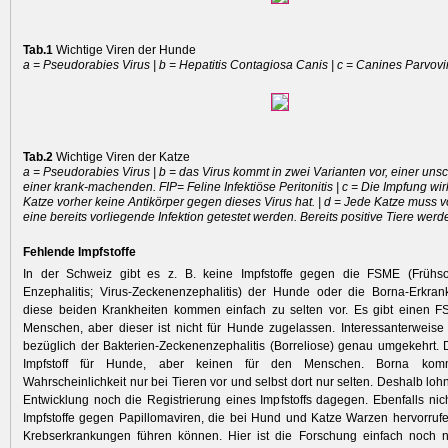
Tab.1
Wichtige Viren der Hunde
a = Pseudorabies Virus | b = Hepatitis Contagiosa Canis | c = Canines Parvovi
Tab.2
Wichtige Viren der Katze
a = Pseudorabies Virus | b = das Virus kommt in zwei Varianten vor, einer uns
einer krank-machenden. FIP= Feline Infektiöse Peritonitis | c = Die Impfung wir
Katze vorher keine Antikörper gegen dieses Virus hat. | d = Jede Katze muss 
eine bereits vorliegende Infektion getestet werden. Bereits positive Tiere werde
Fehlende Impfstoffe
In der Schweiz gibt es z. B. keine Impfstoffe gegen die FSME (Frühs
Enzephalitis; Virus-Zeckenenzephalitis) der Hunde oder die Borna-Erkran
diese beiden Krankheiten kommen einfach zu selten vor. Es gibt einen FS
Menschen, aber dieser ist nicht für Hunde zugelassen. Interessanterweise i
bezüglich der Bakterien-Zeckenenzephalitis (Borreliose) genau umgekehrt. 
Impfstoff für Hunde, aber keinen für den Menschen. Borna komm
Wahrscheinlichkeit nur bei Tieren vor und selbst dort nur selten. Deshalb loh
Entwicklung noch die Registrierung eines Impfstoffs dagegen. Ebenfalls nicht
Impfstoffe gegen Papillomaviren, die bei Hund und Katze Warzen hervor­ruf
Krebserkrankungen führen können. Hier ist die Forschung einfach noch n