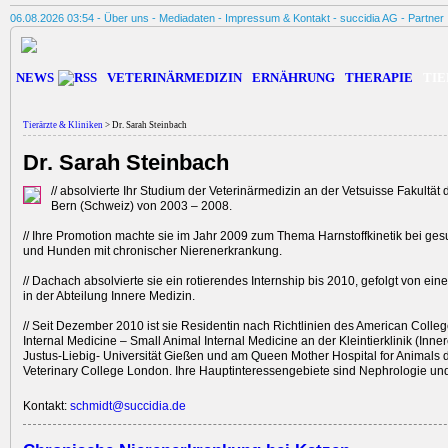
06.08.2026 03:54 -
Über uns
-
Mediadaten
-
Impressum & Kontakt
-
succidia AG
-
Partner
NEWS
VETERINÄRMEDIZIN
ERNÄHRUNG
THERAPIE
TIE
Tierärzte & Kliniken
> Dr. Sarah Steinbach
Dr. Sarah Steinbach
// absolvierte Ihr Studium der Veterinärmedizin an der Vetsuisse Fakultät d
Bern (Schweiz) von 2003 – 2008.
// Ihre Promotion machte sie im Jahr 2009 zum Thema Harnstoffkinetik bei g
und Hunden mit chronischer Nierenerkrankung.
// Dachach absolvierte sie ein rotierendes Internship bis 2010, gefolgt von eine
in der Abteilung Innere Medizin.
// Seit Dezember 2010 ist sie Residentin nach Richtlinien des American Colleg
Internal Medicine – Small Animal Internal Medicine an der Kleintierklinik (Inne
Justus-Liebig- Universität Gießen und am Queen Mother Hospital for Animals 
Veterinary College London. Ihre Hauptinteressengebiete sind Nephrologie und
Kontakt:
schmidt@succidia.de