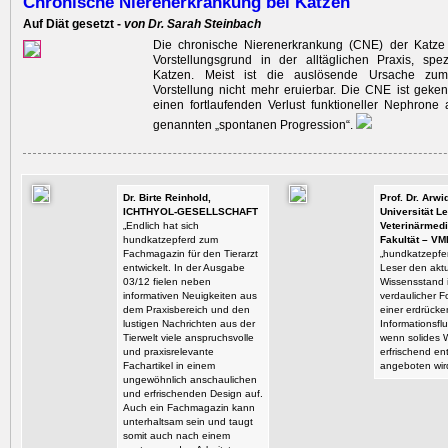
Chronische Nierenerkrankung bei Katzen
Auf Diät gesetzt -
von Dr. Sarah Steinbach
Die chronische Nierenerkrankung (CNE) der Katze i
Vorstellungsgrund in der alltäglichen Praxis, spez
Katzen. Meist ist die auslösende Ursache zum
Vorstellung nicht mehr eruierbar. Die CNE ist geke
einen fortlaufenden Verlust funktioneller Nephrone
genannten „spontanen Progression“.
Dr. Birte Reinhold,
Prof. Dr. Arw
ICHTHYOL-GESELLSCHAFT
Universität Le
„Endlich hat sich
Veterinärmedi
hundkatzepferd zum
Fakultät – VM
Fachmagazin für den Tierarzt
„hundkatzepfer
entwickelt. In der Ausgabe
Leser den aktu
03/12 fielen neben
Wissensstand i
informativen Neuigkeiten aus
verdaulicher F
dem Praxisbereich und den
einer erdrück
lustigen Nachrichten aus der
Informationsflu
Tierwelt viele anspruchsvolle
wenn solides 
und praxisrelevante
erfrischend en
Fachartikel in einem
angeboten wir
ungewöhnlich anschaulichen
und erfrischenden Design auf.
Auch ein Fachmagazin kann
unterhaltsam sein und taugt
somit auch nach einem