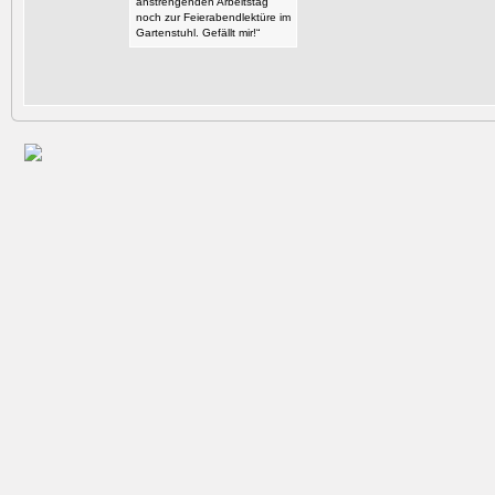
anstrengenden Arbeitstag
noch zur Feierabendlektüre im
Gartenstuhl. Gefällt mir!“