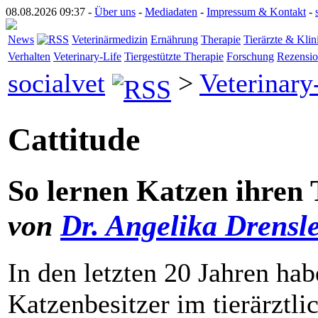
08.08.2026 09:37 -
Über uns
-
Mediadaten
-
Impressum & Kontakt
-
News
Veterinärmedizin
Ernährung
Therapie
Tierärzte & Klin
Verhalten
Veterinary-Life
Tiergestützte Therapie
Forschung
Rezensi
socialvet
>
Veterinary
Cattitude
So lernen Katzen ihren 
von
Dr. Angelika Drensl
In den letzten 20 Jahren ha
Katzenbesitzer im tierärztlic