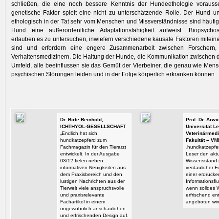
schließen, die eine noch bessere Kenntnis der Hundeethologie vorauss
genetische Faktor spielt eine nicht zu unterschätzende Rolle. Der Hund un
ethologisch in der Tat sehr vom Menschen und Missverständnisse sind häufi
Hund eine außerordentliche Adaptationsfähigkeit aufweist. Biopsycho
erlauben es zu untersuchen, inwiefern verschiedene kausale Faktoren mitei
sind und erfordern eine ­engere Zusammenarbeit zwischen Forschern,
Verhaltensmedizinern. Die Haltung der Hunde, die Kommunikation zwischen 
Umfeld, alle beeinflussen sie das Gemüt der Vierbeiner, die genau wie Men
psychischen Störungen leiden und in der Folge körperlich erkranken können.
Dr. Birte Reinhold,
Prof. Dr. Arw
ICHTHYOL-GESELLSCHAFT
Universität Le
„Endlich hat sich
Veterinärmedi
hundkatzepferd zum
Fakultät – VM
Fachmagazin für den Tierarzt
„hundkatzepfer
entwickelt. In der Ausgabe
Leser den aktu
03/12 fielen neben
Wissensstand i
informativen Neuigkeiten aus
verdaulicher F
dem Praxisbereich und den
einer erdrück
lustigen Nachrichten aus der
Informationsflu
Tierwelt viele anspruchsvolle
wenn solides 
und praxisrelevante
erfrischend en
Fachartikel in einem
angeboten wir
ungewöhnlich anschaulichen
und erfrischenden Design auf.