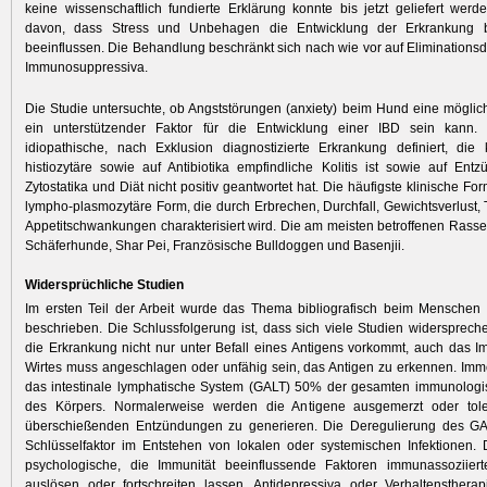
keine wissenschaftlich fundierte Erklärung konnte bis jetzt geliefert we
davon, dass Stress und Unbehagen die Entwicklung der Erkrankung
beeinflussen. Die Behandlung beschränkt sich nach wie vor auf Elimina­tionsd
Immunosuppressiva.
Die Studie untersuchte, ob Angststörungen (anxiety) beim Hund eine mögli
ein unterstützender Faktor für die Entwicklung einer IBD sein kann
idiopathische, nach Exklusion diagnostizierte Erkrankung definiert, die 
histiozytäre sowie auf Antibiotika empfindliche Kolitis ist sowie auf En
Zytostatika und Diät nicht positiv geantwortet hat. Die häufigste klinische For
lympho-plasmozytäre Form, die durch Erbrechen, Durchfall, Gewichtsverlust
Appetitschwankungen charakterisiert wird. Die am meisten betroffenen Rass
Schäferhunde, Shar Pei, Französische Bulldoggen und Basenjii.
Widersprüchliche Studien
Im ersten Teil der Arbeit wurde das Thema bibliografisch beim Mensche
beschrieben. Die Schlussfolgerung ist, dass sich viele Studien widersprechen
die Erkrankung nicht nur unter Befall eines Antigens vorkommt, auch das
Wirtes muss angeschlagen oder unfähig sein, das Antigen zu erkennen. Im
das intestinale lymphatische System (GALT) 50% der gesamten immunologi
des Körpers. Normalerweise werden die Antigene ausgemerzt oder tole
überschießenden Entzündungen zu generieren. Die Deregulierung des GAL
Schlüsselfaktor im Entstehen von lokalen oder systemischen Infektionen.
psychologische, die Immunität beeinflussende Faktoren immun­assoziier
auslösen oder fortschreiten lassen. Antidepressiva oder Verhaltensthera