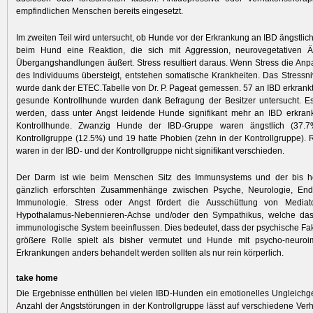
empfindlichen Menschen bereits eingesetzt.
Im zweiten Teil wird untersucht, ob Hunde vor der Erkrankung an IBD ängstlich
beim Hund eine Reaktion, die sich mit Aggression, neurovegetativen
Übergangshandlungen äußert. Stress resultiert daraus. Wenn Stress die Anp
des Individuums übersteigt, entstehen somatische Krankheiten. Das Stress
wurde dank der ETEC.Tabelle von Dr. P. Pageat gemessen. 57 an IBD erkran
gesunde Kontrollhunde wurden dank Befragung der Besitzer untersucht. Es
werden, dass unter Angst leidende Hunde signifikant mehr an IBD erkran
Kontrollhunde. Zwanzig Hunde der IBD-Gruppe waren ängstlich (37.7%
Kontrollgruppe (12.5%) und 19 hatte Phobien (zehn in der Kontrollgruppe). 
waren in der IBD- und der Kontrollgruppe nicht signifikant verschieden.
Der Darm ist wie beim Menschen Sitz des Immunsystems und der bis h
gänzlich erforschten Zusammen­hänge zwischen Psyche, Neurologie, Endo
Immunologie. Stress oder Angst fördert die Ausschüttung von Mediat
Hypothalamus-Neben­nieren-Achse und/oder den Sympathikus, welche da
immunologische System beeinflussen. Dies be­deutet, dass der psychische Fak
größere Rolle spielt als bisher vermutet und Hunde mit psycho-neuro
Erkrankungen anders behandelt werden sollten als nur rein körperlich.
take home
Die Ergebnisse enthüllen bei vielen IBD-Hunden ein emotionelles Ungleichg
Anzahl der Angststörungen in der Kontrollgruppe lässt auf verschiedene Ver