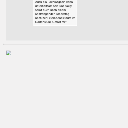
Auch ein Fachmagazin kann
unterhaltsam sein und taugt
somit auch nach einem
anstrengenden Arbeitstag
noch zur Feierabendlektüre im
Gartenstuhl. Gefällt mir!“