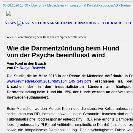
08.08.2026 15:50 -
Über uns
-
Mediadaten
-
Impressum & Kontakt
-
succidia AG
-
Partner
NEWS
VETERINÄRMEDIZIN
ERNÄHRUNG
THERAPIE
TIE
Wie die Darmentzündung beim Hund von der Psyche beeinflusst wird
Wie die Darmentzündung beim Hund
von der Psyche beeinflusst wird
Vom Kopf in den Bauch
von
Dr. Dunya Reiwald
Die Studie, die im März 2013 in der Revue de Médecine Vétérinaire in Fr
www.revmed
vet.com/
2013/
RMV164_145
_149.pdf
) erschienen ist, de
Ursachen der in den industrialisierten Ländern am häufigsten
Darmentzündung beim Hund hin. 15% der Hunde werden an der Vetsuiss
ihretwegen euthanasiert.
Beim Menschen werden Morbus Krohn und die ulzerative Kolitis unterschi
spricht man von IBD, intestinal bowel disease. Genannte Ursachen sind erhö
Futterinhaltsstoffe (food responsiv enteropathy FRE), eine erhöhte Darmperme
loosing enteropathy PLE), auf Antibiotika empfindliche Diarrhö (antibiotic re
sowie die idiopathische Darmentzündung. Der psychologische Faktor wir