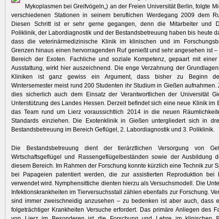
Mykoplasmen bei Greifvögeln„) an der Freien Universität Berlin, folgte M
verschiedenen Stationen in seinem beruflichen Werdegang 2009 dem R
Diesen Schritt ist er sehr gerne gegangen, denn die Mitarbeiter und 
Poliklinik, der Labordiagnostik und der Bestandsbetreuung haben bis heute d
dass die veterinärmedizinische Klinik im klinischen und im Forschungsb
Grenzen hinaus einen hervorragenden Ruf genießt und sehr angesehen ist – 
Bereich der Exoten. Fachliche und soziale Kompetenz, gepaart mit eine
Ausstattung, wirkt hier auszeichnend. Die enge Verzahnung der Grundlageni
Kliniken ist ganz gewiss ein Argument, dass bisher zu Beginn d
Wintersemester meist rund 200 Studenten ihr Studium in Gießen aufnahmen. 
dies sicherlich auch dem Einsatz der Verantwortlichen der Universität G
Unterstützung des Landes Hessen. Derzeit befindet sich eine neue Klinik im
das Team rund um Lierz voraussichtlich 2014 in die neuen Räumlichkeit
Standards einziehen. Die Exotenklinik in Gießen untergliedert sich in dr
Bestandsbetreuung im Bereich Geflügel, 2. Labordiagnostik und 3. Poliklinik.
Die Bestandsbetreuung dient der tierärztlichen Versorgung von Gefl
Wirtschaftsgeflügel und Rassengeflügelbeständen sowie der Ausbildung d
diesem Bereich. Im Rahmen der Forschung konnte kürzlich eine Technik zu
bei Papageien patentiert werden, die zur assistierten Reproduktion bei 
verwendet wird. Nymphensittiche dienten hierzu als Versuchsmodell. Die Un
Infektionskrankheiten im Tierversuchsstall zählen ebenfalls zur Forschung. V
sind immer zweischneidig anzusehen – zu bedenken ist aber auch, dass 
folgeträchtiger Krankheiten Versuche erfordert. Das primäre Anliegen des 
von Lierz im Besonderen ist die Forschung und Lehre im klinischen 