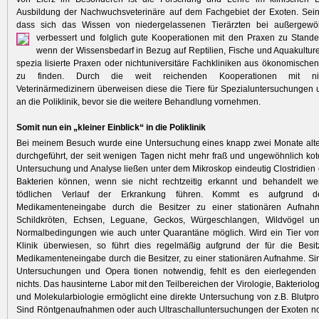
Ausbildung der Nachwuchsveterinäre auf dem Fachgebiet der Exoten. Sein
dass sich das Wissen von niedergelassenen Tierärzten bei außergewö
verbessert und folglich gute Kooperationen mit den Praxen zu Stan
wenn der Wissensbedarf in Bezug auf Reptilien, Fische und Aquakultur
spezia lisierte Praxen oder nichtuniversitäre Fachkliniken aus ökonomische
zu finden. Durch die weit reichenden Kooperationen mit nie
Veterinärmedizinern überweisen diese die Tiere für Spezialuntersuchungen
an die Poliklinik, bevor sie die weitere Behandlung vornehmen.
Somit nun ein „kleiner Einblick“ in die Poliklinik
Bei meinem Besuch wurde eine Untersuchung eines knapp zwei Monate alt
durchgeführt, der seit wenigen Tagen nicht mehr fraß und ungewöhnlich kote
Untersuchung und Analyse ließen unter dem Mikroskop eindeutig Clostridien
Bakterien können, wenn sie nicht rechtzeitig erkannt und behandelt w
tödlichen Verlauf der Erkrankung führen. Kommt es aufgrund de
Medikamenteneingabe durch die Besitzer zu einer stationären Aufnahm
Schildkröten, Echsen, Leguane, Geckos, Würgeschlangen, Wildvögel u
Normalbedingungen wie auch unter Quarantäne möglich. Wird ein Tier vom 
Klinik überwiesen, so führt dies regelmäßig aufgrund der für die Besit
Medikamenteneingabe durch die Besitzer, zu einer stationären Aufnahme. S
Untersuchungen und Opera tionen notwendig, fehlt es den eierlegenden 
nichts. Das hausinterne Labor mit den Teilbereichen der Virologie, Bakteriolog
und Molekularbiologie ermöglicht eine direkte Untersuchung von z.B. Blutpro
Sind Röntgenaufnahmen oder auch Ultraschalluntersuchungen der Exoten no