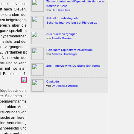
Tiermedizinisches Hilfsprojekt für Hunde und
ichael Lierz nach
Katzen in Chile
uf nach Gießen.
von
Dr. Ellen Stähr
Doktoranden der
Aktuell: Bundestag lehnt
azu beigetragen,
Schenkelbrandverbot bei Pferden ab
ereich über die
ganz speziell im
Aus purem Vergnügen
r hypermodernen
von
Annette Brenken
nstitute und der
er vergangenen
Palatinam Equestrem Palaestram
Zu verdanken ist
von
Andreas Hausberger
ießen sowie der
 Bau und so kann
Zoo - Interview mit Dr. Nicole Schauerte
en mit höchsten
ei Bereiche – 1.
Cattitude
von
Dr. Angelika Drensler
ügelbeständen,
er Studenten in
r Spermaentnahme
bedrohten Arten
tersuchungen von
ersuche an Tieren
eine Vermeidung
Fachbereichs und
Bereich und die