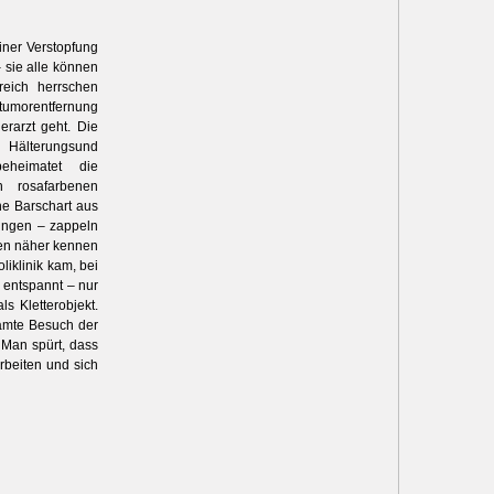
iner Verstopfung
 sie alle können
reich herrschen
tumorentfernung
erarzt geht. Die
 Hälterungsund
beheimatet die
 rosafarbenen
ne Barschart aus
hungen – zappeln
hen näher kennen
liklinik kam, bei
z entspannt – nur
s Kletterobjekt.
samte Besuch der
 Man spürt, dass
rbeiten und sich