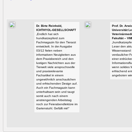
Dr. Birte Reinhold,
Prof. Dr. Arw
ICHTHYOL-GESELLSCHAFT
Universität Le
„Endlich hat sich
Veterinärmedi
hundkatzepferd zum
Fakultät – VM
Fachmagazin für den Tierarzt
„hundkatzepfer
entwickelt. In der Ausgabe
Leser den aktu
03/12 fielen neben
Wissensstand i
informativen Neuigkeiten aus
verdaulicher F
dem Praxisbereich und den
einer erdrück
lustigen Nachrichten aus der
Informationsflu
Tierwelt viele anspruchsvolle
wenn solides 
und praxisrelevante
erfrischend en
Fachartikel in einem
angeboten wir
ungewöhnlich anschaulichen
und erfrischenden Design auf.
Auch ein Fachmagazin kann
unterhaltsam sein und taugt
somit auch nach einem
anstrengenden Arbeitstag
noch zur Feierabendlektüre im
Gartenstuhl. Gefällt mir!“