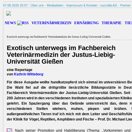
07.08.2026 20:57 -
Über uns
-
Mediadaten
-
Impressum & Kontakt
-
succidia AG
-
Partner
NEWS
VETERINÄRMEDIZIN
ERNÄHRUNG
THERAPIE
TIE
Exotisch unterwegs im Fachbereich Veterinärmedizin der Justus-Liebig-Universität Gießen
Exotisch unterwegs im Fachbereich
Veterinärmedizin der Justus-Liebig-
Universität Gießen
eine Reportage
von
Kathrin Witteborg
Für diese Ausgabe wollte hundkatzepferd sich einmal im universitären B
Die Wahl fiel auf die drittgrößte tierärztliche Bildungsstätte in De
Fachbereich Veterinärmedizin der Justus-Liebig-Universität Gießen. Seit
200 Jahren wird in den verschiedenen Instituten und spezialisierten Klinik
gelehrt. Ein Spaziergang über das Gelände unterstreicht das, denn 
verschiedenen Stellen wiehern, muhen, piepen und krähen.
außergewöhnlichen Tieren traf ich mich mit dem Leiter und Geschäftsfüh
der Klinik für Vögel, Reptilien, Amphibien und Fische – Prof. Dr. Michael Lie
Nach seiner Promotion und Habilitierung (Thema: „Vorkommen und