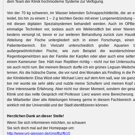
dem Team der Klinik hochmoderne Systeme zur Verfügung.
Von der 70 kg schweren, im Wasser lebenden Schnappschildkröte, die an e
leidet, bis hin zu einem 1 – 2 g leichten Gecko mit einer Lungenentzündung –
mit diesen digitalen Spezialsystemen behandelt werden. Auch im OPBe
einmalige Techniken vor, sodass auch ein Wellensittich bei einer Nieren
bestens versorgt ist, bevor er zur weiteren Behandlung zurück zum Hausti
Abteilung der Fische untergliedert sich in einen Forschungs, einen
Patientenbereich. Ein Vielzahl unterschiedlich großer Aquarien 
außergewöhnlichsten Fische, wie zum Beispiel die wunderschönen
Regenbogenelritzen aus der Familie der Karpfen oder aber auch eine selte
einem Kameruner See. Hält man Reptilien richtig – nicht nur bei Untersuc
sie auch nicht rum. Bei meinem Besuch durfte ich ein grünes Leguan-Weibc
lernen. Als die hübsche Dame, die vor rund drei Monaten als Findling in die Po
der Klinikleiterin Elisa Wüst oder Michael Lierz auf dem Arm saß, war sie gan
bei mir wurde sie sehr aktiv und nutzte meine Schultern und meinen Kopf al
Eine interessante Erfahrung. Aber nicht nur dieser Moment, sondern der ge
Klinik und das nette Gespräch mit Professor Lierz waren eine Bereicherung.
die Mitarbeiter über alle Abteilungen hinweg gerne in diesem Fachbereich a
wirklich mit der Universität und der Stadt identifizieren können.
Herzlichen Dank an dieser Stelle!
Wenn Sie sich informieren möchten, so schauen
Sie sich doch mal auf der Homepage um:
http:/
/
www.uni-gi
essen.de/
cms/
fbz/
fb10