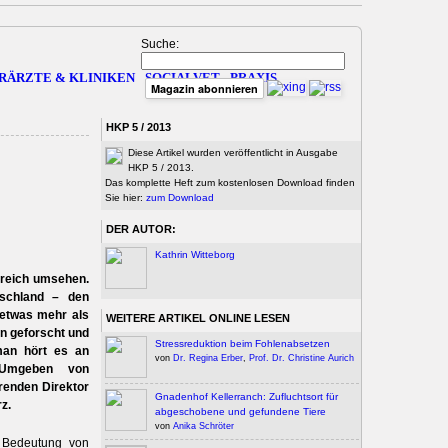
Suche:
RÄRZTE & KLINIKEN
SOCIALVET
PRAXIS
Magazin abonnieren
HKP 5 / 2013
Diese Artikel wurden veröffentlicht in Ausgabe
HKP 5 / 2013.
Das komplette Heft zum kostenlosen Download finden
Sie hier:
zum Download
DER AUTOR:
Kathrin Witteborg
ereich umsehen.
utschland – den
 etwas mehr als
WEITERE ARTIKEL ONLINE LESEN
en geforscht und
Stressreduktion beim Fohlenabsetzen
man hört es an
von
Dr. Regina Erber
,
Prof. Dr. Christine Aurich
 Umgeben von
renden Direktor
Gnadenhof Kellerranch: Zufluchtsort für
rz.
abgeschobene und gefundene Tiere
von
Anika Schröter
 Bedeutung von