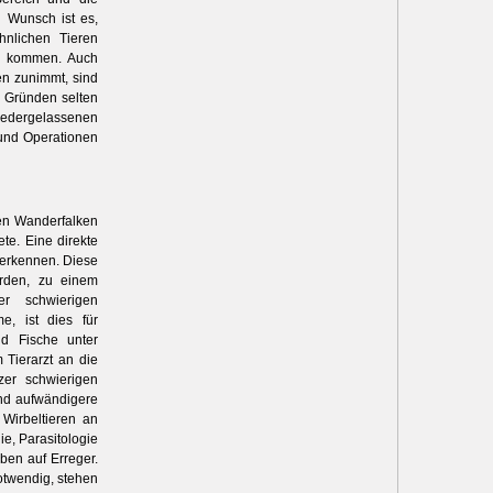
 Wunsch ist es,
hnlichen Tieren
de kommen.
Auch
en zunimmt, sind
n Gründen selten
dergelassenen
 und Operationen
en Wanderfalken
te. Eine direkte
 erkennen. Diese
erden, zu einem
r schwierigen
e, ist dies für
nd Fische unter
Tierarzt an die
zer schwierigen
ind aufwändigere
Wirbeltieren an
ie, Parasitologie
ben auf Erreger.
twendig, stehen