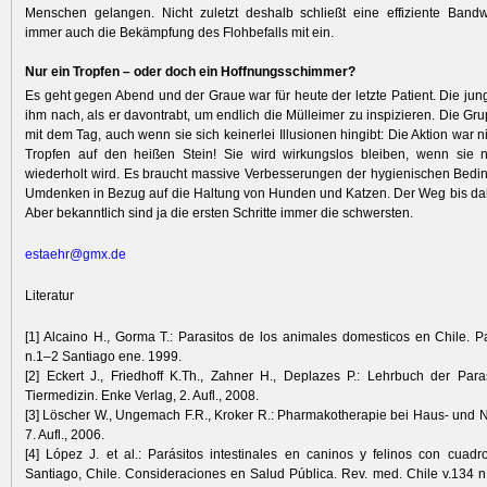
Menschen gelangen. Nicht zuletzt deshalb schließt eine effiziente Ban
immer auch die Bekämpfung des Flohbefalls mit ein.
Nur ein Tropfen – oder doch ein Hoffnungsschimmer?
Es geht gegen Abend und der Graue war für heute der letzte Patient. Die ju
ihm nach, als er davontrabt, um endlich die Mülleimer zu inspizieren. Die Gru
mit dem Tag, auch wenn sie sich keinerlei Illusionen hingibt: Die Aktion war n
Tropfen auf den heißen Stein! Sie wird wirkungslos bleiben, wenn sie n
wiederholt wird. Es braucht massive Verbesserungen der hygienischen Bed
Umdenken in Bezug auf die Haltung von Hunden und Katzen. Der Weg bis dahi
Aber bekanntlich sind ja die ersten Schritte immer die schwersten.
estaehr@gmx.de
Literatur
[1] Alcaino H., Gorma T.: Parasitos de los animales domesticos en Chile. Par
n.1–2 Santiago ene. 1999.
[2] Eckert J., Friedhoff K.Th., Zahner H., Deplazes P.: Lehrbuch der Paras
Tiermedizin. Enke Verlag, 2. Aufl., 2008.
[3] Löscher W., Ungemach F.R., Kroker R.: Pharmakotherapie bei Haus- und Nu
7. Aufl., 2006.
[4] López J. et al.: Parásitos intestinales en caninos y felinos con cuadr
Santiago, Chile. Consideraciones en Salud Pública. Rev. med. Chile v.134 n.