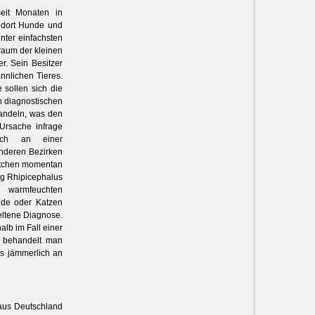
seit Monaten in
d dort Hunde und
nter einfachsten
aum der kleinen
r. Sein Besitzer
nnlichen Tieres.
 sollen sich die
n diagnostischen
handeln, was den
Ursache infrage
lich an einer
anderen Bezirken
dtchen momentan
ng Rhipicephalus
 warmfeuchten
nde oder Katzen
eltene Diagnose.
lb im Fall einer
t behandelt man
ls jämmerlich an
 aus Deutschland