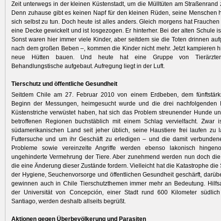
Zeit unterwegs in der kleinen Küstenstadt, um die Mülltüten am Straßenrand
Denn zuhause gibt es keinen Napf für den kleinen Rüden, seine Menschen 
sich selbst zu tun. Doch heute ist alles anders. Gleich morgens hat Frauchen 
eine Decke gewickelt und ist losgezogen. Er hinterher. Bei der alten Schule ist
Sonst waren hier immer viele Kinder, aber seitdem sie die Toten drinnen au
nach dem großen Beben –, kommen die Kinder nicht mehr. Jetzt kampieren hi
neue Hütten bauen. Und heute hat eine Gruppe von Tierärzten 
Behandlungstische aufgebaut. Aufregung liegt in der Luft.
Tierschutz und öffentliche Gesundheit
Seitdem Chile am 27. Februar 2010 von einem Erdbeben, dem fünftstärk
Beginn der Messungen, heimgesucht wurde und die drei nachfolgenden F
Küstenstriche verwüstet haben, hat sich das Problem streunender Hunde u
betroffenen Regionen buchstäblich mit einem Schlag vervielfacht. Zwar i
südamerikanischen Land seit jeher üblich, seine Haustiere frei laufen zu
Futtersuche und um ihr Geschäft zu erledigen – und die damit verbunden
Probleme sowie vereinzelte Angriffe werden ebenso lakonisch hinge
ungehinderte Vermehrung der Tiere. Aber zunehmend werden nun doch die 
die eine Änderung dieser Zustände fordern. Vielleicht hat die Katastrophe die
der Hygiene, Seuchenvorsorge und öffentlichen Gesundheit geschärft, darüb
gewinnen auch in Chile Tierschutzthemen immer mehr an Bedeutung. Hilfsa
der Universität von Concepción, einer Stadt rund 600 Kilometer südlich
Santiago, werden deshalb allseits begrüßt.
Aktionen gegen Überbevölkerung und Parasiten