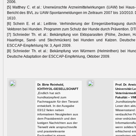
2006.
[5] Matthey C. et al.: Unerwünschte Arzneimittelwirkungen (UAW) bei Haus-
Bericht des BVL zu UAW-Spontanmeldungen im Zeitraum 2007 bis 10/2010. D
1610.
[6] Schein E. et al.: Leitlinie. Verhinderung der Erregerübertragung dur
Vektoren bei Hunden. Programm zum Schutz der Hunde durch Prävention. DTB
[7] Schnieder Th. et al.: Bekämpfung von Ektoparasiten (Flöhe, Zecken, H
Haarlinge, Sand- und Stechmücken) bei Hunden und Katzen. Deutsche 
ESCCAP-Empfehlung Nr. 3, April 2009.
[8] Schnieder Th. et al.: Bekämpfung von Würmern (Helminthen) bei Hun
Deutsche Adaptation der ESCCAP-Empfehlung, Oktober 2009.
Dr. Birte Reinhold,
Prof. Dr. Arw
ICHTHYOL-GESELLSCHAFT
Universität Le
„Endlich hat sich
Veterinärmedi
hundkatzepferd zum
Fakultät – VM
Fachmagazin für den Tierarzt
„hundkatzepfer
entwickelt. In der Ausgabe
Leser den aktu
03/12 fielen neben
Wissensstand i
informativen Neuigkeiten aus
verdaulicher F
dem Praxisbereich und den
einer erdrück
lustigen Nachrichten aus der
Informationsflu
Tierwelt viele anspruchsvolle
wenn solides 
und praxisrelevante
erfrischend en
Fachartikel in einem
angeboten wir