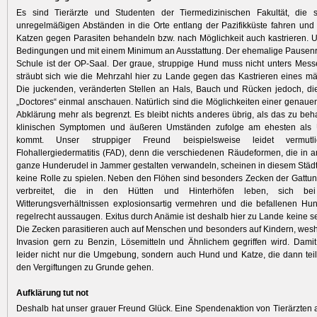
Es sind Tierärzte und Studenten der Tiermedizinischen Fakultät, die 
unregelmäßigen Abständen in die Orte entlang der Pazifikküste fahren un
Katzen gegen Parasiten behandeln bzw. nach Möglichkeit auch kastrieren. U
Bedingungen und mit einem Minimum an Ausstattung. Der ehemalige Pausenr
Schule ist der OP-Saal. Der graue, struppige Hund muss nicht unters Messe
sträubt sich wie die Mehrzahl hier zu Lande gegen das Kastrieren eines mä
Die juckenden, veränderten Stellen an Hals, Bauch und Rücken jedoch, die
„Doctores“ einmal anschauen. Natürlich sind die Möglichkeiten einer genaue
Abklärung mehr als begrenzt. Es bleibt nichts anderes übrig, als das zu be
klinischen Symptomen und äußeren Umständen zufolge am ehesten als 
kommt. Unser struppiger Freund beispielsweise leidet vermut
Flohallergiedermatitis (FAD), denn die verschiedenen Räudeformen, die in 
ganze Hunderudel in Jammer gestalten verwandeln, scheinen in diesem Stä
keine Rolle zu spielen. Neben den Flöhen sind besonders Zecken der Gattu
verbreitet, die in den Hütten und Hinterhöfen leben, sich bei
Witterungsverhältnissen explosionsartig vermehren und die befallenen Hu
regelrecht aussaugen. Exitus durch Anämie ist deshalb hier zu Lande keine s
Die Zecken parasitieren auch auf Menschen und besonders auf Kindern, wesha
Invasion gern zu Benzin, Lösemitteln und Ähnlichem gegriffen wird. Dami
leider nicht nur die Umgebung, sondern auch Hund und Katze, die dann tei
den Vergiftungen zu Grunde gehen.
Aufklärung tut not
Deshalb hat unser grauer Freund Glück. Eine Spendenaktion von Tierärzten