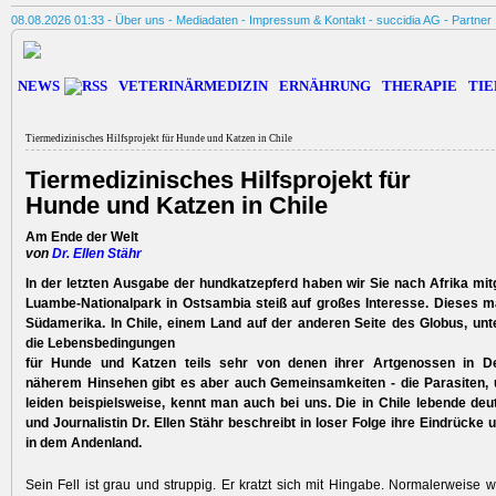
08.08.2026 01:33 -
Über uns
-
Mediadaten
-
Impressum & Kontakt
-
succidia AG
-
Partner
NEWS
VETERINÄRMEDIZIN
ERNÄHRUNG
THERAPIE
TIE
Tiermedizinisches Hilfsprojekt für Hunde und Katzen in Chile
Tiermedizinisches Hilfsprojekt für
Hunde und Katzen in Chile
Am Ende der Welt
von
Dr. Ellen Stähr
In der letzten Ausgabe der hundkatzepferd haben wir Sie nach Afrika m
Luambe-Nationalpark in Ostsambia steiß auf großes Interesse. Dieses m
Südamerika. In Chile, einem Land auf der anderen Seite des Globus, unt
die Lebensbedingungen
für Hunde und Katzen teils sehr von denen ihrer Artgenossen in De
näherem Hinsehen gibt es aber auch Gemeinsamkeiten - die Parasiten, 
leiden beispielsweise, kennt man auch bei uns. Die in Chile lebende deu
und Journalistin Dr. Ellen Stähr beschreibt in loser Folge ihre Eindrücke
in dem Andenland.
Sein Fell ist grau und struppig. Er kratzt sich mit Hingabe. Normalerweise 