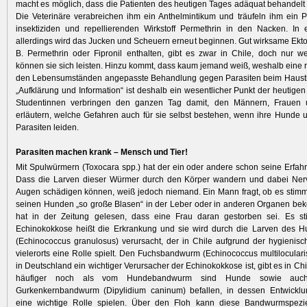
macht es möglich, dass die Patienten des heutigen Tages adäquat behandel
Die Veterinäre verabreichen ihm ein Anthelmintikum und träufeln ihm ein 
insektiziden und repellierenden Wirkstoff Permethrin in den Nacken. In
allerdings wird das Jucken und Scheuern erneut beginnen. Gut wirksame Ektopa
B. Permethrin oder Fipronil enthalten, gibt es zwar in Chile, doch nur 
können sie sich leisten. Hinzu kommt, dass kaum jemand weiß, weshalb eine
den Lebensumständen angepasste Behandlung gegen Parasiten beim Haustier
„Aufklärung und Information“ ist deshalb ein wesentlicher Punkt der heutigen
Studentinnen verbringen den ganzen Tag damit, den Männern, Frauen 
erläutern, welche Gefahren auch für sie selbst bestehen, wenn ihre Hunde 
Parasiten leiden.
Parasiten machen krank – Mensch und Tier!
Mit Spulwürmern (Toxocara spp.) hat der ein oder andere schon seine Erfa
Dass die Larven dieser Würmer durch den Körper wandern und dabei Ner
Augen schädigen können, weiß jedoch niemand. Ein Mann fragt, ob es stim
seinen Hunden „so große Blasen“ in der Leber oder in anderen Organen be
hat in der Zeitung gelesen, dass eine Frau daran gestorben sei. Es stim
Echinokokkose heißt die Erkrankung und sie wird durch die Larven des
(Echinococcus granulosus) verursacht, der in Chile aufgrund der hygienisc
vielerorts eine Rolle spielt. Den Fuchsbandwurm (Echinococcus multiloculari
in Deutschland ein wichtiger Verursacher der Echinokokkose ist, gibt es in Chi
häufiger noch als vom Hundebandwurm sind Hunde sowie auc
Gurkenkernbandwurm (Dipylidium caninum) befallen, in dessen Entwicklu
eine wichtige Rolle spielen. Über den Floh kann diese Bandwurmspez