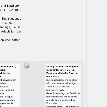
 und Nutztieren.
TBl. 12/2010 S.
ch Blut saugende
l. 9/2007.
aarlinge, Läuse,
Adaptation der
den und Katzen.
id Daugschies,
Dr. Anja Stahn ( Leitung der
ipzig,
Geschäftseinheit VET in
zinische
Europa und Middle East bei
F
der Alere )
d serviert dem
Die hundkatzepferd begleitet
ellen
mich nun schon seit einigen
n leicht
Jahren. Nach wie vor
orm. In Zeiten
begeistern mich
enden
die Aufmachung, der fachliche
t tut es gut,
und informative Inhalt sowie
Wissen auch in
und die beeindruckenden
tspannter Art
Fotos des
d.“
Fachmagazins. Ganz deutlich