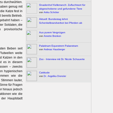
 zu durchwühlen.
Gnadenhof Kellerranch: Zufluchtsort für
haben genug mit
abgeschobene und gefundene Tiere
die Katze fest in
von
Anika Schröter
 bereits Betrieb.
Aktuell: Bundestag lehnt
fgebahrt haben –
Schenkelbrandverbot bei Pferden ab
er Soldaten, die
provisorische
Aus purem Vergnügen
von
Annette Brenken
Palatinam Equestrem Palaestram
sten Beben seit
von
Andreas Hausberger
lutwellen weite
nd Katzen in den
Zoo - Interview mit Dr. Nicole Schauerte
st es in diesem
 lassen – zwecks
en hygienischen
Cattitude
nommen wie die
von
Dr. Angelika Drensler
Stimmen lauter,
 Sinne für Fragen
er hinaus jedoch
ktionen wie die
 der Hauptstadt