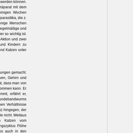
t werden können.
Präparat mit dem
 einigen Wochen
rasitika, die z.
wenige Menschen
 regelmäßige und
 so wichtig ist.
 Aktion und zwei
und Kindern zu
und Katzen unter
hrungen gemacht.
ven, Gehirn und
mt, dass man von
kommen kann. Er
mt, erfährt er,
 Hundebandwurms
hen Verhältnisse
s) hingegen, der
le nicht. Weitaus
h Katzen vom
ngszyklus Flöhe
ies auch in den