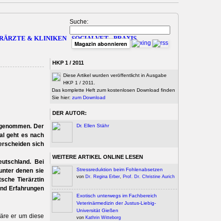
Suche:
RÄRZTE & KLINIKEN
SOCIALVET
PRAXIS
Magazin abonnieren
HKP 1 / 2011
Diese Artikel wurden veröffentlicht in Ausgabe
HKP 1 / 2011.
Das komplette Heft zum kostenlosen Download finden
Sie hier:
zum Download
DER AUTOR:
itgenommen. Der
Dr. Ellen Stähr
al geht es nach
erscheiden sich
WEITERE ARTIKEL ONLINE LESEN
utschland. Bei
Stressreduktion beim Fohlenabsetzen
unter denen sie
von
Dr. Regina Erber
,
Prof. Dr. Christine Aurich
tsche Tierärztin
 und Erfahrungen
Exotisch unterwegs im Fachbereich
Veterinärmedizin der Justus-Liebig-
Universität Gießen
wäre er um diese
von
Kathrin Witteborg