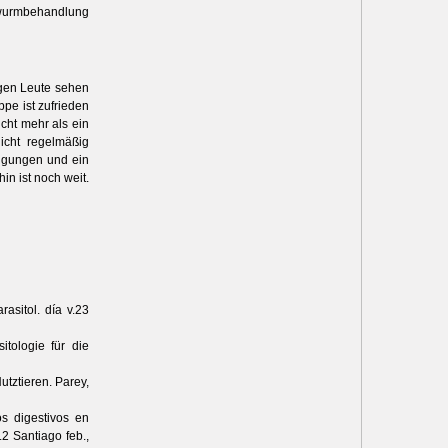
dwurmbehandlung
ngen Leute sehen
ppe ist zufrieden
icht mehr als ein
icht regelmäßig
ingungen und ein
n ist noch weit.
asitol. día v.23
itologie für die
tztieren. Parey,
os digestivos en
2 Santiago feb.,