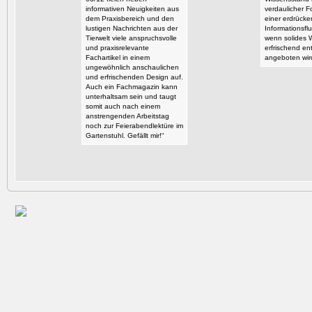
informativen Neuigkeiten aus
verdaulicher F
dem Praxisbereich und den
einer erdrück
lustigen Nachrichten aus der
Informationsflu
Tierwelt viele anspruchsvolle
wenn solides 
und praxisrelevante
erfrischend en
Fachartikel in einem
angeboten wir
ungewöhnlich anschaulichen
und erfrischenden Design auf.
Auch ein Fachmagazin kann
unterhaltsam sein und taugt
somit auch nach einem
anstrengenden Arbeitstag
noch zur Feierabendlektüre im
Gartenstuhl. Gefällt mir!“