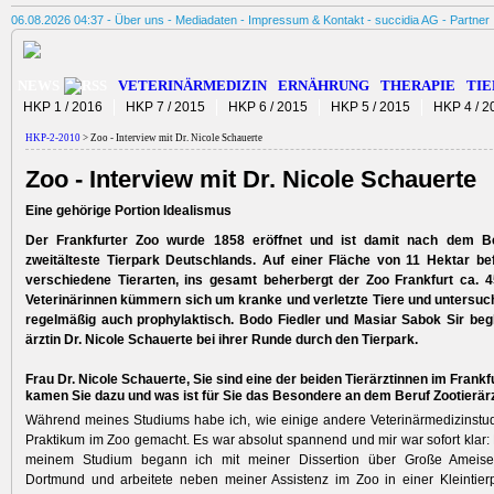
06.08.2026 04:37 -
Über uns
-
Mediadaten
-
Impressum & Kontakt
-
succidia AG
-
Partner
NEWS
VETERINÄRMEDIZIN
ERNÄHRUNG
THERAPIE
TIE
HKP 1 / 2016
HKP 7 / 2015
HKP 6 / 2015
HKP 5 / 2015
HKP 4 / 2
HKP-2-2010
> Zoo - Interview mit Dr. Nicole Schauerte
Zoo - Interview mit Dr. Nicole Schauerte
Eine gehörige Portion Idealismus
Der Frankfurter Zoo wurde 1858 eröffnet und ist damit nach dem Be
zweitälteste Tierpark Deutschlands. Auf einer Fläche von 11 Hektar be
verschiedene Tierarten, ins gesamt beherbergt der Zoo Frankfurt ca. 4
Veterinärinnen kümmern sich um kranke und verletzte Tiere und untersuch
regelmäßig auch prophylaktisch. Bodo Fiedler und Masiar Sabok Sir begle
ärztin Dr. Nicole Schauerte bei ihrer Runde durch den Tierpark.
Frau Dr. Nicole Schauerte, Sie sind eine der beiden Tierärztinnen im Frankf
kamen Sie dazu und was ist für Sie das Besondere an dem Beruf Zootierär
Während meines Studiums habe ich, wie einige andere Veterinärmedizinstu
Praktikum im Zoo gemacht. Es war absolut spannend und mir war sofort klar: 
meinem Studium begann ich mit meiner Dissertion über Große Ameis
Dortmund und arbeitete neben meiner Assistenz im Zoo in einer Kleintier