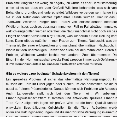
Probleme klingt mir ein wenig zu negativ, ich würde es eher Herausforderu
einen ist es so, dass wir zum Großteil Wildtiere behandeln, was sich von
Behandlung grundlegend unterscheidet. Wildtiere verbergen sehr lange ihre
sie in der Natur dann leichter Opfer ihrer Feinde würden. Hier ist das
Teamwork zwischen Pfleger und Tierarzt von entscheidender Bedeutu
Wildtieren ist es auch so, dass man immer von Fall zu Fall abwägen muss, w
wirklich eingegriffen werden oder heilt die Natur manchmal nicht doch am be
Eingriff bedeutet Stress und birgt Risiken, was wiederum für die Heilung kon
kann. Dann gibt es natürlich immer Fragen zum Thema Nachzucht, was ein
Thema ist. Bei einer erfolgreichen und manchmal übermäßigen Nachzucht fra
Wohin mit den überzähligen Tieren? Vor allem bei den männlichen Tieren er
Problem, Weibchen werden leichter von anderen Zoos übernommen. Dag
Eingriff in den Hormonhaushalt zwecks Kontrazeption immer auch Gefahren, wie
durch Hormonimplantate bei unseren Großkatzen erfahren mussten.
Gibt es weitere „zoo-bedingte“ Schwierigkeiten mit den Tieren?
Ein spezielles Problem ist sicher das übermäßige Nahrungsangebot. In 
müssen die Tiere ihr Futter jagen oder suchen, im Zoo bekommen sie die 
quasi auf einem Präsentierteller. Daraus können sich Probleme wie Adiposit
Auch Langeweile stellt sich bei den Tieren ein. Wir arbeiten a
Ernährungswissenschaftlern zusammen und entwickeln spezielle Ernährun
Tiere. Ganz allgemein legen wir großen Wert auf die hohe Qualität unser
entwickeln Beschäftigungsmöglichkeiten für die Tiere. Außerdem wer
optimierte Haltungsbedingungen und die medizinische Versorgung in einem Zo