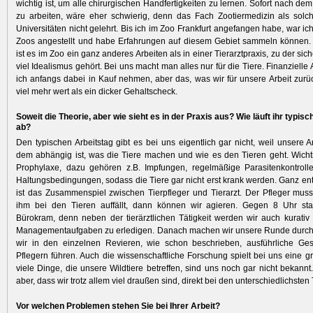
wichtig ist, um alle chirurgischen Handfertigkeiten zu lernen. Sofort nach d
zu arbeiten, wäre eher schwierig, denn das Fach Zootiermedizin als solc
Universitäten nicht gelehrt. Bis ich im Zoo Frankfurt angefangen habe, war ic
Zoos angestellt und habe Erfahrungen auf diesem Gebiet sammeln können.
ist es im Zoo ein ganz anderes Arbeiten als in einer Tierarztpraxis, zu der sic
viel Idealismus gehört. Bei uns macht man alles nur für die Tiere. Finanzielle
ich anfangs dabei in Kauf nehmen, aber das, was wir für unsere Arbeit zur
viel mehr wert als ein dicker Gehaltscheck.
Soweit die Theorie, aber wie sieht es in der Praxis aus? Wie läuft ihr typisc
ab?
Den typischen Arbeitstag gibt es bei uns eigentlich gar nicht, weil unsere A
dem abhängig ist, was die Tiere machen und wie es den Tieren geht. Wichtig
Prophylaxe, dazu gehören z.B. Impfungen, regelmäßige Parasitenkontroll
Haltungsbedingungen, sodass die Tiere gar nicht erst krank werden. Ganz en
ist das Zusammenspiel zwischen Tierpfleger und Tierarzt. Der Pfleger mus
ihm bei den Tieren auffällt, dann können wir agieren. Gegen 8 Uhr star
Bürokram, denn neben der tierärztlichen Tätigkeit werden wir auch kurativ
Managementaufgaben zu erledigen. Danach machen wir unsere Runde durch
wir in den einzelnen Revieren, wie schon beschrieben, ausführliche Ge
Pflegern führen. Auch die wissenschaftliche Forschung spielt bei uns eine g
viele Dinge, die unsere Wildtiere betreffen, sind uns noch gar nicht bekannt
aber, dass wir trotz allem viel draußen sind, direkt bei den unterschiedlichsten 
Vor welchen Problemen stehen Sie bei Ihrer Arbeit?