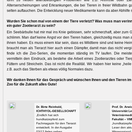
führt zu neuen altersbedingten Problemen wie z.B. Arthrose oder Za
Alterserscheinungen und Erkrankungen, die bei Tieren in freier Wildbahn ga
selten auftauchen. Die Entwicklung neuer Medikamente kann da aber Abhilfe s
Wurden Sie schon mal von einem der Tiere verletzt? Was muss man verinn
ein guter Zootierarzt zu sein?
Ein Seebärbulle hat mir mal ins Knie gebissen, sehr schmerzhaft, aber zum Gl
schlimm. Man darf keine Angst vor den Tieren haben, gleichzeitig muss man 
ihnen haben. Es muss einem klar sein, dass es Wildtiere sind und keine Heim
braucht man als Tierarzt hier auch einen Dämpfer, damit man das nicht vergis
finde ich die Zoo-Serien, die momentan ständig im TV laufen. Die meiste
vermitteln den Eindruck, als bestehe die Arbeit eines Zootierarztes oder Tie
Füttern und Streicheln. Das ist nicht die Realität. Wir haben hier keine „heile
z.B. auch das Sterben als etwas völlig Normales dazu.
Wir danken Ihnen für das Gespräch und wünschen Ihnen und den Tieren im
Zoo für die Zukunft alles Gute!
Dr. Birte Reinhold,
Prof. Dr. Arw
ICHTHYOL-GESELLSCHAFT
Universität Le
„Endlich hat sich
Veterinärmedi
hundkatzepferd zum
Fakultät – VM
Fachmagazin für den Tierarzt
„hundkatzepfer
entwickelt. In der Ausgabe
Leser den aktu
03/12 fielen neben
Wissensstand i