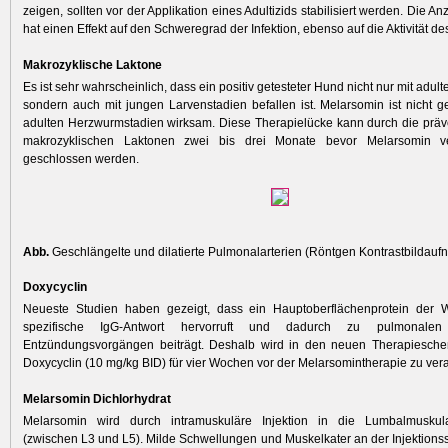
zeigen, sollten vor der Applikation eines Adultizids stabilisiert werden. Die 
hat einen Effekt auf den Schweregrad der Infektion, ebenso auf die Aktivität d
Makrozyklische Laktone
Es ist sehr wahrscheinlich, dass ein positiv getesteter Hund nicht nur mit adu
sondern auch mit jungen Larvenstadien befallen ist. Melarsomin ist nicht 
adulten Herzwurmstadien wirksam. Diese Therapielücke kann durch die prä
makrozyklischen Laktonen zwei bis drei Monate bevor Melarsomin ver
geschlossen werden.
Abb.
Geschlängelte und dilatierte Pulmonalarterien (Röntgen Kontrastbildau
Doxycyclin
Neueste Studien haben gezeigt, dass ein Hauptoberflächenprotein der 
spezifische IgG-Antwort hervorruft und dadurch zu pulmonale
Entzündungsvorgängen beiträgt. Deshalb wird in den neuen Therapiesch
Doxycyclin (10 mg/kg BID) für vier Wochen vor der Melarsomintherapie zu ver
Melarsomin Dichlorhydrat
Melarsomin wird durch intramuskuläre ­Injektion in die Lumbalmuskula
(zwischen L3 und L5). Milde Schwellungen und Muskelkater an der Injektionss