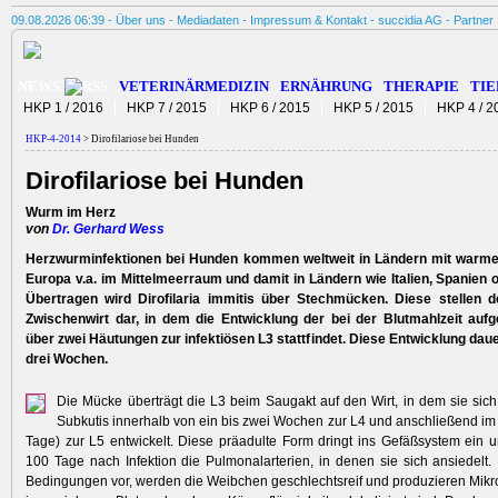
09.08.2026 06:39 -
Über uns
-
Mediadaten
-
Impressum & Kontakt
-
succidia AG
-
Partner
NEWS
VETERINÄRMEDIZIN
ERNÄHRUNG
THERAPIE
TIE
HKP 1 / 2016
HKP 7 / 2015
HKP 6 / 2015
HKP 5 / 2015
HKP 4 / 2
HKP-4-2014
> Dirofilariose bei Hunden
Dirofilariose bei Hunden
Wurm im Herz
von
Dr. Gerhard Wess
Herzwurminfektionen bei Hunden kommen weltweit in Ländern mit warme
Europa v.a. im Mittelmeerraum und damit in Ländern wie Italien, Spanien 
Übertragen wird Dirofilaria immitis über Stechmücken. Diese stellen d
Zwischenwirt dar, in dem die Entwicklung der bei der Blutmahlzeit a
über zwei Häutungen zur infektiösen L3 stattfindet. Diese Entwicklung daue
drei Wochen.
Die Mücke überträgt die L3 beim Saugakt auf den Wirt, in dem sie sich
Subkutis innerhalb von ein bis zwei Wochen zur L4 und anschließend 
Tage) zur L5 entwickelt. Diese präadulte Form dringt ins Gefäßsystem ein u
100 Tage nach Infektion die Pulmonalarterien, in denen sie sich ansiedelt.
Bedingungen vor, werden die Weibchen geschlechtsreif und produzieren Mikrofi