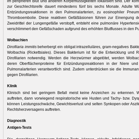
im peripheren Blut und anderen Körperflüssigkeiten lokalisiert sind. Der komp
zur Geschlechtsreife dauert mindestens fünf bis sechs Monate. Adulte W
Entzündungsreaktionen in den Pulmonalarterien, zu eosinophiler Pneum
Thromboembolie. Diese reaktiven Gefäßläsionen führen zur Einengung d
Zweidrittel der Lungengefäße verstopft, entsteht eine pulmonäre Hypertens
verschlimmert den Gefäßschaden aufgrund des erhöhten Blutflusses in den Pu
Wolbachien
Dirofilaria immitis
beherbergt ein obligat intrazelluläres, gram-negatives Bak
Wolbachia (Rickettsiales). Dieses Bakterium ist für die Entwicklung und 
Dirofilarien notwendig. Werden die Herzwürmer abgetötet, werden Wolbach
deren Ober­flächenproteine für Entzündungsreaktionen in der Niere u
Pulmonalarterien verantwortlich sind. Zudem unterdrücken sie die Immunan
gegen Dirofilarien.
Klinik
Klinisch sind bei geringem Befall meist keine Anzeichen zu erkennen
auftreten, dann vorwiegend respiratorische wie Husten und Tachy- bzw. Dy
können Leistungsschwäche, Gewichtsverlust und selten Synkopen oder Aszit
Rechtsherzversagens auftreten.
Diagnostik
Antigen-Tests