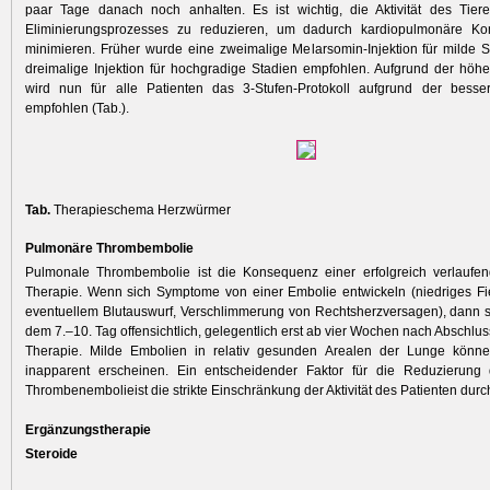
paar Tage danach noch anhalten. Es ist wichtig, die Aktivität des Tie
Eliminierungsprozesses zu reduzieren, um dadurch kardiopulmonäre Ko
minimieren. Früher wurde eine zweimalige Melarsomin-Injektion für milde 
dreimalige Injektion für hochgradige Stadien empfohlen. Aufgrund der höh
wird nun für alle Patienten das 3-Stufen-Protokoll aufgrund der besse
empfohlen (Tab.).
Tab.
Therapieschema Herzwürmer
Pulmonäre Thrombembolie
Pulmonale Thrombembolie ist die Konsequenz einer erfolgreich verlaufend
Therapie. Wenn sich Symptome von einer Embolie entwickeln (niedriges Fi
eventuellem Blutauswurf, Verschlimmerung von Rechtsherzversagen), dann s
dem 7.–10. Tag offensichtlich, gelegentlich erst ab vier Wochen nach Abschlus
Therapie. Milde Embolien in relativ gesunden Arealen der Lunge könne
inapparent erscheinen. Ein entscheidender Faktor für die Reduzierung 
Thrombenembolieist die strikte Einschränkung der Aktivität des Patienten du
Ergänzungstherapie
Steroide