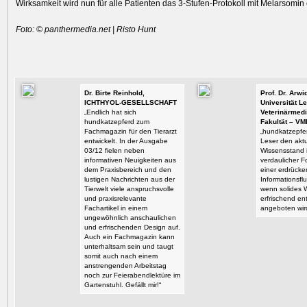
Wirksamkeit wird nun für alle Patienten das 3-Stufen-Protokoll mit Melar­somi
Foto: © panthermedia.net | Risto Hunt
Dr. Birte Reinhold,
Prof. Dr. Arw
ICHTHYOL-GESELLSCHAFT
Universität Le
„Endlich hat sich
Veterinärmedi
hundkatzepferd zum
Fakultät – VM
Fachmagazin für den Tierarzt
„hundkatzepfer
entwickelt. In der Ausgabe
Leser den aktu
03/12 fielen neben
Wissensstand i
informativen Neuigkeiten aus
verdaulicher F
dem Praxisbereich und den
einer erdrück
lustigen Nachrichten aus der
Informationsflu
Tierwelt viele anspruchsvolle
wenn solides 
und praxisrelevante
erfrischend en
Fachartikel in einem
angeboten wir
ungewöhnlich anschaulichen
und erfrischenden Design auf.
Auch ein Fachmagazin kann
unterhaltsam sein und taugt
somit auch nach einem
anstrengenden Arbeitstag
noch zur Feierabendlektüre im
Gartenstuhl. Gefällt mir!“