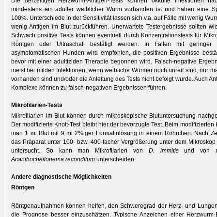
Die derzeitigen Herzwurm-Antigen-Tests können okkulte Infektionen n
mindestens ein adulter weiblicher Wurm vorhanden ist und haben eine Spe
100%. Unterschiede in der Sensitivität lassen sich v.a. auf Fälle mit ­wenig Wu
wenig Antigen im Blut zurückführen. Unerwartete ­Testergebnisse sollten wi
Schwach positive Tests können eventuell durch Konzentrationstests für Mikrof
Röntgen oder Ultraschall bestätigt werden. In Fällen mit geringer 
asymptomatischen Hunden wird empfohlen, die positiven Ergebnisse bestät
bevor mit einer adultiziden Therapie begonnen wird. Falsch-negative Ergeb
meist bei milden Infektionen, wenn weibliche Würmer noch unreif sind, nur 
vorhanden sind und/oder die Anleitung des Tests nicht befolgt wurde. Auch An
Komplexe können zu falsch-negativen Ergebnissen führen.
Mikrofilarien-Tests
Mikrofilarien im Blut können durch mikroskopische Blutuntersuchung nach
Der modifizierte Knott-Test bleibt hier der bevorzugte Test. Beim modi­fizierten 
man 1 ml Blut mit 9 ml 2%iger Formalinlösung in einem Röhrchen. Nach Zen
das Präparat unter 100- bzw. 400-facher Vergrößerung unter dem Mikroskop au
untersucht. So kann man ­Mikrofilarien von
D. immitis
und von ni
Acanthocheilonema reconditum
unterscheiden.
Andere diagnostische Möglichkeiten
Röntgen
Röntgenaufnahmen können helfen, den Schweregrad der Herz- und Lunge
die Prognose besser einzuschätzen. Typische Anzeichen einer Herzwurm-