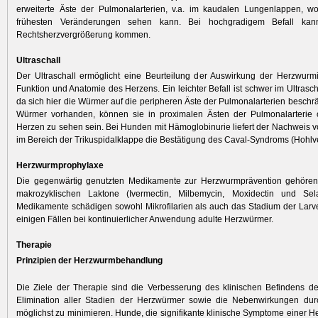
erweiterte Äste der Pul­monalarterien, v.a. im kaudalen Lungenlappen, 
frühesten Veränderungen sehen kann. Bei hochgradigem Befall ka
Rechtsherzvergrößerung kommen.
Ultraschall
Der Ultraschall ermöglicht eine Beurteilung der Auswirkung der Herzwurmi
Funktion und Anatomie des Herzens. Ein leichter Befall ist schwer im Ultrasc
da sich hier die Würmer auf die peripheren Äste der Pulmonalarterien beschrä
Würmer vorhanden, können sie in proximalen Ästen der Pulmonalarterie 
Herzen zu sehen sein. Bei Hunden mit Hämoglobinurie liefert der Nachweis
im Bereich der Trikuspidalklappe die Bestätigung des Caval-Syndroms (Hohl
Herzwurmprophylaxe
Die gegenwärtig genutzten Medikamente zur Herzwurmprävention gehören
makrozyklischen Laktone (Ivermectin, Milbemycin, Moxidectin und Sel
Medikamente schädigen sowohl Mikrofilarien als auch das Stadium der Larv
einigen Fällen bei kontinuierlicher Anwendung adulte Herzwürmer.
Therapie
Prinzipien der Herzwurmbehandlung
Die Ziele der Therapie sind die Verbesserung des klinischen Befindens des
Elimination aller Stadien der Herzwürmer sowie die Nebenwirkungen dur
möglichst zu minimieren. Hunde, die signifikante klinische Symp­tome einer H