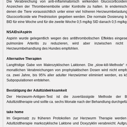
Die Verabreichung von anti-inflammatorisch wirkenden Glucocorticoiden h
Anzeichen der Thrombenembolie unter Kontrolle zu halten. In endemisch
denen die Tiere voraussichtlich unter einer viel höheren Herzwurm­belastun
Glucocorticoide wie Prednisolon gegeben werden. Die normale Dosierung b
BID für eine Woche und für die zweite Woche 0,5 mg/kg SID danach 0,5 mg/k
NSAIDs/Aspirin
Aspirin wurde gelegentlich wegen des antithrombotischen Effektes einges
pulmonäre Arteritis zu reduzieren, wird aber inzwischen nicht
Herzwurmbehandlung des Hundes empfohlen.
Alternative Therapien
Langfristige Gabe von Makrozyklischen Laktonen. Die „slow-kill-Methode“ m
monatlichen Verabreichungen von prophylaktischen Dosen wird nicht empfo
ca. zwei Jahre, bis 95% aller adulter Herzwürmer eliminiert werden, es k
Subpopula­tionen entstehen.
Bestätigung der Adultizidwirksamkeit
Der Herzwurm-Antigen-Test ist die zuverlässigste Methode der B
Adultizidtherapie und sollte ca. sechs Monate nach der Behandlung durchgefü
take home
Im Gegensatz zu früheren Protokollen zur Herzwurm Therapie werden
Adultizidtherapie markozyklische Laktone und Doxyzyklin verabreicht. Aufg