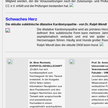
Mitglied werden, der die Voraussetzungen nach der Zulassungs- und Prüf
CC e.V. erfüllt und die Prüfungen bestanden hat.
Schwaches Herz
Die okkulte subklinische dilatative Kardiomyopathie -
von Dr. Ralph Wendt
Die dilatative Kardiomyopathie wird als primäres He
definiert. Ihre subklinische Form kann mehrere Ja
asymptomatisch verlaufen und erst viel später 
Herzversagen führen. Häufig sind Hunde großer Rasse
Ralph Wendt über die okkulte DKM beim Hund.
Dr. Birte Reinhold,
Prof. Dr. Arw
ICHTHYOL-GESELLSCHAFT
Universität Le
„Endlich hat sich
Veterinärmedi
hundkatzepferd zum
Fakultät – VM
Fachmagazin für den Tierarzt
„hundkatzepfer
entwickelt. In der Ausgabe
Leser den aktu
03/12 fielen neben
Wissensstand i
informativen Neuigkeiten aus
verdaulicher F
dem Praxisbereich und den
einer erdrück
lustigen Nachrichten aus der
Informationsflu
Tierwelt viele anspruchsvolle
wenn solides 
und praxisrelevante
erfrischend en
Fachartikel in einem
angeboten wir
ungewöhnlich anschaulichen