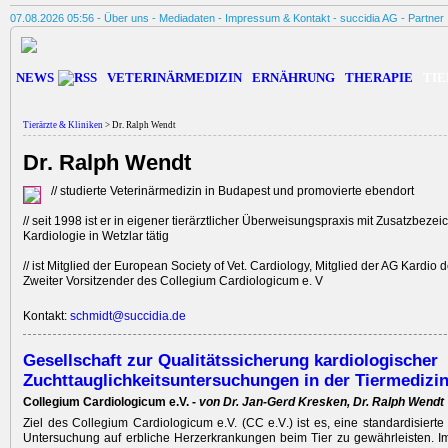
07.08.2026 05:56 -
Über uns
-
Mediadaten
-
Impressum & Kontakt
-
succidia AG
-
Partner
NEWS
VETERINÄRMEDIZIN
ERNÄHRUNG
THERAPIE
TIE
Tierärzte & Kliniken
> Dr. Ralph Wendt
Dr. Ralph Wendt
// studierte Veterinärmedizin in Budapest und promovierte ebendort
// seit 1998 ist er in eigener tierärztlicher Überweisungspraxis mit Zusatzbeze
Kardiologie in Wetzlar tätig
// ist Mitglied der European Society of Vet. Cardiology, Mitglied der AG Kardio
Zweiter Vorsitzender des Collegium Cardiologicum e. V
Kontakt:
schmidt@succidia.de
Gesellschaft zur Qualitätssicherung kardiologischer
Zuchttauglichkeitsuntersuchungen in der Tiermedizi
Collegium Cardiologicum e.V. -
von Dr. Jan-Gerd Kresken, Dr. Ralph Wendt
Ziel des Collegium Cardiologicum e.V. (CC e.V.) ist es, eine stand­ardisierte 
Untersuchung auf erbliche Herzerkrankungen beim Tier zu gewährleisten. 