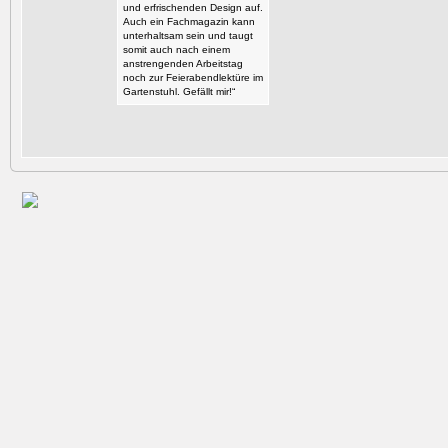
und erfrischenden Design auf.
Auch ein Fachmagazin kann
unterhaltsam sein und taugt
somit auch nach einem
anstrengenden Arbeitstag
noch zur Feierabendlektüre im
Gartenstuhl. Gefällt mir!“