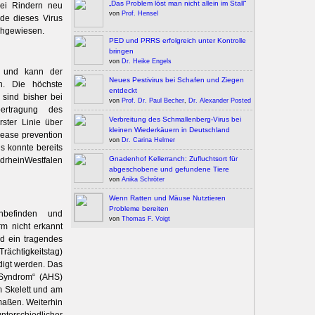
„Das Problem löst man nicht allein im Stall“
 bei Rindern neu
von
Prof. Hensel
de dieses Virus
chgewiesen.
PED und PRRS erfolgreich unter Kontrolle
bringen
von
Dr. Heike Engels
 und kann der
Neues Pestivirus bei Schafen und Ziegen
n. Die höchste
entdeckt
 sind bisher bei
von
Prof. Dr. Paul Becher
,
Dr. Alexander Posted
ertragung des
Verbreitung des Schmallenberg-Virus bei
ster Linie über
kleinen Wiederkäuern in Deutschland
ease prevention
von
Dr. Carina Helmer
s konnte bereits
Gnadenhof Kellerranch: Zufluchtsort für
drheinWestfalen
abgeschobene und gefundene Tiere
von
Anika Schröter
Wenn Ratten und Mäuse Nutztieren
Probleme bereiten
inbefinden und
von
Thomas F. Voigt
rm nicht erkannt
rd ein tragendes
rächtigkeitstag)
digt werden. Das
eSyndrom“ (AHS)
 Skelett und am
dmaßen. Weiterhin