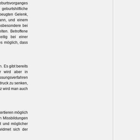
eburtsvorganges
geburtshilfliche
beugten Gelenk,
kann, und einem
nsbesondere bei
lten. Betroffene
eitig bei einer
es möglich, dass
 Es gibt bereits
er wird aber in
assungsverfahren
sdruck zu senken,
tz wird man auch
tertieren möglich
on Missbildungen
t und möglicher
 widmet sich der