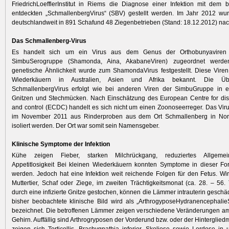
FriedrichLoefflerInstitut in Riems die Diagnose einer Infektion mit dem
entdeckten „SchmallenbergVirus“ (SBV) gestellt werden. Im Jahr 2012 wur
deutschlandweit in 891 Schafund 48 Ziegenbetrieben (Stand: 18.12.2012) na
Das Schmallenberg-Virus
Es handelt sich um ein Virus aus dem Genus der Orthobunyaviren
SimbuSerogruppe (Shamonda, Aina, AkabaneViren) zugeordnet werde
genetische Ähnlichkeit wurde zum ShamondaVirus festgestellt. Diese Viren
Wiederkäuern in Australien, Asien und Afrika bekannt. Die Üb
SchmallenbergVirus erfolgt wie bei anderen Viren der SimbuGruppe in er
Gnitzen und Stechmücken. Nach Einschätzung des European Centre for dis
and control (ECDC) handelt es sich nicht um einen Zoonoseerreger. Das Viru
im November 2011 aus Rinderproben aus dem Ort Schmallenberg in Nor
isoliert werden. Der Ort war somit sein Namensgeber.
Klinische Symptome der Infektion
Kühe zeigen Fieber, starken Milchrückgang, reduziertes Allgeme
Appetitlosigkeit Bei kleinen Wiederkäuern konnten Symptome in dieser Fo
werden. Jedoch hat eine Infektion weit reichende Folgen für den Fetus. Wi
Muttertier, Schaf oder Ziege, im zweiten Trächtigkeitsmonat (ca. 28. – 56. T
durch eine infizierte Gnitze gestochen, können die Lämmer intrauterin geschä
bisher beobachtete klinische Bild wird als „ArthrogyposeHydranencephali
bezeichnet. Die betroffenen Lämmer zeigen verschiedene Veränderungen am
Gehirn. Auffällig sind Arthrogryposen der Vorderund bzw. oder der Hinterglie