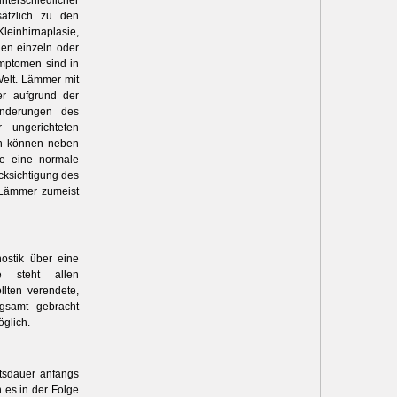
nterschiedlicher
sätzlich zu den
inhirnaplasie,
nen einzeln oder
mptomen sind in
Welt. Lämmer mit
r aufgrund der
änderungen des
ungerichteten
en können neben
ie eine normale
cksichtigung des
 Lämmer zumeist
ostik über eine
e steht allen
lten verendete,
gsamt gebracht
öglich.
tsdauer anfangs
 es in der Folge