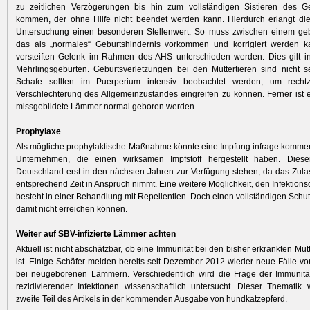
zu zeitlichen Verzögerungen bis hin zum vollständigen Sistieren des G
kommen, der ohne Hilfe nicht beendet werden kann. Hierdurch erlangt die 
Untersuchung einen besonderen Stellenwert. So muss zwischen einem ge
das als „normales“ Geburtshindernis vorkommen und korrigiert werden 
versteiften Gelenk im Rahmen des AHS unterschieden werden. Dies gilt i
Mehrlingsgeburten. Geburtsverletzungen bei den Muttertieren sind nicht se
Schafe sollten im Puerperium intensiv beobachtet werden, um rechtz
Verschlechterung des Allgemeinzustandes eingreifen zu können. Ferner ist 
missgebildete Lämmer normal geboren werden.
Prophylaxe
Als mögliche prophylaktische Maßnahme könnte eine Impfung infrage kommen.
Unternehmen, die einen wirksamen Impfstoff hergestellt haben. Dies
Deutschland erst in den nächsten Jahren zur Verfügung stehen, da das Zul
entsprechend Zeit in Anspruch nimmt. Eine weitere Möglichkeit, den Infektion
besteht in einer Behandlung mit Repellentien. Doch einen vollständigen Schu
damit nicht erreichen können.
Weiter auf SBV-infizierte Lämmer achten
Aktuell ist nicht abschätzbar, ob eine Immunität bei den bisher erkrankten Mut
ist. Einige Schäfer melden bereits seit Dezember 2012 wieder neue Fälle v
bei neugeborenen Lämmern. Verschiedentlich wird die Frage der Immunitä
rezidivierender Infektionen wissenschaftlich untersucht. Dieser Thematik
zweite Teil des Artikels in der kommenden Ausgabe von hundkatzepferd.