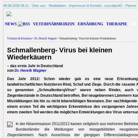
08.08.2026 06:11 -
Über uns
-
Mediadaten
-
Impressum & Kontakt
-
succidia AG
-
Partner
NEWS
VETERINÄRMEDIZIN
ERNÄHRUNG
THERAPIE
TIE
Tierärzte & Kliniken
>
Dr. Henrik Wagner
> Schmallenberg- Virus bei kleinen Wiederkäuern
Schmallenberg- Virus bei kleinen
Wiederkäuern
– das erste Jahr in Deutschland
von
Dr. Henrik Wagner
Das Jahr 2012: Schon wieder gab es eine neue Erkrankung
landwirtschaftlichen Nutztieren Rind, Schaf und Ziege. Durch die rasante
so genannten „SchmallenbergVirus“ waren neben Rinder, auch v
Ziegenbestände in Deutschland betroffen. Bei neugeborenen Lämmern ka
Missbildungen bis hin zu nicht lebensfähigen Neonaten. Der nachfolgende 
einem ersten Teil die wichtigsten Erkenntnisse des vergangenen Jahr
einem zweiten Teil werden die möglichen Entwicklungen des Virus untersuc
In der Ablammsaison 2011/2012 kamen zeitgleich aus mehreren Betrieb
Bundesländer die Meldungen von missgebildeten neugebor
Ziegenlämmern. Nach Ausschluss der gängigen Differenzialdiagno