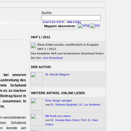
Suche:
RÄRZTE & KLINIKEN
SOCIALVET
PRAXIS
Magazin abonnieren
HKP 1 / 2013
Diese Artikel wurden veröffentlicht in Ausgabe
HKP 1 / 2013.
Das komplette Heft zum kostenlosen Download finden
Sie hier:
zum Download
DER AUTOR:
 bei unseren
Dr. Henrik Wagner
 Ausbreitung des
iele Schafund
m es zu starken
WEITERE ARTIKEL ONLINE LESEN
Beitrag fasst in
Eine Sorge weniger
es zusammen. In
von
Dr. Stefanie Berghahn
,
Dr. Luz Burdinski
ht.
Mit Kraft ins Leben
en verschiedener
von
Dr. Daniela Klein-Jöbstl
,
Prof. Dr. Marc
enen Schafund
Drillich
sen konnte am