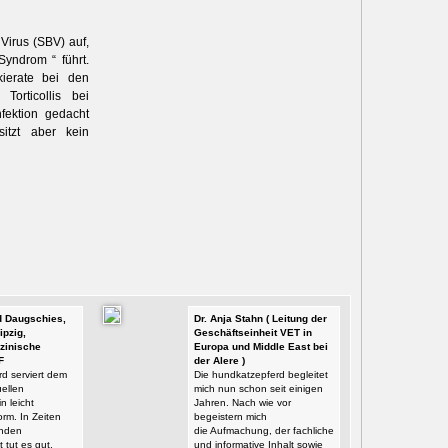
Virus (SBV) auf,
yndrom “ führt.
ierate bei den
Torticollis bei
fektion gedacht
itzt aber kein
id Daugschies,
Dr. Anja Stahn ( Leitung der
ipzig,
Geschäftseinheit VET in
zinische
Europa und Middle East bei
F
der Alere )
d serviert dem
Die hundkatzepferd begleitet
ellen
mich nun schon seit einigen
n leicht
Jahren. Nach wie vor
orm. In Zeiten
begeistern mich
enden
die Aufmachung, der fachliche
t tut es gut,
und informative Inhalt sowie