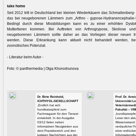
take home
Seit 2012 tritt in Deutschland bei kleinen Wiederkäuern das Schmallenberg- 
das bei neugeborenen Lämmern zum „Arthro - gypose-Hydranencephalie-S
Bedingt durch diese Missbildungen kann es zu einer erhöhten Dystok
Muttertieren kommen. Bei Auftreten von Arthrogrypose, Skoliose und 
neugeborenen Lämmern sollte daher an das Vorliegen dieser neuen In
werden. Diese Erkrankung kann aktuell nicht behandelt werden, bes
zoonotisches Potenzial.
- Literatur beim Autor -
Foto: © panthermedia | Olga Khoroshunova
Dr. Birte Reinhold,
Prof. Dr. Arw
ICHTHYOL-GESELLSCHAFT
Universität Le
„Endlich hat sich
Veterinärmedi
hundkatzepferd zum
Fakultät – VM
Fachmagazin für den Tierarzt
„hundkatzepfer
entwickelt. In der Ausgabe
Leser den aktu
03/12 fielen neben
Wissensstand i
informativen Neuigkeiten aus
verdaulicher F
dem Praxisbereich und den
einer erdrück
lustigen Nachrichten aus der
Informationsflu