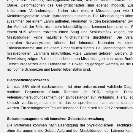
zeigen sich Torticollis, Brachygnathia inferior, Skoliose sowie Lordose in u
Stärke. Deformationen des Gesichtsschädels sind ebenso möglich. Zu
knöchernen Veränderungen finden sich weitere Missbildungen wie Kle
Kleinhirnhypoplasie sowie Hydrocephalus internus. Die Missbildungen kön
zusammen bei einem Lamm auftreten. Neonaten mit den beschriebenen Sy
der Mehrheit der Fälle nicht mehr lebensfähig oder kommen bereits tot zur 
einem AHS können trotzdem einen Saug und Schluckreflex zeigen, abe
Missbildungen keine natürliche Milchaufnahme durchführen. Die Ver
zentralen Nervensystems können bei lebenden Neonaten zu einer 
Tränkeaufnahme und ziellosem Umherlaufen führen. Bei Mehrlingsgeburt
missgebildeten Lämmern unauffällige, vitale Lämmer geboren werden, d
Entwicklung zeigen. Bei allen beschriebenen Missbildungen muss unter Berü
Tierschutzgesetzes eine Euthanasie in Erwägung gezogen werden, da die
nicht ohne Schmerzen und Leiden lebensfähig sind.
Diagnostikmöglichkeiten
Um das SBV direkt nachzuweisen, ist eine entsprechend validierte Diagn
realtime Polymerase Chain Reaction (rt PCR) möglich. Dies
Veterinäruntersuchungsämtern der Bundesländer zur Verfügung. Hierzu sol
klinisch verdächtige Lämmer in das entsprechende Landesuntersuchun
werden. Ein serologischer Test am lebenden Tier ist seit Mai 2012 ebenfalls m
Geburtsmanagement mit intensiver Geburtsüberwachung
Die Muttertiere kommen nach Beendigung der physiologischen Trächtigkei
ohne Störungen in die Geburt. Aufgrund der Missbildungen der Lämmer kann