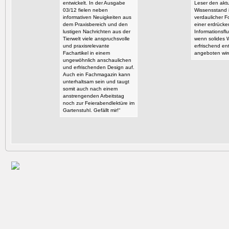
entwickelt. In der Ausgabe
Leser den aktu
03/12 fielen neben
Wissensstand i
informativen Neuigkeiten aus
verdaulicher F
dem Praxisbereich und den
einer erdrück
lustigen Nachrichten aus der
Informationsflu
Tierwelt viele anspruchsvolle
wenn solides 
und praxisrelevante
erfrischend en
Fachartikel in einem
angeboten wir
ungewöhnlich anschaulichen
und erfrischenden Design auf.
Auch ein Fachmagazin kann
unterhaltsam sein und taugt
somit auch nach einem
anstrengenden Arbeitstag
noch zur Feierabendlektüre im
Gartenstuhl. Gefällt mir!“