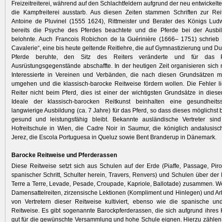
Freizeitreiterei, während auf den Schlachtfeldern aufgrund der neu entwickel
die Kampfreiterei ausstarb. Aus diesen Zeiten stammen Schriften zur Rei
Antoine de Pluvinel (1555 1624), Rittmeister und Berater des Königs Ludw
bereits die Psyche des Pferdes beachtete und die Pferde bei der Ausbi
belohnte. Auch Francois Robichon de la Guérinière (1666– 1751) schrieb 
Cavalerie“, eine bis heute geltende Reitlehre, die auf Gymnastizierung und Du
Pferde beruhte, den Sitz des Reiters veränderte und für das Pf
Ausrüstungsgegenstände abschaffte. In der heutigen Zeit organisieren sic
Interessierte in Vereinen und Verbänden, die nach diesen Grundsätzen mi
umgehen und die klassisch-barocke Reitweise fördern wollen. Die Fehler l
Reiter nicht beim Pferd, dies ist einer der wichtigsten Grundsätze in diese
Ideale der klassisch-barocken Reitkunst beinhalten eine gesundheit
langwierige Ausbildung (ca. 7 Jahre) für das Pferd, so dass dieses möglichst b
gesund und leistungsfähig bleibt. Bekannte ausländische Vertreter sin
Hofreitschule in Wien, die Cadre Noir in Saumur, die königlich andalusisc
Jerez, die Escola Portuguesa in Queluz sowie Bent Branderup in Dänemark.
Barocke Reitweise und Pferderassen
Diese Reitweise setzt sich aus Schulen auf der Erde (Piaffe, Passage, Pir
spanischer Schritt, Schulter herein, Travers, Renvers) und Schulen über der 
Terre a Terre, Levade, Pesade, Croupade, Kapriole, Ballotade) zusammen. We
Damensattelreiten, zirzensische Lektionen (Kompliment und Hinlegen) und Ar
von Vertretern dieser Reitweise kultiviert, ebenso wie die spanische un
Reitweise. Es gibt sogenannte Barockpferderassen, die sich aufgrund ihres
gut für die gewünschte Versammlung und hohe Schule eignen. Hierzu zählen F