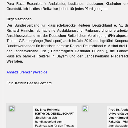
Pura Raza Espaniola ), Andalusier, Lusitanos, Lippizaner, Kladruber un
Grundsätzlich ist diese Reitweise jedoch für jedes Pferd geeignet.
Organisationen
Der Bundesverband für klassisch-barocke Reiterei Deutschland e. V., d
Richard Hinrichs ist, hat eine Ausbildungsund Prüfungsordnung erarbeite
Anschlussverband mit der Deutschen Reiterlichen Vereinigung (FN) abgest
Trainer-C/B-Lehrgänge (Basissport) auch im Jahr 2010 durchgeführt. Koopera
Bundesverbandes für klassisch-barocke Reiterei Deutschland e. V. sind drei
der Landesverband Ost ( Ehrenmitglied Desmond O’Brien ), die Landes
klassisch barocke Reiterei in Bayern und der Landesverband Niedersac
Westfalen.
Annette.Brenken@web.de
Foto: Kathrin Beese-Gotthard
Dr. Birte Reinhold,
Prof. Dr. Arw
ICHTHYOL-GESELLSCHAFT
Universität Le
„Endlich hat sich
Veterinärmedi
hundkatzepferd zum
Fakultät – VM
Fachmagazin für den Tierarzt
„hundkatzepfer