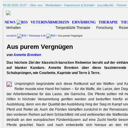
09.08.2026 16:07 -
Über uns
-
Mediadaten
-
Impressum & Kontakt
-
succidia AG
-
Partner
NEWS
VETERINÄRMEDIZIN
ERNÄHRUNG
THERAPIE
TIE
Verhalten
Veterinary-Life
Tiergestützte Therapie
Forschung
Reze
socialvet
>
Veterinary-Life
> Aus purem Vergnügen
Aus purem Vergnügen
von
Annette Brenken
Das höchste Ziel der klassisch-barocken Reitweise beruht auf der einhän
auf blanker Kandare. Annette Brenken über diese faszinierende 
Schulsprüngen, wie Courbette, Kapriole und Terre à Terre.
Ursprünglich begründete sich diese Reitkunst auf der Waffen- und Ka
Reiter musste eine Hand frei haben – für die Waffe, die Lanze, den Deg
der Arbeitsreitweise für das Lasso, die Garrocha. Die Pferde sollten mit mö
Hilfen in höchster Versammlung geritten werden und bedurften hierfür e
Ausbildung, denn von der Qualität der Ausbildung hing der Sieg im Kampf u
Pferd und Reiter ab. Auch die Fürsten kämpften zunächst in der Renaissanc
den vorderen Reihen auf dem Schlachtfeld mit und verfeinerten die Waffenü
deshalb an den europäischen Fürstenhäusern auf eine Zucht hierfür beson
Pferde geachtet. Nach und nach entwickelte sich hieraus an den Hö