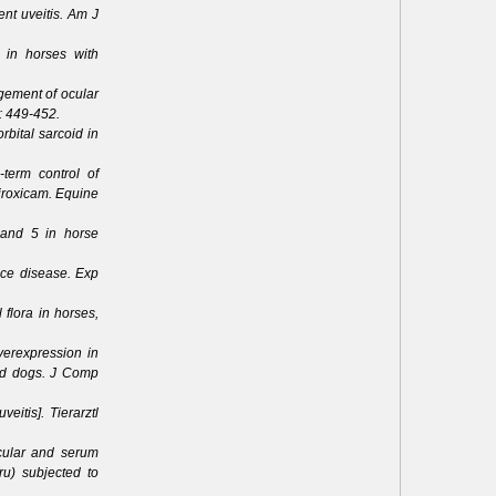
ent uveitis. Am J
 in horses with
agement of ocular
: 449-452.
rbital sarcoid in
term control of
iroxicam. Equine
 and 5 in horse
face disease. Exp
flora in horses,
verexpression in
and dogs. J Comp
eitis]. Tierarztl
ocular and serum
ru) subjected to