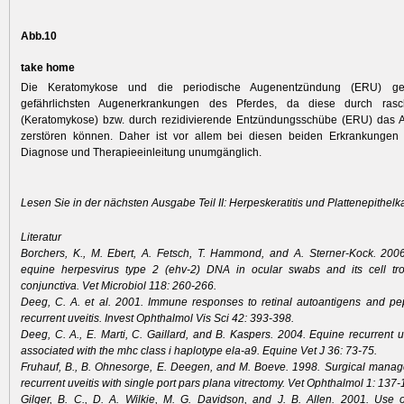
Abb.10
take home
Die Keratomykose und die periodische Augenentzündung (ERU) g
gefährlichsten Augenerkrankungen des Pferdes, da diese durch rasc
(Keratomykose) bzw. durch rezidivierende Entzündungsschübe (ERU) das Au
zerstören können. Daher ist vor allem bei diesen beiden Erkrankungen e
Diagnose und Therapieeinleitung unumgänglich.
Lesen Sie in der nächsten Ausgabe Teil II: Herpeskeratitis und Plattenepithel
Literatur
Borchers, K., M. Ebert, A. Fetsch, T. Hammond, and A. Sterner-Kock. 200
equine herpesvirus type 2 (ehv-2) DNA in ocular swabs and its cell tr
conjunctiva. Vet Microbiol 118: 260-266.
Deeg, C. A. et al. 2001. Immune responses to retinal autoantigens and pe
recurrent uveitis. Invest Ophthalmol Vis Sci 42: 393-398.
Deeg, C. A., E. Marti, C. Gaillard, and B. Kaspers. 2004. Equine recurrent uv
associated with the mhc class i haplotype ela-a9. Equine Vet J 36: 73-75.
Fruhauf, B., B. Ohnesorge, E. Deegen, and M. Boeve. 1998. Surgical mana
recurrent uveitis with single port pars plana vitrectomy. Vet Ophthalmol 1: 137-
Gilger, B. C., D. A. Wilkie, M. G. Davidson, and J. B. Allen. 2001. Use of