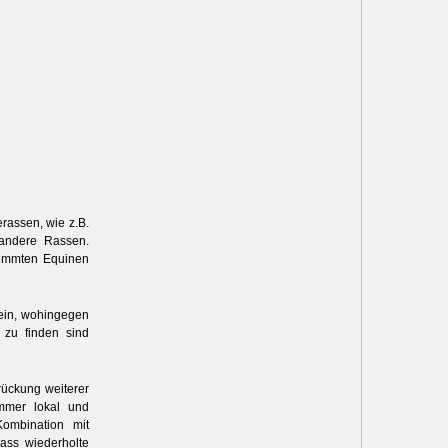
rassen, wie z.B.
 andere Rassen.
timmten Equinen
sein, wohingegen
 zu finden sind
rückung weiterer
emmer lokal und
Kombination mit
ass wiederholte