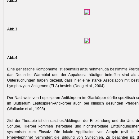
Abb.2
Abb.3
Abb.4
Eine genetische Komponente ist ebenfalls anzunehmen, da bestimmte Pferde­
das Deutsche Warmblut und der Appaloosa häufiger betroffen sind als
Untersuchungen haben gezeigt, dass hier eine starke Assoziation mit bes
Lymphozyten-­Antigenen (ELA) besteht (Deeg et al., 2004).
Der Nachweis von Leptospiren-Antikörpern im Glaskörper dürfte spezifisch 
im Blutserum Leptospiren-Antikörper auch bei klinisch gesunden Pferden
(Wollanke et al., 1998).
Ziel der Therapie ist ein rasches Abklingen der Entzündung und die Unterd
Schübe. Hierbei kommen steroidale und nichtsteroidale Entzündungsh
systemisch zum Einsatz. Die lokale Applikation von Atropin (evtl. in 
Phenylephrine) verhindert die Bildung von Synechien. Zu beachten ist, d