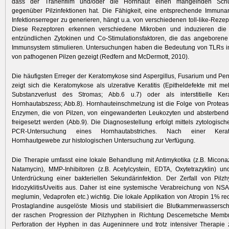
dass der Tränenfilm und/oder die Hornhaut einen mangelnden Sch
gegenüber Pilzinfektionen hat. Die Fähigkeit, eine entsprechende Immun­a
Infektionserreger zu generieren, hängt u.a. von verschiedenen toll-like-Reze
Diese Rezeptoren erkennen verschiedene Mikroben und induzieren die
entzündlichen Zytokinen und Co-Stimulations­faktoren, die das angeboren
Immunsystem stimulieren. Untersuchungen haben die Bedeutung von TLRs i
von pathogenen Pilzen gezeigt (Redfern and McDermott, 2010).
Die häufigsten Erreger der Keratomykose sind Aspergillus, Fusarium und Penic
zeigt sich die Keratomykose als ­ulzerative Keratitis (Epitheldefekte mit m
Substanzverlust des Stromas; Abb.6 u.7) oder als interstitielle Kerat
Hornhautabszess; Abb.8). Hornhauteinschmelzung ist die Folge von Protea
Enzymen, die von Pilzen, von eingewanderten Leukozyten und absterbende
freigesetzt werden (Abb.9). Die Diagnosestellung erfolgt mittels zytologisch
PCR-Untersuchung eines Hornhautabstriches. Nach einer Kerat
Hornhautgewebe zur histologischen Untersuchung zur Verfügung.
Die Therapie umfasst eine lokale Behandlung mit Antimykotika (z.B. Miconaz
Natamycin), MMP-Inhibitoren (z.B. Acetylcystein, EDTA, Oxytetrazyklin) und
Unterdrückung einer bakteriellen Sekundärinfektion. Der Zerfall von Pilz
Iridozyklitis/Uveitis aus. Daher ist eine systemische Verabreichung von NSAI
meglumin, Vedaprofen etc.) wichtig. Die lokale Applikation von Atropin 1% re
Prostaglandine ausgelöste Miosis und stabilisiert die Blutkammerwassersc
der raschen Progression der Pilzhyphen in Richtung Descemetsche Memb
Perforation der Hyphen in das Augeninnere und trotz intensiver Therapie