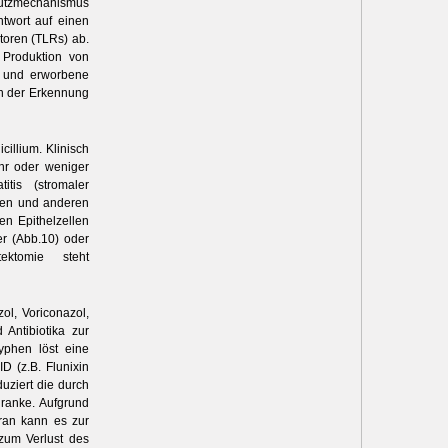
utzmechanismus
ntwort auf einen
ptoren (TLRs) ab.
 Produktion von
e und erworbene
n der Erkennung
illium. Klinisch
ehr oder weniger
itis (stromaler
sen und anderen
n Epithelzellen
er (Abb.10) oder
ektomie steht
ol, Voriconazol,
 Antibiotika zur
hyphen löst eine
D (z.B. Flunixin
duziert die durch
hranke. Aufgrund
ran kann es zur
 zum Verlust des