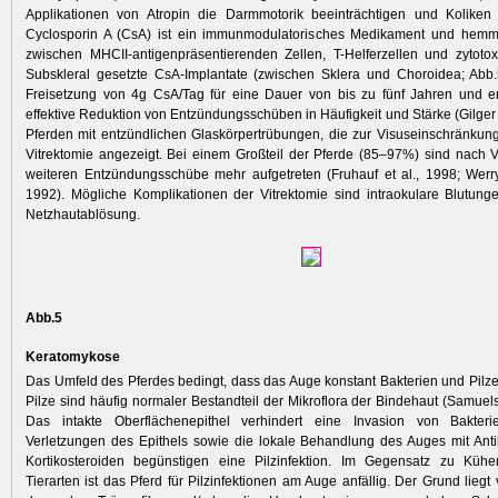
Applikationen von Atropin die Darmmotorik beeinträchtigen und Koliken
Cyclosporin A (CsA) ist ein immunmodulatorisches Medikament und hemmt 
zwischen MHCII-antigenpräsentierenden Zellen, T-Helferzellen und zytotox
Subskleral gesetzte CsA-Implantate (zwischen Sklera und Choroidea; Abb.
Freisetzung von 4g CsA/Tag für eine Dauer von bis zu fünf Jahren und e
effektive Reduktion von Entzündungsschüben in Häufigkeit und Stärke (Gilger e
Pferden mit entzündlichen Glaskörpertrübungen, die zur Visuseinschränkung 
Vitrektomie angezeigt. Bei einem Großteil der Pferde (85–97%) sind nach V
weiteren Entzündungsschübe mehr aufgetreten (Fruhauf et al., 1998; Werr
1992). Mögliche Komplikationen der Vitrektomie sind intraokulare Blutung
Netzhautablösung.
Abb.5
Keratomykose
Das Umfeld des Pferdes bedingt, dass das Auge konstant Bakterien und Pilzen 
Pilze sind häufig normaler Bestandteil der Mikroflora der Bindehaut ­(Samuels
Das intakte Oberflächenepithel verhindert eine Invasion von Bakter
Verletzungen des Epithels sowie die lokale Behandlung des Auges mit Anti
Kortikosteroiden begünstigen eine Pilzinfek­tion. Im Gegensatz zu Kü
Tierarten ist das Pferd für Pilzinfektionen am Auge anfällig. Der Grund liegt 