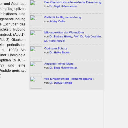
Das Glaukom als schmerzhafte Erkrankung
per und Aderhaut
von
Dr. Birgit Hafenmeister
tumpfes, spitzes
infektionen und
Gefährliche Pigmentstörung
Augenentzündung
von
Ashley Cullis
he „Schübe“ das
ichkeit, Trübung
Mikrosporidien der Warmblüter
ndruck (Abb.1).
von
Dr. Barbara Hinney
,
Prof. Dr. Anja Joachim
,
Abb.2), Glaukom
Dr. Frank Künzel
ie periodische
Optimaler Schutz
al., 1998). Als
von
Dr. Heike Engels
iner ­Homologie
peptiden (MHC =
Ansichten eines Mops
kry) und eine
von
Dr. Birgit Hafenmeister
eptide gerichtet
).
Wie funktioniert die Tierhomöopathie?
von
Dr. Dunya Reiwald