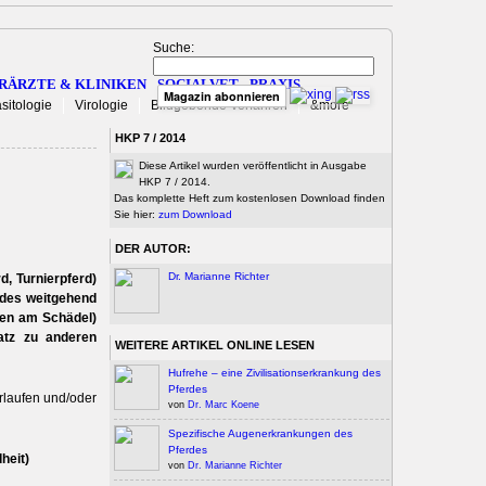
Suche:
RÄRZTE & KLINIKEN
SOCIALVET
PRAXIS
Magazin abonnieren
sitologie
Virologie
Bildgebende Verfahren
&more
HKP 7 / 2014
Diese Artikel wurden veröffentlicht in Ausgabe
HKP 7 / 2014.
Das komplette Heft zum kostenlosen Download finden
Sie hier:
zum Download
DER AUTOR:
Dr. Marianne Richter
d, Turnierpferd)
 des weitgehend
ugen am Schädel)
satz zu anderen
WEITERE ARTIKEL ONLINE LESEN
Hufrehe – eine Zivilisationserkrankung des
Pferdes
laufen und/oder
von
Dr. Marc Koene
Spezifische Augenerkrankungen des
Pferdes
heit)
von
Dr. Marianne Richter