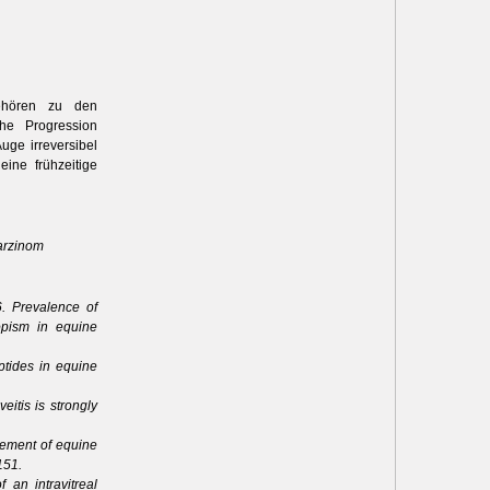
ehören zu den
he Progression
ge irreversibel
ine frühzeitige
karzinom
6. Prevalence of
opism in equine
ptides in equine
eitis is strongly
gement of equine
151.
 an intravitreal