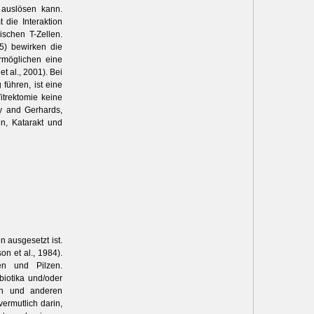
 auslösen kann.
die Interaktion
ischen T-Zellen.
5) bewirken die
rmöglichen eine
t al., 2001). Bei
führen, ist eine
itrektomie keine
y and Gerhards,
en, Katarakt und
aus­gesetzt ist.
on et al., 1984).
ien und Pilzen.
biotika und/oder
hen und anderen
vermutlich darin,