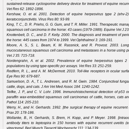
sustained-release cyclosporine delivery device for treatment of equine recurr
Vet Res 62: 1892-1896.
Kershaw, O. et al. 2001. Detection of equine herpesvirus type 2 (ehv-2)
keratoconjunctivitis. Virus Res 80: 93-99.
King, T. C., D. R. Priehs, G. G. Gum, and T. R. Miller. 1991. Therapeutic man
squamous cell carcinoma in the horse: 43 cases (1979-1989). Equine Vet J 23
Knottenbelt, D. C., and D. F. Kelly. 2000. The diagnosis and treatment of perio
the horse: 445 cases from 1974 to 1999. Vet Ophthalmol 3: 169-191.
Moore, A. S., S. L. Beam, K. M. Rassnick, and R. Provost. 2003. Long-
mucocutaneous squamous cell carcinoma and metastases in a horse using p
Vet J 35: 715-718.
Nordengrahn, A. et al. 2002. Prevalence of equine herpesvirus types 2
populations by using type-specific pcr assays. Vet Res 33: 251-259.
Redfern, R. L., and A. M. McDermott. 2010. Toll-like receptors in ocular sur
Eye Res 90: 679-687.
Samuelson, D. A., T. L. Andresen, and R. M. Gwin. 1984. Conjunctival fungal 
cattle, dogs, and cats. J Am Vet Med Assoc 184: 1240-1242.
Teifke, J. P., and C. V. Lohr. 1996. Immunohistochemical detection of p53 o
paraffin wax-embedded squamous cell carcinomas of cattle, horses, cats 
Pathol 114: 205-210.
Werry, H., and H. Gerhards. 1992. [the surgical therapy of equine recurrent uv
Prax 20: 178-186.
Wollanke, B., H. Gerhards, S. Brem, H. Kopp, and P. Meyer. 1998. [intra
antibody titers to leptospira in 150 horses with equine recurrent uveitis (e
vitrectomy]. Berl Munch Tierarztl Wochenschr 111: 134-139.