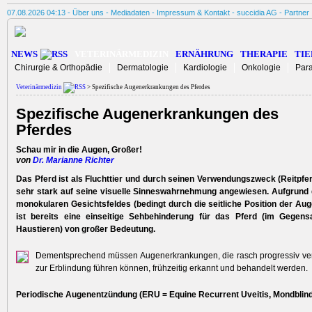
07.08.2026 04:13 -
Über uns
-
Mediadaten
-
Impressum & Kontakt
-
succidia AG
-
Partner
NEWS
VETERINÄRMEDIZIN
ERNÄHRUNG
THERAPIE
TIE
Chirurgie & Orthopädie
Dermatologie
Kardiologie
Onkologie
Para
Veterinärmedizin
> Spezifische Augenerkrankungen des Pferdes
Spezifische Augenerkrankungen des
Pferdes
Schau mir in die Augen, Großer!
von
Dr. Marianne Richter
Das Pferd ist als Fluchttier und durch seinen Verwendungszweck (Reitpfer
sehr stark auf seine visuelle Sinneswahrnehmung angewiesen. Aufgrund
mono­kularen Gesichtsfeldes (bedingt durch die seitliche Position der A
ist bereits eine einseitige Sehbehinderung für das Pferd (im Gegen
Haustieren) von großer Bedeutung.
Dementsprechend müssen Augenerkrankungen, die rasch progressiv ver
zur Erblindung führen können, frühzeitig erkannt und behandelt werden.
Periodische Augenentzündung (ERU = Equine Recurrent Uveitis, Mondblind