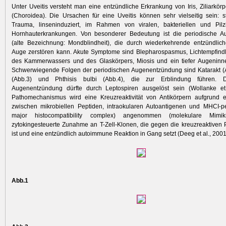
Unter Uveitis versteht man eine entzündliche Erkrankung von Iris, Ziliarkör
(Choroidea). Die Ursachen für eine Uveitis können sehr vielseitig sein: s
Trauma, linseninduziert, im Rahmen von viralen, bakteriellen und Pilz
Hornhauterkrankungen. Von besonderer Bedeutung ist die periodische 
(alte Bezeichnung: Mondblindheit), die durch wiederkehrende entzündlic
Auge zerstören kann. Akute Symptome sind Blepharospasmus, Lichtempfindl
des Kammerwassers und des Glaskörpers, Miosis und ein tiefer Augeninne
Schwerwiegende Folgen der periodischen Augenentzündung sind Katarakt (
(Abb.3) und Phthisis bulbi (Abb.4), die zur Erblindung führen. D
Augenentzündung dürfte durch Leptospiren aus­gelöst sein (Wollanke et 
Pathomechanismus wird eine Kreuzreak­tivität von Antikörpern aufgrund e
zwischen mikrobiellen Peptiden, intraokularen Autoantigenen und MHCI-
major histocompatibility complex) angenommen (molekulare Mimi
zytokingesteuerte Zunahme an T-Zell-Klonen, die gegen die kreuzreaktiven P
ist und eine entzündlich autoimmune Reaktion in Gang setzt (Deeg et al., 2001
Abb.1