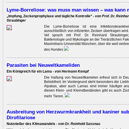
Lyme-Borreliose: was muss man wissen – was kann 
„Impfung, Zeckenprophylaxe und tägliche Kontrolle“ -
von Prof. Dr. Reinhar
Straubinger
Die Lyme-Borreliose ist eine Infektionskrankhe
ausschließlich von infizierten Zecken übertragen wird
Vet sprach mit Prof. Dr. Reinhard Straubinger,
Bakteriologie und Mykologie an der Tierärztlichen Fak
Maximi­lians-Universität München, über die weit verbr
des Hundes
Parasiten bei Neuweltkameliden
Ein Königreich für ein Lama -
von Hermann Kempf
Die Haltung von Neuweltkamelen erfreut sich in De
Beliebtheit. Im Vordergrund steht besonders die Lieb
Alpakas, aber auch Lamas sind immer häufiger anz
diesen Klein- und Kleinstbeständen gibt es auch Züc
mehr Tieren.
Ausbreitung von Herzwurmkrankheit und kaniner su
Dirofilariose
Nutznießer des Klimawandels -
von Dr. Reinhold Sassnau