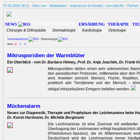
07.08.2026 18:11 -
Über uns
-
Mediadaten
-
Impressum & Kontakt
-
succidia AG
-
Partner
NEWS
VETERINÄRMEDIZIN
ERNÄHRUNG
THERAPIE
TIE
Chirurgie & Orthopädie
Dermatologie
Kardiologie
Onkologie
Para
Veterinärmedizin
> Parasitologie
Seite
1
2
3
Mikrosporidien der Warmblüter
Ein Überblick -
von Dr. Barbara Hinney, Prof. Dr. Anja Joachim, Dr. Frank K
Mikrosporidien stellen einen sehr artenreichen Stamm
den parasitischen Protozoen, mittlerweile aber den P
wird. Insekten (einschl. Bienen), Fische, Reptilien
praktisch alle Tierstämme und der Mensch – kön
obligat intrazellulären Erregern befallen werden.
Mückenalarm
Neues zur Diagnostik, Therapie und Prophylaxe der Leishmaniose beim Hu
Dr. Katrin Hartmann, Dr. Michéle Bergmann
Die Leishmaniose ist eine Zoonose mit weltweiter 
Übertragung der Leishmanien erfolgt hauptsächlich
(Phlebotomus-Spezies), die im Mittelmeerraum end
Deutschland wird die Leishmaniose immer häufiger 