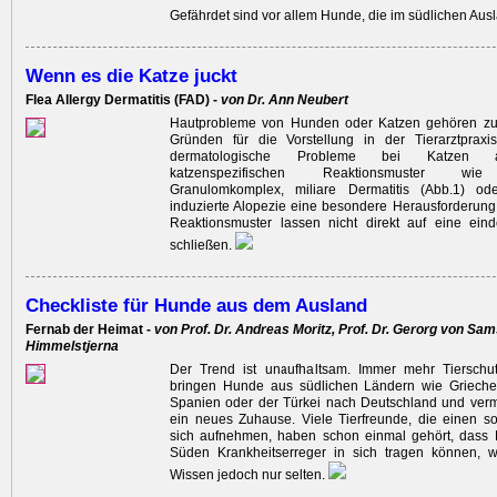
Gefährdet sind vor allem Hunde, die im südlichen Au
Wenn es die Katze juckt
Flea Allergy Dermatitis (FAD) -
von Dr. Ann Neubert
Hautprobleme von Hunden oder Katzen gehören zu 
Gründen für die Vorstellung in der Tierarztpraxis
dermatologische Probleme bei Katzen 
katzenspezifischen Reaktionsmuster wie 
Granulomkomplex, miliare Dermatitis (Abb.1) ode
induzierte Alopezie eine besondere Herausforderung
Reaktions­muster lassen nicht direkt auf eine eind
schließen.
Checkliste für Hunde aus dem Ausland
Fernab der Heimat -
von Prof. Dr. Andreas Moritz, Prof. Dr. Gerorg von Sa
Himmelstjerna
Der Trend ist unaufhaltsam. Immer mehr Tierschut
bringen Hunde aus südlichen Ländern wie Griechen
Spanien oder der Türkei nach Deutschland und vermit
ein neues Zuhause. Viele Tierfreunde, die einen s
sich aufnehmen, haben schon einmal gehört, das
Süden Krankheitserreger in sich tragen können, we
Wissen jedoch nur selten.