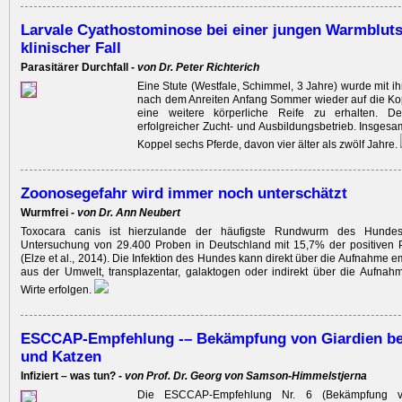
Larvale Cyathostominose bei einer jungen Warmblutst
klinischer Fall
Parasitärer Durchfall -
von Dr. Peter Richterich
Eine Stute (Westfale, Schimmel, 3 Jahre) wurde mit ihr
nach dem Anreiten Anfang Sommer wieder auf die Kop
eine weitere körperliche Reife zu erhalten. De
erfolgreicher Zucht- und Ausbildungsbetrieb. Insgesa
Koppel sechs Pferde, davon vier älter als zwölf Jahre.
Zoonosegefahr wird immer noch unterschätzt
Wurmfrei -
von Dr. Ann Neubert
Toxocara canis ist hierzulande der häufigste Rundwurm des Hunde
Untersuchung von 29.400 Proben in Deutschland mit 15,7% der positiven P
(Elze et al., 2014). Die Infektion des Hundes kann ­direkt über die Aufnahme e
aus der Umwelt, transplazentar, galaktogen oder indirekt über die Aufnah
Wirte erfolgen.
ESCCAP-Empfehlung -– Bekämpfung von Giardien b
und Katzen
Infiziert – was tun? -
von Prof. Dr. Georg von Samson-Himmelstjerna
Die ESCCAP-Empfehlung Nr. 6 (Bekämpfung von