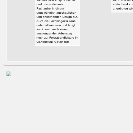
Tierwelt viele anspruchsvolle
wenn solides 
und praxisrelevante
erfrischend en
Fachartikel in einem
angeboten wir
ungewöhnlich anschaulichen
und erfrischenden Design auf.
Auch ein Fachmagazin kann
unterhaltsam sein und taugt
somit auch nach einem
anstrengenden Arbeitstag
noch zur Feierabendlektüre im
Gartenstuhl. Gefällt mir!“