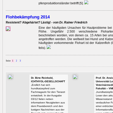
pfenproduktionsländer betrifft [5].
Flohbekämpfung 2014
Resistent? Abgehärtet? Lästig! -
von Dr. Rainer Friedrich
Eine der häufigsten Ursachen für Hautprobleme bei
Flöhe. Ungefähr 2.500 verschiedene Floharte
beschrieben worden, von denen ca. 15 Arten bei un
angetroffen werden. Die weltweit bei Hund und Katz
häufigsten vorkommende Flohart ist der Katzenfloh 
felis).
Seite
1
2
3
Dr. Birte Reinhold,
Prof. Dr. Arw
ICHTHYOL-GESELLSCHAFT
Universität Le
„Endlich hat sich
Veterinärmedi
hundkatzepferd zum
Fakultät – VM
Fachmagazin für den Tierarzt
„hundkatzepfer
entwickelt. In der Ausgabe
Leser den aktu
03/12 fielen neben
Wissensstand i
informativen Neuigkeiten aus
verdaulicher F
dem Praxisbereich und den
einer erdrück
lustigen Nachrichten aus der
Informationsflu