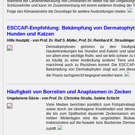
Während der Larvenentwicklung von Dirofilarien im Vektor hat die Umgebung
Schlüsselrolle und kann im ­Zusammenhang mit einem weiteren Anstieg der 
Folge des Klimawandels die Grundlage für weitere Ausbreitungen bieten.
ESCCAP-Empfehlung: Bekämpfung von Dermatophyt
Hunden und Katzen
Hilfe Hautpilz -
von Prof. Dr. Ralf S. Müller, Prof. Dr. Reinhard K. Straubinger
Dermatophytosen gehören zu den häufigste
Hauterkrankungen bei Hunden und Katzen und spiele
vor allem eine wichtige Rolle, weil sie teils schwer zu 
es häufig zu einer Ansteckung anderer Tiere un
manchmal auch zu Rezidiven kommt. Die ESCCAP-
Bekämpfung von Dermatophyten zeigt auf, wie dies
der Praxis sachgerecht begegnet werden kann.
Häufigkeit von Borrelien und Anaplasmen in Zecken
Ungebetene Gäste -
von Prof. Dr. Christina Strube, Sabine Schicht
Viele Medien berichten pünktlich zum Frühjahrsbeg
sowie durch sie übertragene Krankheiten und stimm
die bis zum Spätherbst dauernde Zeckensaison ei
milden Wintertagen sind die ungeliebten Blutsa
insbesondere auf die Auwald- bzw. Buntzecke Dermace
zutrifft.