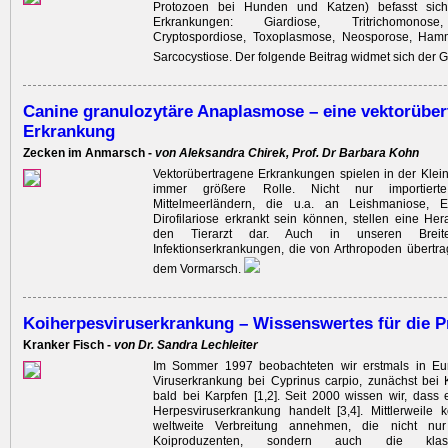
Protozoen bei Hunden und Katzen) befasst sich
Erkrankungen: Giardiose, Tritrichomonose
Cryptospordiose, Toxoplasmose, Neosporose, Ham
Sarcocystiose. Der folgende Beitrag widmet sich der G
Canine granulozytäre Anaplasmose – eine vektorüber
Erkrankung
Zecken im Anmarsch -
von Aleksandra Chirek, Prof. Dr Barbara Kohn
Vektorübertragene Erkrankungen spielen in der Klein
immer größere Rolle. Nicht nur importie
Mittelmeerländern, die u.a. an Leishmaniose, E
Dirofilariose erkrankt sein können, stellen eine Her
den Tierarzt dar. Auch in unseren Breit
Infektionserkrankungen, die von Arthropoden übertr
dem Vormarsch.
Koiherpesviruserkrankung – Wissenswertes für die P
Kranker Fisch -
von Dr. Sandra Lechleiter
Im Sommer 1997 beobachteten wir erstmals in Eu
Viruserkrankung bei Cyprinus carpio, zunächst bei
bald bei Karpfen [1,2]. Seit 2000 wissen wir, dass
Herpesviruserkrankung handelt [3,4]. Mittlerweile
weltweite Verbreitung annehmen, die nicht nur
Koiproduzenten, sondern auch die klas