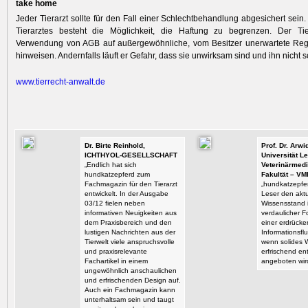
take home
Jeder Tierarzt sollte für den Fall einer Schlechtbehandlung abgesichert sein
Tierarztes besteht die Möglichkeit, die Haftung zu begrenzen. Der Ti
Verwendung von AGB auf außergewöhnliche, vom Besitzer unerwartete Rege
hinweisen. Andernfalls läuft er Gefahr, dass sie unwirksam sind und ihn nicht 
www.tierre
cht-anwalt.de
Dr. Birte Reinhold,
Prof. Dr. Arw
ICHTHYOL-GESELLSCHAFT
Universität Le
„Endlich hat sich
Veterinärmedi
hundkatzepferd zum
Fakultät – VM
Fachmagazin für den Tierarzt
„hundkatzepfer
entwickelt. In der Ausgabe
Leser den aktu
03/12 fielen neben
Wissensstand i
informativen Neuigkeiten aus
verdaulicher F
dem Praxisbereich und den
einer erdrück
lustigen Nachrichten aus der
Informationsflu
Tierwelt viele anspruchsvolle
wenn solides 
und praxisrelevante
erfrischend en
Fachartikel in einem
angeboten wir
ungewöhnlich anschaulichen
und erfrischenden Design auf.
Auch ein Fachmagazin kann
unterhaltsam sein und taugt