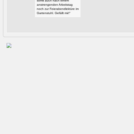
somit auch nach einem
anstrengenden Arbeitstag
noch zur Feierabendlektüre im
Gartenstuhl. Gefällt mir!“