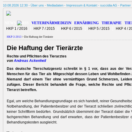
10.08.2026 12:30 -
Über uns
-
Mediadaten
-
Impressum & Kontakt
-
succidia AG
-
Partner
NEWS
VETERINÄRMEDIZIN
ERNÄHRUNG
THERAPIE
TIE
HKP 1 / 2016
HKP 7 / 2015
HKP 6 / 2015
HKP 5 / 2015
HKP 4 / 2
HKP-3-2013
> Die Haftung der Tierärzte
Die Haftung der Tierärzte
Rechte und Pflichten des Tierarztes
von
Andreas Ackenheil
Das deutsche Tierschutzgesetz schreibt in § 1 vor, dass aus der Ve
Menschen für das Tier als Mitgeschöpf dessen Leben und Wohlbefinden z
Niemand darf einem Tier ohne vernünftigen Grund Schmerzen, Leide
zufügen. Dieser Bericht behandelt die Frage, welche Rechte und Pfli
Tierarzt betreffen.
Egal, um welche Behandlungsgrundlage es sich handelt, reiner Gesundheits
Notbehandlung, der Patientenbe­sitzer und der Tierarzt schließen zivilrechtli
keiner Schriftform bedürfen. Grundsätzlich übernimmt der Tierarzt dabei die 
fachgerechten Behandlung und darf erwarten, dass der Patientenbesitzer 
Behandlungskosten ausgleicht.