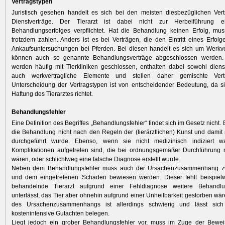
Vertragstypen
Juristisch gesehen handelt es sich bei den meisten diesbezüglichen Ver
Dienstverträge. Der Tierarzt ist dabei nicht zur Herbeiführung e
Behandlungserfolges verpflichtet. Hat die Behandlung keinen Erfolg, mus
trotzdem zahlen. Anders ist es bei Verträgen, die den Eintritt eines Erfol
Ankaufsuntersuchungen bei Pferden. Bei diesen handelt es sich um Werkver
können auch so ­genannte Behandlungsverträge abgeschlossen werden.
werden häufig mit Tierkliniken geschlossen, enthalten ­dabei sowohl dienst
auch werkvertragliche Elemente und stellen daher gemischte Ver
Unterscheidung der Vertragstypen ist von entscheidender Bedeutung, da s
Haftung des Tierarztes richtet.
Behandlungsfehler
Eine Definition des Begriffes „Behandlungsfehler“ findet sich im Gesetz nicht. E
die Behandlung nicht nach den Regeln der (tierärztlichen) Kunst und damit ni
durchgeführt wurde. Ebenso, wenn sie nicht medizinisch indiziert w
Komplikationen aufgetreten sind, die bei ordnungsgemäßer Durchführung n
wären, oder schlichtweg eine falsche Diagnose erstellt wurde.
Neben dem Behandlungsfehler muss auch der Ursachenzusammenhang z
und dem eingetretenen Schaden bewiesen werden. Dieser fehlt beispiel
behandelnde Tierarzt aufgrund einer Fehldiagnose weitere Behand
unterlässt, das Tier aber ohnehin aufgrund einer Unheilbarkeit gestorben wä
des Ursachenzusammenhangs ist allerdings schwierig und lässt sich
kostenintensive Gutachten belegen.
Liegt jedoch ein grober Behandlungsfehler vor, muss im Zuge der Beweis