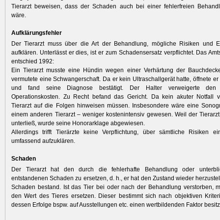
Tierarzt beweisen, dass der Schaden auch bei einer fehlerfreien Behandl
wäre.
Aufklärungsfehler
Der Tierarzt muss über die Art der Behandlung, mögliche Risiken und Er
aufklären. Unterlässt er dies, ist er zum Schadensersatz verpflichtet. Das Amts
entschied 1992:
Ein Tierarzt musste eine Hündin wegen einer Verhärtung der Bauchdeck
vermutete eine Schwangerschaft. Da er kein Ultraschallgerät hatte, öffnete e
und fand seine Diagnose bestätigt. Der Halter verweigerte den 
Operationskosten. Zu Recht befand das Gericht. Da kein akuter Notfall v
Tierarzt auf die Folgen hinweisen müssen. Insbesondere wäre eine Sonogr
einem anderen Tierarzt – weniger kostenintensiv gewesen. Weil der Tierarz
unterließ, wurde seine Honorarklage abgewiesen.
Allerdings trifft Tierärzte keine Verpflichtung, über sämtliche Risiken 
umfassend aufzuklären.
Schaden
Der Tierarzt hat den durch die fehlerhafte Behandlung oder unterbl
entstandenen Schaden zu ersetzen, d. h., er hat den Zustand wieder herzustel
Schaden bestand. Ist das Tier bei oder nach der Behandlung verstorben, m
den Wert des Tieres ersetzen. Dieser bestimmt sich nach objektiven Krite
dessen Erfolge bspw. auf Ausstellungen etc. einen wertbildenden Faktor besit