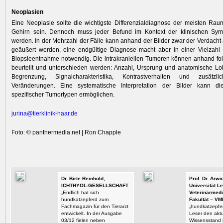
Neoplasien
Eine Neoplasie sollte die wichtigste Differenzialdiagnose der meisten Ra
Gehirn sein. Dennoch muss jeder Befund im Kontext der klinischen S
werden. In der Mehrzahl der Fälle kann anhand der Bilder zwar der Verdacht
geäußert werden, eine endgültige Diagnose macht aber in einer Vielzahl 
Biopsieentnahme notwendig. Die intrakraniellen Tumoren können anhand fol
beurteilt und unterschieden werden: Anzahl, Ursprung und anatomische Lok
Begrenzung, Signalcharakteristika, Kontrastverhalten und zusätzl
Veränderungen. Eine systematische Interpretation der Bilder kann die 
spezifischer Tumortypen ermöglichen.
jurina@tierklinik-haar.de
Foto: © panthermedia.net | Ron Chapple
Dr. Birte Reinhold,
Prof. Dr. Arw
ICHTHYOL-GESELLSCHAFT
Universität Le
„Endlich hat sich
Veterinärmedi
hundkatzepferd zum
Fakultät – VM
Fachmagazin für den Tierarzt
„hundkatzepfer
entwickelt. In der Ausgabe
Leser den aktu
03/12 fielen neben
Wissensstand i