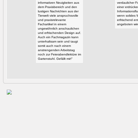
informativen Neuigkeiten aus
verdaulicher F
dem Praxisbereich und den
einer erdrück
lustigen Nachrichten aus der
Informationsflu
Tierwelt viele anspruchsvolle
wenn solides 
und praxisrelevante
erfrischend en
Fachartikel in einem
angeboten wir
ungewöhnlich anschaulichen
und erfrischenden Design auf.
Auch ein Fachmagazin kann
unterhaltsam sein und taugt
somit auch nach einem
anstrengenden Arbeitstag
noch zur Feierabendlektüre im
Gartenstuhl. Gefällt mir!“