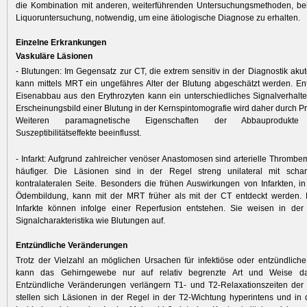
die Kombination mit anderen, weiterführenden Untersuchungsmethoden, bei
Liquoruntersuchung, notwendig, um eine ätiologische Diagnose zu erhalten.
Einzelne Erkrankungen
Vaskuläre Läsionen
- Blutungen: Im Gegensatz zur CT, die extrem sensitiv in der Diagnostik akut
kann mittels MRT ein ungefähres Alter der Blutung abgeschätzt werden. E
Eisenabbau aus den Erythrozyten kann ein unterschiedliches Signalverhalte
Erscheinungsbild einer Blutung in der Kernspintomografie wird daher durch Pr
Weiteren paramagnetische Eigenschaften der Abbauprodukte
Suszeptibilitätseffekte beeinflusst.
- Infarkt: Aufgrund zahlreicher venöser Anastomosen sind arterielle Thrombem
häufiger. Die Läsionen sind in der Regel streng unilateral mit scha
kontralateralen Seite. Besonders die frühen Auswirkungen von Infarkten, i
Ödembildung, kann mit der MRT früher als mit der CT entdeckt werden.
Infarkte können infolge einer Reperfusion entstehen. Sie weisen in der
Signalcharakteristika wie Blutungen auf.
Entzündliche Veränderungen
Trotz der Vielzahl an möglichen Ursachen für infektiöse oder entzündlic
kann das Gehirngewebe nur auf relativ begrenzte Art und Weise dar
Entzündliche Veränderungen verlängern T1- und T2-Relaxationszeiten de
stellen sich Läsionen in der Regel in der T2-Wichtung hyperintens und in