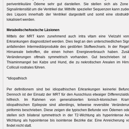
periventrikuläre Ödeme sehr gut darstellen. Sie stellen sich als Zone 
Signalintensität um die Ventrikel dar. Mithilfe spezieller Sequenzen kann zude
des Liquors innerhalb der Ventrikel dargestellt und somit eine obstrukt
lokalisiert werden.
Metabolische/toxische Läsionen
Mittels der MRT kann zunehmend auch intra vitam eine Vielzahl von
Erkrankungen diagnostiziert werden. Dies liegt an den unterschiedlichen Sign
anfallenden Intermediärprodukte des gestörten Stoffwechsels. In der Rege
Hirnareale betroffen, die einen hohen Energieverbrauch haben. Zusä
Veränderungen oftmals symmetrisch vorhanden. Gut beschrieben ist m
Thiaminmangel bei Katze und Hund, die zu nekrotischen Arealen im Hi
Colliculi rostrales führen.
*Idiopathisch
Per definitionem sind bei idiopathischen Erkrankungen keinerlei Befu
Dennoch ist der Einsatz der MRT für den Ausschluss etwaiger Differenziald
hilfreich. Im Rahmen von generalisierten tonisch-klonischen Kram
idiopathischen Epilepsie sind allerdings, teilweise reversible Verände
piriformis beschrieben. Diese zeigen die typischen Befunde von Ödemen od
stellen sich bilateral symmetrisch in der T2-Wichtung als hyperintense Ar
Wichtung als hypointense bis isointense Bezirke dar. Eine Anreicherung vo
findet nicht statt.