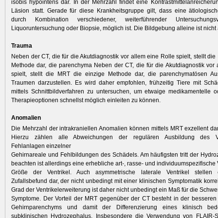
isobis hypointens dar. In der Mehrzahl findet eine Kontrastmittelanreicheru
Läsion statt. Gerade für diese Krankheitsgruppe gilt, dass eine ätiologis
durch Kombination verschiedener, weiterführender Untersuchungsv
Liquoruntersuchung oder Biopsie, möglich ist. Die Bildgebung alleine ist nicht
Trauma
Neben der CT, die für die Akutdiagnostik vor allem eine Rolle spielt, stellt di
Methode dar, die parenchyma Neben der CT, die für die Akutdiagnostik vor 
spielt, stellt die MRT die einzige Methode dar, die parenchymatösen A
Traumen darzustellen. Es wird daher empfohlen, frühzeitig Tiere mit Sch
mittels Schnittbildverfahren zu untersuchen, um etwaige medikamentelle o
Therapieoptionen schnellst möglich einleiten zu können.
Anomalien
Die Mehrzahl der intrakraniellen Anomalien können mittels MRT exzellent dar
Hierzu zählen alle Abweichungen der regulären Ausbildung des Ven
Fehlanlagen einzelner
Gehirnareale und Fehlbildungen des Schädels. Am häufigsten tritt der Hydro
beachten ist allerdings eine erhebliche art-, rasse- und individuumspezifische Va
Größe der Ventrikel. Auch asymmetrische laterale Ventrikel stellen
Zufallsbefund dar, der nicht unbedingt mit einer klinischen Symptomatik korr
Grad der Ventrikelerweiterung ist daher nicht unbedingt ein Maß für die Schwe
Symptome. Der Vorteil der MRT gegenüber der CT besteht in der besseren 
Gehirnparenchyms und damit der Differenzierung eines klinisch be
subklinischen Hydrozephalus. Insbesondere die Verwendung von FLAIR