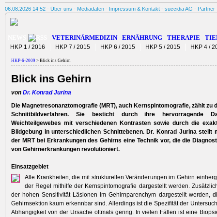
06.08.2026 14:52 -
Über uns
-
Mediadaten
-
Impressum & Kontakt
-
succidia AG
-
Partner
NEWS
VETERINÄRMEDIZIN
ERNÄHRUNG
THERAPIE
TIE
HKP 1 / 2016
HKP 7 / 2015
HKP 6 / 2015
HKP 5 / 2015
HKP 4 / 2
HKP-6-2009
> Blick ins Gehirn
Blick ins Gehirn
von
Dr. Konrad Jurina
Die Magnetresonanztomografie (MRT), auch Kernspintomografie, zählt zu d
Schnittbildverfahren. Sie besticht durch ihre hervorragende Da
Weichteilgewebes mit verschiedenen Kontrasten sowie durch die exak
Bildgebung in unterschiedlichen Schnittebenen. Dr. Konrad Jurina stellt
der MRT bei Erkrankungen des Gehirns eine Technik vor, die die Diagnost
von Gehirnerkrankungen revolutioniert.
Einsatzgebiet
Alle Krankheiten, die mit strukturellen Veränderungen im Gehirn einher
der Regel mithilfe der Kernspintomografie dargestellt werden. Zusätzlic
der hohen Sensitivität Läsionen im Gehirnparenchym dargestellt werden, d
Gehirnsektion kaum erkennbar sind. Allerdings ist die Spezifität der Untersu
Abhängigkeit von der Ursache oftmals gering. In vielen Fällen ist eine Biop