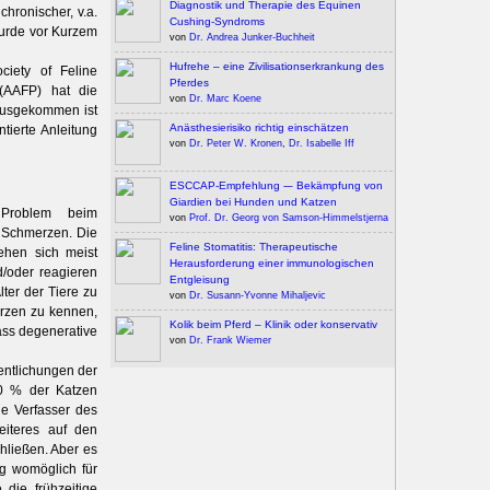
Diagnostik und Therapie des Equinen
hronischer, v.a.
Cushing-Syndroms
urde vor Kurzem
von
Dr. Andrea Junker-Buchheit
Hufrehe – eine Zivilisationserkrankung des
ciety of Feline
Pferdes
 (AAFP) hat die
von
Dr. Marc Koene
ausgekommen ist
Anästhesierisiko richtig einschätzen
tierte Anleitung
von
Dr. Peter W. Kronen
,
Dr. Isabelle Iff
ESCCAP-Empfehlung -– Bekämpfung von
Giardien bei Hunden und Katzen
Problem beim
von
Prof. Dr. Georg von Samson-Himmelstjerna
 Schmerzen. Die
Feline Stomatitis: Therapeutische
ehen sich meist
Herausforderung einer immunologischen
d/oder reagieren
Entgleisung
ter der Tiere zu
von
Dr. Susann-Yvonne Mihaljevic
erzen zu kennen,
Kolik beim Pferd – Klinik oder konservativ
ass degenerative
von
Dr. Frank Wiemer
entlichungen der
90 % der Katzen
ie Verfasser des
eiteres auf den
hließen. Aber es
g womöglich für
die frühzeitige