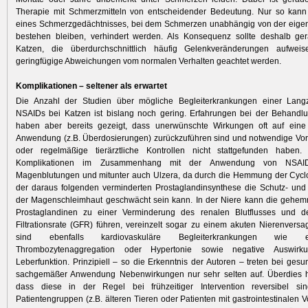
Therapie mit Schmerzmitteln von entscheidender Bedeutung. Nur so kann
eines Schmerzgedächtnisses, bei dem Schmerzen unabhängig von der eigen
bestehen bleiben, verhindert werden. Als Konsequenz sollte deshalb ger
Katzen, die überdurchschnittlich häufig Gelenkveränderungen aufweis
geringfügige Abweichungen vom normalen Verhalten geachtet werden.
Komplikationen – seltener als erwartet
Die Anzahl der Studien über mögliche Begleiterkrankungen einer Langz
NSAIDs bei Katzen ist bislang noch gering. Erfahrungen bei der Behand
haben aber bereits gezeigt, dass unerwünschte Wirkungen oft auf ei
Anwendung (z.B. Überdosierungen) zurückzuführen sind und notwendige Vo
oder regelmäßige tierärztliche Kontrollen nicht stattgefunden haben.
Komplikationen im Zusammenhang mit der Anwendung von NSAI
Magenblutungen und mitunter auch Ulzera, da durch die Hemmung der Cyc
der daraus folgenden verminderten Prostaglandinsynthese die Schutz- und 
der Magenschleimhaut geschwächt sein kann. In der Niere kann die gehem
Prostaglandinen zu einer Verminderung des renalen Blutflusses und d
Filtrationsrate (GFR) führen, vereinzelt sogar zu einem akuten Nierenversa
sind ebenfalls kardiovaskuläre Begleiterkrankungen wie e
Thrombozytenaggregation oder Hypertonie sowie negative Auswirk
Leberfunktion. Prinzipiell – so die Erkenntnis der Autoren – treten bei ges
sachgemäßer Anwendung Nebenwirkungen nur sehr selten auf. Überdies ha
dass diese in der Regel bei frühzeitiger Intervention reversibel si
Patientengruppen (z.B. älteren Tieren oder Patienten mit gastrointestinalen 