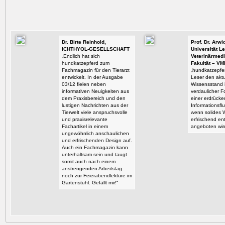
Dr. Birte Reinhold,
Prof. Dr. Arw
ICHTHYOL-GESELLSCHAFT
Universität Le
„Endlich hat sich
Veterinärmedi
hundkatzepferd zum
Fakultät – VM
Fachmagazin für den Tierarzt
„hundkatzepfer
entwickelt. In der Ausgabe
Leser den aktu
03/12 fielen neben
Wissensstand i
informativen Neuigkeiten aus
verdaulicher F
dem Praxisbereich und den
einer erdrück
lustigen Nachrichten aus der
Informationsflu
Tierwelt viele anspruchsvolle
wenn solides 
und praxisrelevante
erfrischend en
Fachartikel in einem
angeboten wir
ungewöhnlich anschaulichen
und erfrischenden Design auf.
Auch ein Fachmagazin kann
unterhaltsam sein und taugt
somit auch nach einem
anstrengenden Arbeitstag
noch zur Feierabendlektüre im
Gartenstuhl. Gefällt mir!“