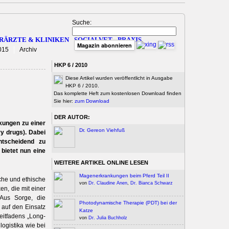
Suche:
RÄRZTE & KLINIKEN
SOCIALVET
PRAXIS
Magazin abonnieren
015
Archiv
HKP 6 / 2010
Diese Artikel wurden veröffentlicht in Ausgabe
HKP 6 / 2010.
Das komplette Heft zum kostenlosen Download finden
Sie hier:
zum Download
DER AUTOR:
kungen zu einer
Dr. Gereon Viehfuß
y drugs). Dabei
ntscheidend zu
 bietet nun eine
WEITERE ARTIKEL ONLINE LESEN
Magenerkrankungen beim Pferd Teil II
sche und ethische
von
Dr. Claudine Anen
,
Dr. Bianca Schwarz
en, die mit einer
 Aus Sorge, die
Photodynamische Therapie (PDT) bei der
 auf den Einsatz
Katze
Leitfadens „Long-
von
Dr. Julia Buchholz
logistika wie bei