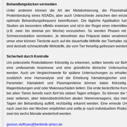
Behandlungslücken vermeiden
Unter anderem können die Art der Metabolisierung, die Plasmahalb
Proteinbindung eines NSAIDs, aber auch Unterschiede zwischen den einze
optimale Behandlungsfrequenz beeinflussen. Die tägliche Applikation hat
Studien als besonders effektiv erwiesen und ist in der Regel einer intermitt
(z.B. zwei- bis dreimal pro Woche) vorzuziehen. So werden Phasen mit
Schmerzreduktion vermieden. Je stressfreier das Präparat dabei verabrei
umso eher können Tierärzte auch auf die dauerhafte Mithilfe der Tierhalter zä
sind deshalb schmackhafte Wirkstoffe, die vom Tier freiwillig gefressen werden
Sicherheit durch Kontrolle
Um potenzielle Risikofaktoren frühzeitig zu erkennen, sollten bereits vor B
eine umfassende Anamnese und eine gründliche klinische Untersuchun
werden. Auch um Vergleichswerte für spätere Untersuchungen zu erhalten,
zusätzlich eine Harnanalyse und die Erhebung hämatologischer und 
Parameter; Hämatokrit und Plasmaproteine können dabei frühzeiti
Magenblutungen und/ oder Mukosaschäden liefern. Die erste tierärztliche Kont
bei allen Tieren bereits nach fünf bis sieben Tagen erfolgen. So können di
zwar seltenen, aber lebensbedrohlichen akuten Nierenversagens, das meis
Tagen der Behandlung auftritt, rechtzeitig erkannt werden. Eine erneute U
nach zwei bis vier Wochen empfohlen und sollte je nach individuellem Risiko
zwei bis sechs Monate wiederholt werden.
gereon.viefhues@tierklinik-ahlen.de