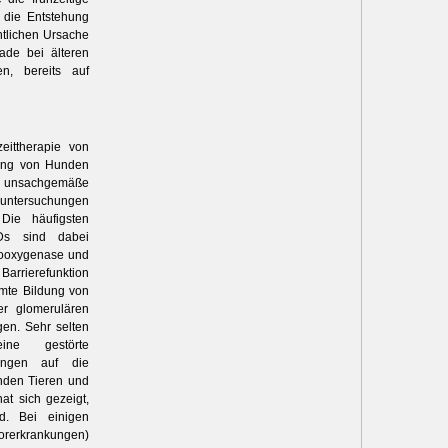
 die Entstehung
tlichen Ursache
ade bei älteren
en, bereits auf
eittherapie von
lung von Hunden
ne unsachgemäße
runtersuchungen
 Die häufigsten
Ds sind dabei
looxygenase und
Barrierefunktion
mte Bildung von
er glomerulären
gen. Sehr selten
ine gestörte
ungen auf die
unden Tieren und
t sich gezeigt,
nd. Bei einigen
Vorerkrankungen)