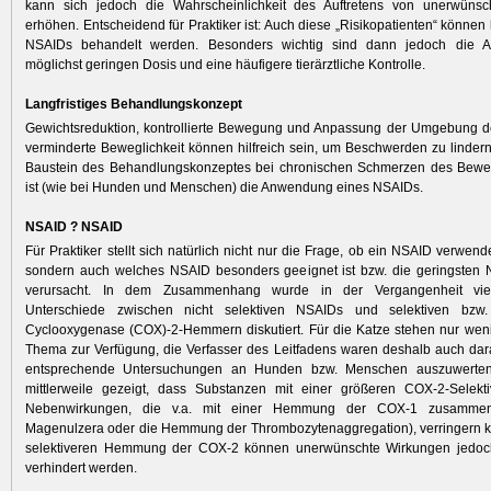
kann sich jedoch die Wahrscheinlichkeit des Auftretens von unerwüns
erhöhen. Entscheidend für Praktiker ist: Auch diese „Risikopatienten“ können 
NSAIDs behandelt werden. Besonders wichtig sind dann jedoch die Ap
möglichst geringen Dosis und eine häufigere tierärztliche Kontrolle.
Langfristiges Behandlungskonzept
Gewichtsreduktion, kontrollierte Bewegung und Anpassung der Umgebung de
verminderte Beweglichkeit können hilfreich sein, um Beschwerden zu lindern
Baustein des Behandlungskonzeptes bei chronischen Schmerzen des Bew
ist (wie bei Hunden und Menschen) die Anwendung eines NSAIDs.
NSAID ? NSAID
Für Praktiker stellt sich natürlich nicht nur die Frage, ob ein NSAID verwend
sondern auch welches NSAID besonders geeignet ist bzw. die geringsten
verursacht. In dem Zusammenhang wurde in der Vergangenheit vie
Unterschiede zwischen nicht selektiven NSAIDs und selektiven bzw. 
Cyclooxygenase (COX)-2-Hemmern diskutiert. Für die Katze stehen nur wen
Thema zur Verfügung, die Verfasser des Leitfadens waren deshalb auch da
entsprechende Untersuchungen an Hunden bzw. Menschen auszuwerten.
mittlerweile gezeigt, dass Substanzen mit einer größeren COX-2-Selektiv
Nebenwirkungen, die v.a. mit einer Hemmung der COX-1 zusammen
Magenulzera oder die Hemmung der Thrombozytenaggregation), verringern k
selektiveren Hemmung der COX-2 können unerwünschte Wirkungen jedoch
verhindert werden.