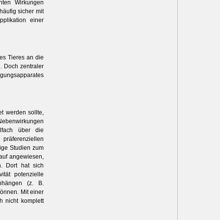
chten Wirkungen
häufig sicher mit
plikation einer
s Tieres an die
. Doch zentraler
egungsapparates
et werden sollte,
 Nebenwirkungen
lfach über die
präferenziellen
ige Studien zum
rauf angewiesen,
 Dort hat sich
ität potenzielle
hängen (z. B.
önnen. Mit einer
 nicht komplett