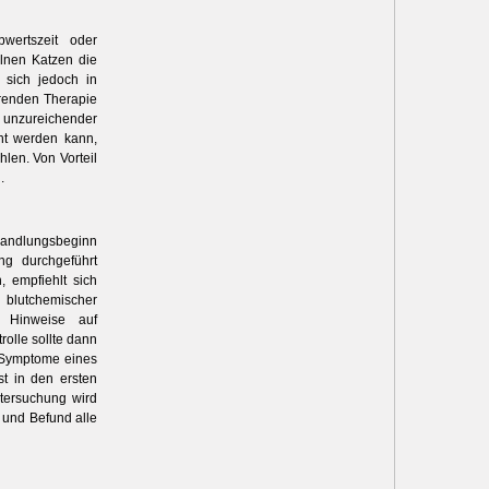
wertszeit oder
lnen Katzen die
 sich jedoch in
ierenden Therapie
 unzureichender
cht werden kann,
hlen. Von Vorteil
.
ehandlungsbeginn
g durchgeführt
 empfiehlt sich
blutchemischer
g Hinweise auf
rolle sollte dann
e Symptome eines
t in den ersten
ntersuchung wird
 und Befund alle