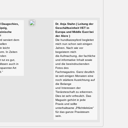
id Daugschies,
Dr. Anja Stahn ( Leitung der
ipzig,
Geschäftseinheit VET in
zinische
Europa und Middle East bei
F
der Alere )
d serviert dem
Die hundkatzepferd begleitet
ellen
mich nun schon seit einigen
n leicht
Jahren. Nach wie vor
orm. In Zeiten
begeistern mich
enden
die Aufmachung, der fachliche
t tut es gut,
und informative Inhalt sowie
Wissen auch in
und die beeindruckenden
tspannter Art
Fotos des
d.“
Fachmagazins. Ganz deutlich
ist seit einigen Monaten eine
noch stärkere Ausrichtung auf
die Belange
und Interessen der
Tierärzteschaft zu erkennen.
Dies ist sehr erfreulich. Das
Magazin gehört in jede
Praxis und sollte
unterhaltsame „Pflichtlektüre“
für das ganze Praxisteam
sein.