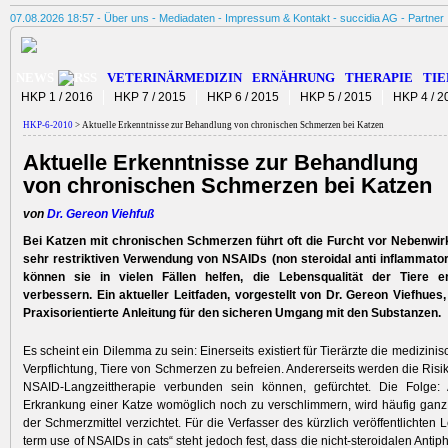
07.08.2026 18:57 -
Über uns
-
Mediadaten
-
Impressum & Kontakt
-
succidia AG
-
Partner
NEWS
VETERINÄRMEDIZIN
ERNÄHRUNG
THERAPIE
TIE
HKP 1 / 2016
HKP 7 / 2015
HKP 6 / 2015
HKP 5 / 2015
HKP 4 / 2
HKP-6-2010
> Aktuelle Erkenntnisse zur Behandlung von chronischen Schmerzen bei Katzen
Aktuelle Erkenntnisse zur Behandlung
von chronischen Schmerzen bei Katzen
von
Dr. Gereon Viehfuß
Bei Katzen mit chronischen Schmerzen führt oft die Furcht vor Nebenwir
sehr restriktiven Verwendung von NSAIDs (non steroidal anti inflammator
können sie in vielen Fällen helfen, die Lebensqualität der Tiere e
verbessern. Ein aktueller Leitfaden, vorgestellt von Dr. Gereon Viefhues,
Praxisorientierte Anleitung für den sicheren Umgang mit den Substanzen.
Es scheint ein Dilemma zu sein: Einerseits existiert für Tierärzte die medizini
Verpflichtung, Tiere von Schmerzen zu befreien. Andererseits werden die Risik
NSAID-Langzeittherapie verbunden sein können, gefürchtet. Die Folge:
Erkrankung einer Katze womöglich noch zu verschlimmern, wird häufig ganz
der Schmerzmittel verzichtet. Für die Verfasser des kürzlich veröffentlichten 
term use of NSAIDs in cats“ steht jedoch fest, dass die nicht-steroidalen Antiph