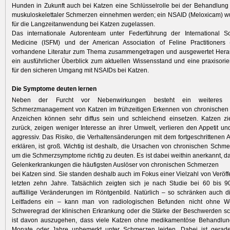
Hunden in Zukunft auch bei Katzen eine Schlüsselrolle bei der Behandlung c
muskuloskelettaler Schmerzen einnehmen werden; ein NSAID (Meloxicam) w
für die Langzeitanwendung bei Katzen zugelassen.
Das internationale Autorenteam unter Federführung der International So
Medicine (ISFM) und der American Association of Feline Practitioners
vorhandene Literatur zum Thema zusammengetragen und ausgewertet Her
ein ausführlicher Überblick zum aktuellen Wissensstand und eine praxisorien
für den sicheren Umgang mit NSAIDs bei Katzen.
Die Symptome deuten lernen
Neben der Furcht vor Nebenwirkungen besteht ein weiteres 
Schmerzmanagement von Katzen im frühzeitigen Erkennen von chronischen
Anzeichen können sehr diffus sein und schleichend einsetzen. Katzen zi
zurück, zeigen weniger Interesse an ihrer Umwelt, verlieren den Appetit un
aggressiv. Das Risiko, die Verhaltensänderungen mit dem fortgeschrittenen Al
erklären, ist groß. Wichtig ist deshalb, die Ursachen von chronischen Schm
um die Schmerzsymptome richtig zu deuten. Es ist dabei weithin anerkannt, d
Gelenkerkrankungen die häufigsten Auslöser von chronischen Schmerzen
bei Katzen sind. Sie standen deshalb auch im Fokus einer Vielzahl von Veröff
letzten zehn Jahre. Tatsächlich zeigten sich je nach Studie bei 60 bis 
auffällige Veränderungen im Röntgenbild. Natürlich – so schränken auch d
Leitfadens ein – kann man von radiologischen Befunden nicht ohne W
Schweregrad der klinischen Erkrankung oder die Stärke der Beschwerden sc
ist davon auszugehen, dass viele Katzen ohne medikamentöse Behandlun
Monate oder Jahre unbemerkt unter Schmerzen leiden. Dabei ist gerade 