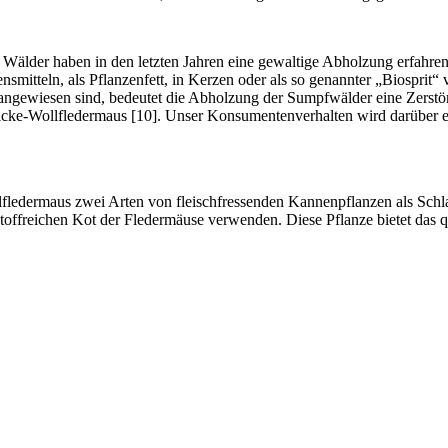
Wälder ­haben in den letzten Jahren eine gewaltige Abholzung erfahre
mitteln, als Pflanzenfett, in Kerzen oder als so genannter „Biosprit“
angewiesen sind, bedeutet die Abholzung der Sumpfwälder eine Zerstö
cke-Wollfledermaus [10]. Unser Konsumentenverhalten wird darüber ent
ledermaus zwei Arten von fleischfressenden Kannenpflanzen als Schlaf
toffreichen Kot der Fledermäuse verwenden. Diese Pflanze bietet das q