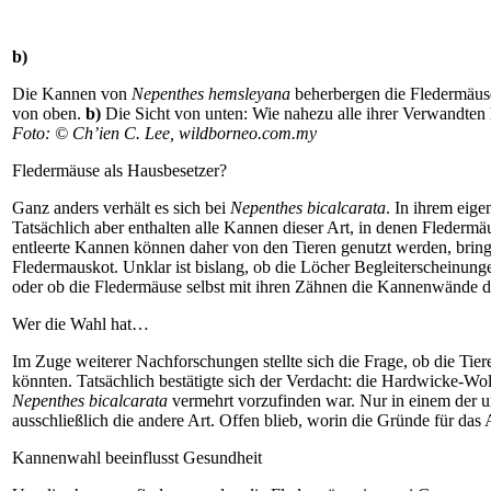
b)
Die Kannen von
Nepenthes hemsleyana
beherbergen die Fledermäuse
von oben.
b)
Die Sicht von unten: Wie nahezu alle ihrer Verwandte
Foto: © Ch’ien C. Lee, wildborneo.com.my
Fledermäuse als Hausbesetzer?
Ganz anders verhält es sich bei
Nepenthes bicalcarata
. In ihrem eige
Tatsächlich aber enthalten alle Kannen dieser Art, in denen Flederm
entleerte Kannen können daher von den Tieren genutzt werden, brin
Fledermauskot. Unklar ist bislang, ob die Löcher Begleiterscheinunge
oder ob die Fledermäuse selbst mit ihren Zähnen die Kannenwände dur
Wer die Wahl hat…
Im Zuge weiterer Nachforschungen stellte sich die Frage, ob die Ti
könnten. Tatsächlich bestätigte sich der Verdacht: die Hardwicke-Wo
Nepenthes bicalcarata
vermehrt vorzufinden war. Nur in einem der u
ausschließlich die andere Art. Offen blieb, worin die Gründe für das
Kannenwahl beeinflusst Gesundheit