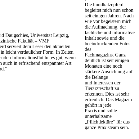
Die hundkatzepferd
begleitet mich nun schon
seit einigen Jahren. Nach
wie vor begeistern mich
die Aufmachung, der
fachliche und informative
id Daugschies, Universität Leipzig,
Inhalt sowie und die
izinische Fakultät – VMF
beeindruckenden Fotos
rd serviert dem Leser den aktuellen
des
in leicht verdaulicher Form. In Zeiten
Fachmagazins. Ganz
enden Informationsflut tut es gut, wenn
deutlich ist seit einigen
n auch in erfrischend entspannter Art
Monaten eine noch
rd.“
stärkere Ausrichtung auf
die Belange
und Interessen der
Tierärzteschaft zu
erkennen. Dies ist sehr
erfreulich. Das Magazin
gehört in jede
Praxis und sollte
unterhaltsame
„Pflichtlektüre“ für das
ganze Praxisteam sein.