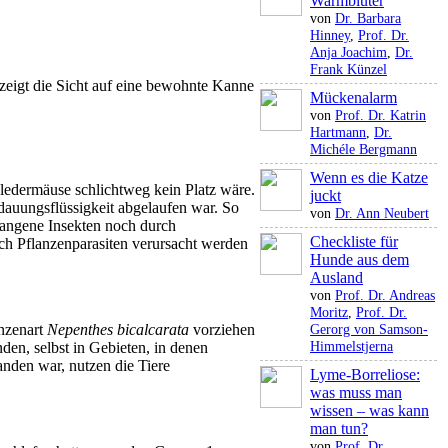
Warmblüter
von
Dr. Barbara
Hinney
,
Prof. Dr.
Anja Joachim
,
Dr.
Frank Künzel
zeigt die Sicht auf eine bewohnte Kanne
Mückenalarm
von
Prof. Dr. Katrin
Hartmann
,
Dr.
Michéle Bergmann
Wenn es die Katze
 Fledermäuse schlichtweg kein Platz wäre.
juckt
dauungsflüssigkeit abgelaufen war. So
von
Dr. Ann Neubert
fangene Insekten noch durch
Checkliste für
rch Pflanzenparasiten verursacht werden
Hunde aus dem
Ausland
von
Prof. Dr. Andreas
Moritz
,
Prof. Dr.
nzenart
Nepenthes bicalcarata
vorziehen
Gerorg von Samson-
Himmelstjerna
nden, selbst in Gebieten, in denen
nden war, nutzen die Tiere
Lyme-Borreliose:
was muss man
wissen – was kann
man tun?
von
Prof. Dr.