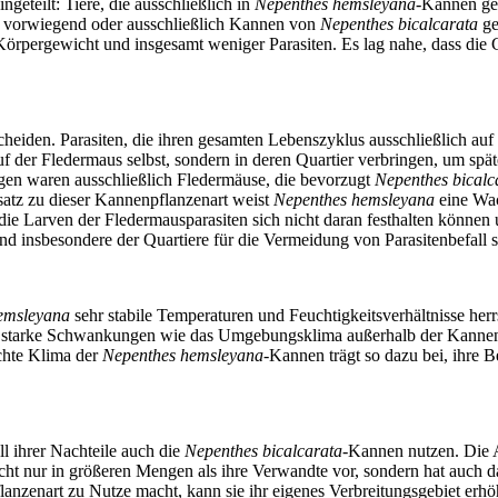
eteilt: Tiere, die ausschließlich in
Nepenthes hemsleyana
-Kannen ge
ie vorwiegend oder ausschließlich Kannen von
Nepenthes bicalcarata
ge
 Körpergewicht und insgesamt weniger Parasiten. Es lag nahe, dass die 
heiden. Parasiten, die ihren gesamten Lebenszyklus ausschließlich auf 
uf der Fledermaus selbst, sondern in deren Quartier verbringen, um spät
gen waren ausschließlich Fledermäuse, die bevorzugt
Nepenthes bicalc
satz zu dieser Kannenpflanzenart weist
Nepenthes hemsleyana
eine Wac
h die Larven der Fledermausparasiten sich nicht ­daran festhalten können
nd insbesondere der Quartiere für die Vermeidung von Parasitenbefall s
emsleyana
sehr stabile Temperaturen und Feuchtigkeitsverhältnisse he
 starke Schwankungen wie das Umgebungsklima außerhalb der Kannen,
uchte Klima der
Nepenthes hems­leyana
-Kannen trägt so dazu bei, ihre
ll ihrer Nachteile auch die
Nepenthes bicalcarata
-Kannen nutzen. Die A
ht nur in größeren Mengen als ihre Verwandte vor, sondern hat auch d
lanzenart zu Nutze macht, kann sie ihr eigenes Verbreitungsgebiet erhö