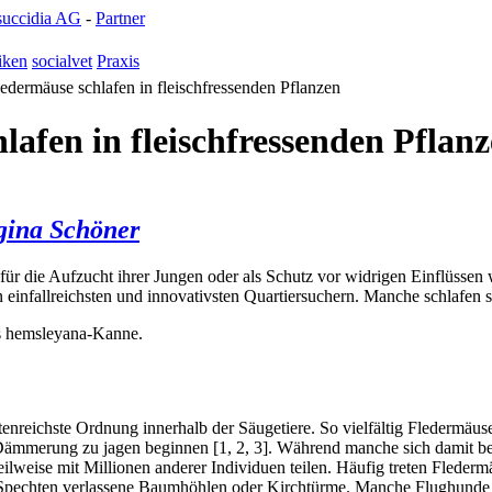
succidia AG
-
Partner
iken
socialvet
Praxis
dermäuse schlafen in fleischfressenden Pflanzen
afen in fleischfressenden Pflan
gina Schöner
für die Aufzucht ihrer Jungen oder als Schutz vor widrigen Einflüssen 
einfallreichsten und innovativsten Quartiersuchern. Manche schlafen s
s hemsleyana-Kanne.
tenreichste Ordnung innerhalb der Säugetiere. So vielfältig Fledermäuse
er Dämmerung zu jagen beginnen [1, 2, 3]. Während manche sich damit 
eilweise mit Millionen anderer Indi­viduen teilen. Häufig treten Flederm
on Spechten verlassene Baumhöhlen oder Kirchtürme. Manche Flughunde