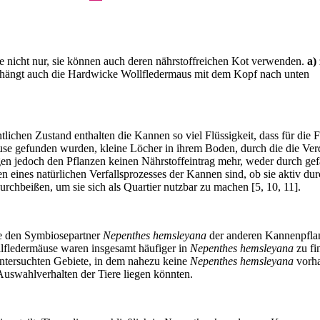
 nicht nur, sie können auch deren nährstoffreichen Kot verwenden.
a)
n hängt auch die Hardwicke Wollfledermaus mit dem Kopf nach unten
ntlichen Zustand enthalten die Kannen so viel Flüssigkeit, dass für die
äuse gefunden wurden, kleine Löcher in ihrem Boden, durch die die Ver
gen jedoch den Pflanzen keinen Nährstoffeintrag mehr, weder durch ge
n eines natürlichen Verfallsprozesses der Kannen sind, ob sie aktiv du
chbeißen, um sie sich als Quartier nutzbar zu machen [5, 10, 11].
ere den Symbiosepartner
Nepenthes hemsleyana
der anderen Kannenpfla
ll­fledermäuse waren insgesamt häufiger in
Nepenthes hemsleyana
zu fi
ntersuchten Gebiete, in dem nahezu keine
Nepenthes hemsleyana
vorha
 Auswahlverhalten der Tiere liegen könnten.