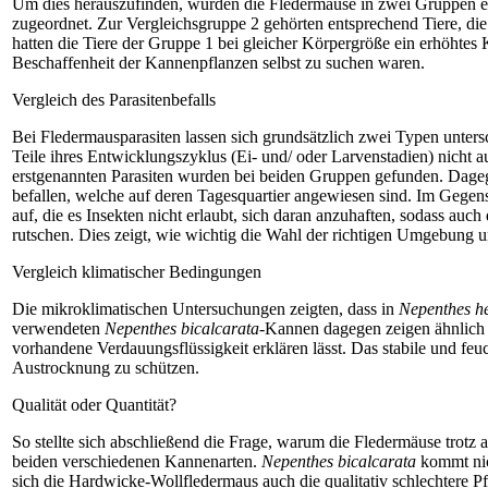
Um dies herauszufinden, wurden die Fledermäuse in zwei Gruppen eing
zugeordnet. Zur Vergleichsgruppe 2 gehörten entsprechend Tiere, d
hatten die Tiere der Gruppe 1 bei gleicher Körper­größe ein erhöhtes
Beschaffenheit der Kannenpflanzen selbst zu suchen waren.
Vergleich des Parasitenbefalls
Bei Fledermausparasiten lassen sich grundsätzlich zwei Typen untersc
Teile ihres Entwicklungs­zyklus (Ei- und/ oder Larvenstadien) nicht a
erstgenannten Parasiten wurden bei beiden Gruppen gefunden. Dage
befallen, welche auf deren Tagesquartier angewiesen sind. Im Gegen
auf, die es Insekten nicht erlaubt, sich daran anzuhaften, sodass auc
rutschen. Dies zeigt, wie wichtig die Wahl der richtigen Umgebung u
Vergleich klimatischer Bedingungen
Die mikroklimatischen Untersuchungen zeigten, dass in
Nepenthes h
verwendeten
Nepenthes bicalcarata
-Kannen dagegen zeigen ähnlich
vorhandene Verdauungsflüssigkeit erklären lässt. Das stabile und fe
Austrocknung zu schützen.
Qualität oder Quantität?
So stellte sich abschließend die Frage, ­warum die Fledermäuse trotz a
beiden verschiedenen Kannenarten.
Nepenthes bicalcarata
kommt nic
sich die Hardwicke-Wollfledermaus auch die qualitativ schlechtere Pf