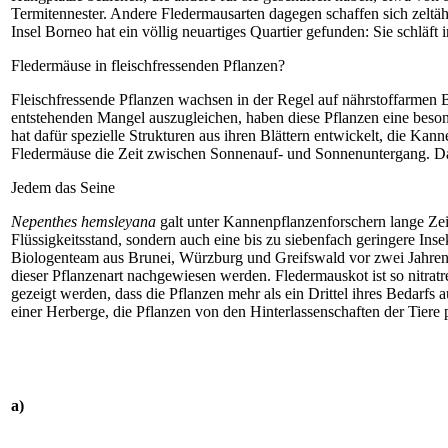
Termitennester. Andere Fledermausarten dagegen schaffen sich zeltähn
Insel Borneo hat ein völlig neuartiges Quartier gefunden: Sie schläft 
Fledermäuse in fleischfressenden Pflanzen?
Fleischfressende Pflanzen wachsen in der Regel auf nährstoffarmen Bö
entstehenden Mangel aus­zugleichen, haben diese Pflanzen eine beson
hat dafür spezielle Strukturen aus ihren Blättern entwickelt, die Kan
Fledermäuse die Zeit zwischen Sonnenauf- und Sonnenuntergang. Da
Jedem das Seine
Nepenthes hemsleyana
galt unter Kannenpflanzenforschern lange Zeit
Flüssigkeitsstand, sondern auch eine bis zu siebenfach geringere Inse
Biologenteam aus Brunei, Würzburg und Greifswald vor zwei Jahren
dieser Pflanzenart nachgewiesen werden. Fledermauskot ist so nitratr
gezeigt werden, dass die Pflanzen mehr als ein Drittel ihres Bedarfs
einer Herberge, die Pflanzen von den Hinterlassenschaften der Tiere pr
a)