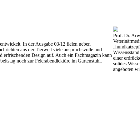
Prof. Dr. Arw
Veterinärmed
entwickelt. In der Ausgabe 03/12 fielen neben
„hundkatzepfe
chrichten aus der Tierwelt viele anspruchsvolle und
Wissensstand 
nd erfrischenden Design auf. Auch ein Fachmagazin kann
einer erdrück
beitstag noch zur Feierabendlektüre im Gartenstuhl.
solides Wisse
angeboten wi