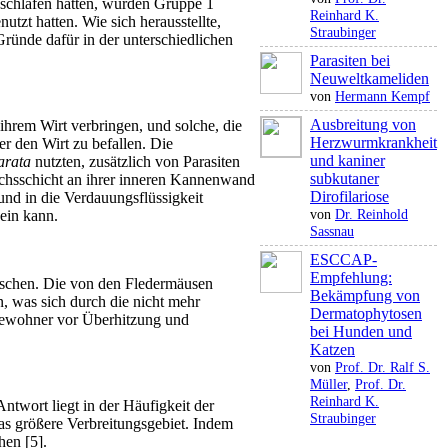
schlafen hatten, wurden Gruppe 1
Reinhard K.
nutzt hatten. Wie sich herausstellte,
Straubinger
Gründe dafür in der unterschiedlichen
Parasiten bei
Neuweltkameliden
von
Hermann Kempf
Ausbreitung von
ihrem Wirt verbringen, und solche, die
Herzwurmkrankheit
er den Wirt zu befallen. Die
und kaniner
arata
nutzten, zusätzlich von Parasiten
subkutaner
hsschicht an ihrer inneren Kannenwand
Dirofilariose
 und in die Verdauungsflüssigkeit
von
Dr. Reinhold
ein kann.
Sassnau
ESCCAP-
Empfehlung:
rrschen. Die von den Fledermäusen
Bekämpfung von
 was sich durch die nicht mehr
Dermatophytosen
 Bewohner vor Überhitzung und
bei Hunden und
Katzen
von
Prof. Dr. Ralf S.
Müller
,
Prof. Dr.
Reinhard K.
ntwort liegt in der Häufigkeit der
Straubinger
as größere Verbreitungsgebiet. Indem
hen [5].