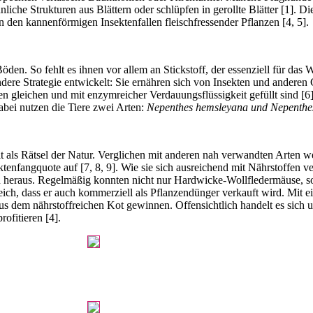
liche Strukturen aus Blättern oder schlüpfen in gerollte Blätter [1]. 
in den ­kannenförmigen Insektenfallen fleischfressender Pflanzen [4, 5].
den. So fehlt es ihnen vor allem an Stickstoff, der essenziell für das
dere Strategie entwickelt: Sie ernähren sich von Insekten und anderen 
nen gleichen und mit enzym­reicher Verdauungsflüssigkeit gefüllt sind [6
bei nutzen die Tiere zwei Arten:
Nepenthes hemsleyana und Nepenthes
 als Rätsel der Natur. Verglichen mit anderen nah verwandten Arten wei
ktenfangquote auf [7, 8, 9]. Wie sie sich ausreichend mit Nährstoffen ve
 heraus. Regelmäßig konnten nicht nur Hardwicke-Wollfledermäuse, s
eich, dass er auch kommerziell als Pflanzendünger verkauft wird. Mit ei
 aus dem nährstoffreichen Kot gewinnen. Offensichtlich handelt es sich 
ofitieren [4].