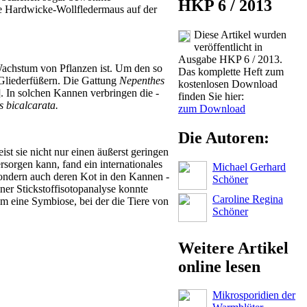
HKP 6 / 2013
Die Hardwicke-Wollfledermaus auf der
Diese Artikel wurden
veröffentlicht in
Ausgabe HKP 6 / 2013.
 Wachstum von Pflanzen ist. Um den so
Das komplette Heft zum
Glieder­füßern. Die Gattung
Nepenthes
kostenlosen Download
]. In solchen Kannen verbringen die ­
finden Sie hier:
 bicalcarata.
zum Download
Die Autoren:
st sie nicht nur einen äußerst geringen
rsorgen kann, fand ein internationales
Michael Gerhard
ondern auch deren Kot in den Kannen ­
Schöner
ner Stickstoffisotopanalyse konnte
Caroline Regina
um eine Symbiose, bei der die Tiere von
Schöner
Weitere Artikel
online lesen
Mikrosporidien der