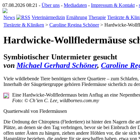
07.08.2026 08:21 -
Über uns
-
Mediadaten
-
Impressum & Kontakt
-
News
Veterinärmedizin
Ernährung
Therapie
Tierärzte & Klin
Tierärzte & Kliniken
>
Caroline Regina Schöner
> Hardwicke-Wollfle
Hardwicke-Wollfledermäuse schl
Symbiotischer Untermieter gesucht
von
Michael Gerhard Schöner
,
Caroline Re
Viele wildlebende Tiere benötigen sichere Quartiere – zum Schlafen, 
Innerhalb der Säugetiergruppe gehören Fledermäuse sicherlich zu den 
Eine Hardwicke-Wollfledermaus beim Anflug an eine Nepenthe
Foto: © Ch’ien C. Lee, wildborneo.com.my
Quartierwahl von Fledermäusen
Die Ordnung der Chiroptera (Fledertiere) ist hinter den Nagern die ar
Plätze, an denen sie den Tag verbringen, bevor sie bei Einbruch d
offen unter Ästen zu hängen, ziehen andere Höhlen vor, die sie sich t
Hangplätze beziehen, die andere für sie geschaffen haben, etwa v