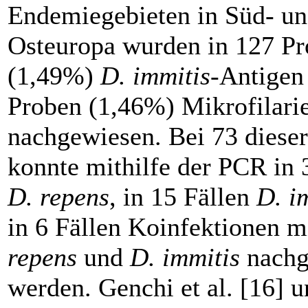
Endemiegebieten in Süd- u
Osteuropa wurden in 127 P
(1,49%)
D. immitis
-Antigen
Proben (1,46%) Mikrofilari
nachgewiesen. Bei 73 diese
konnte mithilfe der PCR in 
D. repens
, in 15 Fällen
D. i
in 6 Fällen Koinfektionen m
repens
und
D. immitis
nachg
werden. Genchi et al. [16] u