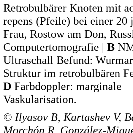
Retrobulbärer Knoten mit a
repens (Pfeile) bei einer 20 
Frau, Rostow am Don, Russ
Computertomografie |
B
N
Ultraschall Befund: Wurmar
Struktur im retrobulbären F
D
Farbdoppler: marginale
Vaskularisation.
© Ilyasov B, Kartashev V, B
Morchón R, González-Migue