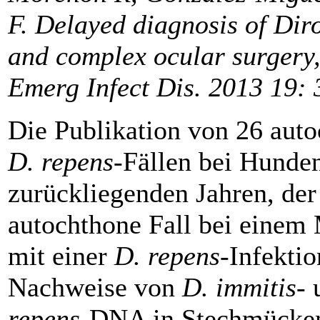
F. Delayed diagnosis of Diro
and complex ocular surgery,
Emerg Infect Dis. 2013 19: 
Die Publikation von 26 aut
D. repens
-Fällen bei Hunden
zurückliegenden Jahren, der 
autochthone Fall bei einem
mit einer
D. repens
-Infekti
Nachweise von
D. immitis
-
repens
-DNA in Stechmücken