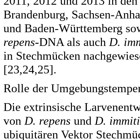
2011, 2012 und 2013 in den
Brandenburg, Sachsen-Anha
und ­Baden-Württemberg s
repens
-DNA als auch
D. imm
in Stechmücken nachgewies
[23,24,25].
Rolle der Umgebungstemper
Die extrinsische Larvenent
von ­
D. repens
und
D. immiti
ubiquitären Vektor Stechmüc