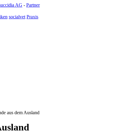
succidia AG
-
Partner
iken
socialvet
Praxis
nde aus dem Ausland
Ausland