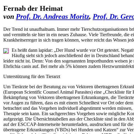
Fernab der Heimat
von
Prof. Dr. Andreas Moritz
,
Prof. Dr. Ge
Der Trend ist unaufhaltsam. Immer mehr Tierschutzorganisationen b
und vermitteln sie hier in ein neues Zuhause. Viele Tierfreunde, di
Krankheitserreger in sich tragen können, weiter reicht das Wissen jed
Es heißt dann lapidar: „Der Hund wurde vor Ort getestet. Negativ.
Häufig sieht sich jedoch anschließend der in Deutschland behande
leider nicht ist. Denn: Von den sogenannten Importhunden weisen 
Ehrlichia canis auf. Bei mehr als 5% ­können zudem Herzwurminfektio
Unterstützung für den Tierarzt
Um Tierärzte bei der Beratung zu von Vektoren übertragenen Erkra
(European Scientific Counsel Animal Parasites) eine „Checkliste für
Bekämpfung von Vektoren übertragenen Erkrankungen, die Tierärzten vo
vor Augen zu führen, dass es mit einem Schnelltest vor Ort oder dem 
betrachtet und das Vorgehen individuell abgestimmt werden müssen, g
Therapie sein kann. Ein sachgerechtes Vorgehen sowie mögliche Kons
aufgezeigt. Die Übersichtstabellen aus der Checkliste sind in den Ab
auf der ESCCAP-Internetseite herunterladen, ausdrucken und für di
übertragene Erkrankungen (VBDs) bei Hunden und Katzen“ zur Verf