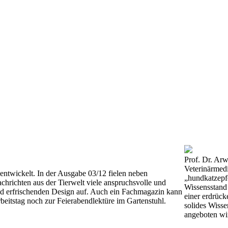
Prof. Dr. Arw
Veterinärmed
entwickelt. In der Ausgabe 03/12 fielen neben
„hundkatzepfe
chrichten aus der Tierwelt viele anspruchsvolle und
Wissensstand 
nd erfrischenden Design auf. Auch ein Fachmagazin kann
einer erdrück
beitstag noch zur Feierabendlektüre im Gartenstuhl.
solides Wisse
angeboten wi