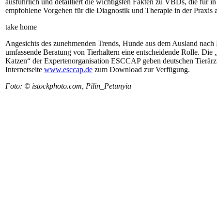
ausführlich und detailliert die wichtigsten Fakten zu VBDs, die für i
empfohlene Vorgehen für die Diagnostik und Therapie in der Praxis a
take home
Angesichts des zunehmenden Trends, Hunde aus dem Ausland nach De
umfassende Beratung von Tierhaltern eine entscheidende Rolle. D
Katzen“ der Experten­organisation ESCCAP geben deutschen Tierärzt
Internetseite
www.esccap.de
zum Download zur Verfügung.
Foto: © istockphoto.com, Pilin_Petunyia