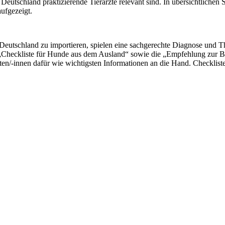
n Deutschland praktizierende Tierärzte relevant sind. In übersichtliche
ufgezeigt.
utschland zu importieren, spielen eine sachgerechte Diagnose und T
ie „Checkliste für Hunde aus dem Ausland“ sowie die „Empfehlung z
en/-innen dafür wie wichtigsten Informationen an die Hand. Checklist