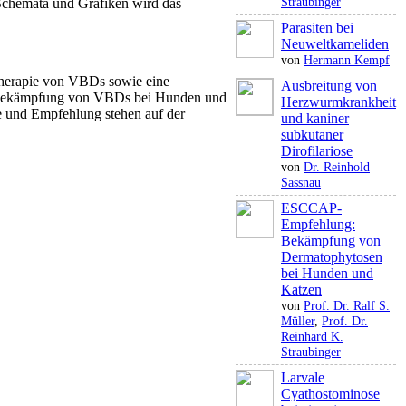
Straubinger
n Schemata und Grafiken wird das
Parasiten bei
Neuweltkameliden
von
Hermann Kempf
herapie von VBDs sowie ­eine
Ausbreitung von
ur Bekämpfung von VBDs bei Hunden und
Herzwurmkrankheit
e und Empfehlung stehen auf der
und kaniner
subkutaner
Dirofilariose
von
Dr. Reinhold
Sassnau
ESCCAP-
Empfehlung:
Bekämpfung von
Dermatophytosen
bei Hunden und
Katzen
von
Prof. Dr. Ralf S.
Müller
,
Prof. Dr.
Reinhard K.
Straubinger
Larvale
Cyathostominose