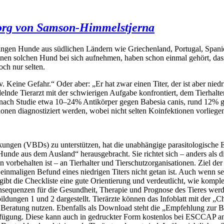
rorg von Samson-Himmelstjerna
ringen Hunde aus südlichen Ländern wie Griechenland, Portugal, Spani
e einen solchen Hund bei sich aufnehmen, haben schon einmal gehört, 
och nur selten.
 Keine Gefahr.“ Oder aber: „Er hat zwar einen Titer, der ist aber niedri
lnde Tierarzt mit der schwierigen Aufgabe konfrontiert, dem Tierhalter
je nach Studie etwa 10–24% Antikörper gegen Babesia canis, rund 12
nen diagnostiziert werden, wobei nicht selten Koinfektionen vorliege
nkungen (VBDs) zu unterstützen, hat die unabhängige parasitologisch
 Hunde aus dem Ausland“ herausgebracht. Sie richtet sich – anders als 
rbehalten ist – an Tierhalter und Tierschutzorganisationen. Ziel der C
einmaligen Befund eines niedrigen Titers nicht getan ist. Auch wenn sel
ibt die Checkliste eine gute Orientierung und verdeutlicht, wie kompl
equenzen für die Gesundheit, Therapie und Prognose des Tieres werden
bildungen 1 und 2 dargestellt. Tierärzte können das Infoblatt mit der 
e Beratung nutzen. Ebenfalls als Download steht die „Empfehlung zur
ügung. Diese kann auch in gedruckter Form kostenlos bei ESCCAP ang