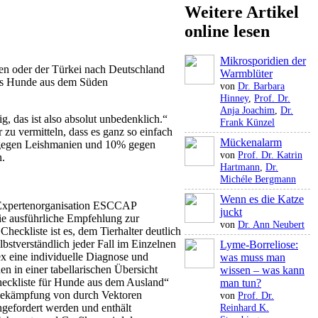
Weitere Artikel
online lesen
Mikrosporidien der
en oder der Türkei nach Deutschland
Warmblüter
dass Hunde aus dem Süden
von
Dr. Barbara
Hinney
,
Prof. Dr.
Anja Joachim
,
Dr.
g, das ist also absolut unbedenklich.“
Frank Künzel
 zu vermitteln, dass es ganz so einfach
Mückenalarm
% gegen Leishmanien und 10% gegen
von
Prof. Dr. Katrin
n.
Hartmann
,
Dr.
Michéle Bergmann
Wenn es die Katze
e Expertenorganisation ESCCAP
juckt
die ausführliche Empfehlung zur
von
Dr. Ann Neubert
heckliste ist es, dem Tierhalter deutlich
bstverständlich jeder Fall im Einzelnen
Lyme-Borreliose:
ex eine individuelle Diagnose und
was muss man
 in einer tabellarischen Übersicht
wissen – was kann
„Checkliste für Hunde aus dem Ausland“
man tun?
 Bekämpfung von durch Vektoren
von
Prof. Dr.
efordert werden und enthält
Reinhard K.