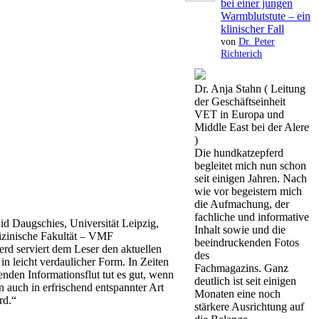
bei einer jungen
Warmblutstute – ein
klinischer Fall
von
Dr. Peter
Richterich
Dr. Anja Stahn ( Leitung
der Geschäftseinheit
VET in Europa und
Middle East bei der Alere
)
Die hundkatzepferd
begleitet mich nun schon
seit einigen Jahren. Nach
wie vor begeistern mich
die Aufmachung, der
fachliche und informative
id Daugschies, Universität Leipzig,
Inhalt sowie und die
izinische Fakultät – VMF
beeindruckenden Fotos
rd serviert dem Leser den aktuellen
des
in leicht verdaulicher Form. In Zeiten
Fachmagazins. Ganz
enden Informationsflut tut es gut, wenn
deutlich ist seit einigen
n auch in erfrischend entspannter Art
Monaten eine noch
rd.“
stärkere Ausrichtung auf