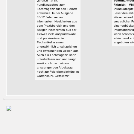
„Endlich hat sich
Veterinärmedi
hundkatzepferd zum
Fakultät – VM
Fachmagazin für den Tierarzt
„hundkatzepfer
entwickelt. In der Ausgabe
Leser den aktu
03/12 fielen neben
Wissensstand i
informativen Neuigkeiten aus
verdaulicher F
dem Praxisbereich und den
einer erdrück
lustigen Nachrichten aus der
Informationsflu
Tierwelt viele anspruchsvolle
wenn solides 
und praxisrelevante
erfrischend en
Fachartikel in einem
angeboten wir
ungewöhnlich anschaulichen
und erfrischenden Design auf.
Auch ein Fachmagazin kann
unterhaltsam sein und taugt
somit auch nach einem
anstrengenden Arbeitstag
noch zur Feierabendlektüre im
Gartenstuhl. Gefällt mir!“