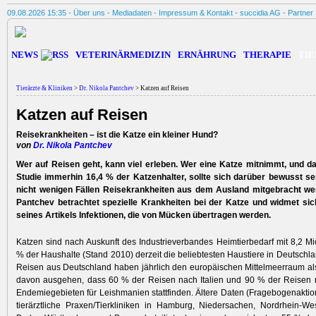
09.08.2026 15:35 -
Über uns
-
Mediadaten
-
Impressum & Kontakt
-
succidia AG
-
Partner
NEWS
VETERINÄRMEDIZIN
ERNÄHRUNG
THERAPIE
TIE
Tierärzte & Kliniken
>
Dr. Nikola Pantchev
> Katzen auf Reisen
Katzen auf Reisen
Reisekrankheiten – ist die Katze ein kleiner Hund?
von
Dr. Nikola Pantchev
Wer auf Reisen geht, kann viel erleben. Wer eine Katze mitnimmt, und da
Studie immerhin 16,4 % der Katzenhalter, sollte sich darüber bewusst se
nicht wenigen Fällen Reisekrankheiten aus dem Ausland mitgebracht wer
Pantchev betrachtet spezielle Krankheiten bei der Katze und widmet sich
seines Artikels Infektionen, die von Mücken übertragen werden.
Katzen sind nach Auskunft des Industrieverbandes Heimtierbedarf mit 8,2 Mio
% der Haushalte (Stand 2010) derzeit die beliebtesten Haustiere in Deutschla
Reisen aus Deutschland haben jährlich den europäischen Mittelmeerraum al
davon ausgehen, dass 60 % der Reisen nach Italien und 90 % der Reisen 
Endemiegebieten für Leishmanien stattfinden. Ältere Daten (Fragebogenaktion
tierärztliche Praxen/Tierkliniken in Hamburg, Niedersachen, Nordrhein-We