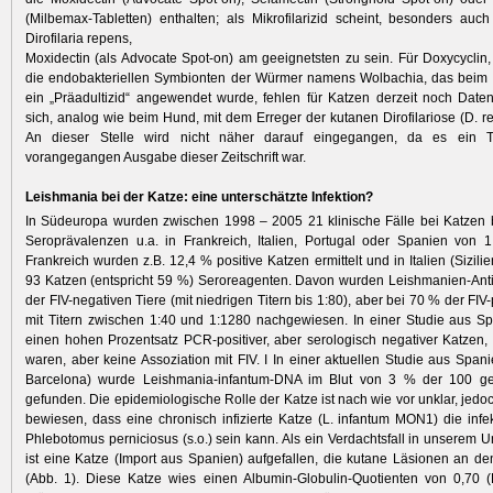
(Milbemax-Tabletten) enthalten; als Mikrofilarizid scheint, besonders auch
Dirofilaria repens,
Moxidectin (als Advocate Spot-on) am geeignetsten zu sein. Für Doxycyclin,
die endobakteriellen Symbionten der Würmer namens Wolbachia, das beim H
ein „Präadultizid“ angewendet wurde, fehlen für Katzen derzeit noch Date
sich, analog wie beim Hund, mit dem Erreger der kutanen Dirofilariose (D. re
An dieser Stelle wird nicht näher darauf eingegangen, da es ein 
vorangegangen Ausgabe dieser Zeitschrift war.
Leishmania bei der Katze: eine unterschätzte Infektion?
In Südeuropa wurden zwischen 1998 – 2005 21 klinische Fälle bei Katzen 
Seroprävalenzen u.a. in Frankreich, Italien, Portugal oder Spanien von 
Frankreich wurden z.B. 12,4 % positive Katzen ermittelt und in Italien (Sizil
93 Katzen (entspricht 59 %) Seroreagenten. Davon wurden Leishmanien-Ant
der FIV-negativen Tiere (mit niedrigen Titern bis 1:80), aber bei 70 % der FIV
mit Titern zwischen 1:40 und 1:1280 nachgewiesen. In einer Studie aus S
einen hohen Prozentsatz PCR-positiver, aber serologisch negativer Katzen, 
waren, aber keine Assoziation mit FIV. I In einer aktuellen Studie aus Spa
Barcelona) wurde Leishmania-infantum-DNA im Blut von 3 % der 100 ge
gefunden. Die epidemiologische Rolle der Katze ist nach wie vor unklar, jedoch
bewiesen, dass eine chronisch infizierte Katze (L. infantum MON1) die infek
Phlebotomus perniciosus (s.o.) sein kann. Als ein Verdachtsfall in unserem 
ist eine Katze (Import aus Spanien) aufgefallen, die kutane Läsionen an d
(Abb. 1). Diese Katze wies einen Albumin-Globulin-Quotienten von 0,70 (