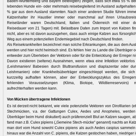
Baden-Württemberg und Bayern beteiligten) zeigen, dass sich etwa 55 % de
lebenden Hunde ein- oder mehrmals reisebegleitend im Ausland aufgehalte
% gar aus dem Ausland stammten. Nach einer anderen Studie führen imme
Katzenhalter ihr Haustier immer oder manchmal auf ihren Urlaubsrei
Reiseländer waren Deutschland, Italien und Österreich mit einer dur
Reisedauer von 21 Tagen) mit. Belastbare Daten zum Import von Katzen fin
nicht, aber es ist davon auszugehen, dass auch einige Katzen aus fürsorglich
Weg aus einem potenziellen Endemiegebiet nach Deutschland finden.
Als Reisekrankheiten bezeichnet man solche Erkrankungen, die aus dem Aus
werden und hier nicht heimisch sind. Es fehlen hier zu Lande die Überträger o
entweder zum Überleben der Vektoren oder für die Entwicklung der Erreger ni
Davon existieren (seltene) Ausnahmen, wenn etwa eine Infektion vektorlos
(Leishmanien/ Babesien durch Bluttransfusion und diaplazentar oder du
Leishmanien) oder Krankheitsüberträger eingeschleppt werden, die sich
kurzzeitig aufhalten können, aber der Entwicklungszyklus des Errege
fehlenden Voraussetzungen (Klima, Biotope, Wildtierreservoirs) n
aufrechterhalten werden kann.
Von Mücken übertragene Infektionen
Es ist derzeit nicht bekannt, wie viele potenzielle Vektoren von Dirofilarien (
Stechmücken, v.a. der Gattungen Culex, Aedes und Anopheles, werden 
Überträger beim Hund diskutiert) auch präferenziell Blut an Katzen saugen, ab
fand man z.B. Culex pipiens („Gemeine Stech-mücke“ genannt) nachts an Ka
man dort vom Hund sowohl Culex pipiens als auch Aedes caspius sammeln 
hinaus war die Anzahl von C. pipiens, die Katzen gestochen haben, niedriger 