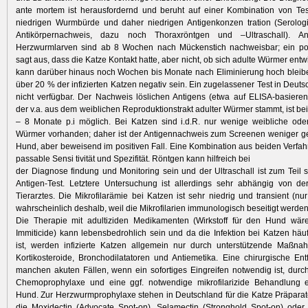
ante mortem ist herausfordernd und beruht auf einer Kombination von Tes
niedrigen Wurmbürde und daher niedrigen Antigenkonzen tration (Serologi
Antikörpernachweis, dazu noch Thoraxröntgen und –Ultraschall). An
Herzwurmlarven sind ab 8 Wochen nach Mückenstich nachweisbar; ein pos
sagt aus, dass die Katze Kontakt hatte, aber nicht, ob sich adulte Würmer ent
kann darüber hinaus noch Wochen bis Monate nach Eliminierung hoch bleib
über 20 % der infizierten Katzen negativ sein. Ein zugelassener Test in Deutsc
nicht verfügbar. Der Nachweis löslichen Antigens (etwa auf ELISA-basiere
der v.a. aus dem weiblichen Reproduktionstrakt adulter Würmer stammt, ist bei
– 8 Monate p.i möglich. Bei Katzen sind i.d.R. nur wenige weibliche ode
Würmer vorhanden; daher ist der Antigennachweis zum Screenen weniger ge
Hund, aber beweisend im positiven Fall. Eine Kombination aus beiden Verfahr
passable Sensi tivität und Spezifität. Röntgen kann hilfreich bei
der Diagnose findung und Monitoring sein und der Ultraschall ist zum Teil se
Antigen-Test. Letztere Untersuchung ist allerdings sehr abhängig von de
Tierarztes. Die Mikrofilarämie bei Katzen ist sehr niedrig und transient (nu
wahrscheinlich deshalb, weil die Mikrofilarien immunologisch beseitigt werden
Die Therapie mit adultiziden Medikamenten (Wirkstoff für den Hund wär
Immiticide) kann lebensbedrohlich sein und da die Infektion bei Katzen häuf
ist, werden infizierte Katzen allgemein nur durch unterstützende Maßna
Kortikosteroide, Bronchodilatatoren und Antiemetika. Eine chirurgische En
manchen akuten Fällen, wenn ein sofortiges Eingreifen notwendig ist, durc
Chemoprophylaxe und eine ggf. notwendige mikrofilarizide Behandlung e
Hund. Zur Herzwurmprophylaxe stehen in Deutschland für die Katze Präparat
die Moxidectin (Advocate Spot-on), Selamectin (Stronghold Spot-on) oder