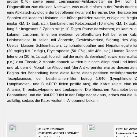
größer 0,76) sowie einen Leishmanien-Antikörpertiter im IFAT von 1
Diagnostikum zum direkten Nachweis, was auch einfach in der Praxis durchzu
eine Abklatsch-Zytologie der betroffenen (kutanen) Bereiche. Die Therapie be
Spanien mit kutanen Läsionen, die früher publiziert wurde, erfolgte mit Megl
mg/kg KM, 1x tägl., s.c.), kombiniert mit Ketoconazol (10 mg/kg KM, 1x tägl.
lang für insgesamt 3 Zyklen mit je 10 Tagen Pause dazwischen; es kam zu e
kutanen Läsionen. In einem weiteren veröffentlichten Fall bei einer Katz
Leishmaniose in Italien mit Anorexie, Gewichtsverlust, Störung des Allg
Uveitis, blassen Schleimhäuten, Lymphadenopathie und Hepatomegalie ka
(20 mg/kg KM 1x tägl.), Erythropoetin (50 IE/kg, alle 48h, s.c.), Human Reco
Interferon (30 IE, 1x tägl. Topisch auf die orale Schleimhaut) sowie Eisensulfat 
p.o.) zum Einsatz; 2 Monate danach wurden nur noch Allopurinol und Interf
und ab dem 6. Monat nur Allopurinol (der Antikörpertiter war zu diesem Zeit
Beginn der Behandlung hatte diese Katze einen positiven Antikörpernachw
Toxoplasmose, der Leishmanien-Titer betrug 1:640 (Lymphknoten-Z
Lymphknoten- und Blut-PCR fielen positiv aus); die Katze zeigte eine ni
Anämie, Thrombozytopenie und Leukopenie. Die klinischen Parameter besse
Behandlung und die Blut-PCR fiel in der Folge negativ aus, jedoch war die 
auffällig, sodass die Katze weiterhin Allopurinol bekam.
Dr. Birte Reinhold,
Prof. Dr. Arw
ICHTHYOL-GESELLSCHAFT
Universität Le