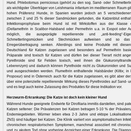
Hund. Phlebotomus perniciosus (gehört zu den sog. Sand- oder Schmetterl
als wichtigster Überträger von Leishmania infantum im mediterranen Raum gilt,
hohen Präferenz Hunde, in Spanien wurden jedoch an 5 verschiedenen
zwischen 2 und 25 % dieser Sandmücken gefunden, die Katzenblut enthal
Infektionsprophylaxe beim Hund ist mit Wirkstoffen aus der Klasse 
(Deltamethrin in Scalibor-Halsband oder Permethrin u.a. in Exspot oder A
möglich, die ausgeprägte repellierende und „anti-feeding“-Eige
Schmetterlingsmücken und Stechmücken aufweisen und so das
Erregerübertragung senken. Allerdings sind keine Produkte mit diesen
Deutschland für Katzen zugelassen und besonders auf Permethrin basi
Präparate sind toxisch für Katzen und dürfen bei dieser Tierart nicht an
Pyrethroide sind für Feliden toxisch, weil ihnen die Glukuronyltransfe
Leberenzym) und dadurch können Pyrethoide nicht zu Glukuroniden und Sul
und ausgeschieden werden. Flumethrin enthaltende Halsbänder (Kiltix; in
Propoxur) sind in Österreich auch für die Katze zugelassen, es gibt aber der
über eine potenzielle repellierende Wirkung dieses Pyrethroides auf Sand-
und es liegt auch keine Zulassung des Produktes für diese Indikation vor.
Herzwurm-Erkrankung: Die Katze ist doch kein kleiner Hund
Während Hunde geeignete Endwirte für Dirofilaria immitis darstellen, sind pate
Katzen seltener: Die Prävalenzen bei Katzen betragen 5-10 % der Prävale
Endemiegebieten. Würmer leben etwa 2-3 Jahre und ektope Lokalisatione
ZNS) sind häufiger bei Katzen. Die Klinik variiert von asymptomatischen Infek
chronischen respiratorischen Symptomen, manchmal assoziiert mit chronis
und zu akutem Tod ohne vorherige Anzeichen einer Erkrankung. Die Diagno