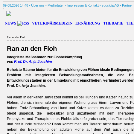
09.08.2026 14:48 -
Über uns
-
Mediadaten
-
Impressum & Kontakt
-
succidia AG
-
Partner
NEWS
VETERINÄRMEDIZIN
ERNÄHRUNG
THERAPIE
TIE
Ran an den Floh
Ran an den Floh
Integrierte Maßnahmen zur Flohbekämpfung
von
Prof. Dr. Anja Joachim
Beheizte Räume bieten für die Entwicklung von Flöhen ideale Bedingungen.
Problem mit integrierten Behandlungsmaßnahmen, die eine B
Entwicklungsstadien in der Umgebung mit einschließen, verhindert werden
Prof. Dr. Anja Joachim.
Vor allem in der kalten Jahreszeit kommt es bei Hunden und Katzen häufig zu 
Flöhen, die sich innerhalb der eigenen Wohnung aus Eiern, Larven und Pu
haben. Trotz Behandlung von Hund und Katze kommt es dann zu Rezidiv
bleibt ungelöst, die Tierbesitzer sind unzufrieden mit dem Therapiee
Prophylaxe und Therapie eines Flohbefalls erfolgreich sein, das Tier sachg
und der Kunde zufrieden? Dann kommt man als Tierarzt nicht darum herum,
neben der Bekämpfung der adulten Flöhe auf dem Wirt auch die B