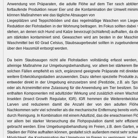
Anwendung von Präparaten, die adulte Flöhe auf dem Tier rasch abtöte
fortlaufende Produktion neuer Eier und die Kontamination der Umwelt minimi
können Maßnahmen wie das tägliche Absaugen von
Liegeplätzen und Teppichböden und das regelmäßige Waschen von Liege
Reduktion der Flohstadien in der Wohnung beitragen. Im Fokus sollten dabei v
stehen, an denen sich Hund und Katze bevorzugt (schlafend) aufhalten, da di
am stärksten kontaminiert sind. Gewaschen wird am besten in der Maschi
Waschmittel bei 60 Grad Celsius, Staubsaugerbeutel sollten in zugebundene
über den Hausmüll entsorgt werden.
Da beim Staubsaugen nicht alle Flohstadien vollständig erfasst werden, 
alleinige Maßnahme zur Umgebungsbehandlung, vor allem bei stärkerem Befal
solchen Fällen empfiehlt es sich, ergänzend geeignete Präparate mit direkt
weitere Entwicklungsstadien anzuwenden. Dazu stehen spezielle Produkte zu
entweder direkt in der Umgebung einzusetzen sind (Pestizide, z.B. als Sp
oder als Arzneimittel eine Zulassung für die Anwendung am Tier besitzen. Sol
enthalten Komponenten mit adultizider Wirkung und zusätzlich einen Wachst
Insekten (Insect Growth Regulator, IGR). IGR hemmen die Weiterentwicklu
Larven und reduzieren damit die Anzahl der von den adulten Flöhe
Nachkommen sehr viel schneller als die mechanische Entfernung bereits vor
durch Reinigung. In Kombination mit einem Adultizid, das die erwachsenen Flö
vor allem bei starker Verseuchung die Flohpopulation damit sehr effizient
gebracht werden. Eine Umgebungsbehandlung im Freien, z.B. dem Garten, w
Stadien der Flöhe aufhalten können, gestaltet sich außerdem meist sehr schwi
Möglichkeit, die Kontamination der Umgebung im Freien zu verringern, ist di