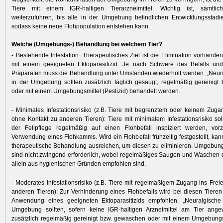
Tiere mit einem IGR-haltigen Tierarzneimittel. Wichtig ist, sämtl
weiterzuführen, bis alle in der Umgebung befindlichen Entwicklungsstadie
sodass keine neue Flohpopulation entstehen kann.
Welche (Umgebungs-) Behandlung bei welchem Tier?
- Bestehende Infestation: Therapeutisches Ziel ist die Elimination vorhanden
mit einem geeigneten Ektoparasitizid. Je nach Schwere des Befalls u
Präparaten muss die Behandlung unter Umständen wiederholt werden. „Neura
in der Umgebung sollten zusätzlich täglich gesaugt, regelmäßig gereinig
oder mit einem Umgebungsmittel (Pestizid) behandelt werden.
- Minimales Infestationsrisiko (z.B. Tiere mit begrenztem oder keinem Zuga
ohne Kontakt zu anderen Tieren): Tiere mit minimalem Infestationsrisiko s
der Fellpflege regelmäßig auf einen Flohbefall inspiziert werden, vor
Verwendung eines Flohkamms. Wird ein Flohbefall frühzeitig festgestellt, kan
therapeutische Behandlung ausreichen, um diesen zu eliminieren. Umgebu
sind nicht zwingend erforderlich, wobei regelmäßiges Saugen und Waschen
allein aus hygienischen Gründen empfohlen sind.
- Moderates Infestationsrisiko (z.B. Tiere mit regelmäßigem Zugang ins Frei
anderen Tieren): Zur Verhinderung eines Flohbefalls wird bei diesen Tieren
Anwendung eines geeigneten Ektoparasitizids empfohlen. „Neuralgische 
Umgebung sollten, sofern keine IGR-haltigen Arzneimittel am Tier ang
zusätzlich regelmäßig gereinigt bzw. gewaschen oder mit einem Umgebungsm