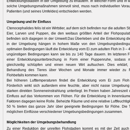
Entwicklungsstadien in der Umgebung zu erläutern. In welcher Form und i
solche Umgebungsmaßnahmen sinnvoll sind, muss nach individuellen Vora
Patienten (und seines Umfeldes) entschieden werden.
Umgebung und ihr Einfluss
Ctenocephalides felis ist ein Wirtstier, auf dem sich befinden nur die adulten S
Eier, Larven und Puppen, die den weitaus größten Anteil der Flohpopula
befinden sich dagegen in der Umwelt.Das Überleben und die Entwicklung di
in der Umgebung hängen in hohem Maße von den Umgebungsbedingun
optimalen Bedingungen läuft die Entwicklung vom Ei zum adulten Floh in 3 – 
ungünstigen Bedingungen kann sie bis zu 140 Tage dauern. Im letzteren F
einer Entwicklungsunterbrechung in Form einer Puppenruhe, sodass n
gleichzeitig schlüpfen und einen neuen Wirt aufsuchen. Dies erklärt,
Behandlung des Tieres über Wochen und Monate immer wieder zu R
Flohbefalls kommen kann.
Bei höheren Lufttemperaturen findet die Entwicklung vom Ei zum Floh s
Förderlich wirkt sich außerdem eine feuchte, aber nicht nasse Umgebung 
starken direkten Sonneneinstrahlung unterliegt. Im Freien haben Jahreszeit
Einfluss auf das Vorkommen von Flöhen. Für die Entwicklung in Innenräum
Faktoren dagegen keine Rolle. Beheizte Räume und eine relative Luftfeuchtigk
50 % bieten das ganze Jahr über geeignete Bedingungen für Flöhe. Die Ta
möglichen Einflüsse verschiedener Umgebungsbedingungen zusammen.
Möglichkeiten der Umgebungsbehandlung
Zu einer Reduktion der unreifen Flohstadien kommt es mit der Zeit auch 