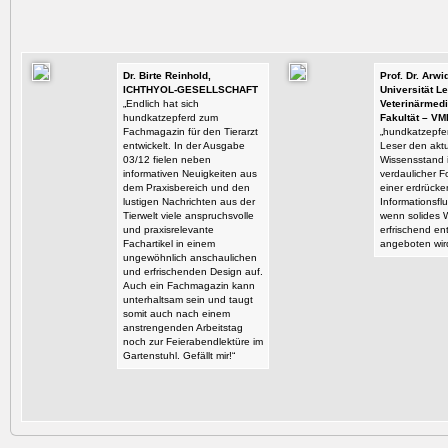
Dr. Birte Reinhold,
Prof. Dr. Arw
ICHTHYOL-GESELLSCHAFT
Universität Le
„Endlich hat sich
Veterinärmedi
hundkatzepferd zum
Fakultät – VM
Fachmagazin für den Tierarzt
„hundkatzepfer
entwickelt. In der Ausgabe
Leser den aktu
03/12 fielen neben
Wissensstand i
informativen Neuigkeiten aus
verdaulicher F
dem Praxisbereich und den
einer erdrück
lustigen Nachrichten aus der
Informationsflu
Tierwelt viele anspruchsvolle
wenn solides 
und praxisrelevante
erfrischend en
Fachartikel in einem
angeboten wir
ungewöhnlich anschaulichen
und erfrischenden Design auf.
Auch ein Fachmagazin kann
unterhaltsam sein und taugt
somit auch nach einem
anstrengenden Arbeitstag
noch zur Feierabendlektüre im
Gartenstuhl. Gefällt mir!“