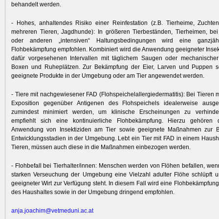
behandelt werden.
- Hohes, anhaltendes Risiko einer Reinfestation (z.B. Tierheime, Zuchte
mehreren Tieren, Jagdhunde): In größeren Tierbeständen, Tierheimen, bei
oder anderen „intensiven“ Haltungsbedingungen wird eine ganzjähri
Flohbekämpfung empfohlen. Kombiniert wird die Anwendung geeigneter Insekt
dafür vorgesehenen Intervallen mit täglichem Saugen oder mechanische
Boxen und Ruheplätzen. Zur Bekämpfung der Eier, Larven und Puppen sol
geeignete Produkte in der Umgebung oder am Tier angewendet werden.
- Tiere mit nachgewiesener FAD (Flohspeichelallergiedermatitis): Bei Tieren 
Exposition gegenüber Antigenen des Flohspeichels idealerweise ausg
zumindest minimiert werden, um klinische Erscheinungen zu verhinde
empfiehlt sich eine kontinuierliche Flohbekämpfung. Hierzu gehören 
Anwendung von Insektiziden am Tier sowie geeignete Maßnahmen zur 
Entwicklungsstadien in der Umgebung. Lebt ein Tier mit FAD in einem Haush
Tieren, müssen auch diese in die Maßnahmen einbezogen werden.
- Flohbefall bei Tierhalter/innen: Menschen werden von Flöhen befallen, wen
starken Verseuchung der Umgebung eine Vielzahl adulter Flöhe schlüpft u
geeigneter Wirt zur Verfügung steht. In diesem Fall wird eine Flohbekämpfung
des Haushaltes sowie in der Umgebung dringend empfohlen.
anja.joachim@vetmeduni.ac.at