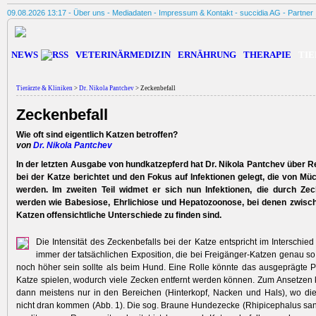
09.08.2026 13:17 -
Über uns
-
Mediadaten
-
Impressum & Kontakt
-
succidia AG
-
Partner
NEWS
VETERINÄRMEDIZIN
ERNÄHRUNG
THERAPIE
TIE
Tierärzte & Kliniken
>
Dr. Nikola Pantchev
> Zeckenbefall
Zeckenbefall
Wie oft sind eigentlich Katzen betroffen?
von
Dr. Nikola Pantchev
In der letzten Ausgabe von hundkatzepferd hat Dr. Nikola Pantchev über 
bei der Katze berichtet und den Fokus auf Infektionen gelegt, die von M
werden. Im zweiten Teil widmet er sich nun Infektionen, die durch Ze
werden wie Babesiose, Ehrlichiose und Hepatozoonose, bei denen zwis
Katzen offensichtliche Unterschiede zu finden sind.
Die Intensität des Zeckenbefalls bei der Katze entspricht im Interschie
immer der tatsächlichen Exposition, die bei Freigänger-Katzen genau s
noch höher sein sollte als beim Hund. Eine Rolle könnte das ausgeprägte P
Katze spielen, wodurch viele Zecken entfernt werden können. Zum Ansetze
dann meistens nur in den Bereichen (Hinterkopf, Nacken und Hals), wo di
nicht dran kommen (Abb. 1). Die sog. Braune Hundezecke (Rhipicephalus san