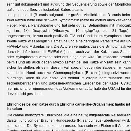
sehr gut dokumentiert und aufgrund der Sequenzierung sowie der Morpholo
auf eine neue Spezies festgelegt: Babesia canis
subsp. presentii (B. canis aufgrund der großen Ähnlichkeit zu B. canis beim
zwei Katzen hatte eine schwere Symptomatik (hatte im Vorfeld auch Zeckenbef
Fieber, Ikterus, Panzytopenie und hat sehr gut auf Behandlung mit Imidocarb 
kg, i.m., 1x), Doxycyclin (Vibramycin; 10 mg/kg/Tag, p.o., 21 Tage)
angesprochen; sie war auch positiv für FIV und Candidatum Mycoplasma ha
zweite Katze wies lediglich Hämaturie und eine geringere Parasitämie auf und
FIV/FeLV und Mykoplasmen. Die Autoren vermuten, dass die Symptomatik vo
durch Ko-Infektionen mit FIV/FeLV (hatten auch zwei der Katzen aus Spanien
oder Mykoplasmen verstärkt oder erst eingeleitet wird. Da Imidocarb sowoh
beim Hund als auch gegen Mykoplasmen bei der Katze wirksam sein kann, l
sicher feststellen, ob es in diesem Fall speziell gegen die Babesien wirksa
kann beim Hund auch zur Chemoprophylaxe (B. canis) eingesetzt werden
allerdings Daten für die Katze. Als Antidot ist Atropin bereitzuhalten. Au
zeckenübertragenen und Babesien-ähnlichen Erreger bei der Katze, Cytaux
hier nicht näher eingegangen; das Vorkom men außerhalb der USA ist für die
derzeit nicht gesichert.
Ehrlichiose bei der Katze durch Ehrlichia canis-like-Organismen: häufig ist 
ist selten
Die canine monozytäre Ehrlichiose, die eine häufig mitgebrachte Reiseerkr
darstellt und von der Braunen Hundezecke (R. sanguineus) übertragen wird, i
sehr selten. Die Symptome können unspezifisch sein wie Fieber mit Anorexi