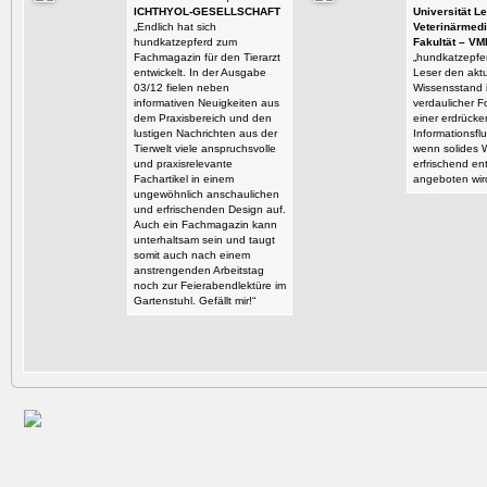
ICHTHYOL-GESELLSCHAFT
Universität Le
„Endlich hat sich
Veterinärmedi
hundkatzepferd zum
Fakultät – VM
Fachmagazin für den Tierarzt
„hundkatzepfer
entwickelt. In der Ausgabe
Leser den aktu
03/12 fielen neben
Wissensstand i
informativen Neuigkeiten aus
verdaulicher F
dem Praxisbereich und den
einer erdrück
lustigen Nachrichten aus der
Informationsflu
Tierwelt viele anspruchsvolle
wenn solides 
und praxisrelevante
erfrischend en
Fachartikel in einem
angeboten wir
ungewöhnlich anschaulichen
und erfrischenden Design auf.
Auch ein Fachmagazin kann
unterhaltsam sein und taugt
somit auch nach einem
anstrengenden Arbeitstag
noch zur Feierabendlektüre im
Gartenstuhl. Gefällt mir!“