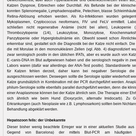
Gewichtsverlust, aber auch Hyperästhesie und Gelenkschmerzen treten auf;
Katzen Dyspnoe, Erbrechen oder Durchfall. Als Befunde bei der klinisch
konnten Splenomegalie, Lymphadenopathie, Petechien, blasse Schleimhäute 
Retina-Ablösung erhoben werden. Als Ko-Infektionen wurden gelegent
Mykoplasmen, Cryptococcus neoformans, FIV und FeLV ermittelt. Labo
schließen nicht regenerative Anämie (nicht bei allen), Leukopenie (
Thrombozytopenie (1/4), Leukozytose, Monozytose, Knochenmarksh
Panzytopenie oder Hyperglobulinämie ein. Obwohl soweit schon Ähnlich
erkennbar sind, gestaltet sich die Diagnostik bei der Katze nicht einfach. Di
die mit Morulae in den mononukleären Zellen (vgl. Abb. 4) diagnostiziert wu
zwar serologisch positiv in den üblichen IFATs, aber es wurde auch von Katze
E.-canis-DNA im Blut aufgewiesen haben und die serologisch negativ in zw
Labors waren (dafür war allerdings der ANA-Test positiv). Standardisierte se
für Katzen fehlen derzeit, daher kann bei negativer Serologie die 
ausgeschlossen werden. Deswegen sollte die Serologie später wiederholt we
Katze grundsätzlich in Kombination mit der PCR durchgeführt werden. Ana
philum-Serologie sollte ebenfalls parallel durchgeführt werden, denn die kli
einer Anaplasmose können bei der Katze ähnlich sein. Die Therapie einer Ehrl
sich ähnlich wie beim Hund (Doxycyclin, alternativ Imidocarb). Zu 
Erkrankungen (auch Neoplasie wie z.B. Lymphosarkom) sollten beim Nichtan
Behandlung abgeklärt werden.
Hepatozoon felis: der Unbekannte
Dieser bisher wenig beachtete Erreger war in einer aktuellen Studie aus
Gegend von Barcelona) der mittels Blut-PCR am häufigsten 