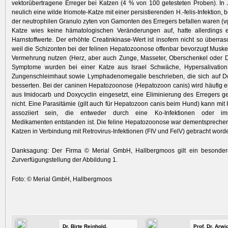
vektorübertragene Erreger bei Katzen (4 % von 100 getesteten Proben). I
neulich eine wilde Iriomote-Katze mit einer persistierenden H.-felis-Infektion, b
der neutrophilen Granulo zyten von Gamonten des Erregers befallen waren (vgl
Katze wies keine hämatologischen Veränderungen auf, hatte allerdings
Harnstoffwerte. Der erhöhte Creatinkinase-Wert ist insofern nicht so überr
weil die Schizonten bei der felinen Hepatozoonose offenbar bevorzugt Muske
Vermehrung nutzen (Herz, aber auch Zunge, Masseter, Oberschenkel oder D
Symptome wurden bei einer Katze aus Israel Schwäche, Hypersalivation,
Zungenschleimhaut sowie Lymphadenomegalie beschrieben, die sich auf D
besserten. Bei der caninen Hepatozoonose (Hepatozoon canis) wird häufig 
aus Imidocarb und Doxycyclin eingesetzt, eine Eliminierung des Erregers gel
nicht. Eine Parasitämie (gilt auch für Hepatozoon canis beim Hund) kann m
assoziiert sein, die entweder durch eine Ko-Infektionen oder im
Medikamenten entstanden ist. Die feline Hepatozoonose war dementsprechen
Katzen in Verbindung mit Retrovirus-Infektionen (FIV und FelV) gebracht word
Danksagung: Der Firma © Merial GmbH, Hallbergmoos gilt ein besonder
Zurverfügungstellung der Abbildung 1.
Foto: © Merial GmbH, Hallbergmoos
Dr. Birte Reinhold,
Prof. Dr. Arw