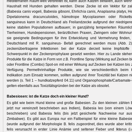
mediterranen Raum weit verbreitet ist, kann auch Katzen befallen, auch wenn
Haushalt mit Hunden gehalten werden. Diese Zecke ist ein Vektor für zah
(Babesia canis vogeli, Babesia gibsoni, Ehrlichia canis, Anaplasma platys, H
Dipetalonema dracunculoides, hämotrope Mycoplasmen oder Rickettsi
sanguineus kann in Deutschland als Freilandzecke aufgrund der niedriger
keine stabilen Populationen aufbauen; in ganzjährig temperierten Räumlic
Tierheimen, Hundepensionen, tierärztlichen Praxen, Zwingern oder Wohnu
sie geeignete Bedingungen für ihre Entwicklung und Vermehrung finden,
Deutschland mit R. sanguineus- Befall gerechnet werden muss (Abb. 
zeckenübertragene Infektionen bei der Katze derzeit keine Impfstoffe g
Schwerpunkt in der Zeckenprophylaxe gesetzt werden. Hier zu Lande stehen 
Produkte für die Katze in Form von z.B. Frontline Spray (Wirkung auf Zecken 
oder Frontline (Combo) Spot-on mit einer Wirkung auf Zecken bei Katzen bis
Verfügung. Permethrinhaltige Produkte, wie sie verschiedentlich beim
Indikation zum Einsatz kommen, sollten aufgrund ihrer Toxizität bei Katzen 
werden (s. Teil 1 – hundkatzepferd 04.11) und Organophosphate/Carbamate-
gelten ebenfalls aus Toxizitätsgründen bei der Katze als obsolet.
Babesiosen: ist die Katze doch ein kleiner Hund?
Es gibt wie beim Hund kleine und große Babesien. Zu den kleinen zählen B
jetzt nur vereinzelt beschrieben aus Indien), Babesia leo (von einem Lö
beschrieben) und Babesia felis (bis jetzt gesicherte Nachweise nur au
Zimbabwe). Es gibt aus Europa nur ein Fallbeispiel für eine kleine Babesi
(wurde aufgrund der Morphologie B. felis zugeordnet, dies wurde aber kritis
felis verursacht in erster Linie Anämie und seltener Fieber und Ikterus (i