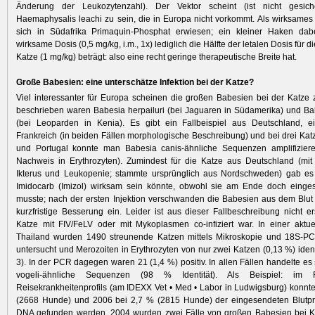
Änderung der Leukozytenzahl). Der Vektor scheint (ist nicht gesich
Haemaphysalis leachi zu sein, die in Europa nicht vorkommt. Als wirksame
sich in Südafrika Primaquin-Phosphat erwiesen; ein kleiner Haken dabe
wirksame Dosis (0,5 mg/kg, i.m., 1x) lediglich die Hälfte der letalen Dosis für di
Katze (1 mg/kg) beträgt: also eine recht geringe therapeutische Breite hat.
Große Babesien: eine unterschätze Infektion bei der Katze?
Viel interessanter für Europa scheinen die großen Babesien bei der Katze zu
beschrieben waren Babesia herpailuri (bei Jaguaren in Südamerika) und B
(bei Leoparden in Kenia). Es gibt ein Fallbeispiel aus Deutschland, e
Frankreich (in beiden Fällen morphologische Beschreibung) und bei drei Ka
und Portugal konnte man Babesia canis-ähnliche Sequenzen amplifizieren
Nachweis in Erythrozyten). Zumindest für die Katze aus Deutschland (mit
Ikterus und Leukopenie; stammte ursprünglich aus Nordschweden) gab es
Imidocarb (Imizol) wirksam sein könnte, obwohl sie am Ende doch einges
musste; nach der ersten Injektion verschwanden die Babesien aus dem Blut 
kurzfristige Besserung ein. Leider ist aus dieser Fallbeschreibung nicht ers
Katze mit FIV/FeLV oder mit Mykoplasmen co-infiziert war. In einer aktu
Thailand wurden 1490 streunende Katzen mittels Mikroskopie und 18S-P
untersucht und Merozoiten in Erythrozyten von nur zwei Katzen (0,13 %) identif
3). In der PCR dagegen waren 21 (1,4 %) positiv. In allen Fällen handelte es
vogeli-ähnliche Sequenzen (98 % Identität). Als Beispiel: im
Reisekrankheitenprofils (am IDEXX Vet • Med • Labor in Ludwigsburg) konnt
(2668 Hunde) und 2006 bei 2,7 % (2815 Hunde) der eingesendeten Blutp
DNA gefunden werden. 2004 wurden zwei Fälle von großen Babesien bei Ka