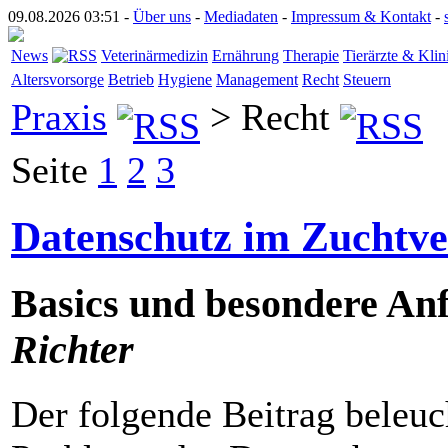
09.08.2026 03:51 -
Über uns
-
Mediadaten
-
Impressum & Kontakt
-
News
Veterinärmedizin
Ernährung
Therapie
Tierärzte & Klin
Altersvorsorge
Betrieb
Hygiene
Management
Recht
Steuern
Praxis
> Recht
Seite
1
2
3
Datenschutz im Zuchtve
Basics und besondere An
Richter
Der folgende Beitrag beleuch