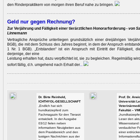
den Rinderpraktikern von morgen ihren Beruf nahe zu bringen.
Geld nur gegen Rechnung?
Zur Verjährung und Fälligkeit einer tierärztlichen Honorarforderung -
von Sa
Linnemann
Vertragliche Ansprüche unterliegen grundsätzlich einer dreijährigen Verjähr
BGB), die mit dem Schluss des Jahres beginnt, in dem der Anspruch entstande
1 Nr. 1 BGB). „Entstanden“ ist ein Anspruch mit Eintritt der Fälligkeit, di
derjenige, der eine
Leistung erhalten hat, dazu verpflichtet ist, sie zu begleichen. Regelmäßig wi
sofort fällig, d.h. umgehend nach Erhalt der
...
Dr. Birte Reinhold,
Prof. Dr. Arw
ICHTHYOL-GESELLSCHAFT
Universität Le
„Endlich hat sich
Veterinärmedi
hundkatzepferd zum
Fakultät – VM
Fachmagazin für den Tierarzt
„hundkatzepfer
entwickelt. In der Ausgabe
Leser den aktu
03/12 fielen neben
Wissensstand i
informativen Neuigkeiten aus
verdaulicher F
dem Praxisbereich und den
einer erdrück
lustigen Nachrichten aus der
Informationsflu