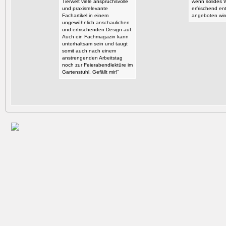
Tierwelt viele anspruchsvolle
wenn solides 
und praxisrelevante
erfrischend en
Fachartikel in einem
angeboten wir
ungewöhnlich anschaulichen
und erfrischenden Design auf.
Auch ein Fachmagazin kann
unterhaltsam sein und taugt
somit auch nach einem
anstrengenden Arbeitstag
noch zur Feierabendlektüre im
Gartenstuhl. Gefällt mir!“