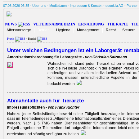
07.08.2026 03:35 -
Über uns
-
Mediadaten
-
Impressum & Kontakt
-
succidia AG
-
Partner
NEWS
VETERINÄRMEDIZIN
ERNÄHRUNG
THERAPIE
TIE
Altersvorsorge
Betrieb
Hygiene
Management
Recht
Steuern
Praxis
> Betrieb
Unter welchen Bedingungen ist ein Laborgerät rentab
Amortisationsberechnung für Laborgeräte -
von Christian Salzmann
Wahrscheinlich stand jeder Tierarzt schon einmal v
sich die In-House Diagnostik in der eigenen Praxis lo
eindeutigen und vor allem individuellen Antwort au
kommen, müssen unterschiedliche Aspekte in der
bedacht werden.
Abmahnfalle auch für Tierärzte
Impressumspflichten -
von Frank Richter
Nahezu jeder Selbstständige bewirbt seine Tätigkeit heutzutage im Internet.
dass im Telemediengesetz „Allgemeine Informationspflichten“ eines Dienstean
werden. Nach § 5 TMG haben Diensteanbieter für geschäftsmäßige, in 
Entgelt angebotene Telemedien dort aufgezählte Informationen leicht erkenn
erreichbar und ständig verfügbar zu halten.