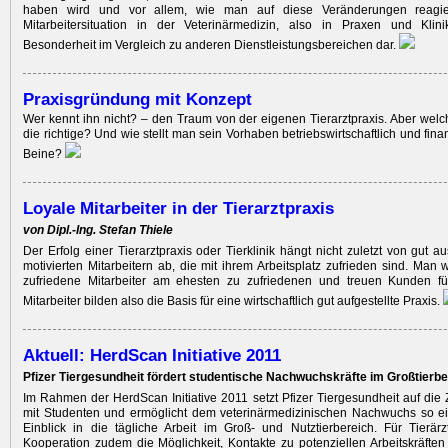
haben wird und vor allem, wie man auf diese Veränderungen reagi
Mitarbeitersituation in der Veterinärmedizin, also in Praxen und Klinik
Besonderheit im Vergleich zu anderen Dienstleistungsbereichen dar.
Praxisgründung mit Konzept
Wer kennt ihn nicht? – den Traum von der eigenen Tierarztpraxis. Aber welch
die richtige? Und wie stellt man sein Vorhaben betriebswirtschaftlich und finan
Beine?
Loyale Mitarbeiter in der Tierarztpraxis
von Dipl.-Ing. Stefan Thiele
Der Erfolg einer Tierarztpraxis oder Tierklinik hängt nicht zuletzt von gut 
motivierten Mitarbeitern ab, die mit ihrem Arbeitsplatz zufrieden sind. Man 
zufriedene Mitarbeiter am ehesten zu zufriedenen und treuen Kunden fü
Mitarbeiter bilden also die Basis für eine wirtschaftlich gut aufgestellte Praxis.
Aktuell: HerdScan Initiative 2011
Pfizer Tiergesundheit fördert studentische Nachwuchskräfte im Großtierbe
Im Rahmen der HerdScan Initiative 2011 setzt Pfizer Tiergesundheit auf di
mit Studenten und ermöglicht dem veterinärmedizinischen Nachwuchs so ei
Einblick in die tägliche Arbeit im Groß- und Nutztierbereich. Für Tierär
Kooperation zudem die Möglichkeit, Kontakte zu potenziellen Arbeitskräfte