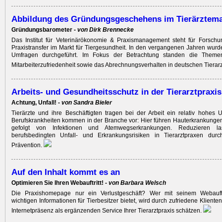
Abbildung des Gründungsgeschehens im ­Tierärztema
Gründungs­barometer -
von Dirk Brennecke
Das Institut für Veterinärökonomie & Praxismanagement steht für Forschu
Praxistransfer im Markt für Tiergesundheit. In den vergangenen Jahren wur
Umfragen durchgeführt. Im Fokus der Betrachtung standen die Them
Mitarbeiterzufriedenheit sowie das Abrechnungsverhalten in deutschen Tierar
Arbeits- und Gesundheitsschutz in der Tierarztpraxis
Achtung, Unfall! -
von Sandra Bieler
Tierärzte und ihre Beschäftigten tragen bei der Arbeit ein relativ hohes Un
Berufskrankheiten kommen in der Branche vor: Hier führen Hauterkrankungen d
gefolgt von Infektionen und Atemwegserkrankungen. Reduzieren l
berufsbedingten Unfall- und Erkrankungs­risiken in Tierarztpraxen durc
Prävention.
Auf den Inhalt kommt es an
Optimieren Sie Ihren Webauftritt! -
von Barbara Welsch
Die Praxishomepage nur ein Verlustgeschäft? Wer mit seinem Web­auftri
wichtigen Informationen für Tierbesitzer bietet, wird durch zufriedene Klienten
Internetpräsenz als ergänzenden Service Ihrer Tierarztpraxis schätzen.