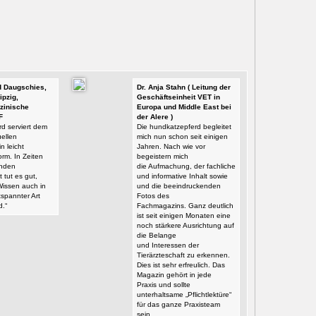
id Daugschies,
Dr. Anja Stahn ( Leitung der
ipzig,
Geschäftseinheit VET in
zinische
Europa und Middle East bei
F
der Alere )
d serviert dem
Die hundkatzepferd begleitet
ellen
mich nun schon seit einigen
n leicht
Jahren. Nach wie vor
orm. In Zeiten
begeistern mich
enden
die Aufmachung, der fachliche
t tut es gut,
und informative Inhalt sowie
Wissen auch in
und die beeindruckenden
tspannter Art
Fotos des
d.“
Fachmagazins. Ganz deutlich
ist seit einigen Monaten eine
noch stärkere Ausrichtung auf
die Belange
und Interessen der
Tierärzteschaft zu erkennen.
Dies ist sehr erfreulich. Das
Magazin gehört in jede
Praxis und sollte
unterhaltsame „Pflichtlektüre“
für das ganze Praxisteam
sein.