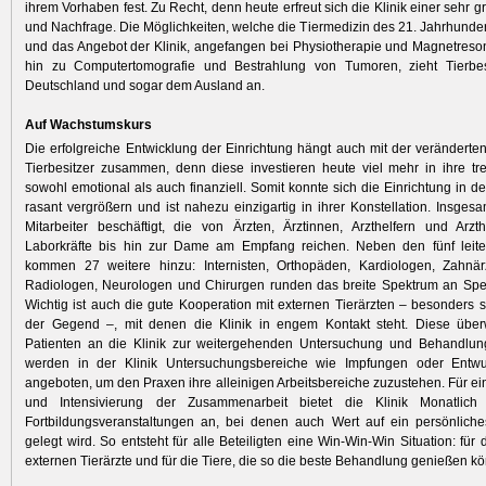
ihrem Vorhaben fest. Zu Recht, denn heute erfreut sich die Klinik einer sehr g
und Nachfrage. Die Möglichkeiten, welche die Tiermedizin des 21. Jahrhundert
und das Angebot der Klinik, angefangen bei Physiotherapie und Magnetreso
hin zu Computertomografie und Bestrahlung von Tumoren, zieht Tierbe
Deutschland und sogar dem Ausland an.
Auf Wachstumskurs
Die erfolgreiche Entwicklung der Einrichtung hängt auch mit der veränderten
Tierbesitzer zusammen, denn diese investieren heute viel mehr in ihre tr
sowohl emotional als auch finanziell. Somit konnte sich die Einrichtung in d
rasant vergrößern und ist nahezu einzigartig in ihrer Konstellation. Insges
Mitarbeiter beschäftigt, die von Ärzten, Ärztinnen, Arzthelfern und Arzt
Laborkräfte bis hin zur Dame am Empfang reichen. Neben den fünf leite
kommen 27 weitere hinzu: Internisten, Orthopäden, Kardiologen, Zahnär
Radiologen, Neurologen und Chirurgen runden das breite Spektrum an Spez
Wichtig ist auch die gute
Kooperation mit externen Tierärzten – besonders 
der Gegend –, mit denen die Klinik in engem Kontakt steht. Diese über
Patienten an die Klinik zur weitergehenden Untersuchung und Behandlu
werden in der Klinik Untersuchungsbereiche wie Impfungen oder Ent
angeboten, um den Praxen ihre alleinigen Arbeitsbereiche zuzustehen. Für e
und Intensivierung der Zusammenarbeit bietet die Klinik Monatlic
Fortbildungsveranstaltungen an, bei denen auch Wert auf ein persönlich
gelegt wird. So entsteht für alle Beteiligten eine Win-Win-Win Situation: für di
externen Tierärzte und für die Tiere, die so die beste Behandlung genießen k