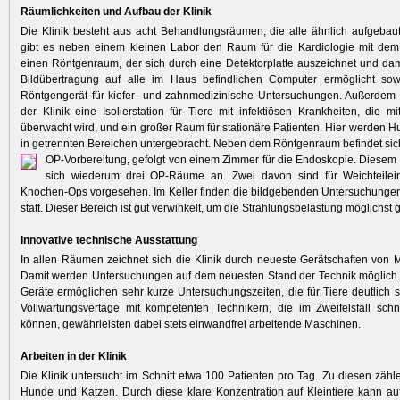
Räumlichkeiten und Aufbau der Klinik
Die Klinik besteht aus acht Behandlungsräumen, die alle ähnlich aufgebaut
gibt es neben einem kleinen Labor den Raum für die Kardiologie mit dem 
einen Röntgenraum, der sich durch eine Detektorplatte auszeichnet und dam
Bildübertragung auf alle im Haus befindlichen Computer ermöglicht sowi
Röntgengerät für kiefer- und zahnmedizinische Untersuchungen. Außerdem 
der Klinik eine Isolierstation für Tiere mit infektiösen Krankheiten, die m
überwacht wird, und ein großer Raum für stationäre Patienten. Hier werden 
in getrennten Bereichen untergebracht. Neben dem Röntgenraum befindet sic
OP-Vorbereitung, gefolgt von einem Zimmer für die Endoskopie. Diesem
sich wiederum drei OP-Räume an. Zwei davon sind für Weichteileingr
Knochen-Ops vorgesehen. Im Keller finden die bildgebenden Untersuchunge
statt. Dieser Bereich ist gut verwinkelt, um die Strahlungsbelastung möglichst g
Innovative technische Ausstattung
In allen Räumen zeichnet sich die Klinik durch neueste Gerätschaften von M
Damit werden Untersuchungen auf dem neuesten Stand der Technik möglich
Geräte ermöglichen sehr kurze Untersuchungszeiten, die für Tiere deutlich 
Vollwartungsvertäge mit kompetenten Technikern, die im Zweifelsfall schn
können, gewährleisten dabei stets einwandfrei arbeitende Maschinen.
Arbeiten in der Klinik
Die Klinik untersucht im Schnitt etwa 100 Patienten pro Tag. Zu diesen zähl
Hunde und Katzen. Durch diese klare Konzentration auf Kleintiere kann a