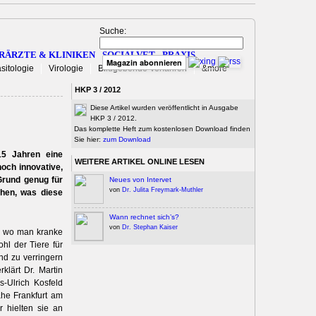
Suche:
RÄRZTE & KLINIKEN
SOCIALVET
PRAXIS
Magazin abonnieren
sitologie
Virologie
Bildgebende Verfahren
&more
HKP 3 / 2012
Diese Artikel wurden veröffentlicht in Ausgabe
HKP 3 / 2012.
Das komplette Heft zum kostenlosen Download finden
Sie hier:
zum Download
15 Jahren eine
WEITERE ARTIKEL ONLINE LESEN
hoch innovative,
Grund genug für
Neues von Intervet
von
Dr. Julita Freymark-Muthler
ehen, was diese
Wann rechnet sich’s?
von
Dr. Stephan Kaiser
n, wo man kranke
hl der Tiere für
nd zu verringern
klärt Dr. Martin
s-Ulrich Kosfeld
ahe Frankfurt am
 hielten sie an