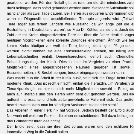
gearbeitet werden. Für den Notfall gibt es rund um die Uhr mindestens zwei 
dazu beitragen, dass sofort gehandelt werden kann. Stationäre Aufenthalte sol
nicht länger als zwei Tage dauern. Bei Tieren aus größeren Entfernungen gi
wenn zur Diagnostik und anschließenden Therapie angereist wird. „Teilw
Tiere sogar aus fernen Ländern wie Russland, da wir lange Zeit die ein
Bestrahlung in Deutschland waren“, so Frau Dr. Köhler, als sie uns durch die 
Zahl der mit Krebs diagnostizierten Tiere hat über die Jahre deutlich zu
heutigen Möglichkeiten eine korrekte Diagnose erleichtern. Ähnlich wie 
kommt Krebs häufiger vor, weil die Tiere, bedingt durch gute Pflege und 
werden. Somit können sie eine Krebserkrankung erleben, die häufig ers
Lebensabschnitten eintritt. Dementsprechend gehört auch Chemoth
Behandlungsalltag der Klinik. Dies ist hier im Vergleich zu einer Praxis 
Möglichkeit eines abgeschlossenen Raumes gegeben ist sowie au
Besonderheiten, z.B. Bestellmengen, besser eingegangen werden kann.
Was macht nun die Arbeit in der Klinik aus?, stellt sich die Frage beim Ru
moderne Klinik. „Das ist recht einfach“, erklärt die Tierärztin. „Im Vergleich
Tierarztpraxis gibt es hier deutlich mehr Möglichkeiten sowohl in Bezug au
auch auf Therapie und den Tieren kann sehr gut geholfen werden. Das all
äußerst interessante und teils außergewöhnliche Fälle mit sich. Das gro
bewirkt zudem, dass man im ständigen Austausch zueinander steht.“
Das Arbeiten in einer Tierklinik hat Vorzüge. Jedoch besteht der Erfolg auc
Netzwerk mit weiteren Praxen, die einen entscheidenden Teil dazu beitragen.
drei Gründer mit ihrer Idee richtig.
Der Erfolg zeigt, dass sie ihrer Zeit voraus waren und den richtigen Ri
innovativen Weg in die Zukunft hatten.