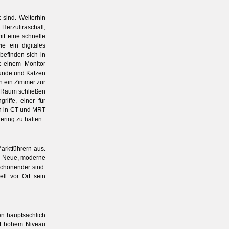
 sind. Weiterhin
Herzultraschall,
it eine schnelle
e ein digitales
befinden sich in
it einem Monitor
Hunde und Katzen
h ein Zimmer zur
Raum schließen
iffe, einer für
n in CT und MRT
ering zu halten.
arktführern aus.
. Neue, moderne
schonender sind.
ell vor Ort sein
en hauptsächlich
uf hohem Niveau