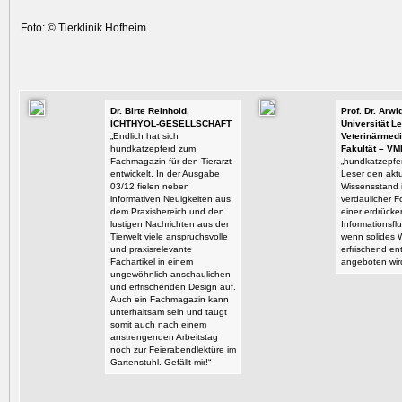
Foto: © Tierklinik Hofheim
Dr. Birte Reinhold,
Prof. Dr. Arw
ICHTHYOL-GESELLSCHAFT
Universität Le
„Endlich hat sich
Veterinärmedi
hundkatzepferd zum
Fakultät – VM
Fachmagazin für den Tierarzt
„hundkatzepfer
entwickelt. In der Ausgabe
Leser den aktu
03/12 fielen neben
Wissensstand i
informativen Neuigkeiten aus
verdaulicher F
dem Praxisbereich und den
einer erdrück
lustigen Nachrichten aus der
Informationsflu
Tierwelt viele anspruchsvolle
wenn solides 
und praxisrelevante
erfrischend en
Fachartikel in einem
angeboten wir
ungewöhnlich anschaulichen
und erfrischenden Design auf.
Auch ein Fachmagazin kann
unterhaltsam sein und taugt
somit auch nach einem
anstrengenden Arbeitstag
noch zur Feierabendlektüre im
Gartenstuhl. Gefällt mir!“