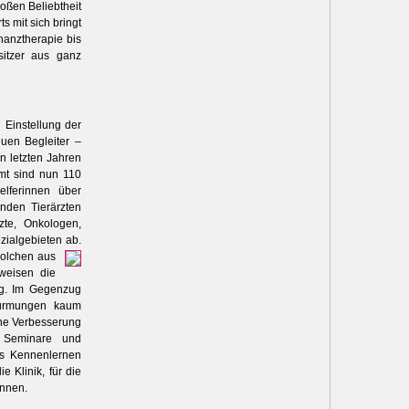
roßen Beliebtheit
s mit sich bringt
nanztherapie bis
sitzer aus ganz
 Einstellung der
euen Begleiter –
en letzten Jahren
amt sind nun 110
helferinnen über
nden Tierärzten
zte, Onkologen,
ialgebieten ab.
solchen aus
weisen die
ng. Im Gegenzug
wurmungen kaum
ine Verbesserung
h Seminare und
es Kennenlernen
e Klinik, für die
önnen.