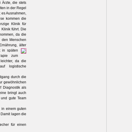
Ärzte, die stets
lten in der Regel
bt es Ausnahmen,
eise kommen die
zige Klinik für
Klinik führt. Die
genommen, da die
bei den Menschen
Ernährung, älter
t in späten
erapie zum
leichter, da die
f logistische
ndgang durch die
 zur gewöhnlichen
f Diagnostik als
eine bringt auch
ße und gute Team
h in einem guten
 Damit lagen die
echer für einen