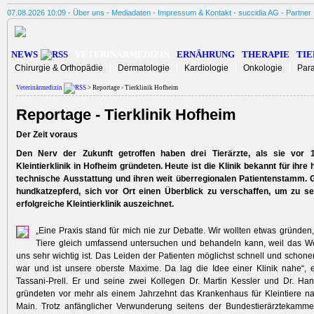
07.08.2026 10:09 -
Über uns
-
Mediadaten
-
Impressum & Kontakt
-
succidia AG
-
Partner
NEWS
VETERINÄRMEDIZIN
ERNÄHRUNG
THERAPIE
TIE
Chirurgie & Orthopädie
Dermatologie
Kardiologie
Onkologie
Para
Veterinärmedizin
> Reportage - Tierklinik Hofheim
Reportage - Tierklinik Hofheim
Der Zeit voraus
Den Nerv der Zukunft getroffen haben drei Tierärzte, als sie vor 
Kleintierklinik in Hofheim gründeten. Heute ist die Klinik bekannt für ihre 
technische Ausstattung und ihren weit überregionalen Patientenstamm. 
hundkatzepferd, sich vor Ort einen Überblick zu verschaffen, um zu s
erfolgreiche Kleintierklinik auszeichnet.
„Eine Praxis stand für mich nie zur Debatte. Wir wollten etwas gründe
Tiere gleich umfassend untersuchen und behandeln kann, weil das Wo
uns sehr wichtig ist. Das Leiden der Patienten möglichst schnell und schone
war und ist unsere oberste Maxime. Da lag die Idee einer Klinik nahe“, er
Tassani-Prell. Er und seine zwei Kollegen Dr. Martin Kessler und Dr. Han
gründeten vor mehr als einem Jahrzehnt das Krankenhaus für Kleintiere n
Main. Trotz anfänglicher Verwunderung seitens der Bundestierärztekammer