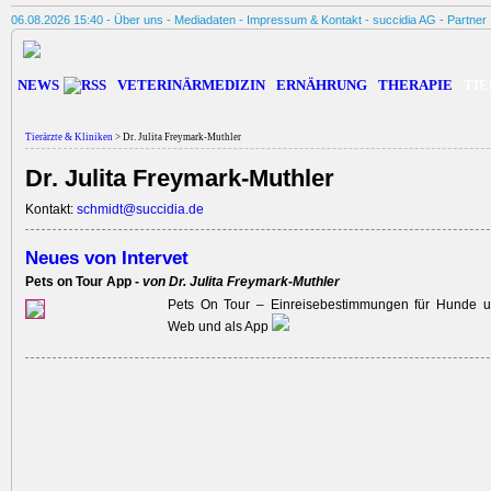
06.08.2026 15:40 -
Über uns
-
Mediadaten
-
Impressum & Kontakt
-
succidia AG
-
Partner
NEWS
VETERINÄRMEDIZIN
ERNÄHRUNG
THERAPIE
TIE
Tierärzte & Kliniken
> Dr. Julita Freymark-Muthler
Dr. Julita Freymark-Muthler
Kontakt:
schmidt@succidia.de
Neues von Intervet
Pets on Tour App -
von Dr. Julita Freymark-Muthler
Pets On Tour – Einreisebestimmungen für Hunde 
Web und als App