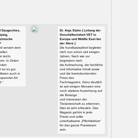
id Daugschies,
Dr. Anja Stahn ( Leitung der
ipzig,
Geschäftseinheit VET in
zinische
Europa und Middle East bei
F
der Alere )
d serviert dem
Die hundkatzepferd begleitet
ellen
mich nun schon seit einigen
n leicht
Jahren. Nach wie vor
orm. In Zeiten
begeistern mich
enden
die Aufmachung, der fachliche
t tut es gut,
und informative Inhalt sowie
Wissen auch in
und die beeindruckenden
tspannter Art
Fotos des
d.“
Fachmagazins. Ganz deutlich
ist seit einigen Monaten eine
noch stärkere Ausrichtung auf
die Belange
und Interessen der
Tierärzteschaft zu erkennen.
Dies ist sehr erfreulich. Das
Magazin gehört in jede
Praxis und sollte
unterhaltsame „Pflichtlektüre“
für das ganze Praxisteam
sein.