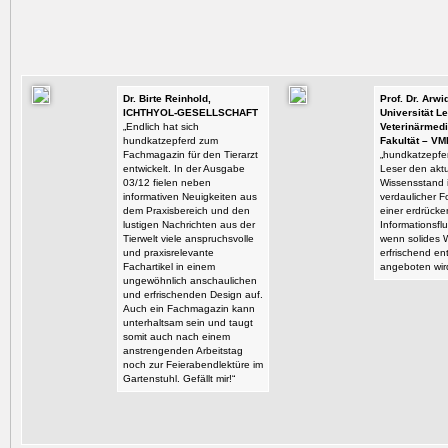
Dr. Birte Reinhold,
Prof. Dr. Arw
ICHTHYOL-GESELLSCHAFT
Universität Le
„Endlich hat sich
Veterinärmedi
hundkatzepferd zum
Fakultät – VM
Fachmagazin für den Tierarzt
„hundkatzepfer
entwickelt. In der Ausgabe
Leser den aktu
03/12 fielen neben
Wissensstand i
informativen Neuigkeiten aus
verdaulicher F
dem Praxisbereich und den
einer erdrück
lustigen Nachrichten aus der
Informationsflu
Tierwelt viele anspruchsvolle
wenn solides 
und praxisrelevante
erfrischend en
Fachartikel in einem
angeboten wir
ungewöhnlich anschaulichen
und erfrischenden Design auf.
Auch ein Fachmagazin kann
unterhaltsam sein und taugt
somit auch nach einem
anstrengenden Arbeitstag
noch zur Feierabendlektüre im
Gartenstuhl. Gefällt mir!“