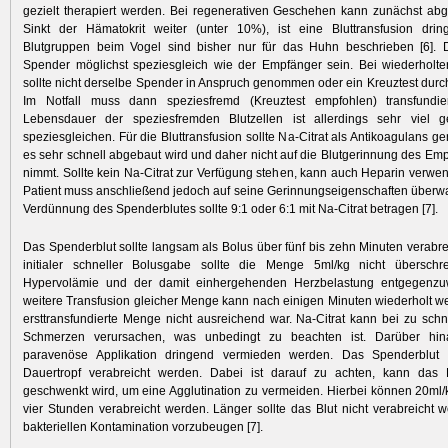
gezielt therapiert werden. Bei regenerativen Geschehen kann zunächst ab
Sinkt der Hämatokrit weiter (unter 10%), ist eine Bluttransfusion drin
Blutgruppen beim Vogel sind bisher nur für das Huhn beschrieben [6]. D
Spender möglichst speziesgleich wie der Empfänger sein. Bei wiederholter
sollte nicht derselbe Spender in Anspruch genommen oder ein Kreuztest durc
Im Notfall muss dann speziesfremd (Kreuztest empfohlen) transfundi
Lebensdauer der speziesfremden Blutzellen ist allerdings sehr viel g
speziesgleichen. Für die Bluttransfusion sollte Na-Citrat als Antikoagulans g
es sehr schnell abgebaut wird und daher nicht auf die Blutgerinnung des Emp
nimmt. Sollte kein Na-Citrat zur Verfügung stehen, kann auch Heparin verwe
Patient muss anschließend jedoch auf seine Gerinnungseigenschaften überw
Verdünnung des Spenderblutes sollte 9:1 oder 6:1 mit Na-Citrat betragen [7].
Das Spenderblut sollte langsam als Bolus über fünf bis zehn Minuten verabre
initialer schneller Bolusgabe sollte die Menge 5ml/kg nicht überschr
Hypervolämie und der damit einhergehenden Herzbelastung entgegenzuw
weitere Transfusion gleicher Menge kann nach einigen Minuten wiederholt we
ersttransfundierte Menge nicht ausreichend war. Na-Citrat kann bei zu schne
Schmerzen verur­sachen, was unbedingt zu beachten ist. Darüber hi
paravenöse Applikation dringend vermieden werden. Das Spenderblut
Dauertropf verabreicht werden. Dabei ist darauf zu achten, kann das 
geschwenkt wird, um eine Agglutination zu vermeiden. Hierbei können 20ml
vier Stunden verabreicht werden. Länger sollte das Blut nicht verabreicht 
bakteriellen Kontamination vorzubeugen [7].