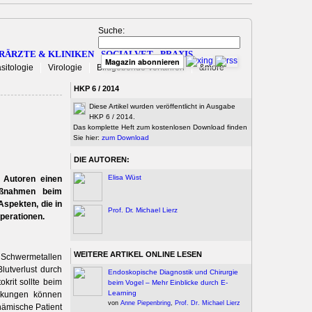
Suche:
RÄRZTE & KLINIKEN
SOCIALVET
PRAXIS
Magazin abonnieren
sitologie
Virologie
Bildgebende Verfahren
&more
HKP 6 / 2014
Diese Artikel wurden veröffentlicht in Ausgabe
HKP 6 / 2014.
Das komplette Heft zum kostenlosen Download finden
Sie hier:
zum Download
DIE AUTOREN:
Elisa Wüst
 Autoren einen
maßnahmen beim
Aspekten, die in
Prof. Dr. Michael Lierz
perationen.
WEITERE ARTIKEL ONLINE LESEN
t Schwermetallen
utverlust durch
Endoskopische Diagnostik und Chirurgie
rit sollte beim
beim Vogel – Mehr Einblicke durch E-
Learning
nkungen können
von
Anne Piepenbring
,
Prof. Dr. Michael Lierz
anämische Patient