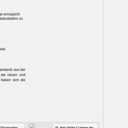
l ermöglicht
tubusballon zu
nkl.
Standards aus der
 die neuen und
 haben sich die
id Daugschies,
Dr. Anja Stahn ( Leitung der