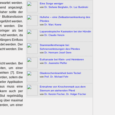
gewartet werden.
Eine Sorge weniger
gend angezeigt.
von
Dr. Stefanie Berghahn
,
Dr. Luz Burdinski
aher sollte der
 Bluttransfusion
Hufrehe – eine Zivilisationserkrankung des
Pferdes
hgeführt werden.
von
Dr. Marc Koene
ert werden. Die
eringer als bei
Laparoskopische Kastration bei der Hündin
enutzt werden, da
von
Dr. Claudio Venzin
fängers Einfluss
ndet werden. Der
Stammzellentherapie bei
acht werden. Die
Sehnenverletzungen des Pferdes
von
Dr. Hermann Josef Genn
Euthanasie bei Klein- und Heimtieren
icht werden. Bei
von
Dr. Jeannette Pfeffer
eiten, um einer
irken [7]. Eine
Glasknochenkrankheit beim Teckel
von
Prof. Dr. Michael Fehr
rden, sofern die
ller Applikation
naus muss eine
Entnahme von Knochenmark aus dem
Sternum am stehenden Pferd
 kann auch per
von
Dr. Kerstin Fischer
,
Dr. Holger Fischer
Blut regelmäßig
/kg über maximal
werden, um einer