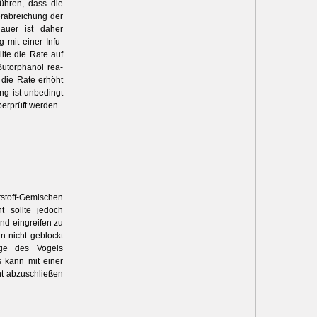
führen, dass die
erabreichung der
auer ist daher
 mit einer Infu­
llte die Rate auf
Butorphanol rea­
 die Rate erhöht
g ist unbedingt
berprüft werden.
stoff-Gemischen
t sollte jedoch
nd eingreifen zu
n nicht geblockt
nge des Vogels
 kann mit einer
ht abzuschließen