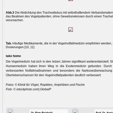
Abb.3
Die Abdichtung des Trachealtubus mit selbsthaftendem Verbandsmateria
das Beatmen des Vogelpatienten, ohne Gewebsnekrosen durch einen Trachel­
verursachen.
Tab.
Häufige Medikamente, die in der Vogelnotfallmedizin empfohlen werden, i
Dosierungen [10, 11]
take home
Die Vogelmedizin hat sich in den letzen Jahren signifikant weiterentwickelt. 
Humanmedizin haben ihren Weg in die Exotenmedizin gefunden. Durch
verbesserten Notfallmaßnahmen und besonders die Narkoseüberwachung
Überlebenschancen für den Vogelnotfallpatienten deutlich verbessert.
Fotos: © Klinik für Vögel, Reptilien, Amphibien und Fische
Foto: © istockphoto.com| GlobalP
Dr. Birte Reinhold,
Prof. Dr. Arw