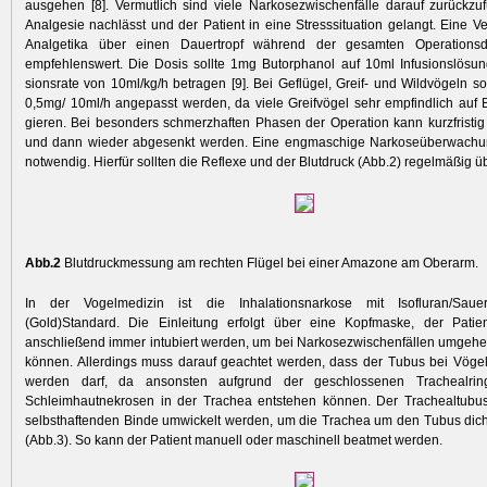
ausgehen [8]. Vermutlich sind viele Narkosezwischenfälle darauf zurückzu
Analgesie nachlässt und der Patient in eine Stresssituation gelangt. Eine V
Analgetika über einen Dauertropf während der gesamten Operationsd
empfehlenswert. Die Dosis sollte 1mg Butorphanol auf 10ml Infusionslösung
sionsrate von 10ml/kg/h betragen [9]. Bei Geflügel, Greif- und Wildvögeln so
0,5mg/ 10ml/h angepasst werden, da viele Greifvögel sehr empfindlich auf 
gieren. Bei besonders schmerz­haften Phasen der Operation kann kurz­fristig
und dann wieder abgesenkt werden. Eine engmaschige Nar­koseüberwachun
notwendig. Hierfür sollten die Reflexe und der Blutdruck (Abb.2) regelmäßig ü
Abb.2
Blutdruckmessung am rechten Flügel bei einer Amazone am Oberarm.
In der Vogelmedizin ist die Inhalationsnarkose mit Isofluran/Sauer
(Gold)Standard. Die Einleitung erfolgt über eine Kopfmaske, der Patien
anschließend immer intubiert werden, um bei Narkosezwischenfällen umgehe
können. Allerdings muss darauf geachtet werden, dass der Tubus bei Vögel
werden darf, da ansonsten aufgrund der geschlossenen Trachealri
Schleimhautnekrosen in der Trachea entstehen können. Der Trachealtubus
selbsthaftenden Binde umwickelt werden, um die Trachea um den Tubus dic
(Abb.3). So kann der Patient manuell oder maschinell beatmet werden.