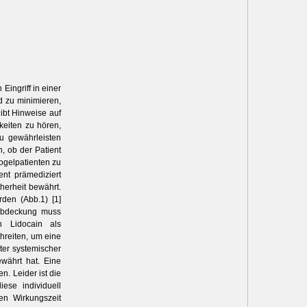
 Eingriff in einer
nd zu minimieren,
ibt Hinweise auf
eiten zu hören,
u gewährleisten
n, ob der Patient
ogel­patienten zu
ent prämediziert
herheit bewährt.
den (Abb.1) [1]
 Abdeckung muss
n Lidocain als
hreiten, um eine
ter systemischer
ewährt hat. Eine
n. Leider ist die
ese individuell
en Wirkungszeit