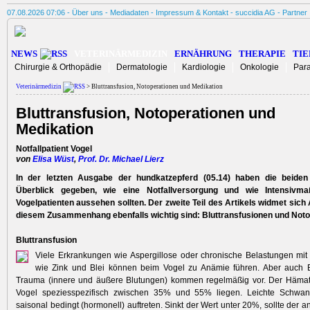
07.08.2026 07:06 -
Über uns
-
Mediadaten
-
Impressum & Kontakt
-
succidia AG
-
Partner
NEWS
VETERINÄRMEDIZIN
ERNÄHRUNG
THERAPIE
TIE
Chirurgie & Orthopädie
Dermatologie
Kardiologie
Onkologie
Para
Veterinärmedizin
> Bluttransfusion, Notoperationen und Medikation
Bluttransfusion, Notoperationen und
Medikation
Notfallpatient Vogel
von
Elisa Wüst
,
Prof. Dr. Michael Lierz
In der letzten Ausgabe der hundkatzepferd (05.14) haben die beiden
Überblick gegeben, wie eine Notfall­versorgung und wie Intensiv
Vogelpatienten aussehen sollten. Der zweite Teil des Artikels widmet sich 
diesem Zusammenhang ebenfalls wichtig sind: Bluttrans­fu­sionen und Noto
Bluttransfusion
Viele Erkrankungen wie Aspergillose oder chronische Belastungen mi
wie Zink und Blei können beim Vogel zu Anämie führen. Aber auch Bl
Trauma (innere und äußere Blutungen) kommen regelmäßig vor. Der Hämatok
Vogel speziesspezifisch zwischen 35% und 55% liegen. Leichte Schwa
saisonal bedingt (hormonell) auftreten. Sinkt der Wert unter 20%, sollte der 