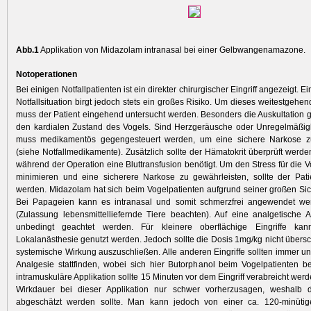
Abb.1
Applikation von Midazolam intranasal bei einer Gelbwangenamazone.
Notoperationen
Bei einigen Notfallpatienten ist ein direkter chirurgischer Eingriff angezeigt. Ein
Notfallsituation birgt jedoch stets ein großes Risiko. Um dieses weitestgehe
muss der Patient eingehend untersucht werden. Besonders die Auskultation g
den kardialen Zustand des Vogels. Sind Herzgeräusche oder Unregelmäßigk
muss medi­kamentös gegengesteuert werden, um eine sichere Narkose z
(siehe Notfallmedikamente). Zusätzlich sollte der Hämatokrit überprüft werde
während der Operation eine Bluttransfusion benötigt. Um den Stress für die V
minimieren und eine sicherere Narkose zu gewährleisten, sollte der Pati
werden. Midazolam hat sich beim Vogelpatienten aufgrund seiner großen Sic
Bei Papageien kann es intranasal und somit schmerzfrei angewendet wer
(Zulassung lebensmittelliefernde Tiere beachten). Auf eine analgetische
unbedingt geachtet werden. Für kleinere oberflächige Eingriffe kan
Lokalanästhesie genutzt werden. Jedoch sollte die Dosis 1mg/kg nicht übersc
systemische Wirkung auszuschließen. Alle anderen Eingriffe sollten immer un
Analgesie stattfinden, wobei sich hier Butorphanol beim Vogelpatienten b
intramuskuläre Applikation sollte 15 Minuten vor dem Eingriff verabreicht werde
Wirkdauer bei dieser Applikation nur schwer vorherzusagen, weshalb di
abgeschätzt werden sollte. Man kann jedoch von ­einer ca. 120-minütig