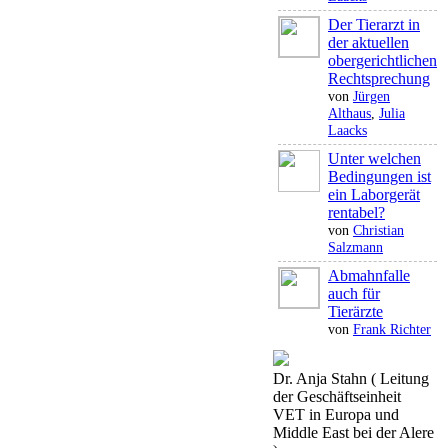
Der Tierarzt in
der aktuellen
obergerichtlichen
Rechtsprechung
von
Jürgen
Althaus
,
Julia
Laacks
Unter welchen
Bedingungen ist
ein Laborgerät
rentabel?
von
Christian
Salzmann
Abmahnfalle
auch für
Tierärzte
von
Frank Richter
Dr. Anja Stahn ( Leitung
der Geschäftseinheit
VET in Europa und
Middle East bei der Alere