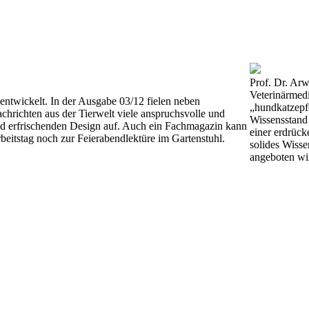
Prof. Dr. Arw
Veterinärmed
entwickelt. In der Ausgabe 03/12 fielen neben
„hundkatzepfe
chrichten aus der Tierwelt viele anspruchsvolle und
Wissensstand 
nd erfrischenden Design auf. Auch ein Fachmagazin kann
einer erdrück
beitstag noch zur Feierabendlektüre im Gartenstuhl.
solides Wisse
angeboten wi