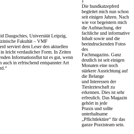
)
Die hundkatzepferd
begleitet mich nun schon
seit einigen Jahren. Nach
wie vor begeistern mich
die Aufmachung, der
fachliche und informative
id Daugschies, Universität Leipzig,
Inhalt sowie und die
izinische Fakultät – VMF
beeindruckenden Fotos
rd serviert dem Leser den aktuellen
des
in leicht verdaulicher Form. In Zeiten
Fachmagazins. Ganz
enden Informationsflut tut es gut, wenn
deutlich ist seit einigen
n auch in erfrischend entspannter Art
Monaten eine noch
rd.“
stärkere Ausrichtung auf
die Belange
und Interessen der
Tierärzteschaft zu
erkennen. Dies ist sehr
erfreulich. Das Magazin
gehört in jede
Praxis und sollte
unterhaltsame
„Pflichtlektüre“ für das
ganze Praxisteam sein.