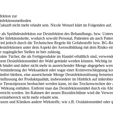
fektion zur
sinfektionsmethoden
Zukunft nicht mehr erlaubt sein. Nicole Wenzel klärt im Folgenden auf.
se als Sprühdesinfektion zur Desinfektion des Behandlungs- bzw. Unters
r Infektionskette, wodurch sowohl Personal, Patienten als auch Patien
rd jedoch durch die Technischen Regeln für Gefahrstoffe bzw. BG-Reg
esinfektionen unter dem Aspekt der Aerosolbildung mit dem Risiko eine
ugänglicher Stellen ist hier zulässig.
änkte Tücher, die als Fertigprodukte im Handel erhältlich sind, ver
em Desinfektionsmittel der Wahl getränkt werden können. Wichtig ist h
uch bindet und daher nicht mehr in ausreichender Menge abgegeben werd
r Verminderung der Wirksamkeit oder sogar einer Keimverschleppung ko
eimfrei bleiben, eine ausreichende Menge Desinfektionslösung freisetz
flussung der Produktqualität, insbesondere im Hinblick auf mikrobiolog
in Tierarztpraxen beobachtet werden kann, ist das Trockenwischen der 
ne Wirkung entfalten. Entfernt man das Desinfektionsmittel durch ein Ab
erreicht werden. Im Rahmen der neuen Biozidrichtlinie wird die Verwe
erinärbereich nicht mehr erlaubt sein.
n Praxen und Kliniken andere Wirkstoffe, wie z.B. Oxidationsmittel od