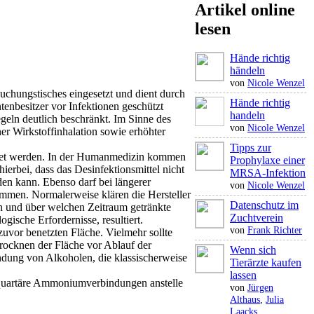
Artikel online
lesen
Hände richtig
händeln
von
Nicole Wenzel
uchungstisches eingesetzt und dient durch
Hände richtig
tenbesitzer vor Infektionen geschützt
handeln
eln deutlich beschränkt. Im Sinne des
von
Nicole Wenzel
r Wirkstoffinhalation sowie erhöhter
Tipps zur
wendet werden. In der Humanmedizin kommen
Prophylaxe einer
ierbei, dass das Desinfektionsmittel nicht
MRSA-Infektion
en kann. Ebenso darf bei längerer
von
Nicole Wenzel
mmen. Normalerweise klären die Hersteller
Datenschutz im
en und über welchen Zeitraum getränkte
Zuchtverein
ische Erfordernisse, resultiert.
von
Frank Richter
zuvor benetzten Fläche. Vielmehr sollte
trocknen der Fläche vor Ablauf der
Wenn sich
ndung von Alkoholen, die klassischerweise
Tierärzte kaufen
lassen
er quartäre Ammoniumverbindungen anstelle
von
Jürgen
Althaus
,
Julia
Laacks