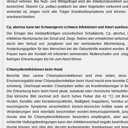
Verlauf nehmen. Bei Nutz- und Wildgeflügel wird die Infektionskrankheit au
bezeichnet. Obwohl Cp. psittaci praktisch bei allen Vogelarten vorkommt und
verbreitet ist, zeigen nicht alle Träger Krankheitssymptome und können 
unerkannt bleiben.
Cp. abortus kann bei Schwangeren schwere Infektionen und Abort auslöse
Der Erreger des meldepflichtigen enzootischen Schafaborts, Cp. abortus, i
infektiöse Abortursache bei Schaf und Ziege. Neben den erheblichen wirtscha
durch den Verlust von Jungtieren und der verminderten Milchleistung
Ansteckungsgefahr für den Menschen bei der Geburtshilfe erwähnt werden.
Frauen kann der Kontakt mit infizierten lammenden Mutterschafen und -zi
fiebrigen Erkrankungen bis hin zum Abort führen.
Chlamydieninfektionen beim Hund
Berichte über canine Chlamydieninfektionen sind eher selten, denn 
Erscheinungsbild einer Chlamydieninfektion beim Hund macht eine korrekte 
schwierig. Überhaupt werden Chlamydien selten als Krankheitserreger in B
Die Erkrankung kann beim Hund akute, subakute oder chronische Verlaufsf
Das klinische Bild zeichnet sich durch hohes Fieber (bis 42 °C) mit Br
Husten, Keratitis oder Keratokonjunktivitis, Mattigkeit, Inappetenz, Vomitus 
neurologische Symptome einschließlich tonisch-klonischer Anfälle sowie at
Veränderungen sind ebenfalls beschrieben worden.Immunsupprimierte, jung
Hunde sind für Chlamydieninfektionen besonders empfänglich, aber au
schlechte Haltungsbedingungen kann den Infektionsverlauf negativ beeinflusse
Hunde können sich über den Verzehr kontaminierter Vogelkadaver und Voge