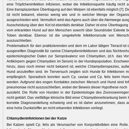
eine Tröpfcheninfektion infizieren, wobei die Infektionsquelle häufig nicht 
Eine transplazentare Übertragung auf den Welpen ist ebenfalls möglich [7]. Di
ist nicht bekannt, ebenso wenig wie und in welcher Menge der Organ
ausgeschieden wird. Vermutlich wird das Agens auch über die Atemwege aus
Ausscheidung über den Kot ist ebenfalls denkbar. Daher ist eine Übertragun
vom erkrankten Hund auf den Menschen sowohl über Seund/oder Exkrete b
Toben denkbar. Ebenso ist die umgekehrte Infektionsroute von Mensch
auszuschließen.
Problematisch für den praktizierenden und dem im Labor tätigen Tierarzt ist 
ausgereiften Diagnostik für canine Chlamydieninfektionen und das Nichtvor
epidemiologischer Daten zur Seroprävalenz von Chlamydien, (d.h. das Vo
Antikörpern gegen Chlamydien im Serum) in der Hundepopulation. Erschwe
hinzu, dass noch immer nicht bekannt ist, welche Chlamydienspezies, außer
Hund anzutreffen sind. Im Tierversuch zeigten sich Hunde für Infektionen mi
empfänglich. Sporadisch konnten auch Cp. caviae und Cp. felis beim Hu
werden. Aufgrund des engen Kontaktes zwischen Mensch und Hund sind Infe
pneumoniae nicht auszuschließen, wobei der Beweis dieser Hypothese noch
aussteht. Die Rolle von Hunden in der Epidemiologie des Zoonoseerregers 
nicht geklärt. Das vielfältige klinische Bild einer Chlamydienerkrankung bei
korrekte Diagnosestellung schwierig und es ist daher anzunehmen, dass 
eine hohe Dunkelziffer an nicht erkannten Infektionen vorliegt.
Chlamydieninfektionen bei der Katze
Bei Katzen spielt Cp. felis als Verursacher von Konjunktivitiden eine Rolle.