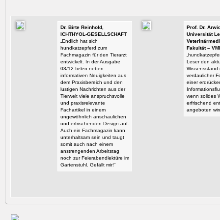
Dr. Birte Reinhold,
Prof. Dr. Arw
ICHTHYOL-GESELLSCHAFT
Universität Le
„Endlich hat sich
Veterinärmedi
hundkatzepferd zum
Fakultät – VM
Fachmagazin für den Tierarzt
„hundkatzepfer
entwickelt. In der Ausgabe
Leser den aktu
03/12 fielen neben
Wissensstand i
informativen Neuigkeiten aus
verdaulicher F
dem Praxisbereich und den
einer erdrück
lustigen Nachrichten aus der
Informationsflu
Tierwelt viele anspruchsvolle
wenn solides 
und praxisrelevante
erfrischend en
Fachartikel in einem
angeboten wir
ungewöhnlich anschaulichen
und erfrischenden Design auf.
Auch ein Fachmagazin kann
unterhaltsam sein und taugt
somit auch nach einem
anstrengenden Arbeitstag
noch zur Feierabendlektüre im
Gartenstuhl. Gefällt mir!“