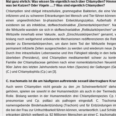
Mal ganz ehrlich: Was wissen Sie eigentlich noch über Chlamydien? Hmmm
was bei Katzen? Oder Vögeln ….? Was sind eigentlich Chlamydien?
Chlamydien sind obligat intrazelluläre, gramnegative Bakterien, die eine Vie
infizieren und zu schweren Erkrankungen bei Mensch und Tier führen können [
einen ungewöhnlichen bi-phasischen Entwicklungszyklus. Außerhalb ih
existieren sie als infektiöse, stoffwechselinaktive „Elementarkörperchen“. 
die Wirtszelle wandeln sie sich in stoffwechselaktive „Retikularkörperchen“ um
Wirtszelle innerhalb einer Vakuole, auch „Einschlusskörperchen“ genannt,
bislang noch weitgehend unbekannte Mechanismen redifferenzieren die Ret
wieder zu Elementarkörperchen, um dann beim Tod der Wirtszelle freiges
permanent infizierte Zellen ausgeschieden zu werden und wiederum neue Zel
Durch ihre intrazelluläre Lebensweise und ihre Fähigkeit ständig in den befa
überleben (Persistenz), sind Chlamydien medikamentell schwer zu kontro
Familie der Chlamydiaceae gehören nach einer nomenklatorischen Neueint
90er Jahre des letzten Jahrhunderts neun Arten (Spezies) der Gattungen (
(C.) und Chlamydophila (Cp.) an [3].
C. trachomatis ist die am häufigsten auftretende sexuell übertragbare Kra
Auch wenn Chlamydien nicht gerade zu den „im Scheinwerferlicht“ steh
gehören, spielen sie sowohl in der Humanmedizin als auch in der Tiermediz
Rolle. Bislang werden in der Humanmedizin drei Chlamydienspezies Cp. t
pneumoniae und Cp. psittaci als pathogen eingestuft. C. Trachomat
namensgebende Bindehautentzündung (Trachom) und für Entzündungen im 
die bei der Frau zur Unfruchtbarkeit führen können, verantwortlich. Laut Sch
erkranken jährlich weltweit ca. 92 Millionen Menschen an einer C. trachomati