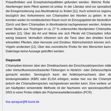
Polyarthritiden und Enzephalohepatitiden gefunden werden. Welche Rolle
Aborterreger beim Pferd spielen ist unklar. In der Literatur sind nur sporadis
die Erregerisolierung aus Abortmaterial zu finden [11]. Auch scheint es regio
bezüglich des Vorkommens von Chlamydien bei Aborten zu geben. In m
konnten weder im norddeutschen Raum noch im Einzugsgebiet der tierärztli
Zürich und Bern Chlamydien in Abortmaterial nachgewiesen werden. Anderer
einer Studie aus Thüringen in ca. 27 % untersuchter Abortproben Chlamyd
werden [11]. Über die Art und Weise wie sich Pferde mit Chlamydien infizi
wenig bekannt. Vermutlich infizieren sich die Tiere über den direkten Kon
erkrankten Pferden, über Aerosole und Einstreu. Wahrscheinlich können sich
Vögeln anstecken [11]. Über das zoonotische Risiko für den Menschen kann
Datenlage keine Aussage getroffen werden.
Diagnostik
Chlamydien können über den Direktnachweis der Einschlusskörperchen mittel
oder immunfluoreszenzbasierter Färbungen in Abstrich- oder Zellanzuchtprä
gemacht werden. Serologisch kann der Antikörpernachweis über d
bindungsreaktion (KBR) oder ELISA erfolgen, wobei hier nur die Chlamydi
jedoch die Chlamydienspezies nachgewiesen werden kann. Eine weitere und
am häufigsten verwendete Methode ist der Nachweis von speziesspezifisc
DNS in einer Probe mittels der Polymerasekettenreaktion (PCR).
lisa.sprague@fli.bund.de