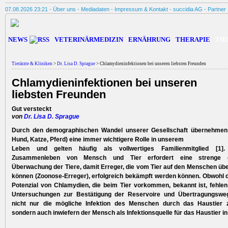
07.08.2026 23:21 -
Über uns
-
Mediadaten
-
Impressum & Kontakt
-
succidia AG
-
Partner
NEWS
VETERINÄRMEDIZIN
ERNÄHRUNG
THERAPIE
TIE
Tierärzte & Kliniken
>
Dr. Lisa D. Sprague
> Chlamydieninfektionen bei unseren liebsten Freunden
Chlamydieninfektionen bei unseren
liebsten Freunden
Gut versteckt
von
Dr. Lisa D. Sprague
Durch den demographischen Wandel unserer Gesellschaft übernehmen H
Hund, Katze, Pferd) eine immer wichtigere Rolle in unserem
Leben und gelten häufig als vollwertiges Familienmitglied [1]
Zusammenleben von Mensch und Tier erfordert eine strenge ge
Überwachung der Tiere, damit Erreger, die vom Tier auf den Menschen üb
können (Zoonose-Erreger), erfolgreich bekämpft werden können. Obwohl 
Potenzial von Chlamydien, die beim Tier vorkommen, bekannt ist, fehle
Untersuchungen zur Bestätigung der Reservoire und Übertragungsweg
nicht nur die mögliche Infektion des Menschen durch das Haustier z
sondern auch inwiefern der Mensch als Infektionsquelle für das Haustier i