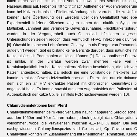
fallen durch Niesen, Husten und Anorexie sowie durch serösen bis eitr
Nasenausfluss auf. Fieber bis 40 °C tritt nach Auftreten der Augenveränderung
kann bei Katzen chronische Eileiterentzündungen hervorrufen, die zu Unfruc
können. Eine Übertragung des Erregers über den Genitaltrakt wird ebenfa
Experimentell infizierte Kätzchen zeigten neben den okulären Symptom
Mattigkeit, Lahmheit und verringerte Gewichtszunahme. Fruchtbarkeitsstör
wurden in der Vergangenheit auch C. psittaci Infektionen zugesch
Untersuchungen zeigen jedoch, dass vermutlich FHV-1 Infektionen dafür ver
[8]. Obwohl in manchen Lehrbüchern Chlamydien als Erreger von Pneumonie
aufgeführt werden, gibt es bislang keine Berichte darüber, dass natürliche In
Katze tatsächlich Pneumonien auslösen können [9]. Das zoonotische Potenzi
ist unklar. In der Literatur werden zwar mehrere Fälle von Ke
Keratokonjunktivitiden bei Katzenhaltern/-züchtern beschrieben, die sich ver
Katzen angesteckt hatten. Da jedoch nie eine vollständige Infektkette a
konnte, steht der Beweis letztendlich noch aus. Es existiert nur ein dokumen
dem sich ein an HIV erkrankter Patient mit chronischer Konjunktivitis b
angesteckt hatte. Es konnte sowohl aus dem Augenabstrich des Patienten 
Augenabstrich der Katze Cp. felis mittels PCR nachgewiesen werden [10].
Chlamydieninfektionen beim Pferd
Chlamydieninfektionen beim Pferd verlaufen häufig inapparent. Serologisch
aus den 1960er und 70er Jahren haben jedoch gezeigt, dass Chlamydien 
vorkommen, wobei die Prävalenzen zwischen 4,1–14,8 % lagen. Die bei
nachgewiesenen Chlamydienspezies sind Cp. psittaci, Cp. Caviae und 
Chlamydien konnten im Zusammenhang mit Pneumonien, Rhinitiden, Keratoko