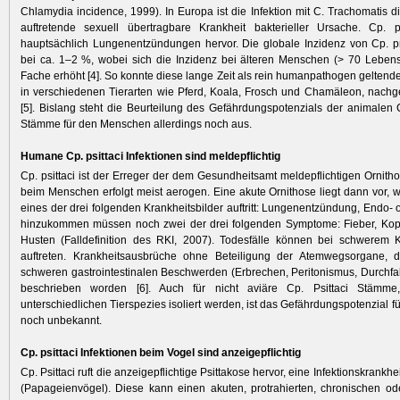
Chlamydia incidence, 1999). In Europa ist die Infektion mit C. Trachomatis d
auftretende sexuell übertragbare Krankheit bakterieller Ursache. Cp. 
hauptsächlich Lungenentzündungen hervor. Die globale Inzidenz von Cp. p
bei ca. 1–2 %, wobei sich die Inzidenz bei älteren Menschen (> 70 Leben
Fache erhöht [4]. So konnte diese lange Zeit als rein humanpathogen geltende
in verschiedenen Tierarten wie Pferd, Koala, Frosch und Chamäleon, nach
[5]. Bislang steht die Beurteilung des Gefährdungspotenzials der animale
Stämme für den Menschen allerdings noch aus.
Humane Cp. psittaci Infektionen sind meldepflichtig
Cp. psittaci ist der Erreger der dem Gesundheitsamt meldepflichtigen Ornitho
beim Menschen erfolgt meist aerogen. Eine akute Ornithose liegt dann vor,
eines der drei folgenden Krankheitsbilder auftritt: Lungenentzündung, Endo- 
hinzukommen müssen noch zwei der drei folgenden Symptome: Fieber, Ko
Husten (Falldefinition des RKI, 2007). Todesfälle können bei schwerem K
auftreten. Krankheitsausbrüche ohne Beteiligung der Atemwegsorgane, d
schweren gastrointestinalen Beschwerden (Erbrechen, Peritonismus, Durchfall
beschrieben worden [6]. Auch für nicht aviäre Cp. Psittaci Stämm
unterschiedlichen Tierspezies isoliert werden, ist das Gefährdungspotenzial 
noch unbekannt.
Cp. psittaci Infektionen beim Vogel sind anzeigepflichtig
Cp. Psittaci ruft die anzeigepflichtige Psittakose hervor, eine Infektionskrankhe
(Papageienvögel). Diese kann einen akuten, protrahierten, chronischen od