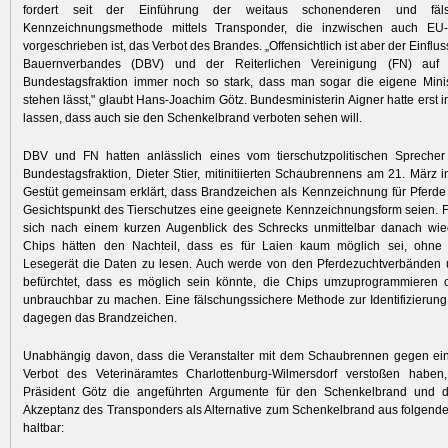
fordert seit der Einführung der weitaus schonenderen und fälsc
Kennzeichnungsmethode mittels Transponder, die inzwischen auch EU-
vorgeschrieben ist, das Verbot des Brandes. „Offensichtlich ist aber der Einfl
Bauernverbandes (DBV) und der Reiterlichen Vereinigung (FN) au
Bundestagsfraktion immer noch so stark, dass man sogar die eigene Mini
stehen lässt," glaubt Hans-Joachim Götz. Bundesministerin Aigner hatte erst 
lassen, dass auch sie den Schenkelbrand verboten sehen will.
DBV und FN hatten anlässlich eines vom tierschutzpolitischen Sprech
Bundestagsfraktion, Dieter Stier, mitinitiierten Schaubrennens am 21. März i
Gestüt gemeinsam erklärt, dass Brandzeichen als Kennzeichnung für Pferd
Gesichtspunkt des Tierschutzes eine geeignete Kennzeichnungsform seien. F
sich nach einem kurzen Augenblick des Schrecks unmittelbar danach wie
Chips hätten den Nachteil, dass es für Laien kaum möglich sei, ohne
Lesegerät die Daten zu lesen. Auch werde von den Pferdezuchtverbänden 
befürchtet, dass es möglich sein könnte, die Chips umzuprogrammieren
unbrauchbar zu machen. Eine fälschungssichere Methode zur Identifizierung
dagegen das Brandzeichen.
Unabhängig davon, dass die Veranstalter mit dem Schaubrennen gegen ein
Verbot des Veterinäramtes Charlottenburg-Wilmersdorf verstoßen haben,
Präsident Götz die angeführten Argumente für den Schenkelbrand und 
Akzeptanz des Transponders als Alternative zum Schenkelbrand aus folgend
haltbar: