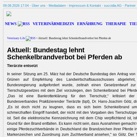
09.08.2026 17:04 -
Über uns
-
Mediadaten
-
Impressum & Kontakt
-
succidia AG
-
Partner
NEWS
VETERINÄRMEDIZIN
ERNÄHRUNG
THERAPIE
TIE
Veterinary-Life
> Aktuell: Bundestag lehnt Schenkelbrandverbot bei Pferden ab
Aktuell: Bundestag lehnt
Schenkelbrandverbot bei Pferden ab
Tierärzte entsetzt
In seiner Sitzung am 25. März hat der Deutsche Bundestag den Antrag von
Grünen auf Empfehlung des Landwirtschaftsausschusses abgelehnt
Bundesregierung aufgefordert wurde, zeitnah einen Gesetzentwurf zu
Tierschutzgesetzes mit dem Ziel vorzulegen, den Schenkelbrand bei Pferd
„Das ist eine Bankrotterklärung für den Tierschutz,“ kritisiert de
Bundesverbandes Praktizierender Tierärzte (bpt), Dr. Hans-Joachim Götz, d
„Es ist doch nicht zu leugnen, dass es sich beim Schenkelbrand um
schmerzhaften Eingriff handelt, der nicht mit den Vorgaben des Tierschutzge
ist. Seit die elektronische Kennzeichnung mit dem Chip verpflichtend ist, is
Grund für den Brand entfallen. Es kann nicht sein, dass Ausnahmen gemacht 
einige Pferdezuchtverbände in Deutschland die Brandzeichen ihrer Pferde in 
Markenzeichen und Zuordnung zum Zuchtverband ansehen," so Götz. Der T