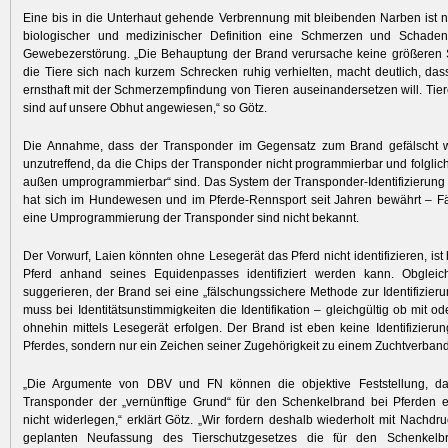
Eine bis in die Unterhaut gehende Verbrennung mit bleibenden Narben ist 
biologischer und medizinischer Definition eine Schmerzen und Schade
Gewebezerstörung. „Die Behauptung der Brand verursache keine größeren 
die Tiere sich nach kurzem Schrecken ruhig verhielten, macht deutlich, das
ernsthaft mit der Schmerzempfindung von Tieren auseinandersetzen will. Tiere
sind auf unsere Obhut angewiesen,“ so Götz.
Die Annahme, dass der Transponder im Gegensatz zum Brand gefälscht w
unzutreffend, da die Chips der Transponder nicht programmierbar und folglich
außen umprogrammierbar“ sind. Das System der Transponder-Identifizierung 
hat sich im Hundewesen und im Pferde-Rennsport seit Jahren bewährt – F
eine Umprogrammierung der Transponder sind nicht bekannt.
Der Vorwurf, Laien könnten ohne Lesegerät das Pferd nicht identifizieren, ist 
Pferd anhand seines Equidenpasses identifiziert werden kann. Obgle
suggerieren, der Brand sei eine „fälschungssichere Methode zur Identifizieru
muss bei Identitätsunstimmigkeiten die Identifikation – gleichgültig ob mit 
ohnehin mittels Lesegerät erfolgen. Der Brand ist eben keine Identifizieru
Pferdes, sondern nur ein Zeichen seiner Zugehörigkeit zu einem Zuchtverband
„Die Argumente von DBV und FN können die objektive Feststellung, d
Transponder der „vernünftige Grund“ für den Schenkelbrand bei Pferden ent
nicht widerlegen,“ erklärt Götz. „Wir fordern deshalb wiederholt mit Nachdru
geplanten Neufassung des Tierschutzgesetzes die für den Schenkelbr