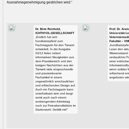
Ausnahmegenehmigung gestrichen wird.“
Dr. Birte Reinhold,
Prof. Dr. Arw
ICHTHYOL-GESELLSCHAFT
Universität Le
„Endlich hat sich
Veterinärmedi
hundkatzepferd zum
Fakultät – VM
Fachmagazin für den Tierarzt
„hundkatzepfer
entwickelt. In der Ausgabe
Leser den aktu
03/12 fielen neben
Wissensstand i
informativen Neuigkeiten aus
verdaulicher F
dem Praxisbereich und den
einer erdrück
lustigen Nachrichten aus der
Informationsflu
Tierwelt viele anspruchsvolle
wenn solides 
und praxisrelevante
erfrischend en
Fachartikel in einem
angeboten wir
ungewöhnlich anschaulichen
und erfrischenden Design auf.
Auch ein Fachmagazin kann
unterhaltsam sein und taugt
somit auch nach einem
anstrengenden Arbeitstag
noch zur Feierabendlektüre im
Gartenstuhl. Gefällt mir!“