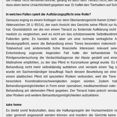
die Fraktur nicht verneinen konnte, gelang es auch dem Tierarzt nicht, den B
dass eben keine Ursächlichkeit gegeben war. Er haftet den Tierhaltern auf Sc
In welchen Fällen spielt die Aufklärungspflicht eine Rolle?
Genauso erging es einem Kollegen vor dem Oberlandesgericht Hamm (Urteil
Aktenzeichen 26 U 95/14), der nach Ansicht des Gerichts seine Pflicht zur Au
hat. Grundsätzlich sei die von einem Tierarzt zu fordernde Aufklärung nich
medizin zu vergleichen, weil es nicht um das schützenswerte Selbstbestim
Patienten gehe. Es handele sich aber um eine normale vertragliche A
Beratungspflicht, wenn die Behandlung eines Tieres besonders risikoreich
Totalverlust und andererseits hohe finanzielle Interessen relevant se
Entscheidung zugrunde liegenden Fall hatte der behandelnde Tie
Röntgenuntersuchung die Verdachtsdiagnose der Ataxie gestellt und eine 
Maßnahme empfohlen, zu der das Pferd in Kurznarkose gelegt wurde. Es 
Behandlung nicht mehr selbstständig aufstehen und verstarb einen Tag sp
wurde ein Sachverständiger beauftragt. Nach dessen Beurteilung sei eine 
einem ataktischen Pferd mit spe­ziellen Risiken verbunden, weil die Tier
besondere Koordinationsschwierigkeiten zeigen würden. Zudem h
Behandlungsmöglichkeiten in Form einer operativen, medikamentösen oder 
Behandlung am stehenden Pferd gegeben. Der Tierarzt habe jedoch versäu
über Risiken und weitere Behandlungsmöglichkeiten aufzuklären.
take home
Es bleibt somit festzuhalten, dass die Haftungsregeln der Humanmedizin n
oder generell angewandt werden können und insofern die Gerichte keine