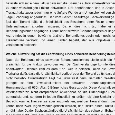
befasste sich mit einem Fall, in dem sich die Fissur des Unterschenkelknoche
zu einer vollständigen Fraktur entwickelte. Der behandelnde und in Ans
Tierarzt hatte zuvor jedoch nur eine äußere Wunde am Unterschenkel versc
Tage Schonung angeordnet. Der vom Gericht beauftrage Sachverständige s
fest, der Tierarzt hätte die Möglichkeit des Bestehens einer Fissur erke
Untersuchungen anordnen müssen. Da er dies nicht tat, habe er 
Behandlungsfehler begangen. Grobe oder schwere Behandlungsfehler liege
Arzt eindeutig gegen bewährte ärztliche Behandlungsregeln oder gesicher
Erkenntnisse verstößt und einen Fehler begeht, der aus objektiver S
verständlich erscheint.
Welche Auswirkung hat die Feststellung eines schweren Behandlungsfehl
Nach der Bejahung eines schweren Behandlungsfehlers stellte sich die F
ursächlich für die Fraktur geworden war. Der Sachverständige konnte dies
beantworten. Deshalb kam es darauf an, wer in solchen Fällen die Beweis
Tierhalter dafür, dass die Ursächlichkeit vorliegt oder der Tierarzt dafür, dass 
nicht besteht? Grundsätzlich liegt die Beweislast beim Tierhalter. Gesetzl
geregelt ist eine Beweislastumkehr bei schweren Behandlungsfehl
Humanmedizin (§ 630h Abs. 5 Bürgerliches Gesetzbuch). Diese Vorschrift se
Veterinärmedizin nicht entsprechend anwendbar, so die Oldenburger Richt
generalisierend, sondern in jedem Einzelfall zu prüfen, ob eine Umkehr d
Betracht komme. Hier sei sie aber anzunehmen, weil der Tierarzt durch de
könne nach zwei Tagen wieder geritten werden, das Risiko einer Fraktur 
erhöht habe. Da der Sachverständige die Ursächlichkeit des schweren Behand