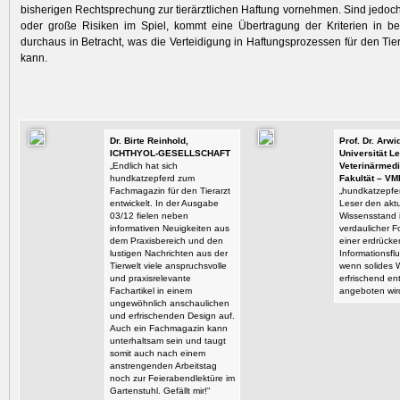
bisherigen Rechtsprechung zur tierärztlichen Haftung vornehmen. Sind jedoc
oder große Risiken im Spiel, kommt eine Übertragung der Kriterien in be
durchaus in Betracht, was die Vertei­digung in Haftungsprozessen für den Tie
kann.
Dr. Birte Reinhold,
Prof. Dr. Arw
ICHTHYOL-GESELLSCHAFT
Universität Le
„Endlich hat sich
Veterinärmedi
hundkatzepferd zum
Fakultät – VM
Fachmagazin für den Tierarzt
„hundkatzepfer
entwickelt. In der Ausgabe
Leser den aktu
03/12 fielen neben
Wissensstand i
informativen Neuigkeiten aus
verdaulicher F
dem Praxisbereich und den
einer erdrück
lustigen Nachrichten aus der
Informationsflu
Tierwelt viele anspruchsvolle
wenn solides 
und praxisrelevante
erfrischend en
Fachartikel in einem
angeboten wir
ungewöhnlich anschaulichen
und erfrischenden Design auf.
Auch ein Fachmagazin kann
unterhaltsam sein und taugt
somit auch nach einem
anstrengenden Arbeitstag
noch zur Feierabendlektüre im
Gartenstuhl. Gefällt mir!“