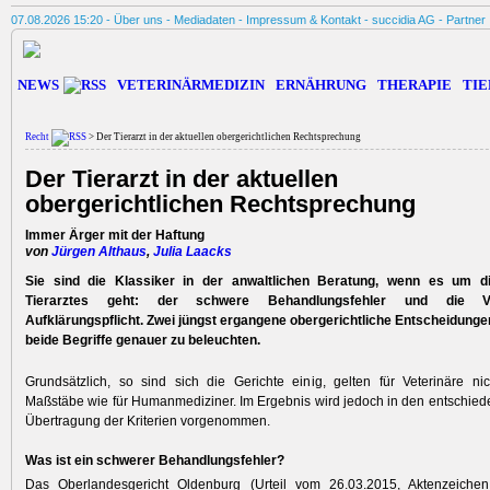
07.08.2026 15:20 -
Über uns
-
Mediadaten
-
Impressum & Kontakt
-
succidia AG
-
Partner
NEWS
VETERINÄRMEDIZIN
ERNÄHRUNG
THERAPIE
TIE
Recht
> Der Tierarzt in der aktuellen obergerichtlichen Rechtsprechung
Der Tierarzt in der aktuellen
obergerichtlichen Rechtsprechung
Immer Ärger mit der Haftung
von
Jürgen Althaus
,
Julia Laacks
Sie sind die Klassiker in der anwaltlichen Beratung, wenn es um d
Tierarztes geht: der schwere Behandlungsfehler und die Ve
Aufklärungspflicht. Zwei jüngst ergangene obergerichtliche Entscheidung
beide Begriffe genauer zu beleuchten.
Grundsätzlich, so sind sich die Gerichte einig, gelten für Veterinäre ni
Maßstäbe wie für Humanmediziner. Im Ergebnis wird jedoch in den entschied
Übertragung der Kriterien vorgenommen.
Was ist ein schwerer Behandlungsfehler?
Das Oberlandesgericht Oldenburg (Urteil vom 26.03.2015, Aktenzeich