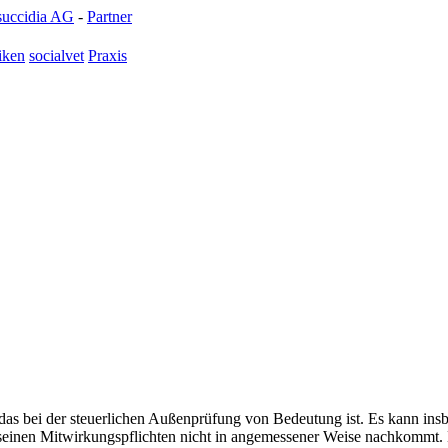
succidia AG
-
Partner
iken
socialvet
Praxis
 das bei der steuerlichen Außenprüfung von Bedeutung ist. Es kann in
 seinen Mitwirkungspflichten nicht in angemessener Weise nachkommt