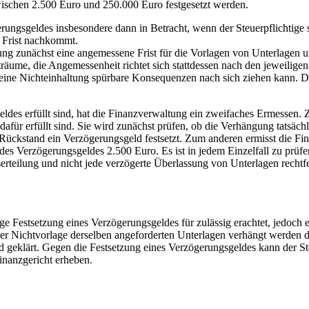
schen 2.500 Euro und 250.000 Euro festgesetzt werden.
erungsgeldes insbesondere dann in Betracht, wenn der Steuerpflichtige 
r Frist nachkommt.
g zunächst eine angemessene Frist für die Vorlagen von Unterlagen u
eiträume, die Angemessenheit richtet sich stattdessen nach den jeweilig
s eine Nichteinhaltung spürbare Konsequenzen nach sich ziehen kann. De
es erfüllt sind, hat die Finanzverwaltung ein zweifaches Ermessen. Zum
afür erfüllt sind. Sie wird zunächst prüfen, ob die Verhängung tatsäch
 Rückstand ein Verzögerungsgeld festsetzt. Zum anderen ermisst die Fi
es Verzögerungsgeldes 2.500 Euro. Es ist in jedem Einzelfall zu prüf
erteilung und nicht jede verzögerte Überlassung von Unterlagen rechtfe
 Fest­setzung eines Verzögerungsgeldes für zulässig erachtet, jedoch e
 Nichtvorlage derselben angeforderten Unterlagen verhängt werden d
end geklärt. Gegen die Festsetzung eines Verzögerungsgeldes kann der St
nanzgericht erheben.