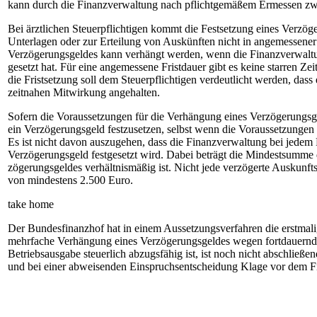
kann durch die Finanzverwaltung nach pflichtgemäßem Ermessen zwi
Bei ärztlichen Steuerpflichtigen kommt die Festsetzung eines Verzög
Unterlagen oder zur Erteilung von Auskünften nicht in angemessene
Verzögerungsgeldes kann verhängt werden, wenn die Finanzverwaltun
gesetzt hat. Für eine angemessene Fristdauer gibt es keine starren Z
die Fristsetzung soll dem Steuerpflichtigen verdeutlicht werden, das
zeitnahen Mit­wirkung angehalten.
Sofern die Voraussetzungen für die Verhängung eines Verzögerungsgeld
ein Verzögerungsgeld festzusetzen, selbst wenn die Voraussetzungen d
Es ist nicht davon auszugehen, dass die Finanzverwaltung bei jedem
Verzögerungsgeld festgesetzt wird. Dabei beträgt die Mindestsumme d
zögerungsgeldes verhältnismäßig ist. Nicht jede verzögerte Auskunfts
von mindestens 2.500 Euro.
take home
Der Bundesfinanzhof hat in einem Aussetzungsverfahren die erstmalige
mehrfache Verhängung eines Verzögerungsgeldes wegen fortdauernder
Betriebsausgabe steuerlich abzugsfähig ist, ist noch nicht abschließ
und bei einer abweisenden Einspruchsentscheidung Klage vor dem Fi