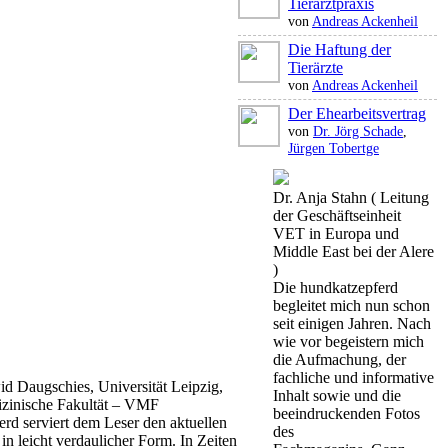
Tierarztpraxis
von
Andreas Ackenheil
Die Haftung der
Tierärzte
von
Andreas Ackenheil
Der Ehearbeitsvertrag
von
Dr. Jörg Schade
,
Jürgen Tobertge
Dr. Anja Stahn ( Leitung
der Geschäftseinheit
VET in Europa und
Middle East bei der Alere
)
Die hundkatzepferd
begleitet mich nun schon
seit einigen Jahren. Nach
wie vor begeistern mich
die Aufmachung, der
fachliche und informative
id Daugschies, Universität Leipzig,
Inhalt sowie und die
izinische Fakultät – VMF
beeindruckenden Fotos
rd serviert dem Leser den aktuellen
des
in leicht verdaulicher Form. In Zeiten