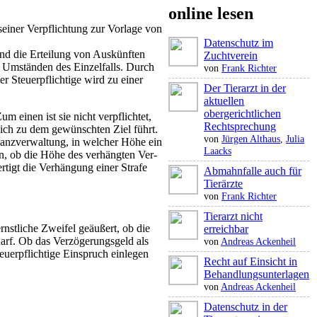
online lesen
seiner Verpflichtung zur Vorlage von
Datenschutz im
nd die Erteilung von Auskünften
Zuchtverein
en Umständen des Einzelfalls. Durch
von
Frank Richter
r Steuerpflichtige wird zu einer
Der Tierarzt in der
aktuellen
obergerichtlichen
 einen ist sie nicht verpflichtet,
Rechtsprechung
lich zu dem gewünschten Ziel führt.
von
Jürgen Althaus
,
Julia
nanzverwaltung, in welcher Höhe ein
Laacks
en, ob die Höhe des verhängten Ver­
rtigt die Verhängung einer Strafe
Abmahnfalle auch für
Tierärzte
von
Frank Richter
Tierarzt nicht
rnstliche Zweifel geäußert, ob die
erreichbar
arf. Ob das Verzögerungsgeld als
von
Andreas Ackenheil
euerpflichtige Einspruch einlegen
Recht auf Einsicht in
Behandlungsunterlagen
von
Andreas Ackenheil
Datenschutz in der