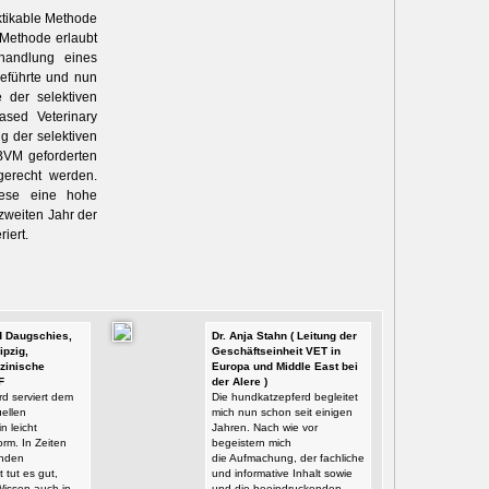
aktikable Methode
 Methode erlaubt
ehandlung eines
geführte und nun
 der selektiven
sed Veterinary
 der selektiven
BVM geforderten
gerecht werden.
diese eine hohe
zweiten Jahr der
iert.
id Daugschies,
Dr. Anja Stahn ( Leitung der
ipzig,
Geschäftseinheit VET in
zinische
Europa und Middle East bei
F
der Alere )
d serviert dem
Die hundkatzepferd begleitet
ellen
mich nun schon seit einigen
n leicht
Jahren. Nach wie vor
orm. In Zeiten
begeistern mich
enden
die Aufmachung, der fachliche
t tut es gut,
und informative Inhalt sowie
Wissen auch in
und die beeindruckenden