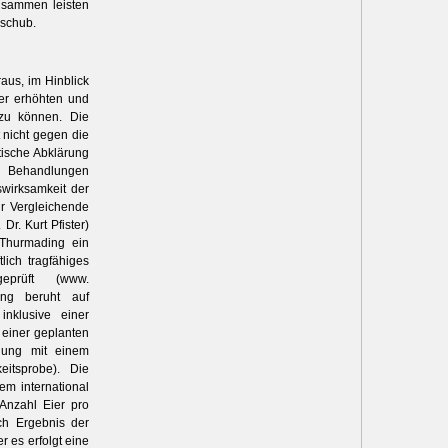
usammen leisten
schub.
aus, im Hinblick
er erhöhten und
 zu können. Die
t nicht gegen die
tische Abklärung
e Behandlungen
wirksamkeit der
ür Vergleichende
r. Kurt Pfister)
 Thurmading ein
lich tragfähiges
geprüft (www.
ung beruht auf
nklusive einer
 einer geplanten
dlung mit einem
eitsprobe). Die
em international
(Anzahl Eier pro
ch Ergebnis der
 es erfolgt eine