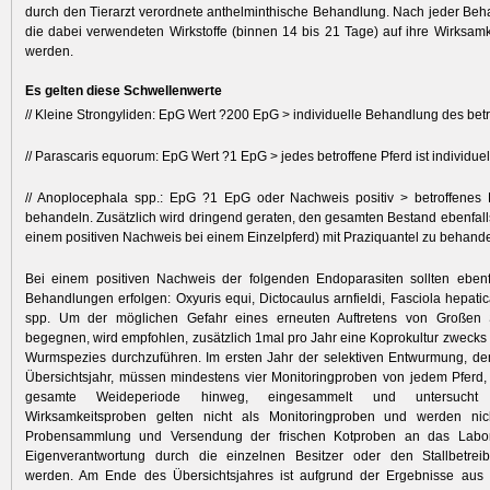
durch den Tierarzt verordnete anthelminthische Behandlung. Nach jeder B
die dabei verwendeten Wirkstoffe (binnen 14 bis 21 Tage) auf ihre Wirksamke
werden.
Es gelten diese Schwellenwerte
// Kleine Strongyliden: EpG Wert ?200 EpG > individuelle Behandlung des bet
// Parascaris equorum: EpG Wert ?1 EpG > jedes betroffene Pferd ist individue
// Anoplocephala spp.: EpG ?1 EpG oder Nachweis positiv > betroffenes P
behandeln. Zusätzlich wird dringend geraten, den gesamten Bestand ebenfall
einem positiven Nachweis bei einem Einzelpferd) mit Praziquantel zu behand
Bei einem positiven Nachweis der folgenden Endoparasiten sollten ebenfa
Behandlungen erfolgen: Oxyuris equi, Dictocaulus arnfieldi, Fasciola hepatic
spp. Um der möglichen Gefahr eines erneuten Auftretens von Großen 
begegnen, wird empfohlen, zusätzlich 1mal pro Jahr eine Koprokultur zweck
Wurmspezies durchzuführen. Im ersten Jahr der selektiven Entwurmung, d
Übersichtsjahr, müssen mindestens vier Monitoringproben von jedem Pferd, v
gesamte Weideperiode hinweg, eingesammelt und untersucht
Wirksamkeitsproben gelten nicht als Monitoringproben und werden nic
Probensammlung und Versendung der frischen Kotproben an das Labor 
Eigenverantwortung durch die einzelnen Besitzer oder den Stallbetreib
werden. Am Ende des Übersichtsjahres ist aufgrund der Ergebnisse aus 