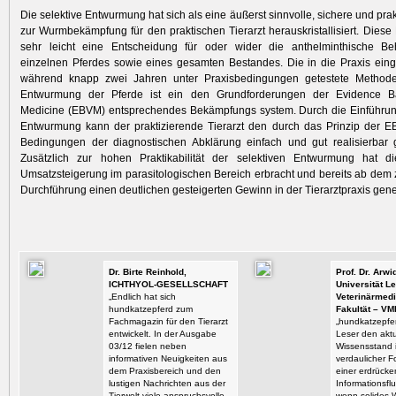
Die selektive Entwurmung hat sich als eine äußerst sinnvolle, sichere und pr
zur Wurmbekämpfung für den praktischen Tierarzt herauskristallisiert. Diese
sehr leicht eine Entscheidung für oder wider die anthelminthische B
einzelnen Pferdes sowie eines gesamten Bestandes. Die in die Praxis ein
während knapp zwei Jahren unter Praxisbedingungen getestete Methode
Entwurmung der Pferde ist ein den Grundforderungen der Evidence Ba
Medicine (EBVM) entsprechendes Bekämpfungs system. Durch die Einführung
Entwurmung kann der praktizierende Tierarzt den durch das Prinzip der E
Bedingungen der diagnostischen Abklärung einfach und gut realisierbar 
Zusätzlich zur hohen Praktikabilität der selektiven Entwurmung hat 
Umsatzsteigerung im parasitologischen Bereich erbracht und bereits ab dem 
Durchführung einen deutlichen gesteigerten Gewinn in der Tierarztpraxis gener
Dr. Birte Reinhold,
Prof. Dr. Arw
ICHTHYOL-GESELLSCHAFT
Universität Le
„Endlich hat sich
Veterinärmedi
hundkatzepferd zum
Fakultät – VM
Fachmagazin für den Tierarzt
„hundkatzepfer
entwickelt. In der Ausgabe
Leser den aktu
03/12 fielen neben
Wissensstand i
informativen Neuigkeiten aus
verdaulicher F
dem Praxisbereich und den
einer erdrück
lustigen Nachrichten aus der
Informationsflu
Tierwelt viele anspruchsvolle
wenn solides 