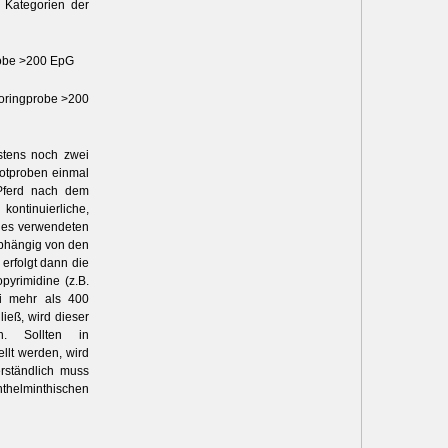
 Kategorien der
Probe >200 EpG
toringprobe >200
stens noch zwei
kotproben einmal
 Pferd nach dem
ontinuierliche,
des verwendeten
Abhängig von den
erfolgt dann die
pyrimidine (z.B.
ei mehr als 400
ieß, wird dieser
en. Sollten in
llt werden, wird
rständlich muss
nthelminthischen