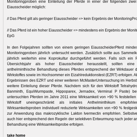
Monitoringproben eine Einteilung der Pferde in einer der folgenden zwei
Eiausscheider möglich:
// Das Pferd gilt als geringer Eiausscheider => kein Ergebnis der Monitoring
// Das Pferd ist ein hoher Eiausscheider => mindestens ein Ergebnis der Moni
EpG
In den Folgejahren sollten von einem geringen EiausscheiderPferd minde
Monitoringproben jährlich untersucht werden. Zusätzlich sollte aus Sammel
jährlich weiterhin eine Koprokultur durchgeführt werden. Falls sich ein
Übersichtsjahr als hoher Eiausscheider herausstellt, sollten eine k
anthelminthische Behandlung dieses Pferdes entsprechend der Wirkdauer 
Wirkstoffes sowie im Hochsommer ein Eizahlreduktionstest (EZRT) erfolgen. 
Ergebnissen des EZRT und einer weiteren McMasterUntersuchung im Herbst 
weitere Einteilung dieser Pferde. Nachdem sich für den Wirkstoff Tetrahydro
Banminth, EquiWurmpaste, Hippoparex, Jernadex, Verminal P Paste) b
untersuchten Pferden im Jahre 2011 eine Wirksamkeit von >90 % feststellen l
Wirkstoff uneingeschränkt als initiales Anthelminthikum empfohl
Wirksamkeitsproben individuell reduzierte Wirksamkeiten von <90 % festgeste
zur Anwendung das makrozyklische Lakton Ivermectin empfohlen. Selbstve
auch hier entsprechend den Regeln der selektiven Entwurmung nach jeder a
Behandlung eine Wirksamkeitsprobe erfolgen.
take home