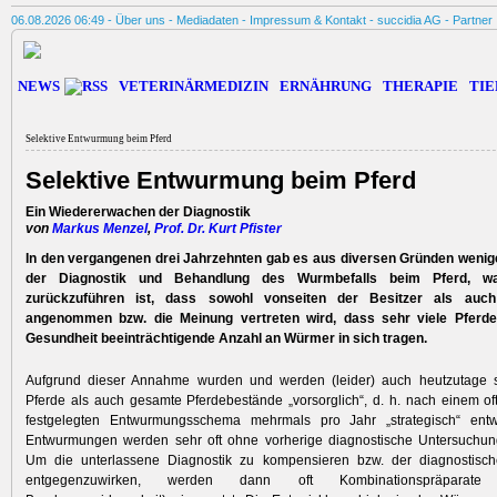
06.08.2026 06:49 -
Über uns
-
Mediadaten
-
Impressum & Kontakt
-
succidia AG
-
Partner
NEWS
VETERINÄRMEDIZIN
ERNÄHRUNG
THERAPIE
TIE
Selektive Entwurmung beim Pferd
Selektive Entwurmung beim Pferd
Ein Wiedererwachen der Diagnostik
von
Markus Menzel
,
Prof. Dr. Kurt Pfister
In den vergangenen drei Jahrzehnten gab es aus diversen Gründen wenige 
der Diagnostik und Behandlung des Wurmbefalls beim Pferd, wa
zurückzuführen ist, dass sowohl vonseiten der Besitzer als auch
angenommen bzw. die Meinung vertreten wird, dass sehr viele Pferde
Gesundheit beeinträchtigende Anzahl an Würmer in sich tragen.
Aufgrund dieser Annahme wurden und werden (leider) auch heutzutage 
Pferde als auch gesamte Pferdebestände „vorsorglich“, d. h. nach einem oft
festgelegten Entwurmungsschema mehrmals pro Jahr „strategisch“ entw
Entwurmungen werden sehr oft ohne vorherige diagnostische Untersuchung
Um die unterlassene Diagnostik zu kompensieren bzw. der diagnostisch
entgegenzuwirken, werden dann oft Kombinationspräparate (e