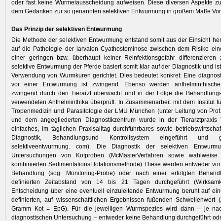
oder fast keine Wurmeiausscheidung aufweisen. Diese diversen Aspekte z
dem Gedanken zur so genannten selektiven Entwurmung in großem Maße Vor
Das Prinzip der selektiven Entwurmung
Die Methode der selektiven Entwurmung entstand somit aus der Einsicht her
auf die Pathologie der larvalen Cyathostominose zwischen dem Risiko ein
einer geringen bzw. überhaupt keiner Reinfektionsgefahr differenzieren
selektive Entwurmung der Pferde basiert somit klar auf der Diagnostik und is
Verwendung von Wurmkuren gerichtet. Dies bedeutet konkret: Eine diagnos
vor einer Entwurmung ist zwingend. Ebenso werden anthelminthisch
zwingend durch den Tierarzt überwacht und in der Folge die Behandlungs
verwendeten Anthelminthika überprüft. In Zusammenarbeit mit dem Institut f
Tropenmedizin und Parasitologie der LMU München (unter Leitung von Prof. D
und dem angegliederten Diagnostikzentrum wurde in der Tierarztpraxis
einfaches, im täglichen Praxisalltag durchführbares sowie betriebswirtschaft
Diagnostik, Behandlungsund Kontrollsystem eingeführt und 
selektiveentwurmung. com). Die Diagnostik der selektiven Entwurm
Untersuchungen von Kotproben (McMasterVerfahren sowie wahlweise i
kombinierten SedimentationsFlotationsmethode). Diese werden entweder vor
Behandlung (sog. Monitoring-Probe) oder nach einer erfolgten Behan
definierten Zeitabstand von 14 bis 21 Tagen durchgeführt (Wirksamk
Entscheidung über eine eventuell einzuleitende Entwurmung beruht auf ein
definierten, auf wissenschaftlichen Ergebnissen fußenden Schwellenwert 
Gramm Kot = EpG). Für die jeweiligen Wurmspezies wird dann – je na
diagnostischen Untersuchung – entweder keine Behandlung durchgeführt oder