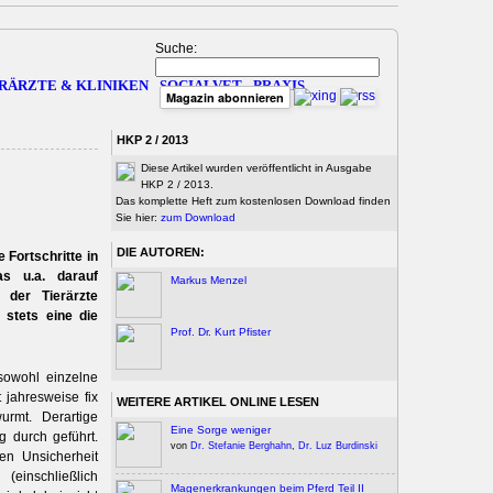
Suche:
RÄRZTE & KLINIKEN
SOCIALVET
PRAXIS
Magazin abonnieren
HKP 2 / 2013
Diese Artikel wurden veröffentlicht in Ausgabe
HKP 2 / 2013.
Das komplette Heft zum kostenlosen Download finden
Sie hier:
zum Download
DIE AUTOREN:
Fortschritte in
s u.a. darauf
Markus Menzel
 der Tierärzte
 stets eine die
Prof. Dr. Kurt Pfister
sowohl einzelne
 jahresweise fix
WEITERE ARTIKEL ONLINE LESEN
urmt. Derartige
Eine Sorge weniger
 durch geführt.
von
Dr. Stefanie Berghahn
,
Dr. Luz Burdinski
en Unsicherheit
inschließlich
Magenerkrankungen beim Pferd Teil II