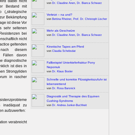
ird dabei nicht
von
Dr. Claudine Anen
,
Dr. Bianca Schwarz
der Bestand mit
 („strategische
Verletzt – na und?
t zur Bekämpfung
von
Bettina Rheiner
,
Prof. Dr. Christoph Lischer
ge ist diese Vor
 sehr seltenen
Mehr als Geschwüre
Resistenzen bei
von
Dr. Claudine Anen
,
Dr. Bianca Schwarz
nschaftlich nicht
ractice geltenden
Kinetische Tapes am Pferd
r nach diesem
von
Claudia Schebsdat
n Fällen davon
e diagnostische
Fallbeispiel Unterkieferfraktur Pony
lich ist dies in
Nepomuk
nen Strongyliden
von
Dr. Klaus Bosler
orum in rascher
Schnelle und korrekte Flüssigkeitszufuhr ist
lebensrettend
von
Dr. Rosa Barsnick
Diagnostik und Therapie des Equinen
esistenzprobleme
Cushing-Syndroms
ls inadäquat zu
von
Dr. Andrea Junker-Buchheit
en aufzuwerfen:
tion verabreicht