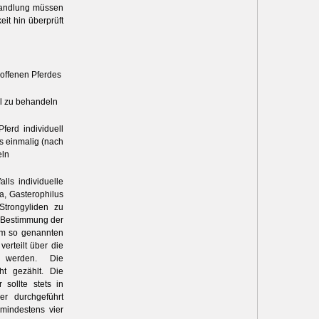
ehandlung müssen
it hin überprüft
roffenen Pferdes
ll zu behandeln
ferd individuell
s einmalig (nach
eln
lls individuelle
a, Gasterophilus
Strongyliden zu
s Bestimmung der
em so genannten
erteilt über die
 werden. Die
ht gezählt. Die
sollte stets in
er durchgeführt
mindestens vier