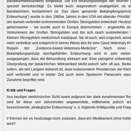
Bandwurmwirksamkeit) eingesetzt. Die Ent wicklungsbiologie der Würmer w
speziell berücksichtigt. Es bleibt auch diagnostisch unabgeklärt, ob 
Bandwürmern kontaminiert ist. Das oben genannte Bekämpfungsprinzip
Entwurmung“) wurde in den 1960er Jahren in den USA mit oberster Prioritä
der damals verbreitet vorkommenden Großen Strongyliden entwickelt. Heutzuta
gehensweise – sie wurde auch in Europa übernommen – angesichts des
Vorkommens der Großen Strongyliden und der sich rasch ausbreitenden 
Kleinen Strongyliden medizinisch inadäquat. Sie ist auch, weil ungezielt, wisse
mehr vertretbar und entspricht in keiner Weise den für eine Good Veterinary P
Regeln der „Evidence-based-Veterinary-Medicine“. Nach eine
Bekämpfungsprinzip durchgeführten Entwurmung wird in sehr viele
ausgegangen, dass die Behandlung wirksam war. Eine zwingend notwendig
Überprüfung der tatsächlichen Wirksamkeit bleibt jedoch sehr oft aus. Bedenk
sofern, als seit Langem bekannt ist, dass insbesondere Resistenzen der Klei
weit verbreitet und in letzter Zeit auch beim Spulwurm Parascaris equ
Zunahme begriffen sind.
Kritik und Fragen
Aus heutiger medizinischer Sicht sowie aufgrund der stark zunehmenden R
sind für diese seit Jahrzehnten angewendete, mittlerweile jedoch a
bezeichnende „strategische Entwurmung“ u. a. folgende Kritikpunkte und Frag
// Können wir es heutzutage noch zulassen, dass ein Medikament ohne Indika
wird?