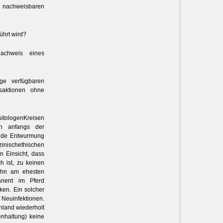
. nachweisbaren
ührt wird?
Nachweis eines
ge verfügbaren
gsaktionen ohne
itologenKreisen
en anfangs der
hende Entwurmung
zinischethischen
n Einsicht, dass
h ist, zu keinen
bahn am ehesten
manent im Pferd
ken. Ein solcher
Neuinfektionen.
hland wiederholt
enhaltung) keine