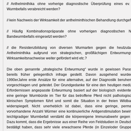
// Anthelminthika ohne vorherige diagnostische Überprüfung eines ev
Wurmbefalls verabreicht werden?
// kein Nachweis der Wirksamkeit der anthelminthischen Behandlung durchgef
// Häufig Kombinationspräparate ohne vorherigen diagnostischen 
Bandwurmbefalls eingesetzt werden?
// die Resistenzbildung von diversen Wurmarten gegen die heutzuta
Anthelminthika aufgrund von strategischen, großflächigen Entwurmun
Wirksamkeitsnachweise weiter gefördert wird etc.?
Die oben genannte „strategische Entwurmung“ wurde in gewissen Paras
bereits früher gelegentlich infrage gestellt. Davon ausgehend wurd
1990erJahre erste Ansätze für eine alternative, auf der Diagnostik beru
vorgeschlagen und getestet. Der Grundgedanke für eine den heutigen medi
Erfordernissen angepasste Entwurmung basiert auf der biologisch evidente
eine geringe Wurmbürde im Tier für das betroffene Pferd nicht pathologisc
klinischen Symptomen führt und somit die Situation in der freien Wild
widerspiegelt. Nicht unerheblich ist dabei, dass eine geringe, per
vorvorhandene Anzahl Würmer eine kontinuierliche Antigenstimulation bewir
leichtgradiger Wurmbefall verstärkt die körpereigene Immunabwehr gegen 
Dazu kommt, dass die Ergebnisse aus einer Reihe von Feldstudien in Deutsc
bestätigt haben, dass sehr viele erwachsene Pferde (in Einzeloder Grupp