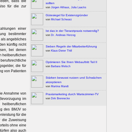
ieden, dass die
sollten
lso für die zur
von
Jürgen Althaus
,
Julia Laacks
Gütesiegel für Existenzgründer
von
Michael Schwarz
ahlungen einer
Ist das in der Tierarztpraxis notwendig?
nung bestimmter
von
Dr. Andreas Herzog
 als angebliches
den künftig nicht
Sieben Regeln der Mitarbeiterführung
isen, bei denen
von
Klaus-Dieter Thill
n heilberuflichen
berufsrechtliche
Optimieren Sie Ihren Webauftritt Teil II
gsgelder, die für
von
Barbara Welsch
ng von Patienten
Stärken bewusst nutzen und Schwächen
akzeptieren
von
Martina Mandt
: Die Annahme von
Praxismarketing durch Wartezimmer-TV
e Bevorzugung im
von
Dirk Brennecke
heilberuflichen
lung des BMJV so
leistung für die
r die Zuweisung
rteils ohne eine
 dürfen also auch