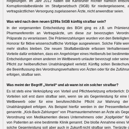
Regelungen. Im Jahr 2012 hatten die Karlsruher Richter nämlich entsch
Korruptionstatbestände im Strafgesetzbuch (StGB) für niedergelassene, a
vertragsärztlichen Versorgung zugelassenen Ärzte, nicht anwendbar seien.
Was wird nach dem neuen §299a StGB künftig strafbar sein?
In der vorgenannten Entscheidung des BGH ging es z.B. um Prämienz
Pharmareferentin an Vertragsärzte, um diese zur bevorzugten Verord
Präparate zu veranlassen. Die Prämienzahlungen wurden von den Beteiligten
Honorar für fiktive wissenschaftliche Vorträge ausgewiesen. Solche Fälle wer
mehr straflos bleiben. Die neuen Straftatbestände erfassen Verhaltenswe
Vorteile dafür entstehen, dass ein Angehöriger eines Heilberufs bei bestimmte
Entscheidungen einen anderen im Wettbewerb unlauter bevorzugt oder seine 
Pflicht zur heilberuflichen Unabhängigkeit verletzt. Künftig sollen Bestechun
die Beeinflussung des Verordnungsverhaltens von Ärzten oder für die Zuführu
erfolgen, strafbar sein.
Was meint der Begriff „Vorteil“ und ab wann ist ein solcher strafbar?
Es ist stets eine Verknüpfung von Vorteil und Pflichtverletzung erforderlich
Vorteilen soll erst dann strafbar sein, wenn sie als Gegenleistung für ein
Wettbewerb oder für eine berufsrechtliche Pflicht zur Wahrung der 
Unabhängigkeit erfolgen. Als Beispiel hierfür werden in der Pressemittei
genannte. „Kick-Back-Zahlungen“ von Pharmaunternehmen an Ärzte als Gegen
Verordnung von Medikamenten dieses Unternehmens oder „Kopfgelder“ fü
von Patienten an eine bestimmte Klinik genannt. Die bloße Annahme eines Vo
solche Gegenleistung soll aber auch in Zukunft nicht strafbar sein. Tierärzte