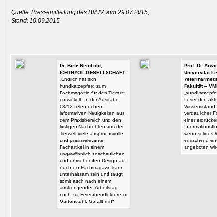
Quelle: Pressemitteilung des BMJV vom 29.07.2015;
Stand: 10.09.2015
Dr. Birte Reinhold,
Prof. Dr. Arw
ICHTHYOL-GESELLSCHAFT
Universität Le
„Endlich hat sich
Veterinärmedi
hundkatzepferd zum
Fakultät – VM
Fachmagazin für den Tierarzt
„hundkatzepfer
entwickelt. In der Ausgabe
Leser den aktu
03/12 fielen neben
Wissensstand i
informativen Neuigkeiten aus
verdaulicher F
dem Praxisbereich und den
einer erdrück
lustigen Nachrichten aus der
Informationsflu
Tierwelt viele anspruchsvolle
wenn solides 
und praxisrelevante
erfrischend en
Fachartikel in einem
angeboten wir
ungewöhnlich anschaulichen
und erfrischenden Design auf.
Auch ein Fachmagazin kann
unterhaltsam sein und taugt
somit auch nach einem
anstrengenden Arbeitstag
noch zur Feierabendlektüre im
Gartenstuhl. Gefällt mir!“