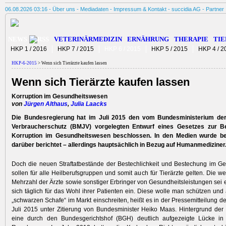
06.08.2026 03:16 -
Über uns
-
Mediadaten
-
Impressum & Kontakt
-
succidia AG
-
Partner
NEWS
VETERINÄRMEDIZIN
ERNÄHRUNG
THERAPIE
TIE
HKP 1 / 2016
HKP 7 / 2015
HKP 6 / 2015
HKP 5 / 2015
HKP 4 / 2
HKP-6-2015
> Wenn sich Tierärzte kaufen lassen
Wenn sich Tierärzte kaufen lassen
Korruption im Gesundheitswesen
von
Jürgen Althaus
,
Julia Laacks
Die Bundesregierung hat im Juli 2015 den vom Bundesministerium der
Verbraucherschutz (BMJV) vorgelegten Entwurf eines Gesetzes zur 
Korruption im Gesundheitswesen beschlossen. In den Medien wurde be
darüber berichtet – allerdings hauptsächlich in Bezug auf Humanmediziner
Doch die neuen Straftatbestände der Bestechlichkeit und Bestechung im G
sollen für alle Heilberufsgruppen und somit auch für Tierärzte gelten. Die w
Mehrzahl der Ärzte sowie sonstiger Erbringer von Gesundheitsleistungen sei e
sich täglich für das Wohl ihrer Patienten ein. Diese wolle man schützen und 
„schwarzen Schafe“ im Markt einschreiten, heißt es in der Pressemitteilung 
Juli 2015 unter Zitierung von Bundesminister Heiko Maas. Hintergrund der
eine durch den Bundesgerichtshof (BGH) deutlich aufgezeigte Lücke in