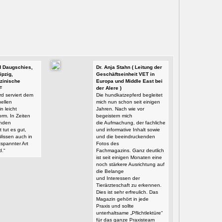
id Daugschies,
Dr. Anja Stahn ( Leitung der
ipzig,
Geschäftseinheit VET in
zinische
Europa und Middle East bei
F
der Alere )
d serviert dem
Die hundkatzepferd begleitet
ellen
mich nun schon seit einigen
n leicht
Jahren. Nach wie vor
orm. In Zeiten
begeistern mich
enden
die Aufmachung, der fachliche
t tut es gut,
und informative Inhalt sowie
Wissen auch in
und die beeindruckenden
tspannter Art
Fotos des
d.“
Fachmagazins. Ganz deutlich
ist seit einigen Monaten eine
noch stärkere Ausrichtung auf
die Belange
und Interessen der
Tierärzteschaft zu erkennen.
Dies ist sehr erfreulich. Das
Magazin gehört in jede
Praxis und sollte
unterhaltsame „Pflichtlektüre“
für das ganze Praxisteam