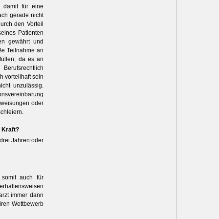
 damit für eine
ach gerade nicht
urch den Vorteil
seines Patienten
nen gewährt und
oße Teilnahme an
füllen, da es an
Berufsrechtlich
 vorteilhaft sein
icht unzulässig.
ionsvereinbarung
uweisungen oder
chleiern.
 Kraft?
 drei Jahren oder
 somit auch für
Verhaltensweisen
rarzt immer dann
airen Wettbewerb