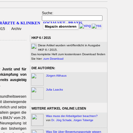
Suche:
RÄRZTE & KLINIKEN
SOCIALVET
PRAXIS
Magazin abonnieren
015
Archiv
HKP 6 / 2015
Diese Artikel wurden veröffentlicht in Ausgabe
HKP 6 / 2015.
Das komplette Heft zum kostenlosen Download finden
Sie hier:
zum Download
DIE AUTOREN:
 Justiz und für
Bekämpfung von
Jürgen Althaus
reits ausgiebig
.
Julia Laacks
esundheitswesen
eit überwiegende
hrlich und setze
WEITERE ARTIKEL ONLINE LESEN
allein gegen die
Was muss der Arbeitgeber beachten?
des BMJV vom 29.
von
Dr. Jörg Schade
,
Jürgen Tobertge
 Neuregelung ist
 den bisherigen
Was Sie über Bewertungsportale wissen