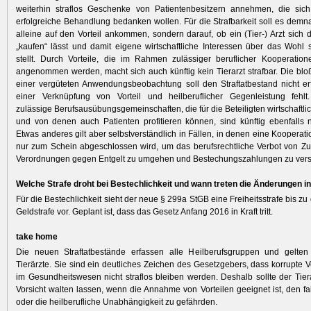
weiterhin straflos Geschenke von Patientenbesitzern annehmen, die sich
erfolgreiche Behandlung bedanken wollen. Für die Strafbarkeit soll es demn
alleine auf den Vorteil ankommen, sondern darauf, ob ein (Tier-) Arzt sich d
„kaufen“ lässt und damit eigene wirtschaftliche Interessen über das Wohl 
stellt. Durch Vorteile, die im Rahmen zulässiger beruflicher Kooperatio
angenommen werden, macht sich auch künftig kein Tierarzt strafbar. Die bl
einer vergüteten Anwendungsbeobachtung soll den Straftatbestand nicht er
einer Verknüpfung von Vorteil und heilberuflicher Gegenleistung fehlt. 
zulässige Berufsausübungs­gemeinschaften, die für die Beteiligten wirtschaftlich
und von denen auch Patienten profitieren können, sind künftig ebenfalls n
Etwas anderes gilt aber selbstverständlich in Fällen, in denen eine Kooperat
nur zum Schein abgeschlossen wird, um das berufsrechtliche Verbot von Z
Verordnungen gegen Entgelt zu umgehen und Bestechungs­zahlungen zu vers
Welche Strafe droht bei Bestechlichkeit und wann treten die Änderungen in
Für die Bestechlichkeit sieht der neue § 299a StGB eine Freiheitsstrafe bis zu
Geldstrafe vor. Geplant ist, dass das Gesetz Anfang 2016 in Kraft tritt.
take home
Die neuen Straftatbestände erfassen alle Heilberufsgruppen und gelten
Tierärzte. Sie sind ein deutliches Zeichen des Gesetzgebers, dass korrupte 
im Gesundheitswesen nicht straflos bleiben werden. Deshalb sollte der Tie
Vorsicht walten lassen, wenn die Annahme von Vorteilen geeignet ist, den f
oder die heilberufliche Unabhängigkeit zu gefährden.