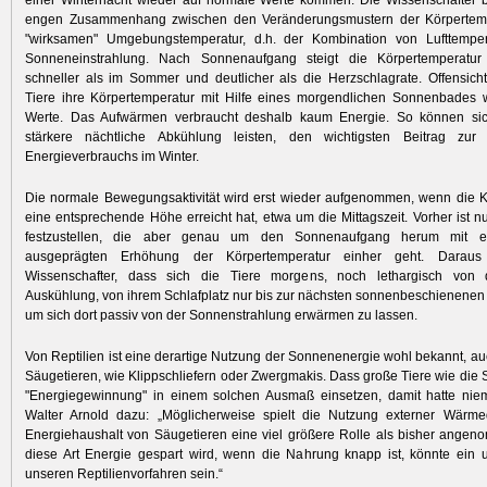
einer Winternacht wieder auf normale Werte kommen. Die Wissenschafter 
engen Zusammenhang zwischen den Veränderungsmustern der Körpertemp
"wirksamen" Umgebungstemperatur, d.h. der Kombination von Lufttempe
Sonneneinstrahlung. Nach Sonnenaufgang steigt die Körpertemperatur
schneller als im Sommer und deutlicher als die Herzschlagrate. Offensicht
Tiere ihre Körpertemperatur mit Hilfe eines morgendlichen Sonnenbades 
Werte. Das Aufwärmen verbraucht deshalb kaum Energie. So können sic
stärkere nächtliche Abkühlung leisten, den wichtigsten Beitrag zur
Energieverbrauchs im Winter.
Die normale Bewegungsaktivität wird erst wieder aufgenommen, wenn die K
eine entsprechende Höhe erreicht hat, etwa um die Mittagszeit. Vorher ist nu
festzustellen, die aber genau um den Sonnenaufgang herum mit e
ausgeprägten Erhöhung der Körpertemperatur einher geht. Daraus
Wissenschafter, dass sich die Tiere morgens, noch lethargisch von 
Auskühlung, von ihrem Schlafplatz nur bis zur nächsten sonnenbeschienenen
um sich dort passiv von der Sonnenstrahlung erwärmen zu lassen.
Von Reptilien ist eine derartige Nutzung der Sonnenenergie wohl bekannt, au
Säugetieren, wie Klippschliefern oder Zwergmakis. Dass große Tiere wie die 
"Energiegewinnung" in einem solchen Ausmaß einsetzen, damit hatte nie
Walter Arnold dazu: „Möglicherweise spielt die Nutzung externer Wärme
Energiehaushalt von Säugetieren eine viel größere Rolle als bisher ange
diese Art Energie gespart wird, wenn die Nahrung knapp ist, könnte ein 
unseren Reptilienvorfahren sein.“