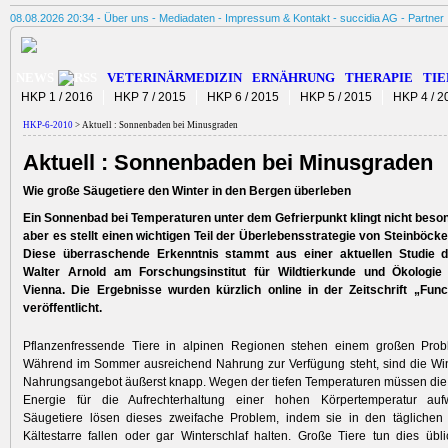
08.08.2026 20:34 -
Über uns
-
Mediadaten
-
Impressum & Kontakt
-
succidia AG
-
Partner
NEWS
VETERINÄRMEDIZIN
ERNÄHRUNG
THERAPIE
TIE
HKP 1 / 2016
HKP 7 / 2015
HKP 6 / 2015
HKP 5 / 2015
HKP 4 / 2
HKP-6-2010
> Aktuell : Sonnenbaden bei Minusgraden
Aktuell : Sonnenbaden bei Minusgraden
Wie große Säugetiere den Winter in den Bergen überleben
Ein Sonnenbad bei Temperaturen unter dem Gefrierpunkt klingt nicht beso
aber es stellt einen wichtigen Teil der Überlebensstrategie von Steinböcke
Diese überraschende Erkenntnis stammt aus einer aktuellen Studie 
Walter Arnold am Forschungsinstitut für Wildtierkunde und Ökologie
Vienna. Die Ergebnisse wurden kürzlich online in der Zeitschrift „Func
veröffentlicht.
Pflanzenfressende Tiere in alpinen Regionen stehen einem großen Pro
Während im Sommer ausreichend Nahrung zur Verfügung steht, sind die Win
Nahrungsangebot äußerst knapp. Wegen der tiefen Temperaturen müssen die
Energie für die Aufrechterhaltung einer hohen Körpertemperatur auf
Säugetiere lösen dieses zweifache Problem, indem sie in den tägliche
Kältestarre fallen oder gar Winterschlaf halten. Große Tiere tun dies übli