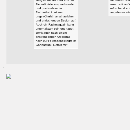
lustigen Nachrichten aus der
Informationsflu
Tierwelt viele anspruchsvolle
wenn solides 
und praxisrelevante
erfrischend en
Fachartikel in einem
angeboten wir
ungewöhnlich anschaulichen
und erfrischenden Design auf.
Auch ein Fachmagazin kann
unterhaltsam sein und taugt
somit auch nach einem
anstrengenden Arbeitstag
noch zur Feierabendlektüre im
Gartenstuhl. Gefällt mir!“