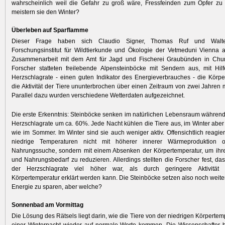
wahrscheinlich weil die Gefahr zu groß wäre, Fressfeinden zum Opfer zu 
meistern sie den Winter?
Überleben auf Sparflamme
Dieser Frage haben sich Claudio Signer, Thomas Ruf und Walt
Forschungsinstitut für Wildtierkunde und Ökologie der Vetmeduni Vienna
Zusammenarbeit mit dem Amt für Jagd und Fischerei Graubünden in Chur
Forscher statteten freilebende Alpensteinböcke mit Sendern aus, mit Hil
Herzschlagrate - einen guten Indikator des Energieverbrauches - die Körp
die Aktivität der Tiere ununterbrochen über einen Zeitraum von zwei Jahren
Parallel dazu wurden verschiedene Wetterdaten aufgezeichnet.
Die erste Erkenntnis: Steinböcke senken im natürlichen Lebensraum während
Herzschlagrate um ca. 60%. Jede Nacht kühlen die Tiere aus, im Winter aber 
wie im Sommer. Im Winter sind sie auch weniger aktiv. Offensichtlich reagier
niedrige Temperaturen nicht mit höherer innerer Wärmeproduktion o
Nahrungssuche, sondern mit einem Absenken der Körpertemperatur, um ihre
und Nahrungsbedarf zu reduzieren. Allerdings stellten die Forscher fest, d
der Herzschlagrate viel höher war, als durch geringere Aktivität 
Körpertemperatur erklärt werden kann. Die Steinböcke setzen also noch weiter
Energie zu sparen, aber welche?
Sonnenbad am Vormittag
Die Lösung des Rätsels liegt darin, wie die Tiere von der niedrigen Körperte