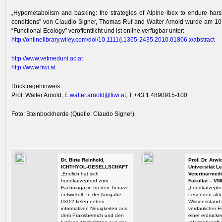
„Hypometabolism and basking: the strategies of Alpine ibex to endure hars
conditions” von Claudio Signer, Thomas Ruf and Walter Arnold wurde am 10
“Functional Ecology” veröffentlicht und ist online verfügbar unter:
http:/
/
onlinelibr
ary.wiley.com/
doi/
10.1111/
j.1365-243
5.2010.018
06.x/
abstract
http:/
/
www.vetmed
uni.ac.at
http:/
/
www.fiwi.at
Rückfragehinweis:
Prof. Walter Arnold, E
walter.arnold@fiwi.at
, T +43 1 4890915-100
Foto: Steinbockherde (Quelle: Claudo Signer)
Dr. Birte Reinhold,
Prof. Dr. Arw
ICHTHYOL-GESELLSCHAFT
Universität Le
„Endlich hat sich
Veterinärmedi
hundkatzepferd zum
Fakultät – VM
Fachmagazin für den Tierarzt
„hundkatzepfer
entwickelt. In der Ausgabe
Leser den aktu
03/12 fielen neben
Wissensstand i
informativen Neuigkeiten aus
verdaulicher F
dem Praxisbereich und den
einer erdrück