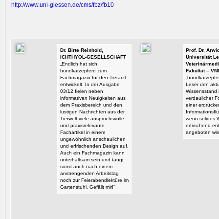
http:/
/
www.uni-gi
essen.de/
cms/
fbz/
fb10
Dr. Birte Reinhold,
Prof. Dr. Arw
ICHTHYOL-GESELLSCHAFT
Universität Le
„Endlich hat sich
Veterinärmedi
hundkatzepferd zum
Fakultät – VM
Fachmagazin für den Tierarzt
„hundkatzepfer
entwickelt. In der Ausgabe
Leser den aktu
03/12 fielen neben
Wissensstand i
informativen Neuigkeiten aus
verdaulicher F
dem Praxisbereich und den
einer erdrück
lustigen Nachrichten aus der
Informationsflu
Tierwelt viele anspruchsvolle
wenn solides 
und praxisrelevante
erfrischend en
Fachartikel in einem
angeboten wir
ungewöhnlich anschaulichen
und erfrischenden Design auf.
Auch ein Fachmagazin kann
unterhaltsam sein und taugt
somit auch nach einem
anstrengenden Arbeitstag
noch zur Feierabendlektüre im
Gartenstuhl. Gefällt mir!“