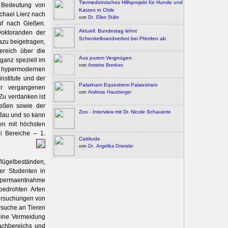
Tiermedizinisches Hilfsprojekt für Hunde und
 Bedeutung von
Katzen in Chile
ichael Lierz nach
von
Dr. Ellen Stähr
uf nach Gießen.
Aktuell: Bundestag lehnt
Doktoranden der
Schenkelbrandverbot bei Pferden ab
azu beigetragen,
ereich über die
Aus purem Vergnügen
ganz speziell im
von
Annette Brenken
r hypermodernen
nstitute und der
Palatinam Equestrem Palaestram
er vergangenen
von
Andreas Hausberger
Zu verdanken ist
ießen sowie der
Zoo - Interview mit Dr. Nicole Schauerte
 Bau und so kann
en mit höchsten
ei Bereiche – 1.
Cattitude
von
Dr. Angelika Drensler
ügelbeständen,
er Studenten in
r Spermaentnahme
bedrohten Arten
tersuchungen von
ersuche an Tieren
eine Vermeidung
Fachbereichs und