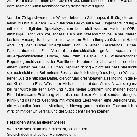
Sind Röntgenaufnahmen oder auch Ultraschalluntersuchungen der Exoten no
dem Team der Klinik hochmoderne Systeme zur Verfügung.
Von der 70 kg schweren, im Wasser lebenden Schnappschildkröte, die an e
leidet, bis hin zu einem 1 – 2 g leichten Gecko mit einer Lungenentzündung –
mit diesen digitalen Spezialsystemen behandelt werden. Auch im OPBe
einmalige Techniken vor, sodass auch ein Wellensittich bei einer Nieren
bestens versorgt ist, bevor er zur weiteren Behandlung zurück zum Hausti
Abteilung der Fische untergliedert sich in einen Forschungs, einen
Patientenbereich. Ein Vielzahl unterschiedlich großer Aquarien 
außergewöhnlichsten Fische, wie zum Beispiel die wunderschönen
Regenbogenelritzen aus der Familie der Karpfen oder aber auch eine selte
einem Kameruner See. Hält man Reptilien richtig – nicht nur bei Untersuc
sie auch nicht rum. Bei meinem Besuch durfte ich ein grünes Leguan-Weibc
lernen. Als die hübsche Dame, die vor rund drei Monaten als Findling in die Po
der Klinikleiterin Elisa Wüst oder Michael Lierz auf dem Arm saß, war sie gan
bei mir wurde sie sehr aktiv und nutzte meine Schultern und meinen Kopf al
Eine interessante Erfahrung. Aber nicht nur dieser Moment, sondern der ge
Klinik und das nette Gespräch mit Professor Lierz waren eine Bereicherung.
die Mitarbeiter über alle Abteilungen hinweg gerne in diesem Fachbereich a
wirklich mit der Universität und der Stadt identifizieren können.
Herzlichen Dank an dieser Stelle!
Wenn Sie sich informieren möchten, so schauen
Sie sich doch mal auf der Homepage um: