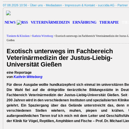
07.08.2026 10:56 -
Über uns
-
Mediadaten
-
Impressum & Kontakt
-
succidia AG
-
Partner
NEWS
VETERINÄRMEDIZIN
ERNÄHRUNG
THERAPIE
TIE
Tierärzte & Kliniken
>
Kathrin Witteborg
> Exotisch unterwegs im Fachbereich Veterinärmedizin der Justus-L
Gießen
Exotisch unterwegs im Fachbereich
Veterinärmedizin der Justus-Liebig-
Universität Gießen
eine Reportage
von
Kathrin Witteborg
Für diese Ausgabe wollte hundkatzepferd sich einmal im universitären B
Die Wahl fiel auf die drittgrößte tierärztliche Bildungsstätte in De
Fachbereich Veterinärmedizin der Justus-Liebig-Universität Gießen. Seit
200 Jahren wird in den verschiedenen Instituten und spezialisierten Klinik
gelehrt. Ein Spaziergang über das Gelände unterstreicht das, denn 
verschiedenen Stellen wiehern, muhen, piepen und krähen.
außergewöhnlichen Tieren traf ich mich mit dem Leiter und Geschäftsfüh
der Klinik für Vögel, Reptilien, Amphibien und Fische – Prof. Dr. Michael Lie