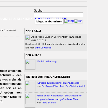
Suche:
RÄRZTE & KLINIKEN
SOCIALVET
PRAXIS
Magazin abonnieren
iebig-Universität
HKP 5 / 2013
Diese Artikel wurden veröffentlicht in Ausgabe
HKP 5 / 2013.
Das komplette Heft zum kostenlosen Download finden
Sie hier:
zum Download
DER AUTOR:
Kathrin Witteborg
ereich umsehen.
utschland – den
WEITERE ARTIKEL ONLINE LESEN
 etwas mehr als
Stressreduktion beim Fohlenabsetzen
en geforscht und
von
Dr. Regina Erber
,
Prof. Dr. Christine Aurich
man hört es an
 Umgeben von
Gnadenhof Kellerranch: Zufluchtsort für
renden Direktor
abgeschobene und gefundene Tiere
rz.
von
Anika Schröter