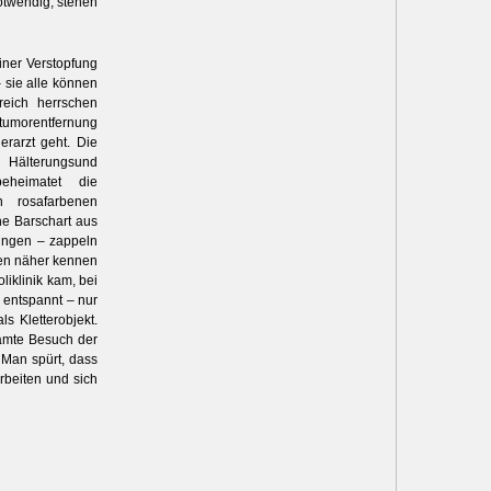
twendig, stehen
iner Verstopfung
 sie alle können
reich herrschen
tumorentfernung
erarzt geht. Die
 Hälterungsund
beheimatet die
 rosafarbenen
ne Barschart aus
hungen – zappeln
hen näher kennen
liklinik kam, bei
z entspannt – nur
s Kletterobjekt.
samte Besuch der
 Man spürt, dass
rbeiten und sich