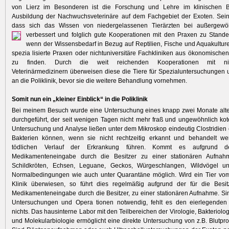
von Lierz im Besonderen ist die Forschung und Lehre im klinischen 
Ausbildung der Nachwuchsveterinäre auf dem Fachgebiet der Exoten. Sein
dass sich das Wissen von niedergelassenen Tierärzten bei außergewö
verbessert und folglich gute Kooperationen mit den Praxen zu Stan
wenn der Wissensbedarf in Bezug auf Reptilien, Fische und Aquakultur
spezia lisierte Praxen oder nichtuniversitäre Fachkliniken aus ökonomische
zu finden. Durch die weit reichenden Kooperationen mit nie
Veterinärmedizinern überweisen diese die Tiere für Spezialuntersuchungen
an die Poliklinik, bevor sie die weitere Behandlung vornehmen.
Somit nun ein „kleiner Einblick“ in die Poliklinik
Bei meinem Besuch wurde eine Untersuchung eines knapp zwei Monate alt
durchgeführt, der seit wenigen Tagen nicht mehr fraß und ungewöhnlich kote
Untersuchung und Analyse ließen unter dem Mikroskop eindeutig Clostridien
Bakterien können, wenn sie nicht rechtzeitig erkannt und behandelt w
tödlichen Verlauf der Erkrankung führen. Kommt es aufgrund de
Medikamenteneingabe durch die Besitzer zu einer stationären Aufnahm
Schildkröten, Echsen, Leguane, Geckos, Würgeschlangen, Wildvögel u
Normalbedingungen wie auch unter Quarantäne möglich. Wird ein Tier vom 
Klinik überwiesen, so führt dies regelmäßig aufgrund der für die Besit
Medikamenteneingabe durch die Besitzer, zu einer stationären Aufnahme. S
Untersuchungen und Opera tionen notwendig, fehlt es den eierlegenden 
nichts. Das hausinterne Labor mit den Teilbereichen der Virologie, Bakteriolog
und Molekularbiologie ermöglicht eine direkte Untersuchung von z.B. Blutpro