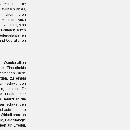
Bereich und die
 Wunsch ist es,
hnlichen Tieren
de kommen.
Auch
en zunimmt, sind
n Gründen selten
dergelassenen
 und Operationen
en Wanderfalken
te. Eine direkte
 erkennen. Diese
erden, zu einem
r schwierigen
e, ist dies für
nd Fische unter
Tierarzt an die
zer schwierigen
ind aufwändigere
Wirbeltieren an
ie, Parasitologie
ben auf Erreger.