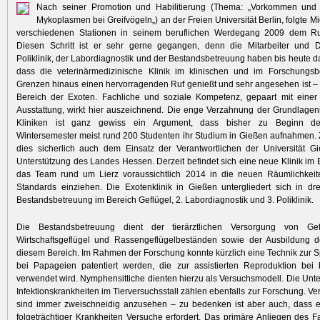
Nach seiner Promotion und Habilitierung (Thema: „Vorkommen und
Mykoplasmen bei Greifvögeln„) an der Freien Universität Berlin, folgte M
verschiedenen Stationen in seinem beruflichen Werdegang 2009 dem R
Diesen Schritt ist er sehr gerne gegangen, denn die Mitarbeiter und 
Poliklinik, der Labordiagnostik und der Bestandsbetreuung haben bis heute d
dass die veterinärmedizinische Klinik im klinischen und im Forschungsb
Grenzen hinaus einen hervorragenden Ruf genießt und sehr angesehen ist – 
Bereich der Exoten. Fachliche und soziale Kompetenz, gepaart mit eine
Ausstattung, wirkt hier auszeichnend. Die enge Verzahnung der Grundlageni
Kliniken ist ganz gewiss ein Argument, dass bisher zu Beginn d
Wintersemester meist rund 200 Studenten ihr Studium in Gießen aufnahmen. 
dies sicherlich auch dem Einsatz der Verantwortlichen der Universität G
Unterstützung des Landes Hessen. Derzeit befindet sich eine neue Klinik im
das Team rund um Lierz voraussichtlich 2014 in die neuen Räumlichkeit
Standards einziehen. Die Exotenklinik in Gießen untergliedert sich in dr
Bestandsbetreuung im Bereich Geflügel, 2. Labordiagnostik und 3. Poliklinik.
Die Bestandsbetreuung dient der tierärztlichen Versorgung von Gefl
Wirtschaftsgeflügel und Rassengeflügelbeständen sowie der Ausbildung d
diesem Bereich. Im Rahmen der Forschung konnte kürzlich eine Technik zu
bei Papageien patentiert werden, die zur assistierten Reproduktion bei 
verwendet wird. Nymphensittiche dienten hierzu als Versuchsmodell. Die Un
Infektionskrankheiten im Tierversuchsstall zählen ebenfalls zur Forschung. V
sind immer zweischneidig anzusehen – zu bedenken ist aber auch, dass 
folgeträchtiger Krankheiten Versuche erfordert. Das primäre Anliegen des 