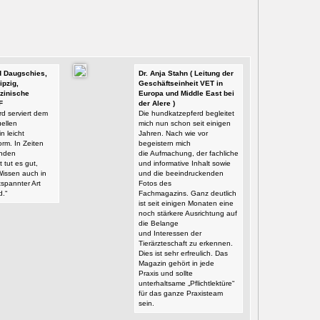
id Daugschies,
Dr. Anja Stahn ( Leitung der
ipzig,
Geschäftseinheit VET in
zinische
Europa und Middle East bei
F
der Alere )
d serviert dem
Die hundkatzepferd begleitet
ellen
mich nun schon seit einigen
n leicht
Jahren. Nach wie vor
orm. In Zeiten
begeistern mich
enden
die Aufmachung, der fachliche
t tut es gut,
und informative Inhalt sowie
Wissen auch in
und die beeindruckenden
tspannter Art
Fotos des
d.“
Fachmagazins. Ganz deutlich
ist seit einigen Monaten eine
noch stärkere Ausrichtung auf
die Belange
und Interessen der
Tierärzteschaft zu erkennen.
Dies ist sehr erfreulich. Das
Magazin gehört in jede
Praxis und sollte
unterhaltsame „Pflichtlektüre“
für das ganze Praxisteam
sein.