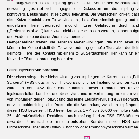
aufgeworfen. Ist die Impfung gegen Tollwut von reinen Wohnungskatz
notwendig, gestaltet sich hingegen die Diskussion um die Impfung v
kontrovers. Deutschland ist seit 2008 tollwutfrei. Die Wahrscheinlichkeit, da
eine Katze Kontakt zum Tollwutvirus hat, ist außerordentlich gering und n
eingeführte Tiere theoretisch möglich. Eine Gefährdung durch and
(„Fledermaustollwut“) kann zwar nicht ausgeschlossen werden, ist aber aufgr
und Epidemiologie dieser Viren noch geringer.
Demgegenüber stehen die seltenen Nebenwirkungen, die nach einer Im
können. Im Moment stellt die Tollwutverordnung geimpfte Tiere aber deutlich 
geimpfte Tiere, der Kontakt mit einem tollwutverdächtigen Tier kann für ei
Katze die Tötungsanordnung bedeuten.
Feline Injection Site Sarcoma
Die schwer wiegendste Nebenwirkung von Impfungen bei Katzen ist das „Felin
Sarcoma“ (FISS), das an der Injektionsstelle einer Impfung entstehen kan
wurde in den USA über eine Zunahme dieser Tumoren bei Katzen
Injektionsstellen berichtet und diese Zunahme in Verbindung mit einem ve
von Impfungen gegen Tollwut und das feline Leukämievirus (FeLV) gebracht.
es viele epidemiologische Daten, die die Verbindung zwischen Impfungen
dieser FISS beweisen. FISS treten bei circa 1 – 4 von 10.000 geimpften Katz
35 – 40 entzündlichen Reaktionen nach Impfung führt zu FISS. FISS können
etwa drei Jahre nach der Impfung entstehen. Bei den meisten FISS han
Fibrosarkome, aber auch Osteo-, Chondro- oder Rhabdomyosarkome wurden 