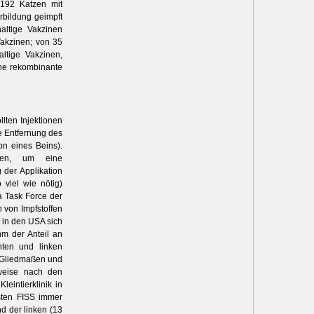
 192 Katzen mit
rbildung geimpft
haltige Vakzinen
Vakzinen; von 35
ltige Vakzinen,
ne rekombinante
lten Injektionen
he Entfernung des
on eines Beins).
rden, um eine
 der Applikation
 viel wie nötig)
a Task Force der
n von Impfstoffen
e in den USA sich
m der Anteil an
ten und linken
n Gliedmaßen und
lweise nach den
eintierklinik in
sten FISS immer
d der linken (13