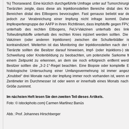
%) Thoraxwand. Eine kürzlich durchgeführte Umfrage unter auf Tumorchirurgie
Tierärzten zeigte, dass diese als Injektionsstellen Bereiche distal des Kn
Bereichen distal des Ellbogens bevorzugten. Fast genauso beliebt war d
jedoch zur Verabreichung einer Impfung nicht infrage kommt. Daher
Impfexpertengruppe der AAFP in ihren Richtlinien, dass Impfstoffe gegen FP
unterhalb des rechten Ellbogens, FeLV-Vakzinen unterhalb des li
Tollwutimpfstoffe unterhalb des rechten Knies injiziert werden sollten. Die
Vakzinen (oder anderen Injektionen) zwischen die Schulterblätter is
kontraindiziert. Weiterhin ist das Monitoring der Injektionsstellen nach der
Tierärzte sollten die Besitzer darauf hinweisen, Impf- (oder Injektions-) ste
Schwellung oder Knotenbildung zu beobachten, um potenzielle Sarkome fr
einem Zeitpunkt zu erkennen, an dem sie noch erfolgreich entfernt wer
Besitzer sollten die „3-2-1“-Regel beachten. Eine Biopsie oder komplette 
histologische Untersuchung einer Umfangsvermehrung ist immer angez
„Knubbel“ drei Monate nach der Impfung immer noch vorhanden ist, wenn er
Zentimeter im Durchmesser ist oder wenn er innerhalb eines Monats nach
Größe zunimmt.
Im nächsten Heft lesen Sie den zweiten Teil dieses Artikels.
Foto: © istockphoto.com| Carmen Martínez Banús
Abb.: Prof. Johannes Hirschberger