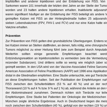
Impfstoffen und anderer Injektionen und der Entstehung von FISS. Von
Sarkomen waren 101 innerhalb der letzten drei Jahre an der Stelle der Tumo
worden und 23 hatten andere Injektionen erhalten. Inaktivierte adjuvans
waren signifikant häufiger an der Entstehung der FISS beteiligt als andere 
geimpften Katzen mit FISS an der Hintergliedmaße hatten 25 adjuvansha
sieben Lebendvakzinen (FPV, FHV-1 und FCV) und nur eine Katze hatte ei
Vakzine erhalten.
Prävention
Zur Prävention von FISS gelten drei grundsätzliche Überlegungen. Erstens sol
bei Katzen immer an Stellen stattfinden, an denen, falls nötig, eine chirurgisc
Tumors möglichst zu einer Heilung führt (wie zum Beispiel durch Amputati
Weiterhin sollten einige generelle Empfehlungen beachtet we
Entzündungsreaktion an Injektionsstellen zu vermeiden (wie die Vermeidung
reizender Substanzen). Und drittens sollte so wenig wie möglich (aber so
geimpft werden. In den USA wird von der Vaccine-Associated Feline Sarcom
American Association of Feline Practitioners (AAFP) seit 1996 eine Applikatio
distal in die Gliedmaßen empfohlen. Eine Studie untersuchte, wie gut Tierärzt
an diese Empfehlungen halten. Seit der Publikation der Empfehlungen nah
FISS zwischen den Schulterblättern (53 % auf 40 %) und an der rech
Thoraxwand (10 % auf 4 % bzw. 9 % auf 1 %) ab, während die Anteile an de
der Abdominalwand zunahmen. Demnach richten sich Tierärzte nur tei
Empfehlungen. Eine Studie bei Patienten der Onkologie der Medizinischen Kl
München zeigte ähnliche Ergebnisse. Auch in Deutschland liegen die mei
noch zwischen den Schulterblättern (40 %), gefolgt von der rechten (19 %) un