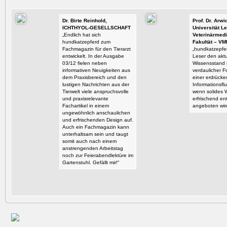
Dr. Birte Reinhold,
Prof. Dr. Arw
ICHTHYOL-GESELLSCHAFT
Universität Le
„Endlich hat sich
Veterinärmedi
hundkatzepferd zum
Fakultät – VM
Fachmagazin für den Tierarzt
„hundkatzepfer
entwickelt. In der Ausgabe
Leser den aktu
03/12 fielen neben
Wissensstand i
informativen Neuigkeiten aus
verdaulicher F
dem Praxisbereich und den
einer erdrück
lustigen Nachrichten aus der
Informationsflu
Tierwelt viele anspruchsvolle
wenn solides 
und praxisrelevante
erfrischend en
Fachartikel in einem
angeboten wir
ungewöhnlich anschaulichen
und erfrischenden Design auf.
Auch ein Fachmagazin kann
unterhaltsam sein und taugt
somit auch nach einem
anstrengenden Arbeitstag
noch zur Feierabendlektüre im
Gartenstuhl. Gefällt mir!“