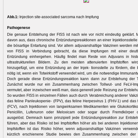
Abb.1:
Injection site-associated sarcoma nach Impfung
Pathogenese
Die genaue Entstehung der FISS ist nach wie vor nicht eindeutig geklärt.
davon aus, dass chronische Entzündungsreaktionen an einer Injektionsstelle 
die bösartige Entartung sind. Vor allem adjuvanshaltige Vakzinen werden mi
von FISS in Verbindung gebracht, da diese Impfungen mit einer deutl
Entzündung einhergehen. Häufig findet man Reste von Adjuvans in hist
ultrastrukturellen Bildern. Zu den meisten attenuierten Impfstoffen wi
hinzugefügt, um eine Entzündung an der Injek- tionsstelle zu fördern, die 
nötig ist, wenn ein Totwirkstoff verwendet wird, um die notwendige Immunant
Doch gerade diese Entzündungsreaktion kann dann zur Entstehung der 
Zunächst wurde nur ein Zusammenhang zwischen Tollwut- und FeLV-Im
vermutet, aber inzwischen weiß man, dass generell jede Reizung zur Entsteh
So wurden FISS in einzelnen Fällen auch durch Verabreichung anderer Vakzi
das feline Panleukopenie- (FPV), das feline Herpesvirus 1 (FHV-1) und das fe
(FCV), nach Injektionen von langwirksamen Medikamenten wie Glukokortiko
Penicillin, Lufenuron oder Meloxicam oder sogar durch Fremdkörper 
ausgelöst. Demnach kann prinzipiell jede Entzündungsreaktion zur Entste
führen, aber das Risiko ist bei Impfstoffen höher als bei anderen Injektione
Impfstoffen ist das Risiko höher, wenn adjuvanshaltige Vakzinen verwend
kürzlich erschienene Studie bewies den Zusammenhang zwischen der A