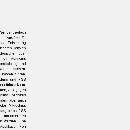
 Man geht jedoch
der Auslöser für
t der Entstehung
icheren lokalen
ologischen oder
rd ein Adjuvans
beabsichtigt und
wort auszulösen.
Tumoren führen.
pfung und FISS
ung führen kann.
nen, z. B. gegen
line Calicivirus
iden, aber auch
oder Mikrochips
hung eines FISS
n, und unter den
et werden. Eine
pplikation von