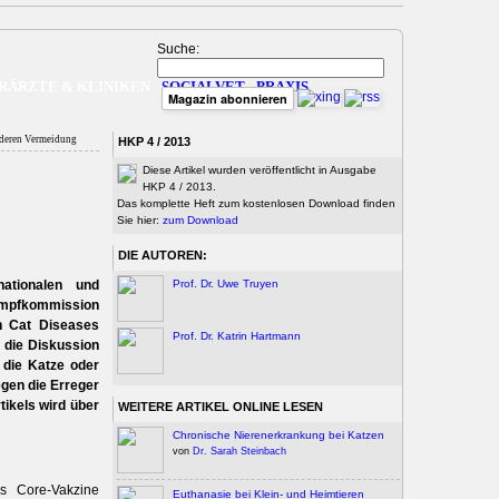
Suche:
RÄRZTE & KLINIKEN
SOCIALVET
PRAXIS
Magazin abonnieren
deren Vermeidung
HKP 4 / 2013
Diese Artikel wurden veröffentlicht in Ausgabe
HKP 4 / 2013.
Das komplette Heft zum kostenlosen Download finden
Sie hier:
zum Download
DIE AUTOREN:
ationalen und
Prof. Dr. Uwe Truyen
 Impfkommission
n Cat Diseases
Prof. Dr. Katrin Hartmann
 die Diskussion
 die Katze oder
egen die Erreger
tikels wird über
WEITERE ARTIKEL ONLINE LESEN
Chronische Nierenerkrankung bei Katzen
von
Dr. Sarah Steinbach
ls Core-Vakzine
Euthanasie bei Klein- und Heimtieren