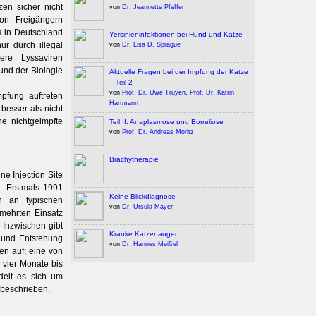
en sicher nicht
von
Dr. Jeannette Pfeffer
on Freigängern
ss in Deutschland
Yersinieninfektionen bei Hund und Katze
ur durch illegal
von
Dr. Lisa D. Sprague
ere Lyssaviren
und der Biologie
Aktuelle Fragen bei der Impfung der Katze
– Teil 2
von
Prof. Dr. Uwe Truyen
,
Prof. Dr. Katrin
pfung auftreten
Hartmann
besser als nicht
ne nichtgeimpfte
Teil II: Anaplasmose und Borreliose
von
Prof. Dr. Andreas Moritz
Brachytherapie
e Injection Site
n. Erstmals 1991
Keine Blickdiagnose
 an typischen
von
Dr. Ursula Mayer
rmehrten Einsatz
 Inzwischen gibt
Kranke Katzenaugen
 und Entstehung
von
Dr. Hannes Meißel
en auf; eine von
 vier Monate bis
delt es sich um
beschrieben.