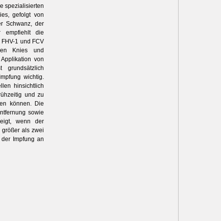
 spezialisierten
ies, gefolgt von
er Schwanz, der
 empfiehlt die
V, FHV-1 und FCV
nken Knies und
 Applikation von
t grundsätzlich
 Impfung wichtig.
llen hinsichtlich
ühzeitig und zu
den können. Die
Entfernung sowie
eigt, wenn der
 größer als zwei
 der Impfung an