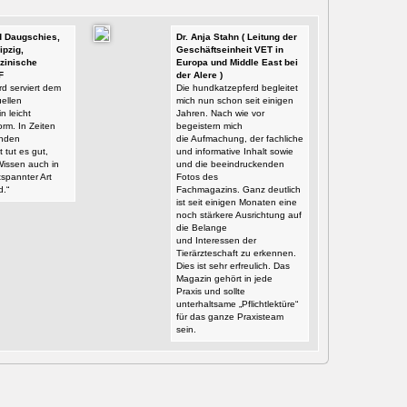
id Daugschies,
Dr. Anja Stahn ( Leitung der
ipzig,
Geschäftseinheit VET in
zinische
Europa und Middle East bei
F
der Alere )
d serviert dem
Die hundkatzepferd begleitet
ellen
mich nun schon seit einigen
n leicht
Jahren. Nach wie vor
orm. In Zeiten
begeistern mich
enden
die Aufmachung, der fachliche
t tut es gut,
und informative Inhalt sowie
Wissen auch in
und die beeindruckenden
tspannter Art
Fotos des
d.“
Fachmagazins. Ganz deutlich
ist seit einigen Monaten eine
noch stärkere Ausrichtung auf
die Belange
und Interessen der
Tierärzteschaft zu erkennen.
Dies ist sehr erfreulich. Das
Magazin gehört in jede
Praxis und sollte
unterhaltsame „Pflichtlektüre“
für das ganze Praxisteam
sein.