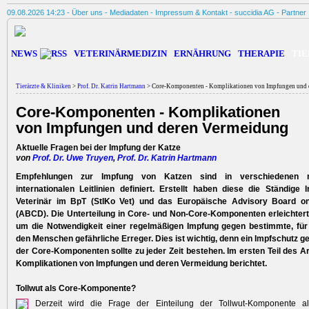
09.08.2026 14:23 -
Über uns
-
Mediadaten
-
Impressum & Kontakt
-
succidia AG
-
Partner
NEWS
VETERINÄRMEDIZIN
ERNÄHRUNG
THERAPIE
TIE
Tierärzte & Kliniken
>
Prof. Dr. Katrin Hartmann
> Core-Komponenten - Komplikationen von Impfungen und 
Core-Komponenten - Komplikationen
von Impfungen und deren Vermeidung
Aktuelle Fragen bei der Impfung der Katze
von
Prof. Dr. Uwe Truyen
,
Prof. Dr. Katrin Hartmann
Empfehlungen zur Impfung von Katzen sind in verschiedenen n
internationalen Leitlinien definiert. Erstellt haben diese die Ständige
Veterinär im BpT (StIKo Vet) und das Europäische Advisory Board o
(ABCD). Die Unterteilung in Core- und Non-Core-Komponenten erleichtert
um die Notwendigkeit einer regelmäßigen Impfung gegen bestimmte, für
den Menschen gefährliche Erreger. Dies ist wichtig, denn ein Impfschutz g
der Core-Komponenten sollte zu jeder Zeit bestehen. Im ersten Teil des Ar
Komplikationen von Impfungen und deren Vermeidung berichtet.
Tollwut als Core-Komponente?
Derzeit wird die Frage der Einteilung der Tollwut-Komponente a