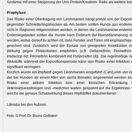
Azotämie mit einer Steigerung der Urin-Protein/Kreatinin- Ratio als weitere Ind
Prophylaxe
Das Risiko einer Übertragung von Leishmanien hängt primär von der Expos
gegenüber Schmetterlingsmücken ab. Am besten sollten Hunde aus endemie
nicht in Regionen mitgenommen werden, in denen die Leishmaniose endemis
Endemiegebieten sollten die Hunde nach Einbruch der Abenddämmerung i
werden, wobei darauf zu achten ist, dass Fenster und Türen mit engmaschi
gesichert sind. Zusätzlich wird der Einsatz von geeigneten Insektiziden mi
Wirkung gegen Phlebotomen empfohlen (z.B. Deltamethrin; Permethrin
Imidaclop rid; Permethrin kombiniert mit Pyriproxifen [4]). Die regelmäßige A
Wirkstoffe während der Expositionsperiode kann das Risiko einer Infektion
signifikant verringern.
Kürzlich wurde ein Impfstoff gegen Leishmanien eingeführt (CaniLeish von de
der bei Hunden ab einem Alter von sechs Monaten angewendet werden ka
Risiko einer aktiven Infektion bzw. einer klinischen Erkrankung ve
Veterinärparasitologen und -mediziner warten gespannt auf die Ergebnisse 
welche die genaue Schutzwirkung dieses Impfstoffes dokumentieren.
Literatur bei den Autoren
Foto: © Prof. Dr. Bruno Gottstein