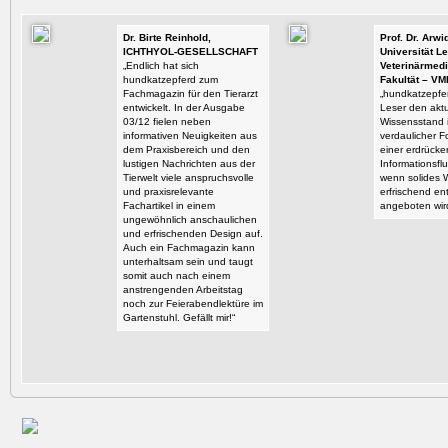
Dr. Birte Reinhold,
Prof. Dr. Arw
ICHTHYOL-GESELLSCHAFT
Universität Le
„Endlich hat sich
Veterinärmedi
hundkatzepferd zum
Fakultät – VM
Fachmagazin für den Tierarzt
„hundkatzepfer
entwickelt. In der Ausgabe
Leser den aktu
03/12 fielen neben
Wissensstand i
informativen Neuigkeiten aus
verdaulicher F
dem Praxisbereich und den
einer erdrück
lustigen Nachrichten aus der
Informationsflu
Tierwelt viele anspruchsvolle
wenn solides 
und praxisrelevante
erfrischend en
Fachartikel in einem
angeboten wir
ungewöhnlich anschaulichen
und erfrischenden Design auf.
Auch ein Fachmagazin kann
unterhaltsam sein und taugt
somit auch nach einem
anstrengenden Arbeitstag
noch zur Feierabendlektüre im
Gartenstuhl. Gefällt mir!“