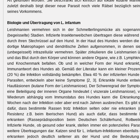
Art gefunden worden. Sie beschränkt sich klinisch auf fokale kutane Manife
zuletzt deshalb birgt dieser neue Parasit noch viele Rätsel bezüglich sei
seines Vorkommens.
Biologie und Übertragung von L. infantum
Leishmanien vermehren sich in der Schmetterlingsmücke als sogenann
(begeisselte) Stadien. Infizierte Insektenweibchen übertragen diese während 
durch ihren Stechrüssel auf den Hund. In der Haut des Hundes werden die
dortige Makrophagen und dendritische Zellen aufgenommen, in denen sie
(unbegeisselt) intrazellulär vermehren. Später zirkulieren die Leishmanien
und das Blut durch den Körper und können andere Organe, wie z.B. Lymphkno
und Knochenmark befallen. Ob und in welcher Form der Hund erkrankt
Immunantwort des Hundes ab. Gemäß der Literatur kann ein kleiner Prozen
(20 %) die Infektion vollständig bekämpfen. Etwa 40 % der infizierten Hunde
Parasiten, entwickeln aber keine Symptome [2, 3]. Erkrankte Hunde entwi
Hautläsionen (kutane Form der Leishmaniose). Der Schweregrad der Sympto
eine Beteiligung der inneren Organe hindeutet ( viszerale Leishmaniose), var
Wiederum abhängig vom Immunstatus des Hundes kann die Erkrankung 
Wochen nach der Infektion oder aber erst nach Jahren ausbrechen. Es gibt
dafür, dass bestimmte Rassen trotz Infektion selten oder nie erkranken (
Resistenz z.B. beim Iberischen Hund) als auch dafür, dass bestimmte
erkranken (Rasseprädisposition beim Deutschen Schäferhund, Rottwei
Infizierte Hunde, ob gesund oder krank, stellen immer ein potenzielles Paras
weitere Übertragungen dar. Katzen sind für L. infantum-Infektionen ebenfalls
erkranken jedoch deutlich seltener als der Hund und die Bedeutung