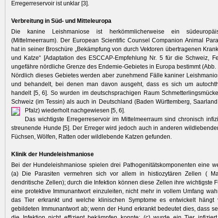
Erregerreservoir ist unklar [3].
Verbreitung in Süd- und Mitteleuropa
Die kanine Leishmaniose ist herkömmlicherweise ein südeuropäi
(Mittelmeerraum). Der European Scientific Counsel Companion Animal Par
hat in seiner Broschüre „Bekämpfung von durch Vektoren übertragenen Kran
und Katze“ [Adaptation des ESCCAP-Empfehlung Nr. 5 für die Schweiz, Fe
ungefähre nördliche Grenze des Endemie-Gebietes in Europa bestimmt (Abb. 1
Nördlich dieses Gebietes werden aber zunehmend Fälle kaniner Leishmanios
und behandelt, bei denen man davon ausgeht, dass es sich um autochth
handelt [5, 6]. So wurden im deutschsprachigen Raum Schmetterlingsmücke
Schweiz (im Tessin) als auch in Deutschland (Baden Württemberg, Saarlan
Pfalz) wiederholt nachgewiesen [5, 6].
Das wichtigste Erregerreservoir im Mittelmeerraum sind chronisch infizi
streunende Hunde [5]. Der Erreger wird jedoch auch in anderen wildlebenden
Füchsen, Wölfen, Ratten oder wildlebende Katzen gefunden.
Klinik der Hundeleishmaniose
Bei der Hundeleishmaniose spielen drei Pathogenitätskomponenten eine we
(a) Die Parasiten vermehren sich vor allem in histiozytären Zellen ( 
dendritische Zellen); durch die Infektion können diese Zellen ihre wichtigste 
eine protektive Immunantwort einzuleiten, nicht mehr in vollem Umfang wa
das Tier erkrankt und welche klinischen Symptome es entwickelt hängt 
gebildeten Immunantwort ab; wenn der Hund erkrankt bedeutet dies, dass 
die Infektion nicht effizient bekämpfen konnte; (c) wurde ein Tier infiziert