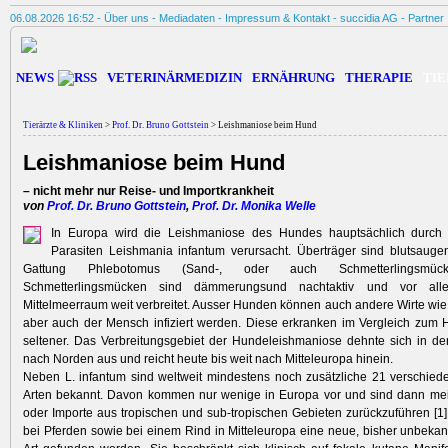
06.08.2026 16:52 -
Über uns
-
Mediadaten
-
Impressum & Kontakt
-
succidia AG
-
Partner
NEWS
VETERINÄRMEDIZIN
ERNÄHRUNG
THERAPIE
TIE
Tierärzte & Kliniken
>
Prof. Dr. Bruno Gottstein
> Leishmaniose beim Hund
Leishmaniose beim Hund
– nicht mehr nur Reise- und Importkrankheit
von
Prof. Dr. Bruno Gottstein
,
Prof. Dr. Monika Welle
In Europa wird die Leishmaniose des Hundes hauptsächlich durch 
Parasiten Leishmania infantum verursacht. Überträger sind blutsaug
Gattung Phlebotomus (Sand-, oder auch Schmetterlingsmück
Schmetterlingsmücken sind dämmerungsund nachtaktiv und vor al
Mittelmeerraum weit verbreitet. Ausser Hunden können auch andere Wirte wie
aber auch der Mensch infiziert werden. Diese erkranken im Vergleich zum 
seltener. Das Verbreitungsgebiet der Hundeleishmaniose dehnte sich in de
nach Norden aus und reicht heute bis weit nach Mitteleuropa hinein.
Neben L. infantum sind weltweit mindestens noch zusätzliche 21 verschie
Arten bekannt. Davon kommen nur wenige in Europa vor und sind dann mei
oder Importe aus tropischen und sub-tropischen Gebieten zurückzuführen [1]. 
bei Pferden sowie bei einem Rind in Mitteleuropa eine neue, bisher unbeka