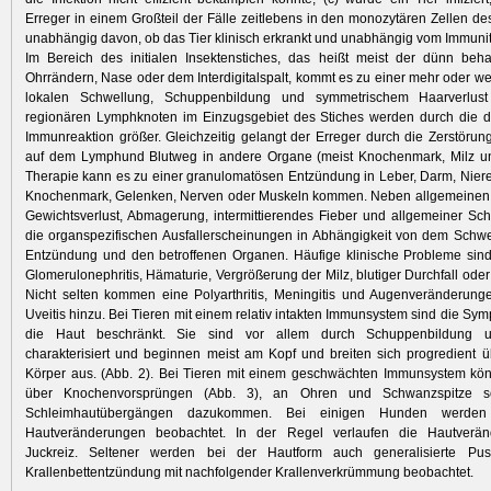
Erreger in einem Großteil der Fälle zeitlebens in den monozytären Zellen des
unabhängig davon, ob das Tier klinisch erkrankt und unabhängig vom Immunit
Im Bereich des initialen Insektenstiches, das heißt meist der dünn beh
Ohrrändern, Nase oder dem Interdigitalspalt, kommt es zu einer mehr oder we
lokalen Schwellung, Schuppenbildung und symmetrischem Haarverlust
regionären Lymphknoten im Einzugsgebiet des Stiches werden durch die do
Immunreaktion größer. Gleichzeitig gelangt der Erreger durch die Zerstörung
auf dem Lymphund Blutweg in andere Organe (meist Knochenmark, Milz u
Therapie kann es zu einer granulomatösen Entzündung in Leber, Darm, Niere
Knochenmark, Gelenken, Nerven oder Muskeln kommen. Neben allgemeine
Gewichtsverlust, Abmagerung, intermittierendes Fieber und allgemeiner Sc
die
organspezifischen Ausfallerscheinungen in Abhängigkeit von dem Schw
Entzündung und den betroffenen Organen. Häufige klinische Probleme sind
Glomerulonephritis, Hämaturie, Vergrößerung der Milz, blutiger Durchfall ode
Nicht selten kommen eine Polyarthritis, Meningitis und Augenveränderung
Uveitis hinzu. Bei Tieren mit einem relativ intakten Immunsystem sind die Sy
die Haut beschränkt. Sie sind vor allem durch Schuppenbildung u
charakterisiert und beginnen meist am Kopf und breiten sich progredient
Körper aus. (Abb. 2). Bei Tieren mit einem geschwächten Immunsystem k
über Knochenvorsprüngen (Abb. 3), an Ohren und Schwanzspitze s
Schleimhautübergängen dazukommen. Bei einigen Hunden werden
Hautveränderungen beobachtet. In der Regel verlaufen die Hautverä
Juckreiz. Seltener werden bei der Hautform auch generalisierte Pus
Krallenbettentzündung mit nachfolgender Krallenverkrümmung beobachtet.