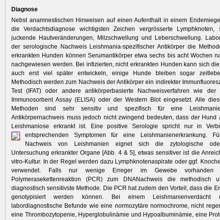
Diagnose
Nebst anamnestischen Hinweisen auf einen Aufenthalt in einem Endemiegeb
die Verdachtsdiagnose wichtigsten Zeichen vergrösserte Lymphknoten, 
juckende Hautveränderungen, Milzschwellung und Leberschwellung. Labord
der serologische Nachweis Leishmania-spezifischer Antikörper die Method
erkrankten Hunden können Serumantikörper etwa sechs bis acht Wochen nac
nachgewiesen werden. Bei infizierten, nicht erkrankten Hunden kann sich di
auch erst viel später entwickeln, einige Hunde bleiben sogar zeitlebe
Methodisch werden zum Nachweis der Antikörper ein indirekter Immunfluoresz
Test (IFAT) oder andere antikörperbasierte Nachweisverfahren wie de
Immunosorbent Assay (ELISA) oder der Western Blot eingesetzt. Alle dies
Methoden sind sehr sensitiv und spezifisch für eine Leishmanien
Antikörpernachweis muss jedoch nicht zwingend bedeuten, dass der Hund a
Leishmaniose erkrankt ist. Eine positive Serologie spricht nur in Ver
entsprechenden Symptomen für eine
Leishmanienerkrankung. Fü
Nachweis von Leishmanien eignet sich die zytologische oder
Untersuchung erkrankter Organe [Abb. 4 & 5], etwas sensitiver ist die Anreic
vitro-Kultur. In der Regel werden dazu Lymphknotenaspirate oder ggf. Knoc
verwendet. Falls nur wenige Erreger im Gewebe vorhanden s
Polymerasekettenreaktion (PCR) zum DNANachweis die methodisch 
diagnostisch sensitivste Methode. Die PCR hat zudem den Vorteil, dass die E
genotypisiert werden können. Bei einem Leishmanienverdacht
labordiagnostische Befunde wie eine normozytäre normochrome, nicht rege
eine Thrombozytopenie, Hyperglobulinämie und Hypoalbuminämie, eine Prot